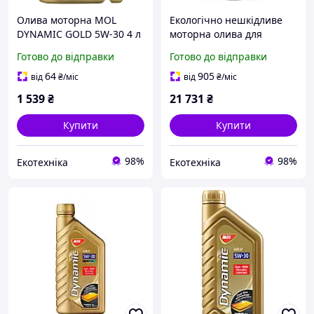
Олива моторна MOL
Екологічно нешкідливе
DYNAMIC GOLD 5W-30 4 л
моторна олива для
(13301107)
автомобілів MOL Dynamic
Готово до відправки
Готово до відправки
Mistral XT 5W-30 47кг (55л)
64
905
від
₴
/міс
від
₴
/міс
1 539
₴
21 731
₴
Купити
Купити
98%
98%
Екотехніка
Екотехніка