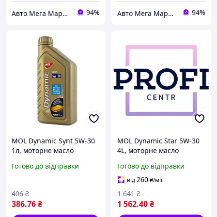
94%
94%
Авто Мега Маркет
Авто Мега Маркет
MOL Dynamic Synt 5W-30
MOL Dynamic Star 5W-30
1л, моторне масло
4L, моторне масло
Готово до відправки
Готово до відправки
260
від
₴
/міс
406
₴
1 641
₴
386
.76
₴
1 562
.40
₴