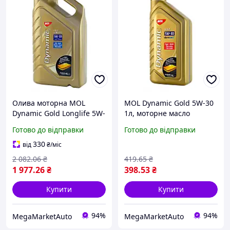
Олива моторна MOL
MOL Dynamic Gold 5W-30
Dynamic Gold Longlife 5W-
1л, моторне масло
30 4л
Готово до відправки
Готово до відправки
330
від
₴
/міс
2 082
.06
₴
419
.65
₴
1 977
.26
₴
398
.53
₴
Купити
Купити
94%
94%
MegaMarketAuto
MegaMarketAuto