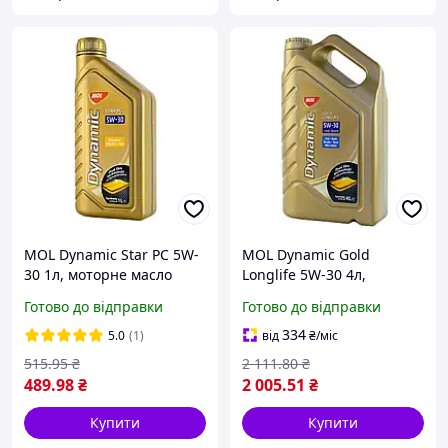
MOL Dynamic Star PC 5W-
MOL Dynamic Gold
30 1л, моторне масло
Longlife 5W-30 4л,
моторне масло
Готово до відправки
Готово до відправки
334
5.0
(1)
від
₴
/міс
515
.95
₴
2 111
.80
₴
489
.98
₴
2 005
.51
₴
Купити
Купити