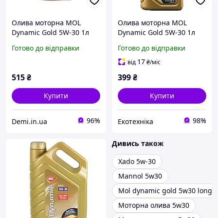
Олива моторна MOL
Олива моторна MOL
Dynamic Gold 5W-30 1л
Dynamic Gold 5W-30 1л
(13301104)
Готово до відправки
Готово до відправки
17
від
₴
/міс
515
₴
399
₴
Купити
Купити
96%
98%
Demi.in.ua
Екотехніка
Дивись також
Xado 5w-30
Mannol 5w30
Mol dynamic gold 5w30 longli
Моторна олива 5w30