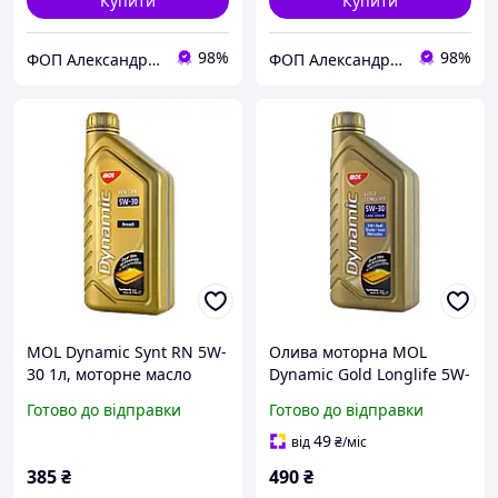
Купити
Купити
98%
98%
ФОП Александрова Ірина Анатоліївна
ФОП Александрова Ірина Анатоліївна
MOL Dynamic Synt RN 5W-
Олива моторна MOL
30 1л, моторне масло
Dynamic Gold Longlife 5W-
30 1л
Готово до відправки
Готово до відправки
49
від
₴
/міс
385
₴
490
₴