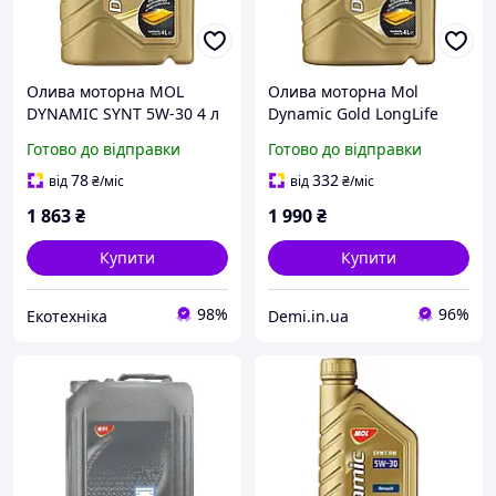
Олива моторна MOL
Олива моторна Mol
DYNAMIC SYNT 5W-30 4 л
Dynamic Gold LongLife
(13301163)
5W30 4 л (13301115)
Готово до відправки
Готово до відправки
Імпульс Авто Арт.260077
78
332
від
₴
/міс
від
₴
/міс
1 863
₴
1 990
₴
Купити
Купити
98%
96%
Екотехніка
Demi.in.ua