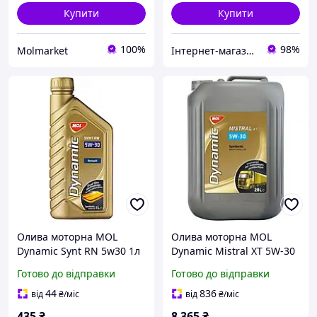
Купити
Купити
100%
98%
Molmarket
Інтернет-магазин «АвтоДруг»
Олива моторна MOL
Олива моторна MOL
Dynamic Synt RN 5w30 1л
Dynamic Mistral XT 5W-30
/ 13301125 20л
Готово до відправки
Готово до відправки
44
836
від
₴
/міс
від
₴
/міс
435
₴
8 365
₴