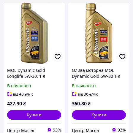
MOL Dynamic Gold
Олива моторна MOL
Longlife 5W-30, 1 л
Dynamic Gold 5W-30 1 л
(13301113) моторна олива
(13301104) (2600-vart)
В наявності
В наявності
43
36
від
₴
/міс
від
₴
/міс
427
.90
₴
360
.80
₴
Купити
Купити
93%
93%
Центр Масел
Центр Масел