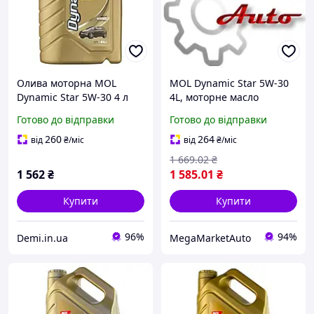
Олива моторна MOL
MOL Dynamic Star 5W-30
Dynamic Star 5W-30 4 л
4L, моторне масло
(13301151) 1
Готово до відправки
Готово до відправки
260
264
від
₴
/міс
від
₴
/міс
1 669
.02
₴
1 562
₴
1 585
.01
₴
Купити
Купити
96%
94%
Demi.in.ua
MegaMarketAuto