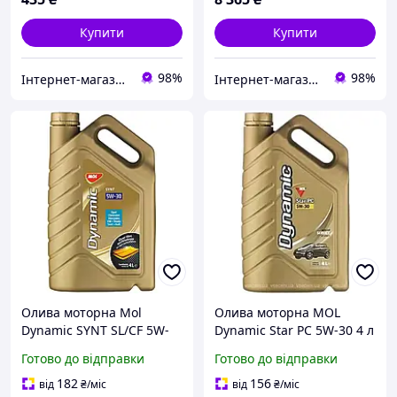
Купити
Купити
98%
98%
Інтернет-магазин «АвтоДруг»
Інтернет-магазин «АвтоДруг»
Олива моторна Mol
Олива моторна MOL
Dynamic SYNT SL/CF 5W-
Dynamic Star PC 5W-30 4 л
30 4 л (13301163) Імпульс
(13301158)
Готово до відправки
Готово до відправки
Авто Арт.260069
182
156
від
₴
/міс
від
₴
/міс