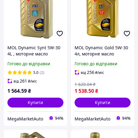
MOL Dynamic Synt 5W-30
MOL Dynamic Gold 5W-30
4L , моторне масло
4л, моторне масло
Готово до відправки
Готово до відправки
256
5.0
(2)
від
₴
/міс
261
від
₴
/міс
1 620
.04
₴
1 564
.59
₴
1 538
.50
₴
Купити
Купити
94%
94%
MegaMarketAuto
MegaMarketAuto