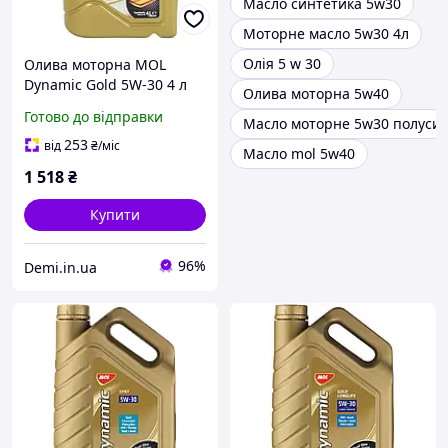
Масло синтетика 5w30
Моторне масло 5w30 4л
Олія 5 w 30
Олива моторна MOL
Dynamic Gold 5W-30 4 л
Олива моторна 5w40
(13301107) 2600-TD
Готово до відправки
Масло моторне 5w30 полуси
253
від
₴
/міс
Масло mol 5w40
1 518
₴
Купити
96%
Demi.in.ua