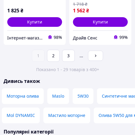
1 718
₴
1 825
₴
1 562
₴
Купити
Купити
98%
99%
Інтернет-магазин «АвтоДруг»
Драйв Сенс
1
2
3
...
Показано 1 - 29 товарів з 400+
Дивись також
Моторна олива
Maslo
5W30
Синтетичне ма
Mol DYNAMIC
Мастило моторне
Олива 5W50 для 
Популярні категорії