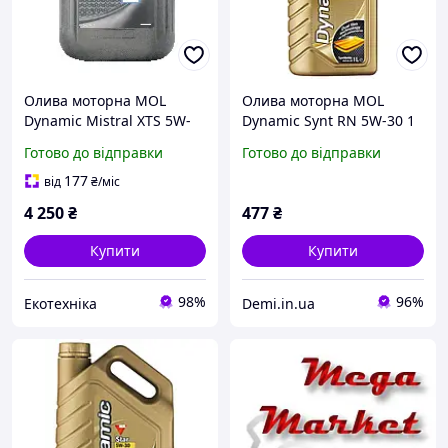
Олива моторна MOL
Олива моторна MOL
Dynamic Mistral XTS 5W-
Dynamic Synt RN 5W-30 1
30 10л
л (13301168) [n-2600]
Готово до відправки
Готово до відправки
177
від
₴
/міс
4 250
₴
477
₴
Купити
Купити
98%
96%
Екотехніка
Demi.in.ua