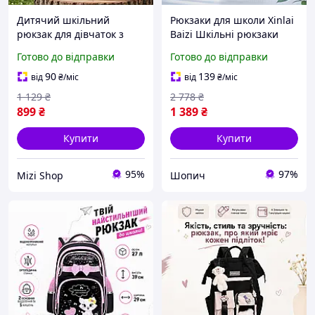
Дитячий шкільний
Рюкзаки для школи Xinlai
рюкзак для дівчаток з
Baizi Шкільні рюкзаки
помпоном та значками,
легкі 30 л Повсякденні
Готово до відправки
Готово до відправки
портфель підлітковий
Шкільні Рюкзаки 26 x 18 x
модний ранець в школу
38 см Модний шкільний
90
139
від
₴
/міс
від
₴
/міс
для школярки бузковий
рюкзак
1 129
₴
2 778
₴
899
₴
1 389
₴
Купити
Купити
95%
97%
Mizi Shop
Шопич