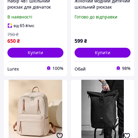
Набір 4в1 шкільний
Жіночий модний дитячий
рюкзак для дівчаток
шкільний рюкзак
модний міський портфель
В наявності
Готово до відправки
із сумкою та пеналом
зелений з вушками
65
від
₴
/міс
750
₴
650
₴
599
₴
Купити
Купити
100%
98%
Lurex
Обай