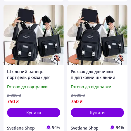
Шкільний ранець
Рюкзак для дівчинки
портфель рюкзак для
підлітковий шкільний
дівчинки стильний
портфель ранець
Готово до відправки
Готово до відправки
модний підлітковий 4 в 1
стильний модний 5в1
рюкзаки шкільні підлітка
рюкзаки шкільні підлітка
2 000
₴
2 000
₴
чорний
чорний
750
₴
750
₴
Купити
Купити
94%
94%
Svetlana Shop
Svetlana Shop