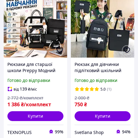
Рюкзаки для старшої
Рюкзак для дівчинки
школи Preppy Модний
підлітковий шкільний
шкільний рюкзак
портфель ранець
Готово до відправки
Готово до відправки
комплект 5 в 1 для
стильний модний 5в1
дівчинки: рюкзак, 3
рюкзаки шкільні підлітка
139
від
₴
/міс
5.0
(1)
значка, 2 брелка.
чорний
2 772
₴/комплект
2 000
₴
1 386
₴/комплект
750
₴
Купити
Купити
99%
94%
TEXNOPLUS
Svetlana Shop