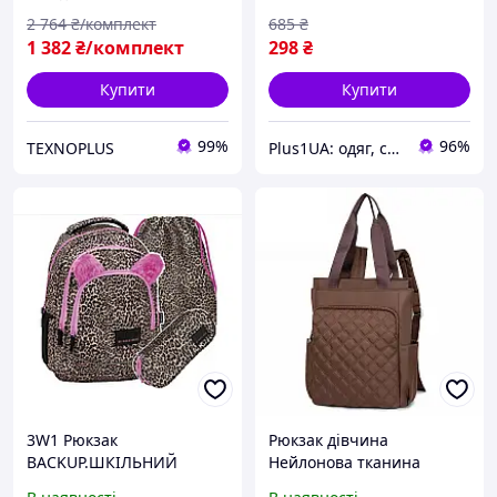
замком
2 764
₴/комплект
685
₴
1 382
₴/комплект
298
₴
Купити
Купити
99%
96%
TEXNOPLUS
Plus1UA: одяг, сумки, аксесуари
3W1 Рюкзак
Рюкзак дівчина
BACKUP.ШКІЛЬНИЙ
Нейлонова тканина
РЮКЗАК 3 В 1 З
Модний новий фасон