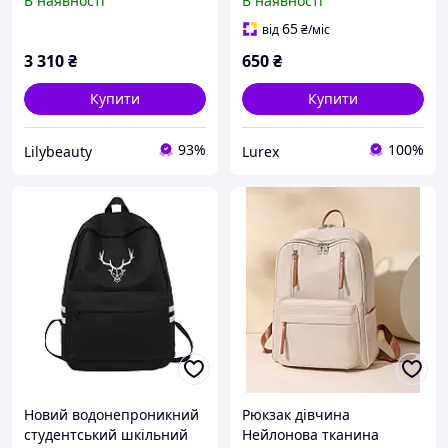
В наявності
В наявності
ЛЕОПАРДОВИМ
Міський рюкзак шкільної
ПРИНТОМ +
сумки для покупок гурт
65
від
₴
/міс
ПЕНАЛ+СУМКА ДЛЯ
3 310
₴
650
₴
ДІВЧИНКИ МОДНИЙ ХІТ
Купити
Купити
93%
100%
Lilybeauty
Lurex
Новий водонепроникний
Рюкзак дівчина
студентський шкільний
Нейлонова тканина