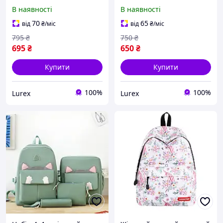
рюкзак модний світиться
Модний новий фасон
В наявності
В наявності
рюкзак гуртом
Міський рюкзак шкільної
сумки для покупок гурт
70
65
від
₴
/міс
від
₴
/міс
795
₴
750
₴
695
₴
650
₴
Купити
Купити
100%
100%
Lurex
Lurex