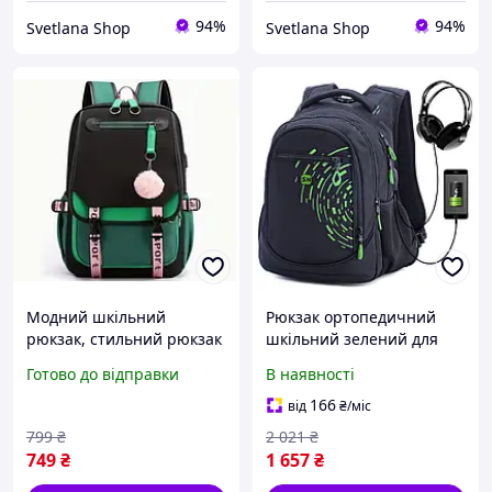
94%
94%
Svetlana Shop
Svetlana Shop
Модний шкільний
Рюкзак ортопедичний
рюкзак, стильний рюкзак
шкільний зелений для
для студентів
хлопчика модний
Готово до відправки
В наявності
підлітковий з
перехідником USB
166
від
₴
/міс
Skyname 90-108
799
₴
2 021
₴
749
₴
1 657
₴