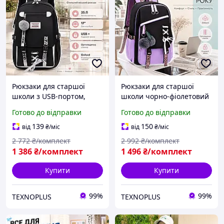
Рюкзаки для старшої
Рюкзаки для старшої
школи з USB-портом,
школи чорно-фіолетовий
кодовим замком Модний
Модний шкільний рюкзак
Готово до відправки
Готово до відправки
шкільний рюкзак чорний
чорний для дівчинки з
для дівчинки
хутряним помпоном-
139
150
від
₴
/міс
від
₴
/міс
вишнею
2 772
₴/комплект
2 992
₴/комплект
1 386
₴/комплект
1 496
₴/комплект
Купити
Купити
99%
99%
TEXNOPLUS
TEXNOPLUS