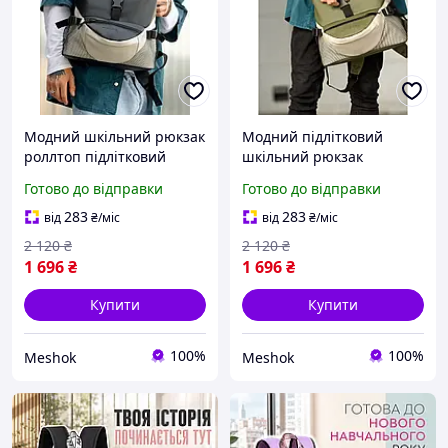
Модний шкільний рюкзак
Модний підлітковий
роллтоп підлітковий
шкільний рюкзак
чоловічий з екошкіри для
чоловічий з екошкіри для
Готово до відправки
Готово до відправки
хлопця підлітка
хлопчика підлітка
старшокласника 7 8 9 10
старшокласника 7 8 9 10
283
283
від
₴
/міс
від
₴
/міс
11 клас чорний-сірий
11 клас хакі
2 120
₴
2 120
₴
1 696
₴
1 696
₴
Купити
Купити
100%
100%
Meshok
Meshok