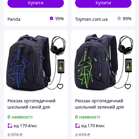
Купити
Купити
99%
89%
Panda
Toyman.com.ua
Рюкзак ортопедичний
Рюкзак ортопедичний
шкільний синій для
шкільний зелений для
хлопчика модний
хлопчика модний
В наявності
В наявності
підлітковий з
підлітковий з
перехідником USB
перехідником USB
170
170
від
₴
/міс
від
₴
/міс
Skyname 90-112
Skyname 90-112
2 070
₴
2 070
₴