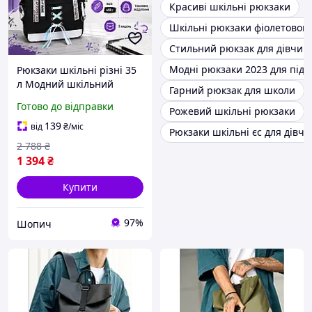
Красиві шкільні рюкзаки
Шкільні рюкзаки фіолетового
Стильний рюкзак для дівчинк
Модні рюкзаки 2023 для підл
Рюкзаки шкільні різні 35
л Модний шкільний
Гарний рюкзак для школи
рюкзак з USB-портом
Готово до відправки
Рожевий шкільні рюкзаки
Рюкзак міцний шкільний
Oxford Шкільні портфелі
139
від
₴
/міс
Рюкзаки шкільні єс для дівча
для підлітків
2 788
₴
1 394
₴
Купити
97%
Шопич