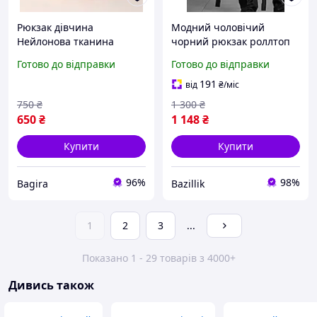
Рюкзак дівчина
Модний чоловічий
Нейлонова тканина
чорний рюкзак роллтоп
Модний новий фасон
із водовідштовхувальної
Готово до відправки
Готово до відправки
Міський рюкзак шкільної
тканини повсякденний
сумки для покупок гурт
шкільний
191
від
₴
/міс
750
₴
1 300
₴
650
₴
1 148
₴
Купити
Купити
96%
98%
Bagira
Bazillik
1
2
3
...
Показано 1 - 29 товарів з 4000+
Дивись також