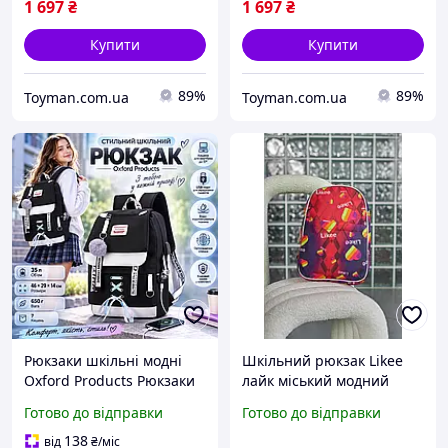
1 697
₴
1 697
₴
Купити
Купити
89%
89%
Toyman.com.ua
Toyman.com.ua
Рюкзаки шкільні модні
Шкільний рюкзак Likee
Oxford Products Рюкзаки
лайк міський модний
для школи USB-порт, два
дитячий портфель Лайки
Готово до відправки
Готово до відправки
кабелі Рюкзак для
на щодень колір
дівчинки з кодовим
фіолетовий
138
від
₴
/міс