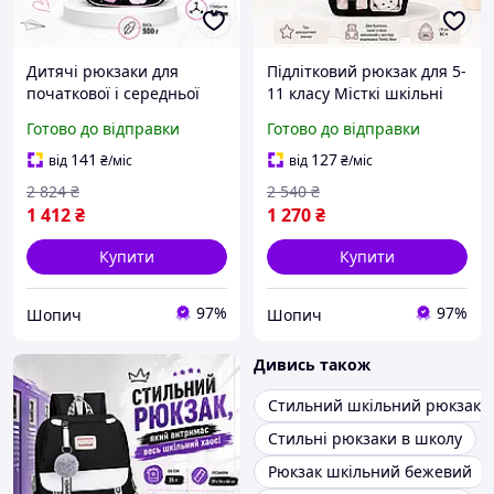
Дитячі рюкзаки для
Підлітковий рюкзак для 5-
початкової і середньої
11 класу Місткі шкільні
школи 29x16x39 см
рюкзаки 26 x 18 x 38 см
Готово до відправки
Готово до відправки
Модний шкільний рюкзак
Модний шкільний рюкзак
для 1-3 класу Дитячі
Preppy Рюкзак учнівський
141
127
від
₴
/міс
від
₴
/міс
ортопедичні рюкзаки
30 л
2 824
₴
2 540
₴
1 412
₴
1 270
₴
Купити
Купити
97%
97%
Шопич
Шопич
Дивись також
Стильний шкільний рюкзак дл
Стильні рюкзаки в школу
Рюкзак шкільний бежевий