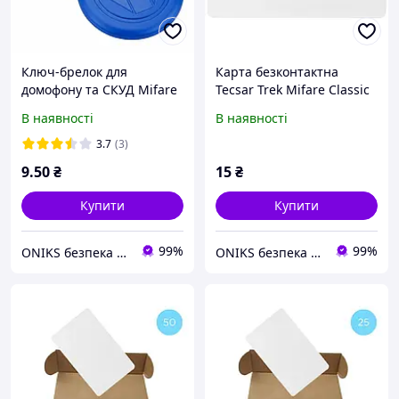
Ключ-брелок для
Карта безконтактна
домофону та СКУД Mifare
Tecsar Trek Mifare Classic
Classic 1K 13.56 MHz з
1K 0,8 мм
В наявності
В наявності
кодом
3.7
(3)
9
.50
₴
15
₴
Купити
Купити
99%
99%
ONIKS безпека та комфорт
ONIKS безпека та комфорт