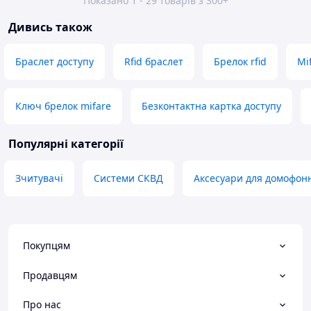
Показано 1 - 29 товарів з 300+
Дивись також
Браслет доступу
Rfid браслет
Брелок rfid
Mi
Ключ брелок mifare
Безконтактна картка доступу
Популярні категорії
Зчитувачі
Системи СКВД
Аксесуари для домофон
Покупцям
Продавцям
Про нас