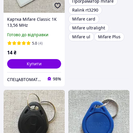
Програматор mifare
Ralink rt3290
Mifare card
Картка Mifare Classic 1K
13,56 MHz
Mifare ultralight
Готово до відправки
Mifare ul
Mifare Plus
5.0
(4)
14
₴
Купити
98%
СПЕЦАВТОМАТИКА