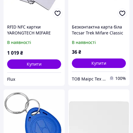
RFID NFC картки
Безконтактна карта біла
YARONGTECH MIFARE
Tecsar Trek Mifare Classic
Classic 1K 13.56MHz, 100
1K 08 мм
В наявності
В наявності
шт, білі, PVC, під друк, ISO
14443A
36
₴
1 019
₴
Купити
Купити
100%
ТОВ Маірс Тех - Комплексні рішення для забезпечення безпеки та контролю доступу
Flux