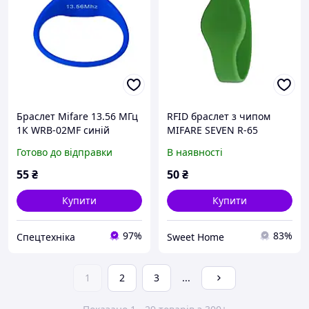
Браслет Mifare 13.56 МГц
RFID браслет з чипом
1К WRB-02MF синій
MIFARE SEVEN R-65
зелений (74 мм)
Готово до відправки
В наявності
55
₴
50
₴
Купити
Купити
97%
83%
Спецтехніка
Sweet Home
1
2
3
...