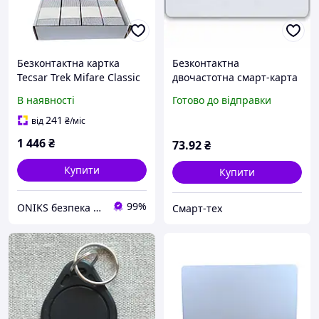
Безконтактна картка
Безконтактна
Tecsar Trek Mifare Classic
двочастотна смарт-карта
1K 0,8 мм біла Tecsar
EM-Marin + Mifare Classic
В наявності
Готово до відправки
3116. Набір 100 шт
1K
241
від
₴
/міс
1 446
₴
73
.92
₴
Купити
Купити
99%
ONIKS безпека та комфорт
Смарт-тех