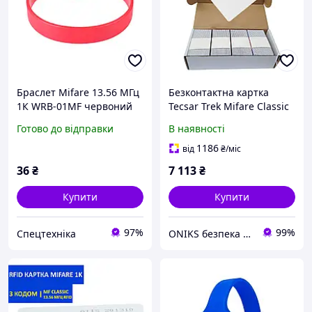
Браслет Mifare 13.56 МГц
Безконтактна картка
1К WRB-01MF червоний
Tecsar Trek Mifare Classic
1K 0,8 мм біла Tecsar
Готово до відправки
В наявності
3117. Набір 500 шт
1186
від
₴
/міс
36
₴
7 113
₴
Купити
Купити
97%
99%
Спецтехніка
ONIKS безпека та комфорт