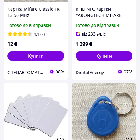
Картка Mifare Classic 1K
RFID NFC картки
13,56 MHz
YARONGTECH MIFARE
Classic 1K 13.56MHz
Готово до відправки
Готово до відправки
(набір 100 шт), білі, для
СКУД та друку
233
4.4
(7)
від
₴
/міс
12
₴
1 399
₴
Купити
Купити
98%
97%
СПЕЦАВТОМАТИКА
DigitalEnergy