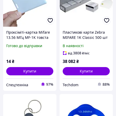
Проксіміті-картка Mifare
Пластикові карти Zebra
13.56 МГц MF-1K товста
MIFARE 1K Classic 500 шт
контроль доступу
Готово до відправки
В наявності
3808
від
₴
/міс
14
₴
38 082
₴
Купити
Купити
97%
88%
Спецтехніка
Techdom