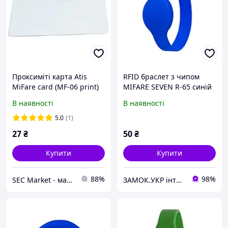
Проксиміті карта Atis
RFID браслет з чипом
MiFare card (MF-06 print)
MIFARE SEVEN R-65 синій
ISO 1k classic - карти Rfid
55 мм (Україна)
В наявності
В наявності
13 56 мгц, картки доступу
13.56 mhz
5.0
(1)
27
₴
50
₴
Купити
Купити
88%
98%
SEC Market - магазин систем безпеки №1
ЗАМОК.УКР інтернет-магазин замків та фурнітури