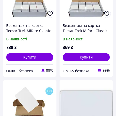
Безконтактна картка
Безконтактна картка
Tecsar Trek Mifare Classic
Tecsar Trek Mifare Classic
1K 0,8 мм біла Tecsar
1K 0,8 мм біла Tecsar
В наявності
В наявності
3115. Набір 50 шт
3114. Набір 25 шт
738
₴
369
₴
Купити
Купити
99%
99%
ONIKS безпека та комфорт
ONIKS безпека та комфорт