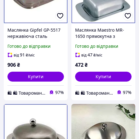
Маслянка Gipfel GP-5517
Маслянка Maestro MR-
нержавіюча сталь
1650 прямокутна з
преміум для вершкового
нержавіючої сталі з
Готово до відправки
Готово до відправки
масла та сиру з прозорою
кришкою та ручкою для
кришкою 15х12х8 см
зберігання в сервіруванні
91
47
від
₴
/міс
від
₴
/міс
906
₴
472
₴
Купити
Купити
97%
97%
🛍️ 🛍️ Товароманія 🛍️ 🛍️
🛍️ 🛍️ Товароманія 🛍️ 🛍️