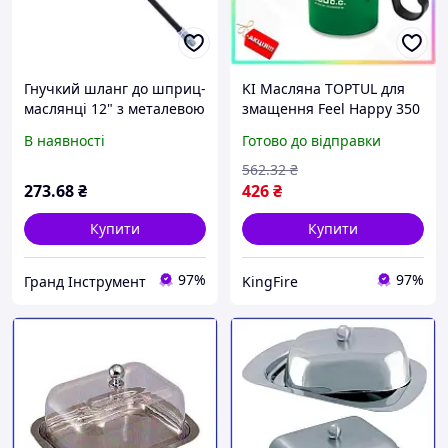
Гнучкий шланг до шприц-
KI Масляна TOPTUL для
маслянці 12" з металевою
змащення Feel Happy 350
опліткою G. I. KRAFT KW-
мл з жорстким
В наявності
Готово до відправки
401-12 (для змащування,
наконечником для
для заміни
механіків та технічних
562
.32
₴
фахівців FIR41_R
273
.68
₴
426
₴
Купити
Купити
97%
97%
Гранд Інструмент
KingFire