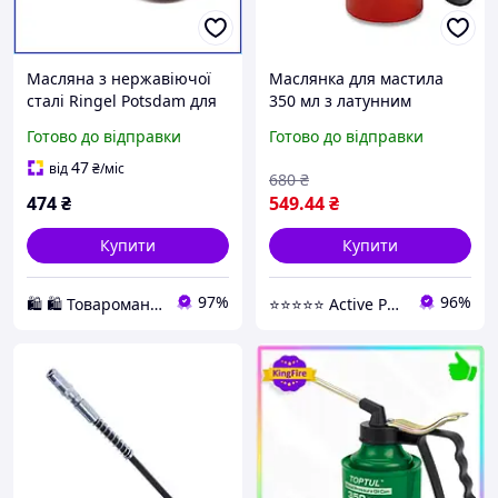
Масляна з нержавіючої
Маслянка для мастила
сталі Ringel Potsdam для
350 мл з латунним
вершкового масла та
насосом металеве тіло
Готово до відправки
Готово до відправки
сиру металева срібляста
чорна (621814)
14см
47
від
₴
/міс
680
₴
474
₴
549
.44
₴
Купити
Купити
97%
96%
🛍️ 🛍️ Товароманія 🛍️ 🛍️
⭐️⭐️⭐️⭐️⭐️ Active Point