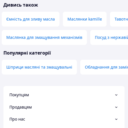
Дивись також
Ємність для зливу масла
Маслянки kamille
Тавот
Маслянка для змащування механізмів
Посуд з нержаві
Популярні категорії
Шприци масляні та змащувальні
Обладнання для замі
Покупцям
Продавцям
Про нас