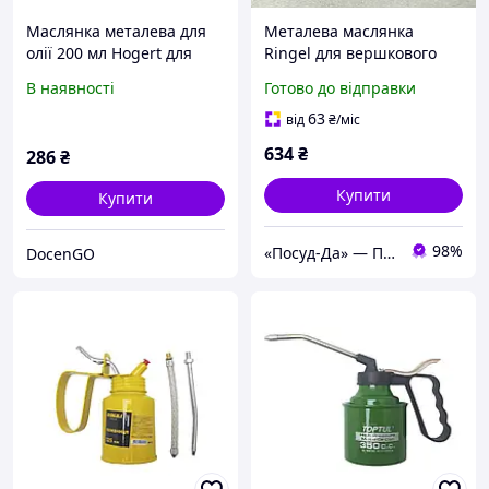
Маслянка металева для
Металева маслянка
олії 200 мл Hogert для
Ringel для вершкового
заправних робіт
масла 18,8×12,8×6,7 см
В наявності
Готово до відправки
(HT8G930)
Австрія
63
від
₴
/міс
634
₴
286
₴
Купити
Купити
98%
«Посуд-Да» — Посуд, Подарунки, Товари для дому
DocenGO