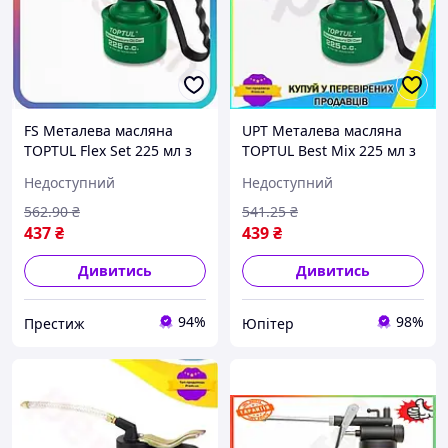
FS Металева масляна
UPT Металева масляна
TOPTUL Flex Set 225 мл з
TOPTUL Best Mix 225 мл з
гнучким наконечником
гнучким наконечником
Недоступний
Недоступний
для мастила механізмів
для мастила механізмів
та масел для SET18-F
та масел для UPT66-B
562
.90
₴
541
.25
₴
437
₴
439
₴
Дивитись
Дивитись
94%
98%
Престиж
Юпітер