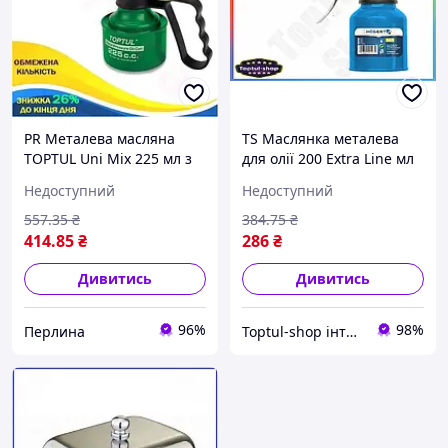
PR Металева масляна
TS Маслянка металева
TOPTUL Uni Mix 225 мл з
для олії 200 Extra Line мл
гнучким наконечником
Hogert для змащування
Недоступний
Недоступний
для мастила механізмів
механізмів заправна
та масел для м Per33/R
пляшка SHT55_Q
557
.35
₴
384
.75
₴
414
.85
₴
286
₴
Дивитись
Дивитись
96%
98%
Перлина
Toptul-shop інтернет магазин