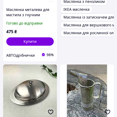
Маслянка з пензликом
IKEA масленка
Маслянка металева для
мастила з гнучким
Маслянка із затискачем для о
накінечником 350ml
Готово до відправки
Маслянка для вершкового мас
Toptul
475
₴
Маслянки для рослинної олії
Купити
98%
АВТОдрібнички