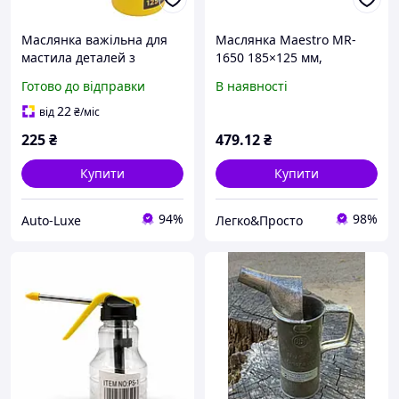
Маслянка важільна для
Маслянка Maestro MR-
мастила деталей з
1650 185×125 мм,
гнучким та металевим
металева з кришкою для
Готово до відправки
В наявності
аплікатором 125 мл Sigma
зберігання вершкового
масла
22
від
₴
/міс
225
₴
479
.12
₴
Купити
Купити
94%
98%
Auto-Luxe
Легко&Просто