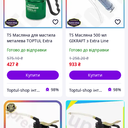
TS Масляна для мастила
TS Масляна 500 мл
металева TOPTUL Extra
GIKRAFT з Extra Line
Line 350 мл жорсткий
гнучким наконечником
Готово до відправки
Готово до відправки
наконечник шприц для
шприц для змащування
олії механіків SHT55_Q
механізмів та деталей
575
.10
₴
1 258
.20
₴
SHT55_Q
427
₴
933
₴
Купити
Купити
98%
98%
Toptul-shop інтернет магазин
Toptul-shop інтернет магазин