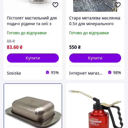
Пістолет мастильний для
Стара металева маслянка
подачі рідини та олії з
0.5л для мінерального
металевою трубкою 14 см
масла Німеччина
Готово до відправки
Готово до відправки
№PS-1
88
₴
83
.60
₴
550
₴
Купити
Купити
95%
98%
Sosiska
Iнтернет магазин Барахолочка