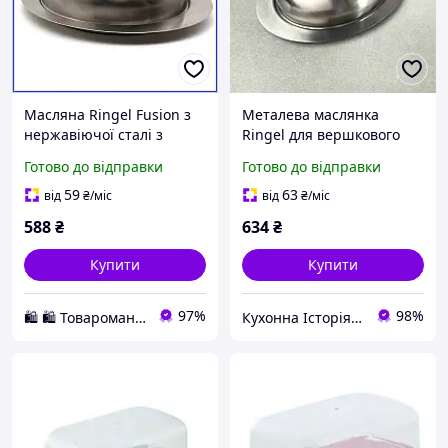
Масляна Ringel Fusion з
Металева маслянка
нержавіючої сталі з
Ringel для вершкового
кришкою для зберігання
масла 18,8×12,8×6,7 см
Готово до відправки
Готово до відправки
вершкового масла та
Австрія
сиру срібляста
59
63
від
₴
/міс
від
₴
/міс
588
₴
634
₴
Купити
Купити
97%
98%
🛍️ 🛍️ Товароманія 🛍️ 🛍️
Кухонна Історія - товари для кухні та дому