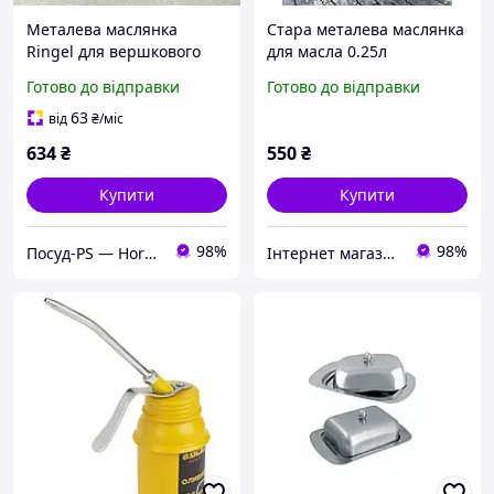
Металева маслянка
Стара металева маслянка
Ringel для вершкового
для масла 0.25л
масла 18,8×12,8×6,7 см
Німеччина
Готово до відправки
Готово до відправки
Австрія
63
від
₴
/міс
634
₴
550
₴
Купити
Купити
98%
98%
Посуд-PS — Horeca Посуд Подарунки
Iнтернет магазин Барахолочка