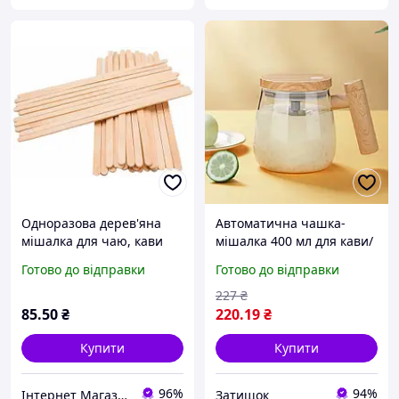
Одноразова дерев'яна
Автоматична чашка-
мішалка для чаю, кави
мішалка 400 мл для кави/
розмір 14 х 1,2 х 5,6 мм
чаю/коктейлів з
Готово до відправки
Готово до відправки
800 шт/уп.
дерев'яною ручною ЗТК
227
₴
85
.50
₴
220
.19
₴
Купити
Купити
96%
94%
Інтернет Магазин Світ Подарунків
Затишок