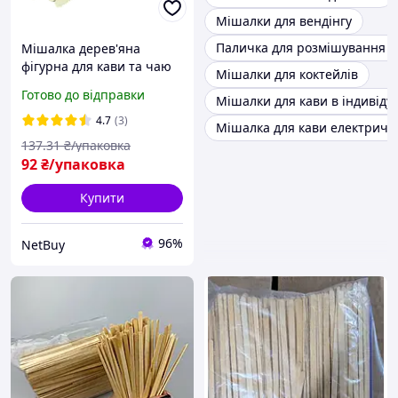
Мішалки для вендінгу
Паличка для розмішування 
Мішалка дерев'яна
фігурна для кави та чаю
Мішалки для коктейлів
800шт./уп.
Готово до відправки
Мішалки для кави в індивіду
4.7
(3)
Мішалка для кави електричн
137
.31
₴/упаковка
92
₴/упаковка
Купити
96%
NetBuy