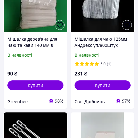
Мішалка дерев'яна для
Мішалка для чаю 125мм
чаю та кави 140 мм в
Андрекс уп/800штук
індивідуальному
(687126145)
В наявності
В наявності
пакованні. 500 шт. у
пакеті.
5.0
(1)
90
₴
231
₴
Купити
Купити
98%
97%
Greenbee
Світ Дрібниць