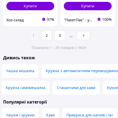
Купити
Купити
97%
100%
Хоз-склад
"ПакетПак" - упаковка, яка працює на ваш бренд!
1
2
3
...
Показано 1 - 29 товарів з 900+
Дивись також
Чашка мішалка
Кружка з автоматичним перемішуван
Кружка самомешалка
Стаканчики для кави
Кухол
Популярні категорії
Чашки і кружки
Кава
Прикраси для напоїв і їжі