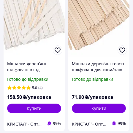
Мішалки дерев'яні
Мішалки дерев'яні товсті
шліфовані в інд.
шліфовані для кави/чаю
упакуванні для кави/чаю
140мм, 700 шт/уп. (40 уп./
Готово до відправки
Готово до відправки
140мм, 500 шт/уп. (40 уп./
мішок)
ящик)
5.0
(4)
158
.50
₴/упаковка
71
.90
₴/упаковка
Купити
Купити
99%
99%
КРИСТАЛ"- Оптова та розрібна торгівля одноразовим посудом,товарами санітарно-побутового призначення
КРИСТАЛ"- Оптова та розрібна торгівля одноразовим посудом,товарами санітарно-побутового призначення