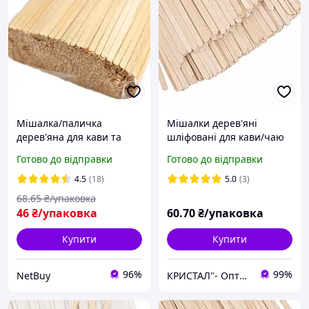
Мішалка/паличка
Мішалки дерев'яні
дерев'яна для кави та
шліфовані для кави/чаю
чаю 14 см. 800 шт./уп.
140мм, 700 шт/уп. (45 уп./
Готово до відправки
Готово до відправки
мішок)
4.5
(18)
5.0
(3)
68
.65
₴/упаковка
46
₴/упаковка
60
.70
₴/упаковка
Купити
Купити
96%
99%
NetBuy
КРИСТАЛ"- Оптова та розрібна торгівля одноразовим посудом,товарами санітарно-побутового призначення