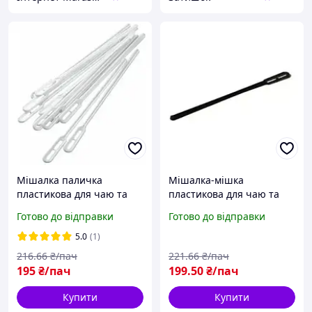
Мішалка паличка
Мішалка-мішка
пластикова для чаю та
пластикова для чаю та
кави 700 шт. Юніта Біла
кави 700 шт. Коричнева
Готово до відправки
Готово до відправки
одноразова для
одноразова для
розмішування гарячих
розмішування гарячих
5.0
(1)
напоїв
напоїв
216
.66
₴/пач
221
.66
₴/пач
195
₴/пач
199
.50
₴/пач
Купити
Купити