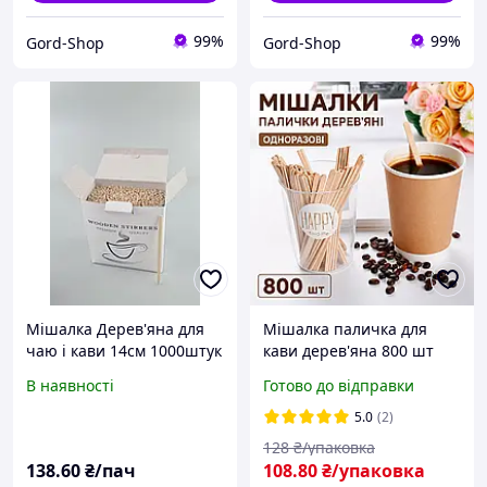
99%
99%
Gord-Shop
Gord-Shop
Мішалка Дерев'яна для
Мішалка паличка для
чаю і кави 14см 1000штук
кави дерев'яна 800 шт
в коробці ( ЕКО)
одноразова еко мішалка з
В наявності
Готово до відправки
дерева для напоїв кави
чаю капучино
5.0
(2)
128
₴/упаковка
138
.60
₴/пач
108
.80
₴/упаковка