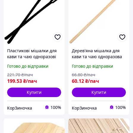
Пластикові мішалки для
Дерев'яна мішалка для
кави та чаю одноразові
кави та чаю одноразова
коричневі (700 шт.уп)(130
(600 шт.уп)(120*1,2*5 мм)
Готово до відправки
Готово до відправки
мм)(Швидкоff) паличка
паличка мішалка для
мішалка для напоїв
напоїв
221
.70
₴/пач
66
.80
₴/пач
199
.53
₴/пач
60
.12
₴/пач
Купити
Купити
100%
100%
КорЗиночка
КорЗиночка