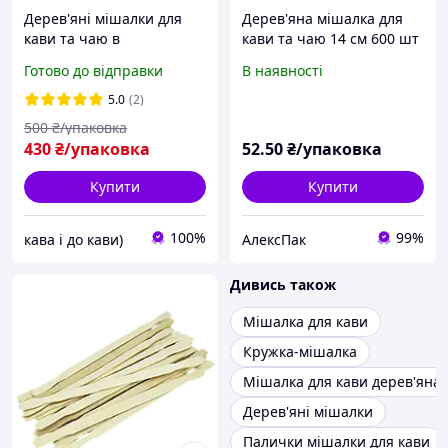
Дерев'яні мішалки для
Дерев'яна мішалка для
кави та чаю в
кави та чаю 14 см 600 шт
індивідуальній упаковці.
Готово до відправки
В наявності
Мішалка дерев'яна 140
мм. 1000 шт. / паковання
5.0
(2)
500
₴/упаковка
430
₴/упаковка
52
.50
₴/упаковка
Купити
Купити
100%
99%
кава і до кави)
АлексПак
Дивись також
Мішалка для кави
Кружка-мішалка
Мішалка для кави дерев'яна
Дерев'яні мішалки
Палички мішалки для кави