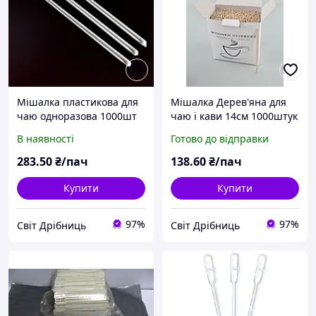
Мішалка пластикова для
Мішалка Дерев'яна для
чаю одноразова 1000шт
чаю і кави 14см 1000штук
Юніта
в коробці ( ЕКО)
В наявності
Готово до відправки
283
.50
₴/пач
138
.60
₴/пач
Купити
Купити
97%
97%
Світ Дрібниць
Світ Дрібниць