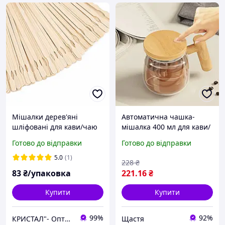
Мішалки дерев'яні
Автоматична чашка-
шліфовані для кави/чаю
мішалка 400 мл для кави/
140мм, 700 шт/уп. (35 уп./
чаю/коктейлів з
Готово до відправки
Готово до відправки
мішок)
дерев'яною ручною ДТ
5.0
(1)
228
₴
83
₴/упаковка
221
.16
₴
Купити
Купити
99%
92%
КРИСТАЛ"- Оптова та розрібна торгівля одноразовим посудом,товарами санітарно-побутового призначення
Щастя