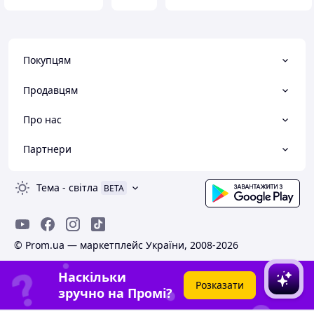
Покупцям
Продавцям
Про нас
Партнери
Тема
-
світла
BETA
© Prom.ua — маркетплейс України, 2008-2026
Наскільки
Розказати
зручно на Промі?