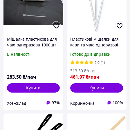
Мішалка пластикова для
Пластикові мішалки для
чаю одноразова 1000шт
кави та чаю одноразові
Юніта
(1000 шт.уп)(135 мм)
В наявності
Готово до відправки
(Андрекс) паличка
мішалка для напоїв
5.0
(1)
513
.30
₴/пач
283
.50
₴/пач
461
.97
₴/пач
Купити
Купити
97%
100%
Хоз-склад
КорЗиночка