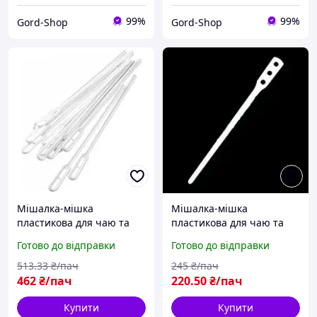
99%
99%
Gord-Shop
Gord-Shop
Мішалка-мішка
Мішалка-мішка
пластикова для чаю та
пластикова для чаю та
кави 1000 шт. Андрекс
кави 800 шт. 107 мм Біла
Готово до відправки
Готово до відправки
Біла одноразова для
одноразова для
розмішування гарячих
розмішування гарячих
513
.33
₴/пач
245
₴/пач
напоїв
напоїв
462
₴/пач
220
.50
₴/пач
Купити
Купити