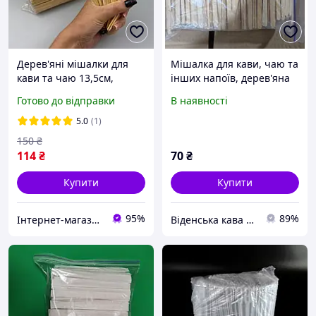
Дерев'яні мішалки для
Мішалка для кави, чаю та
кави та чаю 13,5см,
інших напоїв, дерев'яна
800шт
170 штук
Готово до відправки
В наявності
5.0
(1)
150
₴
114
₴
70
₴
Купити
Купити
95%
89%
Інтернет-магазин Megusta
Віденська кава karamelka