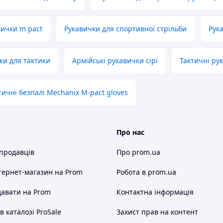
вички m pact
Рукавички для спортивної стрільби
Рук
ки для тактики
Армійські рукавички сірі
Тактичні рук
тичні безпалі Mechanix M-pact gloves
Про нас
 продавців
Про prom.ua
тернет-магазин
на Prom
Робота в prom.ua
авати на Prom
Контактна інформація
 каталозі ProSale
Захист прав на контент