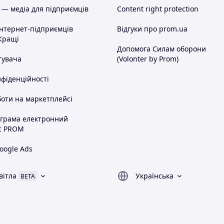
 — медіа для підприємців
Content right protection
інтернет-підприємців
Відгуки про prom.ua
Кращі
Допомога Силам оборони
тувача
(Volonter by Prom)
нфіденційності
оти на маркетплейсі
ограма електронний
с PROM
oogle Ads
вітла
Українська
BETA