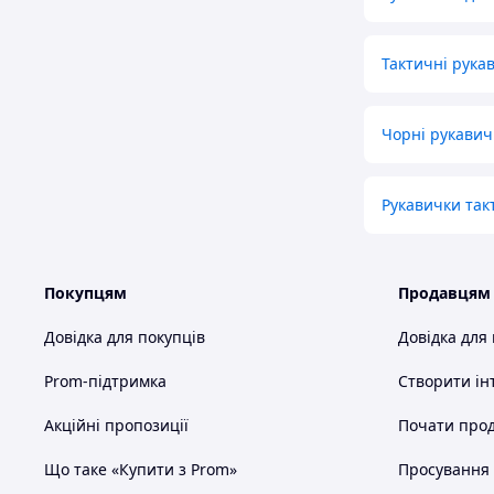
Тактичні рука
Чорні рукавич
Рукавички так
Покупцям
Продавцям
Довідка для покупців
Довідка для
Prom-підтримка
Створити ін
Акційні пропозиції
Почати прод
Що таке «Купити з Prom»
Просування в