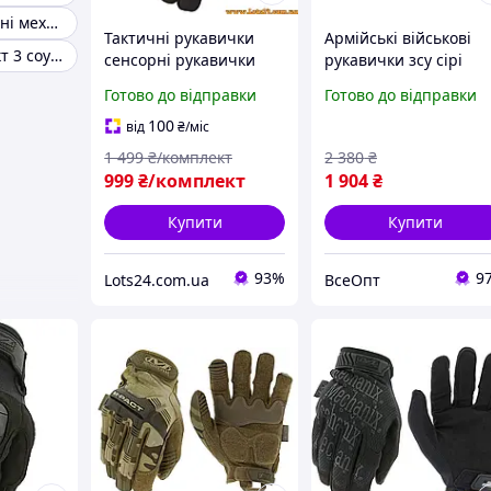
Чоловічі наручні механіки
Тактичні рукавички
Армійські військові
Механікс м-пакт 3 coyote
сенсорні рукавички
рукавички зсу сірі
Mechanix Wear Original
тактичні сенсорні
Готово до відправки
Готово до відправки
100% оригінал зі США
Mechanix M-Pact
Чорні M
посилені ОРИГІНАЛ L
100
від
₴
/міс
Штучна шкіра
1 499
₴/комплект
2 380
₴
999
₴/комплект
1 904
₴
Купити
Купити
93%
9
Lots24.com.ua
ВсеОпт