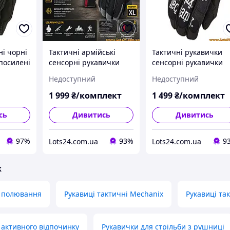
ні чорні
Тактичні армійські
Тактичні рукавички
посилені
сенсорні рукавички
сенсорні рукавички
t 3
Mechanix Fast Fit
Mechanix Wear Origin
Недоступний
Недоступний
Original 100% оригінал
100% оригінал зі СШ
альцями
зі США Сірі XL
Чорні XL
1 999
₴/комплект
1 499
₴/комплект
іра
сь
Дивитись
Дивитись
97%
93%
9
Lots24.com.ua
Lots24.com.ua
ж
я полювання
Рукавиці тактичні Mechanix
Рукавиці та
 активного відпочинку
Рукавички для стрільби з рушниці