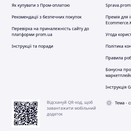
Як купувати з Пром-оплатою
Sprava.prom
Рекомендації з безпечних покупок
Премія для 
Ecommerce.
Перевірка на приналежність сайту до
платформи prom.ua
Угода корис
Інструкції та поради
Політика ко
Правила роб
Бонусна пр
маркетплей
Інструкція G
Відскануй QR-код, щоб
Тема
-
с
завантажити мобільний
додаток