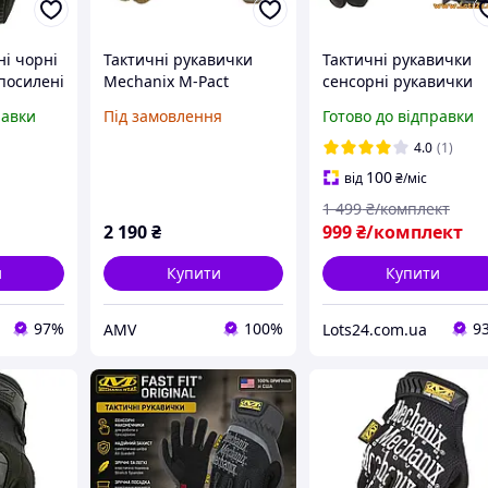
ні чорні
Тактичні рукавички
Тактичні рукавички
посилені
Mechanix M-Pact
сенсорні рукавички
t 3
MultiCam - сенсорні,
Mechanix Wear Origin
равки
Під замовлення
Готово до відправки
захист від ударів.
100% оригінал зі СШ
альцями
Оригінал. Розмір М
Чорні M
4.0
(1)
100
від
₴
/міс
1 499
₴/комплект
2 190
₴
999
₴/комплект
и
Купити
Купити
97%
100%
9
AMV
Lots24.com.ua