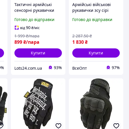
Тактичні армійські
Армійські військові
сенсорні рукавички
рукавички зсу сірі
Mechanix Fast Fit
тактичні сенсорні
Готово до відправки
Готово до відправки
Original 100% оригінал
Mechanix M-Pact
зі США L
посилені ОРИГІНАЛ,
90
від
₴
/міс
розмір M, з штучної
1 999
₴/пара
2 287
.50
₴
шкіри
899
₴/пара
1 830
₴
Купити
Купити
0%
93%
97%
Lots24.com.ua
ВсеОпт