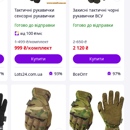
Тактичні рукавички
Захисні тактичні чорні
сенсорні рукавички
рукавички ВСУ
Mechanix Wear Original
посилені Mechanix M-
Готово до відправки
Готово до відправки
100% оригінал зі США
Pact 3 ОРИГІНАЛ з
;
Чорні L
сенсорними пальцями,
100
від
₴
/міс
розмір M, штучна
1 499
₴/комплект
2 650
₴
шкіра
999
₴/комплект
2 120
₴
Купити
Купити
7%
93%
97%
Lots24.com.ua
ВсеОпт