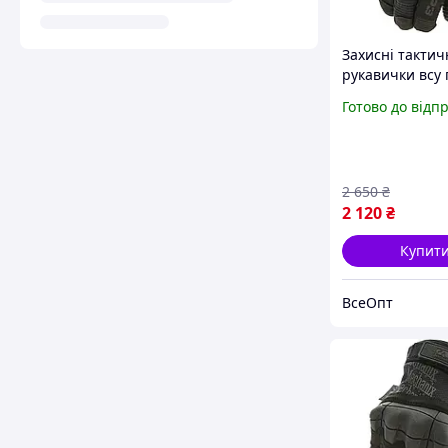
Захисні тактич
рукавички всу 
Mechanix M-Pac
Готово до відп
ОРИГІНАЛ з
сенсорними п
S, розмір S
2 650
₴
2 120
₴
Купит
ВсеОпт