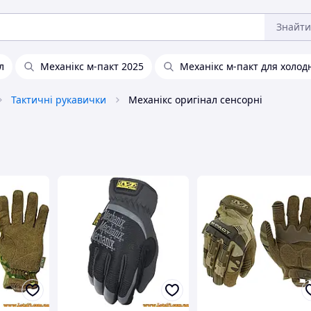
Знайти
л
Механікс м-пакт 2025
Механікс м-пакт для холод
Тактичні рукавички
Механікс оригінал сенсорні