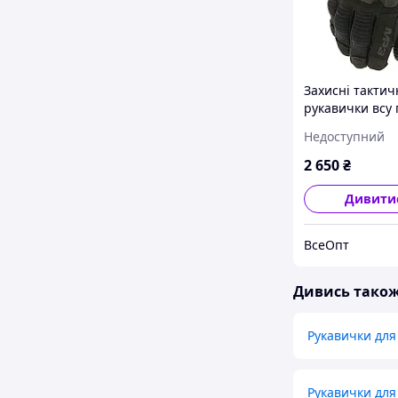
Захисні тактич
рукавички всу 
Mechanix M-Pac
Недоступний
ОРИГІНАЛ з
сенсорними п
2 650
₴
XL, Штучна шк
Дивити
ВсеОпт
Дивись тако
Рукавички дл
Рукавички для