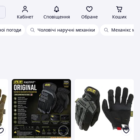
Кабінет
Сповіщення
Обране
Кошик
ної погоди
Чоловічі наручні механіки
Механікс м-п