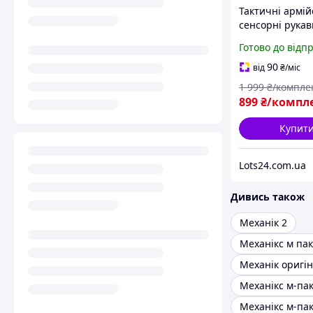
Тактичні армій
сенсорні рука
Mechanix Fast F
Готово до відп
Original 100% 
зі США Multica
90
від
₴
/міс
1 999
₴/компле
899
₴/компл
Купит
Lots24.com.ua
Дивись також
Механік 2
Механікс м пак
Механік оригі
Механікс м-пак