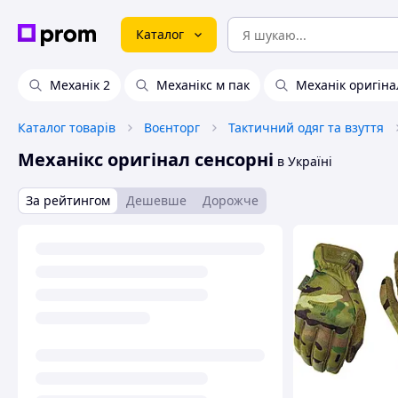
Каталог
Механік 2
Механікс м пак
Механік оригіна
Каталог товарів
Воєнторг
Тактичний одяг та взуття
Механікс оригінал сенсорні
в Україні
За рейтингом
Дешевше
Дорожче