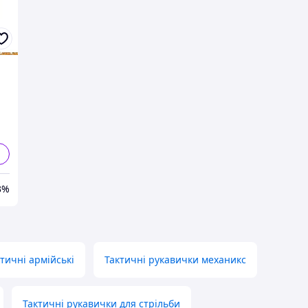
al
А
3%
ктичні армійські
Тактичні рукавички механикс
Тактичні рукавички для стрільби