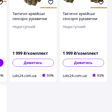
Тактичні армійські
Тактичні армійські
сенсорні рукавички
сенсорні рукавички
al
Mechanix Fast Fit
Mechanix Fast Fit
Недоступний
Недоступний
А
Original 100% оригінал
Original оригінал зі
зі США Multicam S
США Multicam XXL
1 999
₴/комплект
1 999
₴/комплект
Дивитись
Дивитись
3%
93%
93%
Lots24.com.ua
Lots24.com.ua