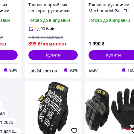
ські
Тактичні армійські
Тактичні рукавички
вички
сенсорні рукавички
Mechanix M-Pact "L"
it
Mechanix Fast Fit
MultiCam - сенсорні,
равки
Готово до відправки
Готово до відправки
оригінал
Original 100% оригінал
захист від ударів.
m XL
зі США M
Оригінал.
90
від
₴
/міс
кт
1 999
₴/комплект
ект
899
₴/комплект
1 990
₴
и
Купити
Купити
93%
93%
10
Lots24.com.ua
AMV
нал
т 2025
Механікс м-пакт для холодної погоди