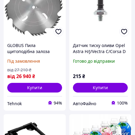
GLOBUS Пила
Датчик тиску оливи Opel
щитоподібна залоза
Astra H/J/Vectra C/Corsa D
tarcza для drewna 800mm
1.7-3.0 6V CDTi 05- (M10x1)
Під замовлення
Готово до відправки
Otw 55mm HM 6,0 4,0 8x5
(0.2 bar) 1.800.170
GM (на Замовлення)
від
27 210
₴
від
26 940
₴
215
₴
Купити
Купити
94%
100%
Tehnok
АвтоФайно