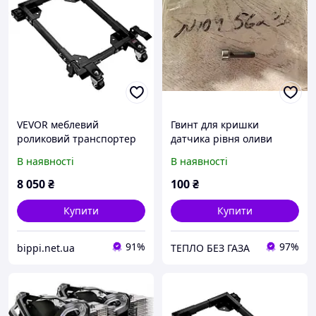
VEVOR меблевий
Гвинт для кришки
роликовий транспортер
датчика рівня оливи
роликовий транспортер
M6x25mm AUDI/VW Болт
В наявності
В наявності
457.2x609.6mm-
VAG N10456201 оригінал
673.1x800.7mm 901518
новий
8 050
₴
100
₴
Купити
Купити
91%
97%
bippi.net.ua
ТЕПЛО БЕЗ ГАЗА