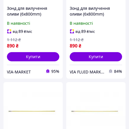
Зонд для вилучення
Зонд для вилучення
оливи (6x800mm)
оливи (6x800mm)
MAGNETI MARELLI
MAGNETI MARELLI
В наявності
В наявності
89
89
від
₴
/міс
від
₴
/міс
1 112
₴
1 112
₴
890
₴
890
₴
Купити
Купити
95%
84%
VIA-MARKET
VIA FLUID MARKET