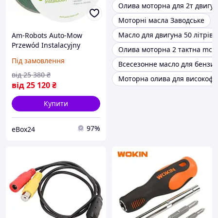
Олива моторна для 2т двигун
Моторні масла Заводське
Масло для двигуна 50 літрів
Am-Robots Auto-Mow
Przewód Instalacyjny
Олива моторна 2 тактна mccu
Zbrojony Kosiarki
Під замовлення
Всесезонне масло для бензин
Automatycznej 3,6Mm X
800M 1941253 (на
від
25 380
₴
Моторна олива для високофо
Замовлення)
від
25 120
₴
Купити
97%
eBox24