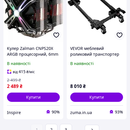
Кулер Zalman CNPS20X
VEVOR меблевий
ARGB процесорний, 6mm
роликовий транспортер
x 6 2 x 140mm 800-
роликовий транспортер
В наявності
В наявності
1500rpm TDP 300
457.2x609.6mm-
673.1x800.7mm 878774
415
від
₴
/міс
2 499
₴
2 489
₴
8 010
₴
Купити
Купити
90%
93%
Inspire
zuma.in.ua
1
2
3
...