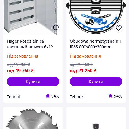
Hager Rozdzielnica
Obudowa hermetyczna RH
настінний univers 6x12
IP65 800x800x300mm
IP44 kl.II 800x550x160mm
сірий з плита montażową
Під замовлення
Під замовлення
FWB52N (на Замовлення)
RH 883 6 (на Замовлення)
від
19 960
₴
від
21 460
₴
від
19 760
₴
від
21 250
₴
Купити
Купити
94%
94%
Tehnok
Tehnok