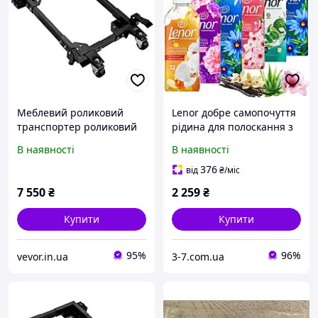
Меблевий роликовий
Lenor добре самопочуття
транспортер роликовий
рідина для полоскання з
транспортер
етеричними оліями 6x
В наявності
В наявності
457.2x609.6mm-
800мл
673.1x800.7mm Vevor
376
від
₴
/міс
710991
7 550
₴
2 259
₴
Купити
Купити
95%
96%
vevor.in.ua
3-7.com.ua