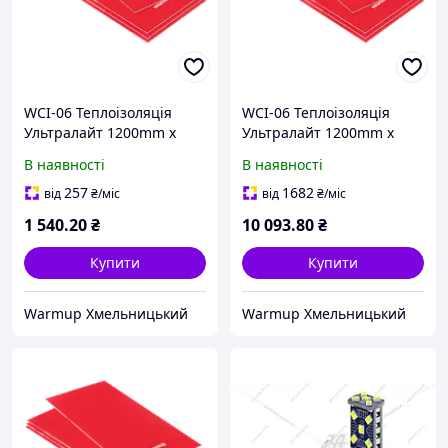
WCI-06 Теплоізоляція
WCI-06 Теплоізоляція
Ультралайт 1200mm x
Ультралайт 1200mm x
800mm х 6mm. Пакування
800mm х 6mm. Пакування
В наявності
В наявності
1 пластина.
6 пластн.
257
1682
від
₴
/міс
від
₴
/міс
1 540
.20
₴
10 093
.80
₴
Купити
Купити
Warmup Хмельницький
Warmup Хмельницький