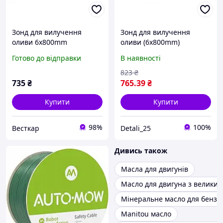
Зонд для вилучення
Зонд для вилучення
оливи 6x800mm
оливи (6x800mm)
007935017210
007935017210
Готово до відправки
В наявності
823
₴
735
₴
765
.39
₴
Купити
Купити
98%
100%
Весткар
Detali_25
Дивись також
Масла для двигунів
Масло для двигуна з великим
Мінеральне масло для бензи
Manitou масло