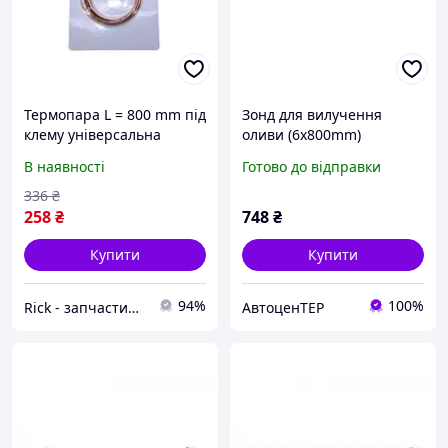
Термопара L = 800 mm під
Зонд для вилучення
клему універсальна
оливи (6x800mm)
M6x0.75 коротка свічка
007935017210TD
В наявності
Готово до відправки
(01TC27)
336
₴
258
₴
748
₴
Купити
Купити
94%
100%
Rick - запчастини та аксесуари до побутової техніки.
АвтоценТЕР