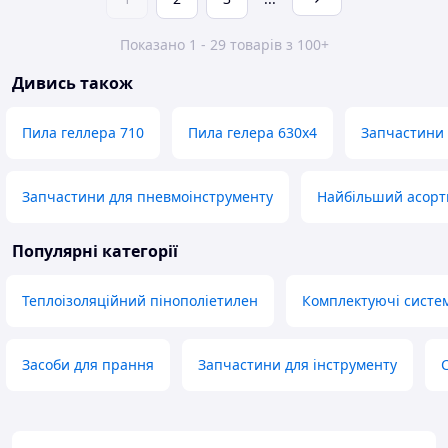
Показано 1 - 29 товарів з 100+
Дивись також
Пила геллера 710
Пила гелера 630х4
Запчастини 
Запчастини для пневмоінструменту
Найбільший асор
Популярні категорії
Теплоізоляційний пінополіетилен
Комплектуючі систе
Засоби для прання
Запчастини для інструменту