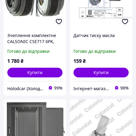
Зчеплення комплектне
Датчик тиску масла
CALSONIC CSE717 6PK,
110 mm., 12V BMW
Готово до відправки
Готово до відправки
(CA800)
1 780
₴
159
₴
Купити
Купити
99%
98%
Holodcar (Холодкар)
Інтернет-магазин "Запчастини до авто і не тільки"