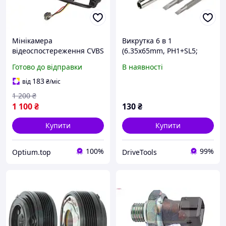
Мінікамера
Викрутка 6 в 1
відеоспостереження CVBS
(6.35x65mm, PH1+SL5;
6x6mm 800TVL PAL
8.00x75mm, PH2+SL6) |
Готово до відправки
В наявності
WK-206006 | WOKIN
183
від
₴
/міс
1 200
₴
1 100
₴
130
₴
Купити
Купити
100%
99%
Optium.top
DriveTools