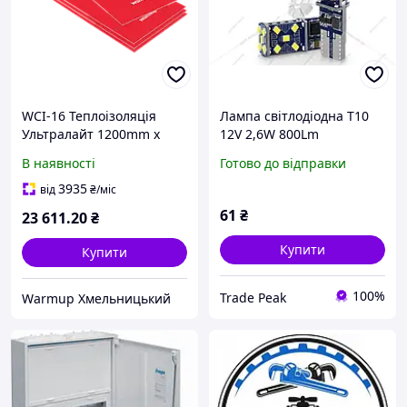
WCI-16 Теплоізоляція
Лампа світлодіодна T10
Ультралайт 1200mm x
12V 2,6W 800Lm
800mm х 6mm. Пакування
(11x33mm)(Yes canbus)
В наявності
Готово до відправки
16 пластн.
(кратно 2) WANLANDA
3935
від
₴
/міс
61
₴
23 611
.20
₴
Купити
Купити
100%
Trade Peak
Warmup Хмельницький