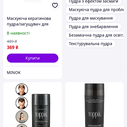
Пудра з ефектом засмаги
Маскуюча пудра для проблем
Пудра для маскування
Маскуюча кератинова
пудра/загущувач для
Пудра для знебарвлення
волосся Toppik 2,5 (3)
В наявності
Безаміачна пудра для освітл
грама - дорожня/пробна
упаковка (всі кольори в
489
₴
Текстурувальна пудра
наявності)
369
₴
Купити
MINOK