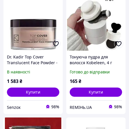
Dr. Kadir Top Cover
Тонуюча пудра для
Translucent Face Powder -
волосся Kobeleen, 4 г
Пудра для обличчя
В наявності
Готово до відправки
розсипчаста
1 583
₴
165
₴
Купити
Купити
98%
98%
Senzox
REMIНЬ.UA