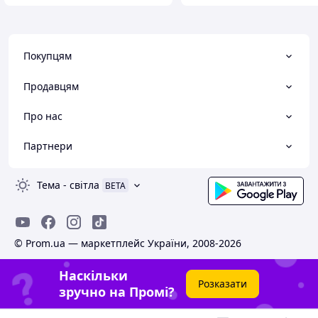
Покупцям
Продавцям
Про нас
Партнери
Тема
-
світла
BETA
© Prom.ua — маркетплейс України, 2008-2026
Наскільки
Розказати
зручно на Промі?