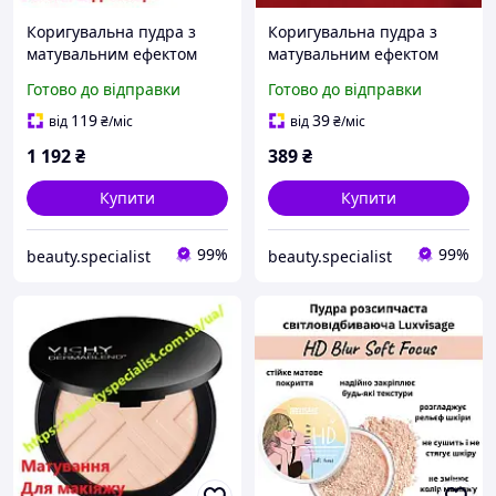
Коригувальна пудра з
Коригувальна пудра з
матувальним ефектом
матувальним ефектом
Віші Дермабленд Vichy
Віші Дермабленд Vichy
Готово до відправки
Готово до відправки
Dermablend Covermatte
Dermablend Covermatte
SPF 25 25 тон
SPF 25 25 тон
119
39
від
₴
/міс
від
₴
/міс
1 192
₴
389
₴
Купити
Купити
99%
99%
beauty.specialist
beauty.specialist