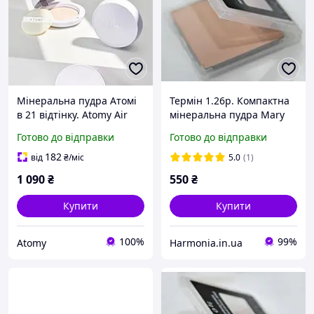
Мінеральна пудра Атомі
Термін 1.26р. Компактна
в 21 відтінку. Atomy Air
мінеральна пудра Mary
Pact. Корея.
Kay Бежевий 2
Готово до відправки
Готово до відправки
182
від
₴
/міс
5.0
(1)
1 090
₴
550
₴
Купити
Купити
100%
99%
Atomy
Harmonia.in.ua