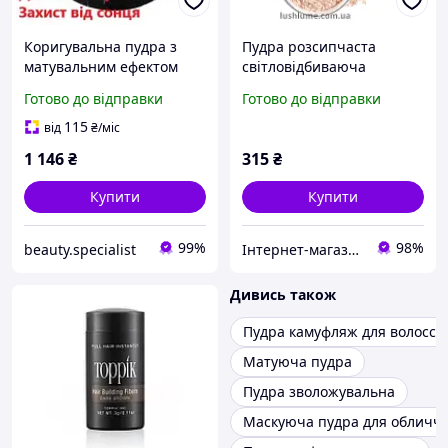
Коригувальна пудра з
Пудра розсипчаста
матувальним ефектом
світловідбиваюча
Віші Дермабленд Vichy
Luxvisage HD Blur Soft
Готово до відправки
Готово до відправки
Dermablend Covermatte
Focus
SPF 25 15 тон
115
від
₴
/міс
1 146
₴
315
₴
Купити
Купити
99%
98%
beauty.specialist
Інтернет-магазин косметики "Lushlume"
Дивись також
Пудра камуфляж для волосся
Матуюча пудра
Пудра зволожувальна
Маскуюча пудра для обличч