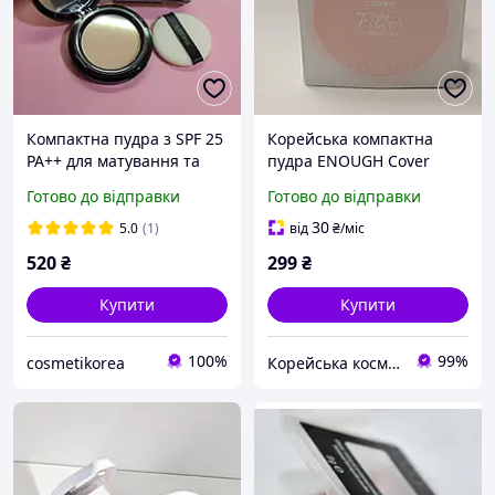
Компактна пудра з SPF 25
Корейська компактна
PA++ для матування та
пудра ENOUGH Cover
рівного тону MISSHA Pro-
Filter Two-Way Cake SPF 28
Готово до відправки
Готово до відправки
Touch Powder Pact №23
PA++ №21
Natural Beige, 10 г
30
5.0
(1)
від
₴
/міс
520
₴
299
₴
Купити
Купити
100%
99%
cosmetikorea
Корейська косметика "СМАРТ КОСМЕТІКС"