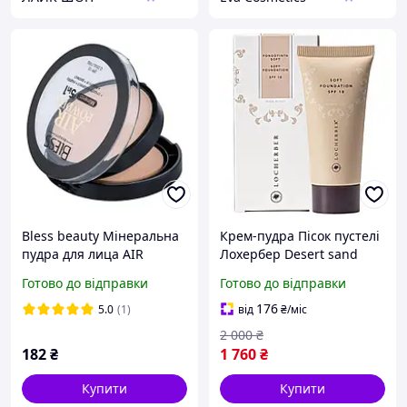
Bless beauty Мінеральна
Крем-пудра Пісок пустелі
пудра для лица AIR
Лохербер Desert sand
Mineral 5 в 1 відтінок 101
Locherber Вівасан
Готово до відправки
Готово до відправки
Швейцарія 35 мл
176
5.0
(1)
від
₴
/міс
2 000
₴
182
₴
1 760
₴
Купити
Купити