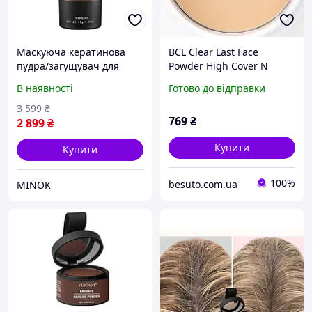
Маскуюча кератинова
BCL Clear Last Face
пудра/загущувач для
Powder High Cover N
волосся Toppik 55 грам -
Matte Ocher SPF40, PA+++
В наявності
Готово до відправки
супер-велика упаковка
маскуюча компактна
(всі кольори в наявності)
пудра, 12 г
3 599
₴
769
₴
2 899
₴
Купити
Купити
100%
besuto.com.ua
MINOK