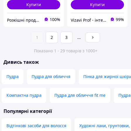
Купити
Купити
100%
99%
Розкішні продукти для краси та здоров'я 4you4me
Vizavi Prof - інтернет-магазин професійної косметики
1
2
3
...
Показано 1 - 29 товарів з 1000+
Дивись також
Пудра
Пудра для обличчя
Пінка для жирної шкір
Компактна пудра
Пудра для обличчя fit me
Пудра
Популярні категорії
Відтінкові засоби для волосся
Художні лаки, грунтовки,