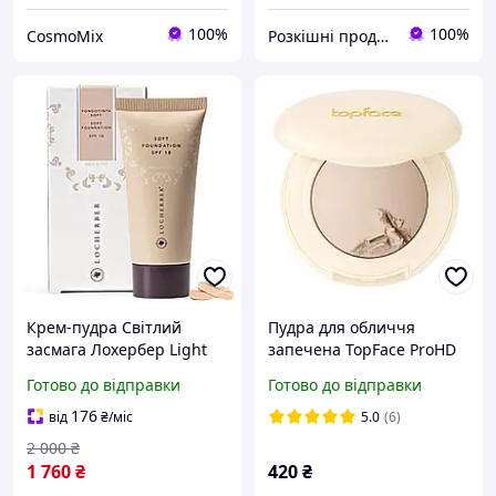
100%
100%
CosmoMix
Розкішні продукти для краси та здоров'я 4you4me
Крем-пудра Світлий
Пудра для обличчя
засмага Лохербер Light
запечена TopFace ProHD
tan Locherber Вівасан
Natural Glow Baked PT704
Готово до відправки
Готово до відправки
Швейцарія 35 мл
002 Light Beige
176
від
₴
/міс
5.0
(6)
2 000
₴
1 760
₴
420
₴