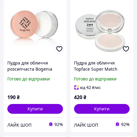
Пудра для обличчя
Пудра для обличчя
розсипчаста Bogenia
Topface Super Match
Angelic BG642, 01 White
Foundation зволожуюча
Готово до відправки
Готово до відправки
10 г, 01 Light Porcelian
42
від
₴
/міс
190
₴
420
₴
Купити
Купити
92%
92%
ЛАЙК ШОП
ЛАЙК ШОП