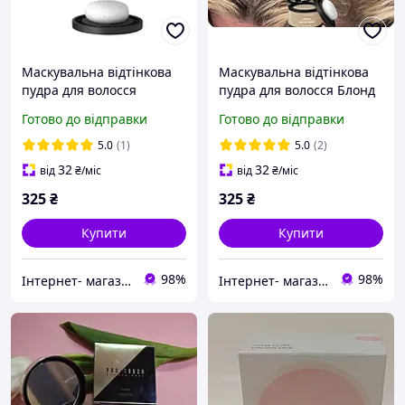
Маскувальна відтінкова
Маскувальна відтінкова
пудра для волосся
пудра для волосся Блонд
Коричнева
темний
Готово до відправки
Готово до відправки
5.0
(1)
5.0
(2)
32
32
від
₴
/міс
від
₴
/міс
325
₴
325
₴
Купити
Купити
98%
98%
Інтернет- магазин "Beauty"
Інтернет- магазин "Beauty"