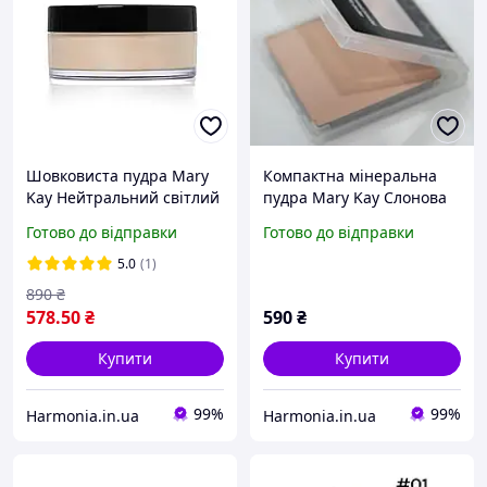
Шовковиста пудра Mary
Компактна мінеральна
Kay Нейтральний світлий
пудра Mary Kay Слонова
1/Light Medium Ivory
кістка 1
Готово до відправки
Готово до відправки
(Матовий)
5.0
(1)
890
₴
578
.50
₴
590
₴
Купити
Купити
99%
99%
Harmonia.in.ua
Harmonia.in.ua