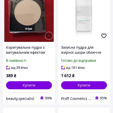
Коригувальна пудра з
Захисна пудра для
матувальним ефектом
жирної шкіри обличчя
Віші Дермабленд Vichy
Double Action Treatment
В наявності
Готово до відправки
Dermablend Covermatte
Powder Holy Land, 45 мл
SPF 25 15 тон
39
161
від
₴
/міс
від
₴
/міс
389
₴
1 612
₴
Купити
Купити
99%
95%
beauty.specialist
Proff Cosmetics - професійна косметика провідних брендів світу