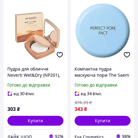
Пудра для обличчя
Компактна пудра
Neverti Wet&Dry (NP201),
маскуюча пори The Saem
001 Light Porcelain Світла
Saemmul Perfect Pore Pact
Готово до відправки
Готово до відправки
порцелянова
12 г (8806164128190)
30
34
від
₴
/міс
від
₴
/міс
476
.39
₴
303
₴
343
₴
Купити
Купити
92%
98%
ЛАЙК ШОП
Eva Cosmetics