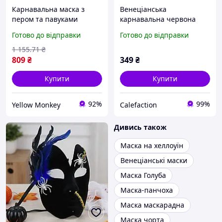
Карнавальна маска з
Венеціанська
пером та павуками
карнавальна червона
19х15.5см / Оксамитова
маска з пером і стразами
Готово до відправки
Готово до відправки
маска на Хелловін /
Косплей маска
1 155
.71
₴
маскарадна
809
₴
349
₴
Купити
Купити
92%
99%
Yellow Monkey
Calefaction
Дивись також
Маска на хеллоуїн
Венеціанські маски
Маска Голуба
Маска-панчоха
Маска маскарадна
Маска чорта