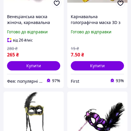
Венеціанська маска
Карнавальна
жіноча, карнавальна
голографічна маска 3D з
червона с пером
пір'ям Картонна на гумці
Готово до відправки
Готово до відправки
26
від
₴
/міс
280
₴
15
₴
265
₴
7
.50
₴
Купити
Купити
97%
93%
Фея: популярні товари в інтернеті
First