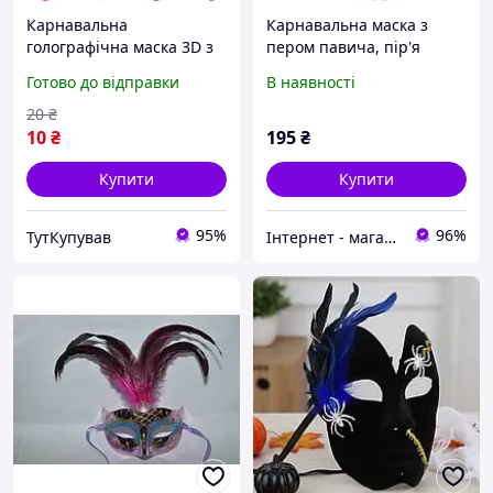
Карнавальна
Карнавальна маска з
голографічна маска 3D з
пером павича, пір'я
пір'ям Картонна на гумці
Готово до відправки
В наявності
20
₴
10
₴
195
₴
Купити
Купити
95%
96%
ТутКупував
Інтернет - магазин "Prikoloff"