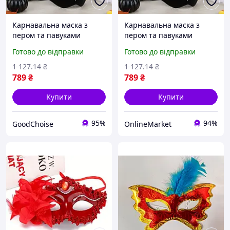
Карнавальна маска з
Карнавальна маска з
пером та павуками
пером та павуками
19х15.5см / Оксамитова
19х15.5см, Чорний /
Готово до відправки
Готово до відправки
маска на Хелловін /
Оксамитова маска на
Косплей маска
Хелловін / Косплей маска
1 127
.14
₴
1 127
.14
₴
маскарадна
маскарадна
789
₴
789
₴
Купити
Купити
95%
94%
GoodChoise
OnlineMarket