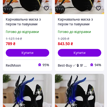
Карнавальна маска з
Карнавальна маска з
пером та павуками
пером та павуками
19х15.5см / Оксамитова
19х15.5см / Оксамитова
Готово до відправки
Готово до відправки
маска на Хелловін /
маска на Хелловін /
Косплей маска
Косплей маска
1 127
.14
₴
1 205
₴
маскарадна
маскарадна
789
₴
843
.50
₴
Купити
Купити
95%
94%
RedMoon
Best-Buy ✅ 🔒 💯 💛💙