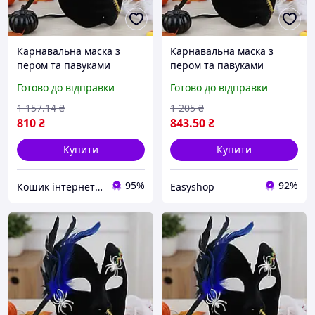
Карнавальна маска з
Карнавальна маска з
пером та павуками
пером та павуками
19х15.5см, Чорний /
19х15.5см / Оксамитова
Готово до відправки
Готово до відправки
Оксамитова маска на
маска на Хелловін /
Хелловін / Косплей маска
Косплей маска
1 157
.14
₴
1 205
₴
маскарадна
маскарадна
810
₴
843
.50
₴
Купити
Купити
95%
92%
Кошик інтернет магазин
Easyshop