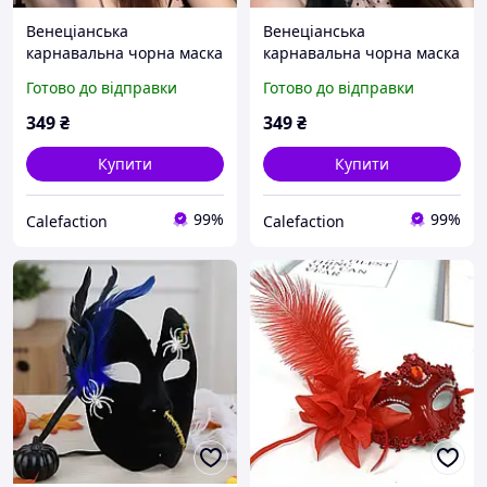
Венеціанська
Венеціанська
карнавальна чорна маска
карнавальна чорна маска
з пером
з пером і стразами
Готово до відправки
Готово до відправки
349
₴
349
₴
Купити
Купити
99%
99%
Calefaction
Calefaction