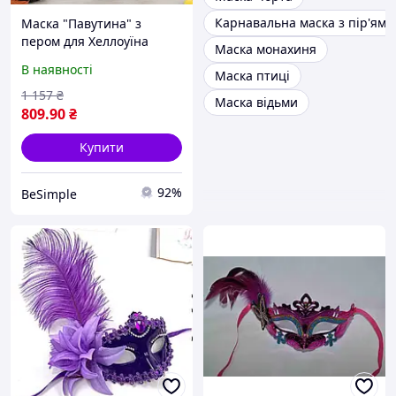
Карнавальна маска з пір'ям
Маска "Павутина" з
пером для Хеллоуїна
Маска монахиня
19х15.5 см / Маска на
В наявності
Маска птиці
Хелловін оксамитова з
пером / Оксамитова
1 157
₴
Маска відьми
маскарадна маска
809
.90
₴
Купити
92%
BeSimple