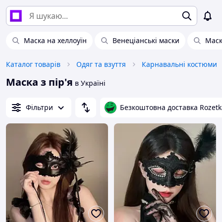
Маска на хеллоуїн
Венеціанські маски
Маск
Каталог товарів
Одяг та взуття
Карнавальні костюми
Маска з пір'я
в Україні
Фільтри
Безкоштовна доставка Rozetk