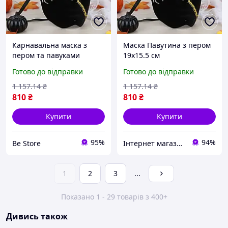
Карнавальна маска з
Маска Павутина з пером
пером та павуками
19х15.5 см
19х15.5см / Оксамитова
Готово до відправки
Готово до відправки
маска на Хелловін /
Косплей маска
1 157
.14
₴
1 157
.14
₴
маскарадна
810
₴
810
₴
Купити
Купити
95%
94%
Be Store
Інтернет магазин Сенс
1
2
3
...
Показано 1 - 29 товарів з 400+
Дивись також