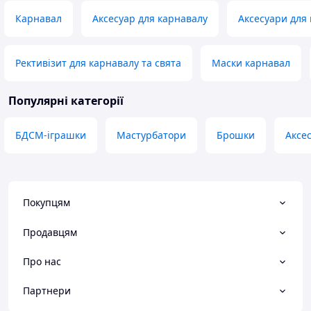
Карнавал
Аксесуар для карнавалу
Аксесуари для 
Рективізит для карнавалу та свята
Маски карнавал
Популярні категорії
БДСМ-іграшки
Мастурбатори
Брошки
Аксе
Покупцям
Продавцям
Про нас
Партнери