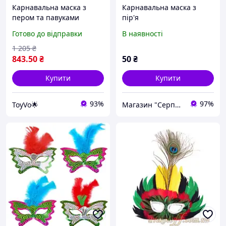
Карнавальна маска з
Карнавальна маска з
пером та павуками
пір'я
19х15.5см / Оксамитова
Готово до відправки
В наявності
маска на Хелловін /
Косплей маска
1 205
₴
маскарадна
843
.50
₴
50
₴
Купити
Купити
93%
97%
ToyVo🌟
Магазин "Серпантін"