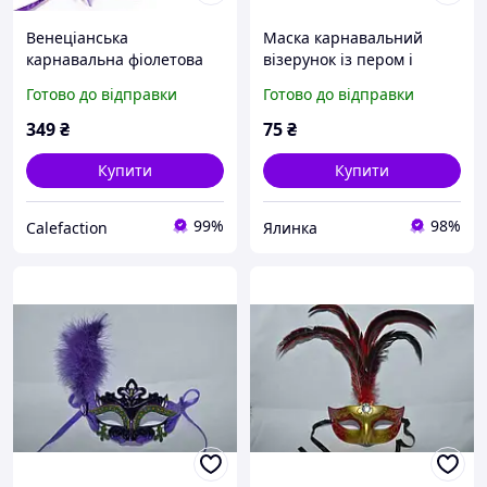
Венеціанська
Маска карнавальний
карнавальна фіолетова
візерунок із пером і
маска з пером і стразами
метеликом
Готово до відправки
Готово до відправки
349
₴
75
₴
Купити
Купити
99%
98%
Calefaction
Ялинка