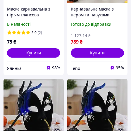
Маска карнавальна з
Карнавальна маска з
пір'ям глянсова
пером та павуками
19х15.5см / Оксамитова
В наявності
Готово до відправки
маска на Хелловін /
Косплей маска
5.0
(2)
1 127
.14
₴
маскарадна
75
₴
789
₴
Купити
Купити
98%
95%
Ялинка
Teno