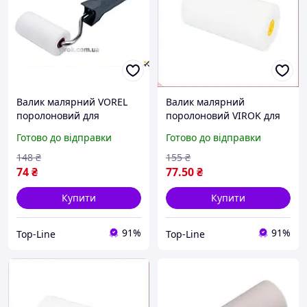
Валик малярний VOREL
Валик малярний
поролоновий для
поролоновий VIROK для
фарбування поверхонь
фарбування гладких
Готово до відправки
Готово до відправки
7x3.5 см тримач 6 мм
поверхонь діаметр 35 мм
пакування 3 шт
148
₴
155
₴
74
₴
77
.50
₴
Купити
Купити
91%
91%
Top-Line
Top-Line