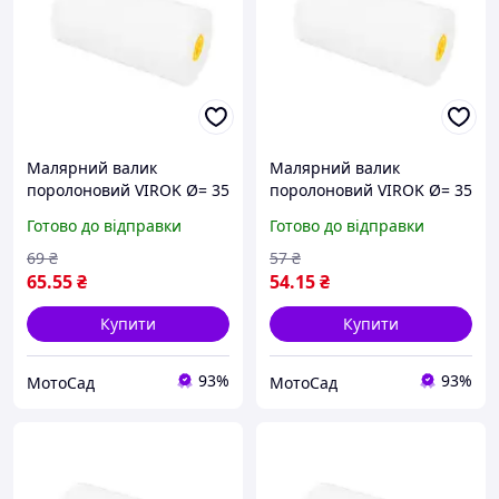
Малярний валик
Малярний валик
поролоновий VIROK Ø= 35
поролоновий VIROK Ø= 35
х 50 мм, шубка 10 мм,
x 100 мм, шубка 10 мм,
Готово до відправки
Готово до відправки
ручка Ø= 6 мм, набір 3 шт
ручка Ø= 6 мм, набір 2 шт
(19V805)
(19V806)
69
₴
57
₴
65
.55
₴
54
.15
₴
Купити
Купити
93%
93%
МотоСад
МотоСад