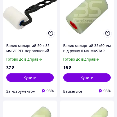
Валик малярний 50 х 35
Валик малярний 35х60 мм
мм VOREL поролоновий
під ручку 6 мм MASTAR
(09370)
Поролон
Готово до відправки
Готово до відправки
37
₴
16
₴
Купити
Купити
98%
98%
Заінструментом
Bauservice