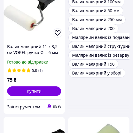
Валик малярний 100мм
Валик малярний 50 мм
Валик малярний 250 мм
Валик малярний 200
Малярний валик із подаван
Валик малярний структурни
Валик малярний 11 x 3,5
см VOREL ручка Ø = 6 мм
Малярний валик із резервуа
поролоновий (09372)
Готово до відправки
Валик малярний 150
5.0
(1)
Валик малярний у зборі
75
₴
Купити
98%
Заінструментом