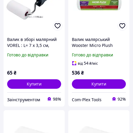
Валик в зборі малярний
Валик малярський
VOREL : L= 7 x 3,5 cм,
Wooster Micro Plush
тримач Ø= 6мм,
Microfiber Smooth, 35,6
Готово до відправки
Готово до відправки
поролоновий [80]
см, ворс 8 мм (R235-14)
54
від
₴
/міс
65
₴
536
₴
Купити
Купити
98%
92%
Заінструментом
Com-Plex Tools