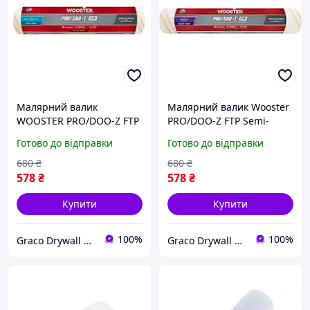
Малярний валик
Малярний валик Wooster
WOOSTER PRO/DOO-Z FTP
PRO/DOO-Z FTP Semi-
Semi-Smooth 14" 35см
Smooth 14" 35см ворс 5мм
Готово до відправки
Готово до відправки
ворс 10мм (RR666)
(RR665)
680
₴
680
₴
578
₴
578
₴
Купити
Купити
100%
100%
Graco Drywall Tools
Graco Drywall Tools