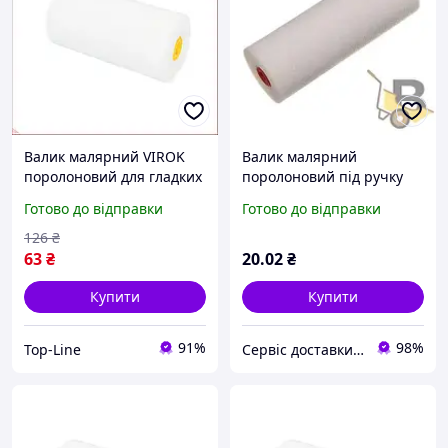
Валик малярний VIROK
Валик малярний
поролоновий для гладких
поролоновий під ручку
поверхонь 35 мм 100 мм
6х35х150 мм
Готово до відправки
Готово до відправки
для фарбування і
лакування 2 шт
126
₴
63
₴
20
.02
₴
Купити
Купити
91%
98%
Top-Line
Сервіс доставки будівельних матеріалів