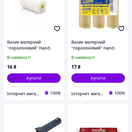
Валик малярний
Валик малярний
"поролоновий" Hand-
"поролоновий" Hand-
Tools 35×50×6 мм (010-
Tools 35×70×6 мм (010-
В наявності
В наявності
041) (продаж кратно 10
042)
шт.)
16
₴
17
₴
Купити
Купити
100%
100%
Інтернет магазин stroymag.dp.ua
Інтернет магазин stroymag.dp.ua