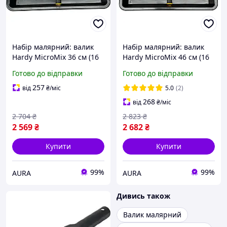
Набір малярний: валик
Набір малярний: валик
Hardy MicroMix 36 см (16
Hardy MicroMix 46 см (16
мм) + ручка Select +
мм) + ручка Select +
Готово до відправки
Готово до відправки
ванночка 61х35 см +
ванночка 61х35 см +
вкладка
вкладка
257
від
₴
/міс
5.0
(2)
268
від
₴
/міс
2 704
₴
2 823
₴
2 569
₴
2 682
₴
Купити
Купити
99%
99%
AURA
AURA
Дивись також
Валик малярний