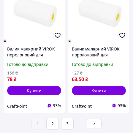
Валик малярний VIROK
Валик малярний VIROK
поролоновий для
поролоновий для
фарбування гладких
фарбування стін та стель
Готово до відправки
Готово до відправки
поверхонь 35 мм 50 мм 3
універсальний з
шт
діаметром 35 мм 100 мм 2
156
₴
127
₴
шт
78
₴
63
.50
₴
Купити
Купити
93%
93%
CraftPoint
CraftPoint
1
2
3
...