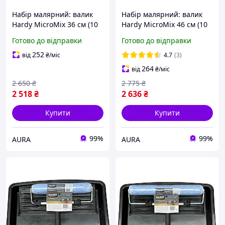
Набір малярний: валик
Набір малярний: валик
Hardy MicroMix 36 см (10
Hardy MicroMix 46 см (10
мм) + ручка Select +
мм) + ручка Select +
Готово до відправки
Готово до відправки
ванночка 61х35 см +
ванночка 61х35 см +
вкладка
вкладка
252
від
₴
/міс
4.7
(3)
264
від
₴
/міс
2 650
₴
2 775
₴
2 518
₴
2 636
₴
Купити
Купити
99%
99%
AURA
AURA