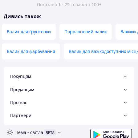
Показано 1 - 29 товарів з 100+
Дивись також
Валик для ґрунтовки
Поролоновий валик
Валики 
Валик для фарбування
Валик для важкодоступних місц
Покупцям
Продавцям
Про нас
Партнери
Тема
-
світла
BETA