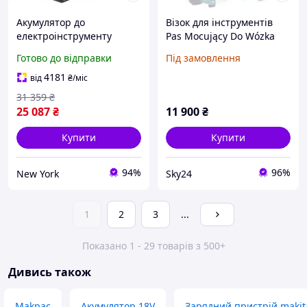
Акумулятор до
Візок для інструментів
електроінструменту
Pas Mocujący Do Wózka
Makita набір LXT
Makita Makpac Tr00000001
Готово до відправки
Під замовлення
BL1860Bx2, DC18RD,
Makpac3 198077-8
4181
від
₴
/міс
newyork
31 359
₴
25 087
₴
11 900
₴
Купити
Купити
94%
96%
New York
Sky24
1
2
3
...
Показано 1 - 29 товарів з 500+
Дивись також
Makpac
Акумулятор 18V
Зарядний пристрій makit