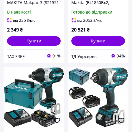
MAKITA Makpac 3 (821551-
Makita (BL1850Bx2,
8)
DC18RD, Makpac3)
В наявності
Готово до відправки
(197629-2)
235
2052
від
₴
/міс
від
₴
/міс
2 349
₴
20 521
₴
Купити
Купити
91%
94%
TAX FREE
ТД Укрсервіс