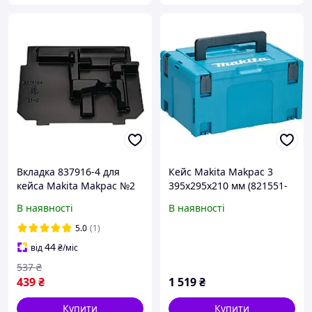
Вкладка 837916-4 для
Кейс Makita Makpac 3
кейса Makita Makpac №2
395х295х210 мм (821551-
(для шурупокрутів серії
8)
В наявності
В наявності
Makita LXT, зарядного
пристрою DC18RC та 3-х
5.0
(1)
акумуляторів)
44
від
₴
/міс
537
₴
439
₴
1 519
₴
Купити
Купити