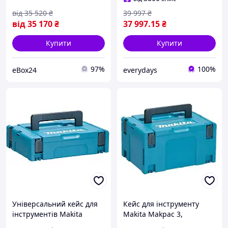
від
35 520
₴
39 997
₴
від
35 170
₴
37 997
.15
₴
Купити
Купити
97%
100%
eBox24
everydays
Універсальний кейс для
Кейс для інструменту
інструментів Makita
Makita Makpac 3,
Makpac 1
395x295x215мм, пластик