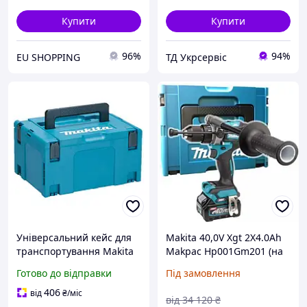
Купити
Купити
96%
94%
EU SHOPPING
ТД Укрсервіс
Універсальний кейс для
Makita 40,0V Xgt 2X4.0Ah
транспортування Makita
Makpac Hp001Gm201 (на
Makpac 3 (821551-8)
Замовлення)
Готово до відправки
Під замовлення
406
від
₴
/міс
від
34 120
₴