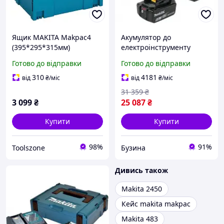
Ящик MAKITA Makpac4
Акумулятор до
(395*295*315мм)
електроінструменту
Makita набір LXT
Готово до відправки
Готово до відправки
BL1860Bx2, DC18RD,
Makpac3 198077-8 garage
310
4181
від
₴
/міс
від
₴
/міс
31 359
₴
3 099
₴
25 087
₴
Купити
Купити
98%
91%
Toolszone
Бузина
Дивись також
Makita 2450
Кейс makita makpac
Makita 483