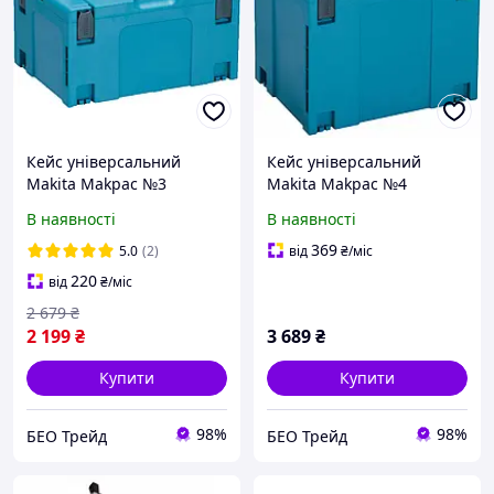
Кейс універсальний
Кейс універсальний
Makita Makpac №3
Makita Makpac №4
(821551-8)
(821552-6)
В наявності
В наявності
369
5.0
(2)
від
₴
/міс
220
від
₴
/міс
2 679
₴
2 199
₴
3 689
₴
Купити
Купити
98%
98%
БЕО Трейд
БЕО Трейд