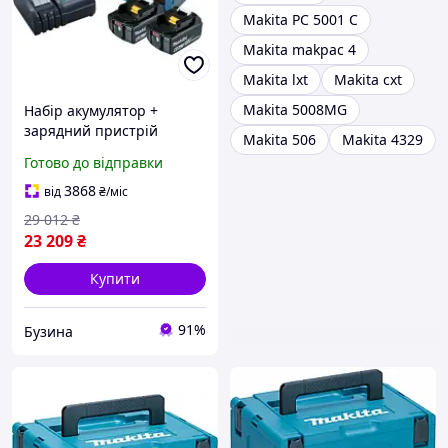
Makita PC 5001 C
Makita makpac 4
Makita lxt
Makita cxt
Makita 5008MG
Набір акумулятор +
зарядний пристрій
Makita 506
Makita 4329
Makita LXT BL1860B, 18V,
Готово до відправки
2x6Ah, DC18RC, Makpac
198116-4 buzyna
3868
від
₴
/міс
29 012
₴
23 209
₴
Купити
91%
Бузина