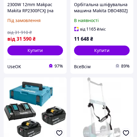
2300W 12mm Makpac
Орбітальна шліфувальна
Makita RP2300FCXJ (на
машина Makita DBO480ZJ
Замовлення)
18 В LXT 112 x 102 мм
Під замовлення
В наявності
(тільки продукт) від
Makpac
1165
від
₴
/міс
від
31 910
₴
від
31 590
₴
11 648
₴
Купити
Купити
97%
89%
UseOK
ВсеВсім