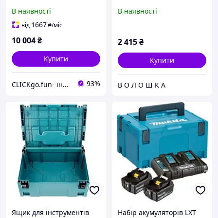
Z Szufladami (3X2) P84333
Makpac 2 (821549-5)
В наявності
В наявності
1667
від
₴
/міс
10 004
₴
2 415
₴
Купити
Купити
93%
CLICKgo.fun- інтернет магазин
В О Л О Ш К А
Ящик для інструментів
Набір акумуляторів LXT