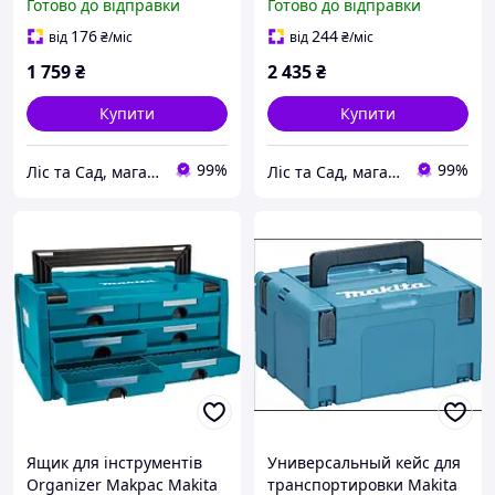
Готово до відправки
Готово до відправки
176
244
від
₴
/міс
від
₴
/міс
1 759
₴
2 435
₴
Купити
Купити
99%
99%
Ліс та Сад, магазин інструментів та садової техніки
Ліс та Сад, магазин інструментів та садової техніки
Ящик для інструментів
Универсальный кейс для
Organizer Makpac Makita
транспортировки Makita