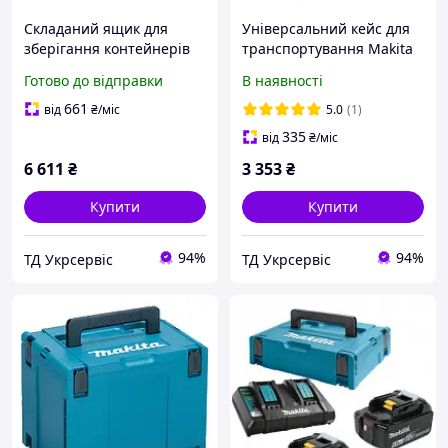
Складаний ящик для
Універсальний кейс для
зберігання контейнерів
транспортування Makita
Makita MAKPAC (P-84137)
Makpac 4 (821552-6)
Готово до відправки
В наявності
661
від
₴
/міс
5.0
(1)
335
від
₴
/міс
6 611
₴
3 353
₴
Купити
Купити
94%
94%
ТД Укрсервіс
ТД Укрсервіс