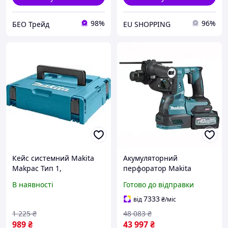
98%
96%
БЕО Трейд
EU SHOPPING
Кейс системний Makita
Акумуляторний
Makpac Тип 1,
перфоратор Makita
395x295x110 мм
HR003GM201 (Makpac)
В наявності
Готово до відправки
(88381432986)
7333
від
₴
/міс
1 225
₴
48 083
₴
989
₴
43 997
₴