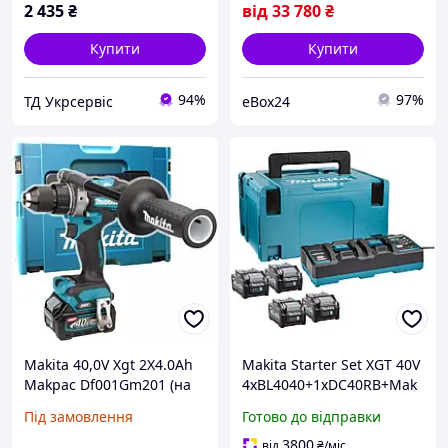
2 435
₴
від
33 780
₴
Купити
Купити
94%
97%
ТД Укрсервіс
eBox24
Makita 40,0V Xgt 2X4.0Ah
Makita Starter Set XGT 40V
Makpac Df001Gm201 (на
4xBL4040+1xDC40RB+Mak
Замовлення)
pac 191U28-6 Комплект
Під замовлення
Готово до відправки
акумуляторів для
інструментів НОВИЙ!!!
3800
від
₴
/міс