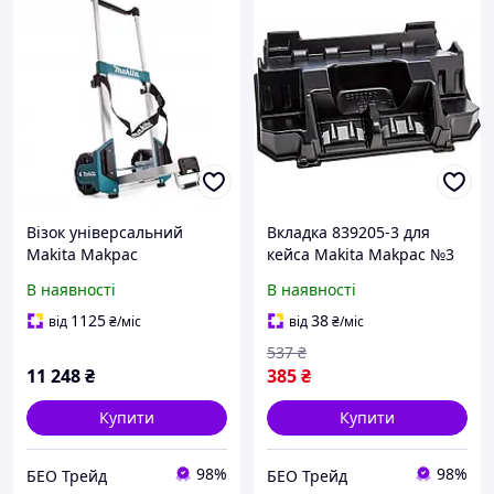
Візок універсальний
Вкладка 839205-3 для
Makita Makpac
кейса Makita Makpac №3
TR00000001
(для зарядного пристрою
В наявності
В наявності
DC18RD та 4-х
акумуляторів)
1125
38
від
₴
/міс
від
₴
/міс
537
₴
11 248
₴
385
₴
Купити
Купити
98%
98%
БЕО Трейд
БЕО Трейд