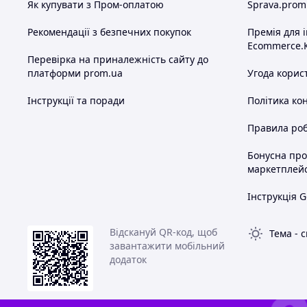
Як купувати з Пром-оплатою
Sprava.prom
Рекомендації з безпечних покупок
Премія для 
Ecommerce.
Перевірка на приналежність сайту до
платформи prom.ua
Угода корис
Інструкції та поради
Політика ко
Правила роб
Бонусна пр
маркетплей
Інструкція G
Відскануй QR-код, щоб
Тема
-
с
завантажити мобільний
додаток