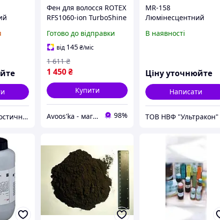
Фен для волосся ROTEX
MR-158
ий
RFS1060-ion TurboShine
Люмінесцентний
нітної
(1600 Вт) | BLDC 110000
концентрат магнітної
я
Готово до відправки
В наявності
об/хв, іонізація, 4
суспензії,
, 1:50
температурні режими,
водорозчинний, 1:50
145
від
₴
/міс
магнітний концентрат
1 611
₴
1 450
₴
юйте
Ціну уточнюйте
Купити
ти
Написати
98%
Avoos'ka - магазин для Вашого дому та комфорту,)
ТОВ НВФ Діагностичні прилади
ТОВ НВФ "Ультракон"