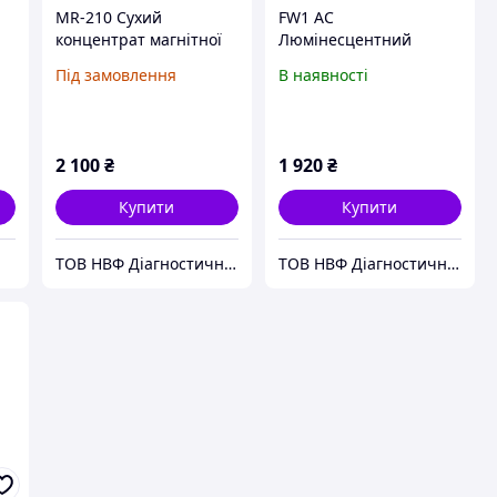
MR-210 Сухий
FW1 AC
концентрат магнітної
Люмінесцентний
суспензії, водо-
концентрат магнітної
Під замовлення
В наявності
оліярний 1:300
суспензії,
водорозчинний, 1:50
2 100
₴
1 920
₴
Купити
Купити
ТОВ НВФ Діагностичні прилади
ТОВ НВФ Діагностичні прилади