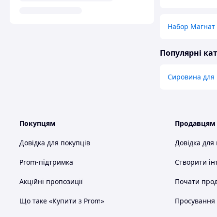
Набор Магнат
Популярні кат
Сировина для 
Покупцям
Продавцям
Довідка для покупців
Довідка для
Prom-підтримка
Створити ін
Акційні пропозиції
Почати прод
Що таке «Купити з Prom»
Просування в