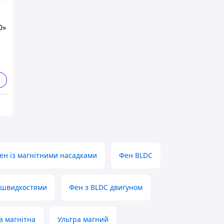
ї
0»
ен із магнітними насадками
Фен BLDC
а швидкостями
Фен з BLDC двигуном
а магнітна
Ультра магний