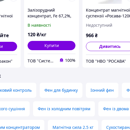
Залізорудний
Концентрат магнітно
нітної
концентрат, Fe 67,2%,
суспензії «Росава-120
-
від 5 кг
В наявності
Недоступний
й 1:300
120
₴/кг
юйте
966
₴
Купити
ти
Дивитись
100%
ТОВ "Системи якості НДТ"
ракон"
ТОВ "НВО "РОСАВА"
ж
ковий контроль
Фен для будинку
Іонний фен
Ф
ого сушіння
Фен із холодним повітрям
Фен із двом
ним концентратором
Магнітна сила 2.5 кг
Сухостиран