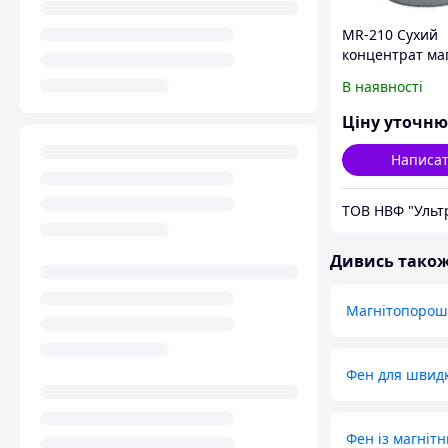
MR-210 Сухий
концентрат маг
суспензії, водо
В наявності
маслорозчинни
Ціну уточн
Написа
ТОВ НВФ "Ульт
Дивись тако
Магнітопорош
Фен для швидк
Фен із магніт