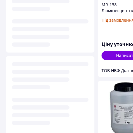
MR-158
Люмінесцентн
концентрат маг
Під замовленн
суспензії,
водорозчинний
Ціну уточн
Написа