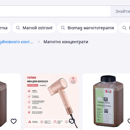
Знайти
етка
Магній ostrovit
Biomag магнітотерапія
Матеріали для неруйнівного контролю
Магнітні концентрати