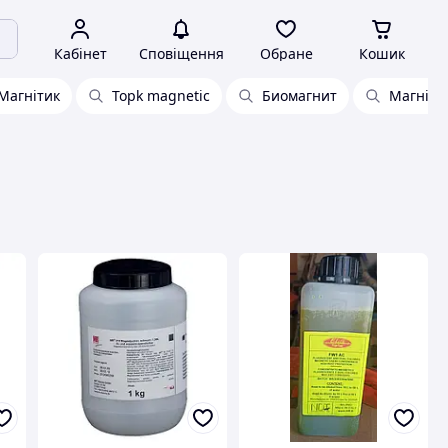
Кабінет
Сповіщення
Обране
Кошик
Магнітик
Topk magnetic
Биомагнит
Магніти