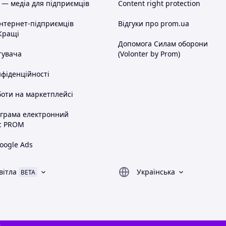
 — медіа для підприємців
Content right protection
інтернет-підприємців
Відгуки про prom.ua
Кращі
Допомога Силам оборони
тувача
(Volonter by Prom)
нфіденційності
оти на маркетплейсі
ограма електронний
с PROM
oogle Ads
вітла
Українська
BETA