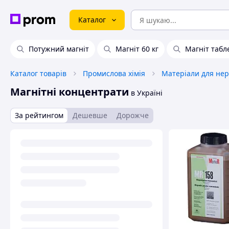
Каталог
Потужний магніт
Магніт 60 кг
Магніт табл
Каталог товарів
Промислова хімія
Магнітні концентрати
в Україні
За рейтингом
Дешевше
Дорожче