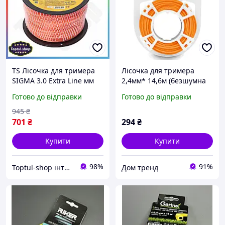
TS Лісочка для тримера
Лісочка для тримера
SIGMA 3.0 Extra Line мм
2,4мм* 14,6м (безшумна
160 м армований квадрат
кругла) (Оригінал)
Готово до відправки
Готово до відправки
для стрижки трави та
рослинності SHT55_Q
945
₴
701
₴
294
₴
Купити
Купити
98%
91%
Toptul-shop інтернет магазин
Дом тренд