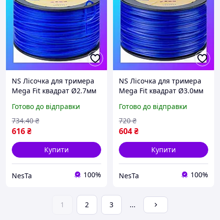
NS Лісочка для тримера
NS Лісочка для тримера
Mega Fit квадрат Ø2.7мм
Mega Fit квадрат Ø3.0мм
200м котушка SIGMA
160м котушка SIGMA
Готово до відправки
Готово до відправки
(5617351) Nes22/Q
(5617411) Nes22/Q
734
.40
₴
720
₴
616
₴
604
₴
Купити
Купити
100%
100%
NesTa
NesTa
1
2
3
...