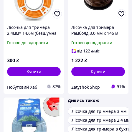
Лісочка для тримера
Лісочка для тримера
2,4мм* 14,6м (безшумна
Рамболд 3.0 мм x 146 м
кругла) (Оригінал)
квадрат армований PRO
Готово до відправки
Готово до відправки
(FH 3*146)
122
від
₴
/міс
300
₴
1 222
₴
Купити
Купити
87%
91%
Побутовий Хаб
Zatyshok Shop
Дивись також
Лісочка для тріммера 3 мм
Лісочка для тріммера 2.4 мм
Лісочка для тримера в бухтах