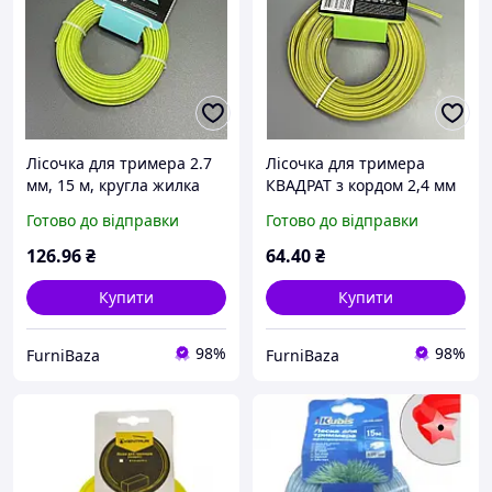
Лісочка для тримера 2.7
Лісочка для тримера
мм, 15 м, кругла жилка
КВАДРАТ з кордом 2,4 мм
для мотокоси з
х 15 м, жилка для косарки
Готово до відправки
Готово до відправки
металевим тросом,
тримірна, волосінь для
струна для косарки
мотокоси
126
.96
₴
64
.40
₴
Купити
Купити
98%
98%
FurniBaza
FurniBaza