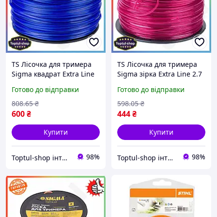
TS Лісочка для тримера
TS Лісочка для тримера
Sigma квадрат Extra Line
Sigma зірка Extra Line 2.7
3,0 мм 160 м для стрижки
мм 200 м нейлонова
Готово до відправки
Готово до відправки
трави нейлонова котушка
котушка для стрижки
SHT55_Q
трави та рослинності
808
.65
₴
598
.05
₴
SHT55_Q
600
₴
444
₴
Купити
Купити
98%
98%
Toptul-shop інтернет магазин
Toptul-shop інтернет магазин