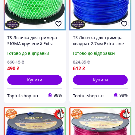
TS Лісочка для тримера
TS Лісочка для тримера
SIGMA кручений Extra
квадрат 2.7мм Extra Line
Line квадрат 3.0мм 160м
200м SIGMA для стрижки
Готово до відправки
Готово до відправки
для стрижки трави
трави нейлонова котушка
нейлонова котушка
для газонів SHT55_Q
660
.15
₴
824
.85
₴
SHT55_Q
490
₴
612
₴
Купити
Купити
98%
98%
Toptul-shop інтернет магазин
Toptul-shop інтернет магазин