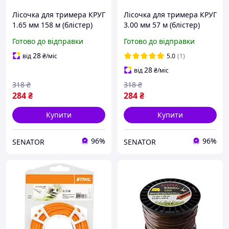
Лісочка для тримера КРУГ
Лісочка для тримера КРУГ
1.65 мм 158 м (блістер)
3.00 мм 57 м (блістер)
Mastertool
Mastertool
Готово до відправки
Готово до відправки
28
від
₴
/міс
5.0
(1)
28
від
₴
/міс
318
₴
318
₴
284
₴
284
₴
Купити
Купити
96%
96%
SENATOR
SENATOR