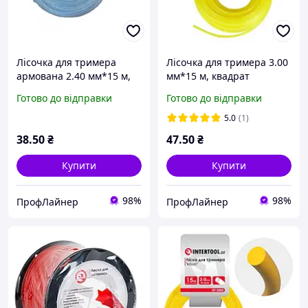
Лісочка для тримера
Лісочка для тримера 3.00
армована 2.40 мм*15 м,
мм*15 м, квадрат
"зірка" Kubis
Кентавр
Готово до відправки
Готово до відправки
5.0
(1)
38
.50
₴
47
.50
₴
Купити
Купити
98%
98%
ПрофЛайнер
ПрофЛайнер