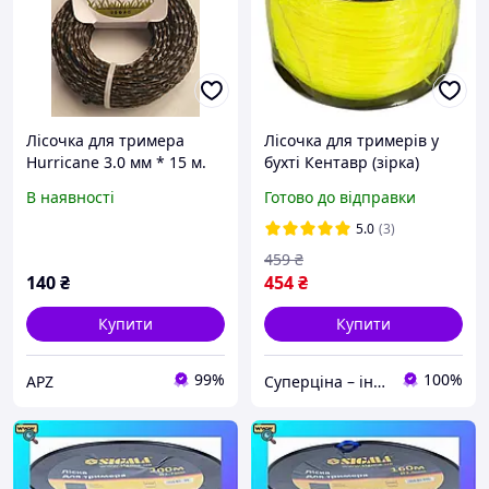
Лісочка для тримера
Лісочка для тримерів у
Hurricane 3.0 мм * 15 м.
бухті Кентавр (зірка)
2.7mm*3LB (276 м.) 67373
В наявності
Готово до відправки
5.0
(3)
459
₴
140
₴
454
₴
Купити
Купити
99%
100%
APZ
Суперціна – інтернет-магазин: supertsena.com.ua