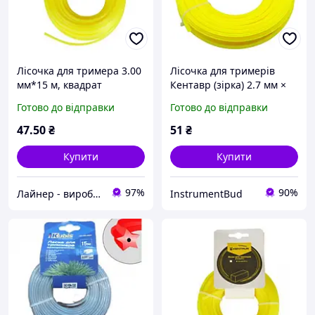
Лісочка для тримера 3.00
Лісочка для тримерів
мм*15 м, квадрат
Кентавр (зірка) 2.7 мм ×
Кентавр
15 м (67351), ліска для
Готово до відправки
Готово до відправки
тримера, ліска тримерна,
ліска
47
.50
₴
51
₴
Купити
Купити
97%
90%
Лайнер - виробничо-торгова компанія
InstrumentBud