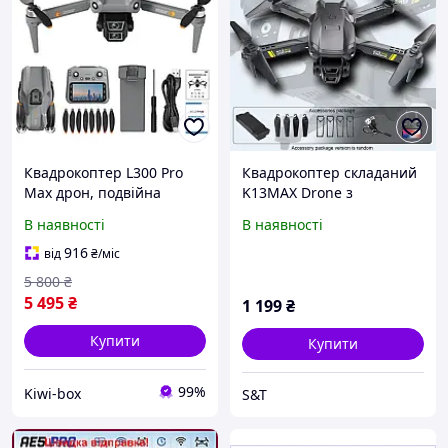
Квадрокоптер L300 Pro
Квадрокоптер складаний
Max дрон, подвійна
K13MAX Drone з
камера, БК мотори, GPS,
подвійною Wi-Fi камерою,
В наявності
В наявності
FPV, до 28 хв польоту, до
барометром, 3D-фліпами
500 м, пульт екран 5,9",
та захисним кейсом
916
від
₴
/міс
кейс, сірий
(Чорний)
5 800
₴
5 495
₴
1 199
₴
Купити
Купити
99%
Kiwi-box
S&T