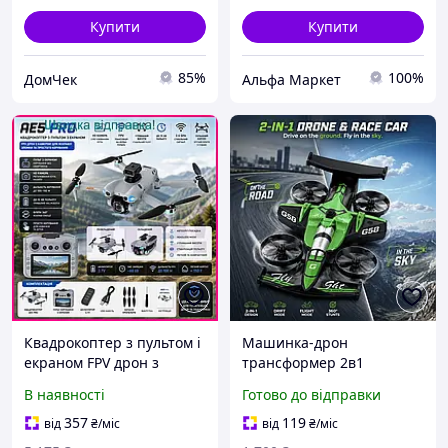
камерою, FPV
Купити
Купити
85%
100%
ДомЧек
Альфа Маркет
Квадрокоптер з пультом і
Машинка-дрон
екраном FPV дрон з
трансформер 2в1
камерою для навчання
гібридна радіокерована
В наявності
Готово до відправки
польотам і розваг з
іграшка літальна
функцією стабілізації
машинка
357
119
від
₴
/міс
від
₴
/міс