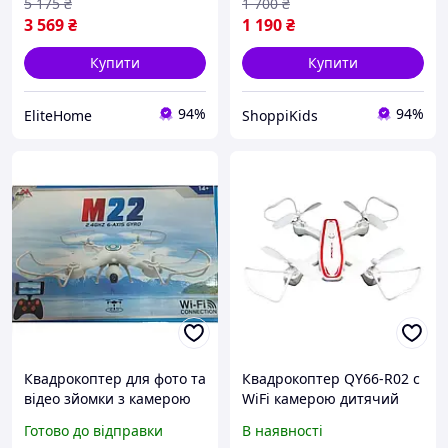
5 175
₴
1 700
₴
3 569
₴
1 190
₴
Купити
Купити
94%
94%
EliteHome
ShoppiKids
Квадрокоптер для фото та
Квадрокоптер QY66-R02 c
відео зйомки з камерою
WiFi камерою дитячий
та WiFi M22
складний коптер дрон з
Готово до відправки
В наявності
вай фай камерою