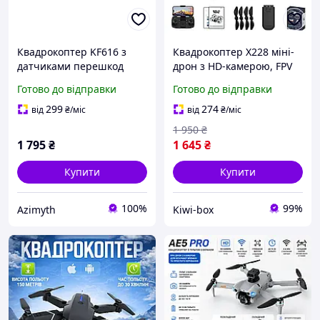
Квадрокоптер KF616 з
Квадрокоптер X228 міні-
датчиками перешкод
дрон з HD-камерою, FPV
Wi-Fi, оптичне
Готово до відправки
Готово до відправки
позиціювання, Headless,
до 10 хвилин, до 100 м,
299
274
від
₴
/міс
від
₴
/міс
чорний
1 950
₴
1 795
₴
1 645
₴
Купити
Купити
100%
99%
Azimyth
Kiwi-box