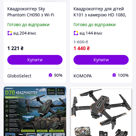
Квадрокоптер Sky
Квадрокоптер для дітей
Phantom CH090 з Wi-Fi
K101 з камерою HD 1080,
камерою коптер дрон із
з утриманням висоти,
Готово до відправки
Готово до відправки
вай-камерою для
уникненням перешкод,
спостереження
Headless режимом, 3D
204
144
від
₴
/міс
від
₴
/міс
фліп, 2 акумулятори
1 600
₴
1 221
₴
1 440
₴
Купити
Купити
90%
100%
GloboSelect
KOMOPA