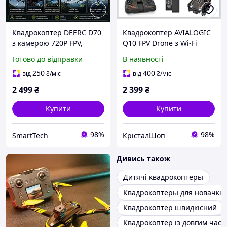
Квадрокоптер DEERC D70
Квадрокоптер AVIALOGIC
з камерою 720P FPV,
Q10 FPV Drone з Wi-Fi
складний, 2 акумулятори,
камерою | Складаний |
Готово до відправки
В наявності
жести, фліпи 360°
3D фліпи
250
400
від
₴
/міс
від
₴
/міс
2 499
₴
2 399
₴
Купити
Купити
98%
98%
SmartTech
КрісталШоп
Дивись також
Дитячі квадрокоптеры
Квадрокоптеры для новачків
Квадрокоптер швидкісний
Квадрокоптер із довгим часо