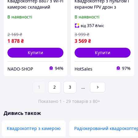
Квадрокоптер 8807 з Wi-Fi
Квадрокоптер з пультом і
камерою складаний
екраном FPV дрон з
корпус радіокерована
камерою для навчання
В наявності
В наявності
іграшка дрон
польотам і розваг з
функцією стабілізації
357
від
₴
/міс
2 169
₴
3 999
₴
1 878
₴
3 569
₴
Купити
Купити
94%
97%
NADO-SHOP
HotSales
1
2
3
...
Показано 1 - 29 товарів з 80+
Дивись також
Квадрокоптер з камерою
Радіокерований квадрокопте