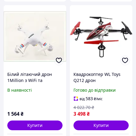
Білий літаючий дрон
Квадрокоптер WL Toys
1Million з WiFi та
Q212 дрон
гіроскопом 150P5K1C2
радіокерований з
В наявності
Готово до відправки
барометром стабільний
політ дитячий
583
від
₴
/міс
навчальний
4 022
.70
₴
1 564
₴
3 498
₴
Купити
Купити