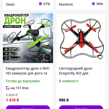
97%
98%
Dealz
Masterki
Квадрокоптер дрон з WiFi
Світлодіодний дрон
HD камерою для фото та
Dragonfly 403 для
відео HC676 стабільний
польотів у темряві
Готово до відправки
В наявності
політ LED підсвічування
552C89B60
360° фліпи FPV для
141
від
₴
/міс
навчання Opt
2 820
₴
1 410
₴
986
₴