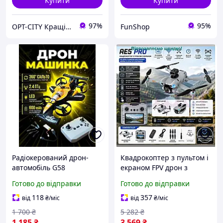
Купити
Купити
97%
95%
OPT-CITY Кращі ціни в інтернеті
FunShop
Радіокерований дрон-
Квадрокоптер з пультом і
автомобіль G58
екраном FPV дрон з
2в1.Машинка-
камерою для навчання
Готово до відправки
Готово до відправки
квадрокоптер для дрифту
польотам і розваг з
35 км/год Іграшковий
функцією стабілізації
118
357
від
₴
/міс
від
₴
/міс
дрон Формула 1.
1 700
₴
5 282
₴
1 185
₴
3 569
₴