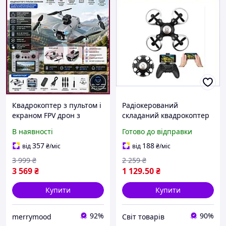
Квадрокоптер з пультом і
Радіокерований
екраном FPV дрон з
складаний квадрокоптер
камерою для навчання
з Wi-Fi камерою для дітей
В наявності
Готово до відправки
польотам і розваг з
і дорослих з функцією FPV
функцією стабілізації
і автопілотом
357
188
від
₴
/міс
від
₴
/міс
3 999
₴
2 259
₴
3 569
₴
1 129
.50
₴
Купити
Купити
92%
90%
merrymood
Cвіт товарів