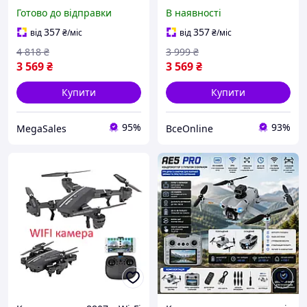
камерою для навчання
камерою для навчання
Готово до відправки
В наявності
польотам і розваг з
польотам і розваг з
функцією стабілізації
функцією стабілізації
357
357
від
₴
/міс
від
₴
/міс
4 818
₴
3 999
₴
3 569
₴
3 569
₴
Купити
Купити
95%
93%
MegaSales
ВсеOnline