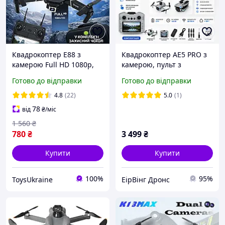
Квадрокоптер E88 з
Квадрокоптер AE5 PRO з
камерою Full HD 1080p,
камерою, пульт з
дрон з Wi-Fi FPV,
екраном, FPV, складаний
Готово до відправки
Готово до відправки
складаний безпілотник з
дрон для початківців,
онлайн-передачею відео
дитячий квадрокоптер
4.8
(22)
5.0
(1)
78
від
₴
/міс
1 560
₴
780
₴
3 499
₴
Купити
Купити
100%
95%
ToysUkraine
ЕірВінг Дронс