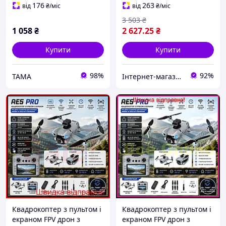
176
263
від
₴
/міс
від
₴
/міс
3 503
₴
1 058
₴
2 627
.25
₴
Купити
Купити
98%
92%
TAMA
Інтернет-магазин SmartWhale
Квадрокоптер з пультом і
Квадрокоптер з пультом і
екраном FPV дрон з
екраном FPV дрон з