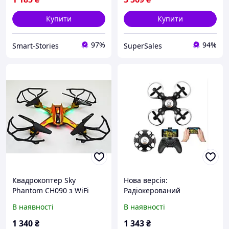
Купити
Купити
97%
94%
Smart-Stories
SuperSales
Квадрокоптер Sky
Нова версія:
Phantom CH090 з WiFi
Радіокерований
камерою коптер дрон з
складаний Digital
В наявності
В наявності
вай фай камерою для
квадрокоптер Sirius Alpha
спостереження
415 Classic з WI-FI
1 340
₴
1 343
₴