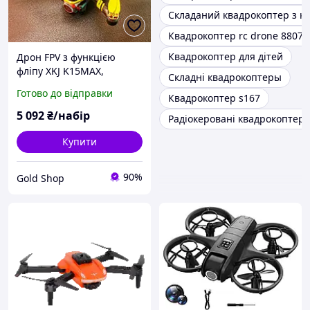
Складаний квадрокоптер з к
Квадрокоптер rc drone 8807
Квадрокоптер для дітей
Дрон FPV з функцією
фліпу XKJ K15MAX,
Складні квадрокоптеры
Радіокерований
Готово до відправки
Квадрокоптер s167
квадрокоптер з екраном,
Дрон із захистом від
5 092
₴/набір
Радіокеровані квадрокоптер
зіткнень, Квадрокоптер
Купити
90%
Gold Shop