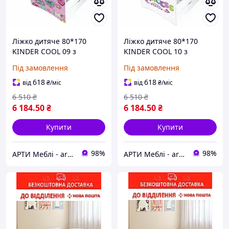
Ліжко дитяче 80*170
Ліжко дитяче 80*170
KINDER COOL 09 з
KINDER COOL 10 з
ящиком та бортиком
ящиком та бортиком
Під замовлення
Під замовлення
618
618
від
₴
/міс
від
₴
/міс
6 510
₴
6 510
₴
6 184
.50
₴
6 184
.50
₴
Купити
Купити
98%
98%
АРТИ Меблі - artimebel.com.ua
АРТИ Меблі - artimebel.com.ua