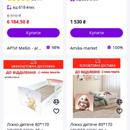
618
від
₴
/міс
6 510
₴
6 184
.50
₴
1 530
₴
Купити
Купити
98%
100%
АРТИ Меблі - artimebel.com.ua
Amika-market
Ліжко дитяче 80*170
Ліжко дитяче 80*170