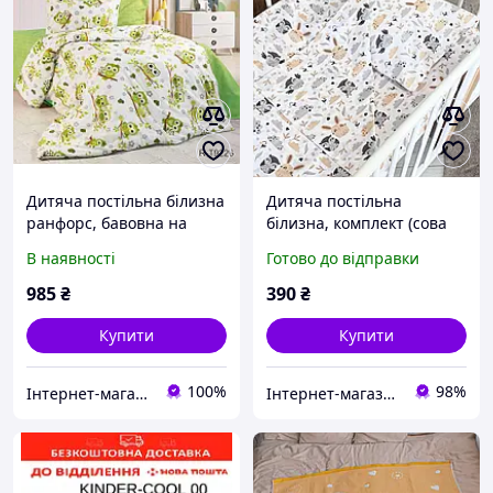
Дитяча постільна білизна
Дитяча постільна
ранфорс, бавовна на
білизна, комплект (сова
блискавці ТМ TAG R-T9227
бежева)
В наявності
Готово до відправки
(Сови зелений)
985
₴
390
₴
Купити
Купити
100%
98%
Інтернет-магазин "ДОЛЯ Текстиль"
Інтернет-магазин дитячих товарів та іграшок Kids_play_shop