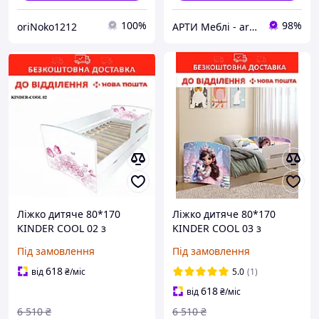
100%
98%
oriNoko1212
АРТИ Меблі - artimebel.com.ua
Ліжко дитяче 80*170
Ліжко дитяче 80*170
KINDER COOL 02 з
KINDER COOL 03 з
ящиком та бортиком
ящиком та бортиком
Під замовлення
Під замовлення
618
від
₴
/міс
5.0
(1)
618
від
₴
/міс
6 510
₴
6 510
₴