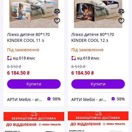
Ліжко дитяче 80*170
Ліжко дитяче 80*170
KINDER COOL 11 з
KINDER COOL 12 з
ящиком та бортиком
ящиком та бортиком
Під замовлення
Під замовлення
618
618
від
₴
/міс
від
₴
/міс
6 510
₴
6 510
₴
6 184
.50
₴
6 184
.50
₴
Купити
Купити
98%
98%
АРТИ Меблі - artimebel.com.ua
АРТИ Меблі - artimebel.com.ua