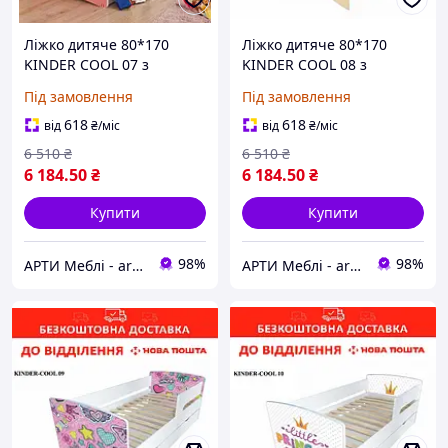
Ліжко дитяче 80*170
Ліжко дитяче 80*170
KINDER COOL 07 з
KINDER COOL 08 з
ящиком та бортиком
ящиком та бортиком
Під замовлення
Під замовлення
618
618
від
₴
/міс
від
₴
/міс
6 510
₴
6 510
₴
6 184
.50
₴
6 184
.50
₴
Купити
Купити
98%
98%
АРТИ Меблі - artimebel.com.ua
АРТИ Меблі - artimebel.com.ua