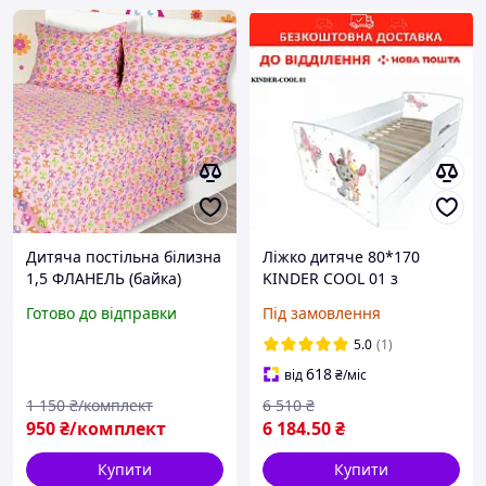
Дитяча постільна білизна
Ліжко дитяче 80*170
1,5 ФЛАНЕЛЬ (байка)
KINDER COOL 01 з
СОВИ НА РОЗОВОМ ТМ
ящиком та бортиком
Готово до відправки
Під замовлення
Ярослав
5.0
(1)
618
від
₴
/міс
1 150
₴/комплект
6 510
₴
950
₴/комплект
6 184
.50
₴
Купити
Купити