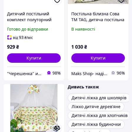
Дитячий постільний
Постільна білизна Сова
комплект полуторний
ТМ TAG, дитяча постільна
Сови 150х220 бежевий із
білизна сови на зеленому
Готово до відправки
В наявності
Бязі Gold бавовняний
R-T9226
натуральний,
93
від
₴
/міс
Черешенька
929
₴
1 030
₴
Купити
Купити
98%
96%
"Черешенка" интернет-магазин оптово-розничной торговли
Maks Shop- надійний та перспективний інтернет магазин сумок та аксесуарів
Дивись також
Дитячі ліжка для школярів
Ліжко дитяче дерев'яне
Дитячі ліжка для хлопчиків
Дитячі ліжка будиночки