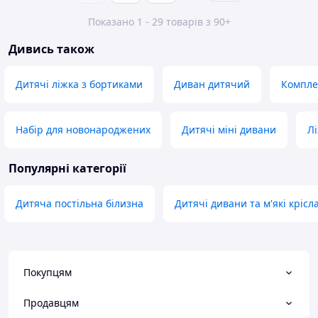
Показано 1 - 29 товарів з 90+
Дивись також
Дитячі ліжка з бортиками
Диван дитячий
Компле
Набір для новонароджених
Дитячі міні дивани
Лі
Популярні категорії
Дитяча постільна білизна
Дитячі дивани та м'які крісл
Покупцям
Продавцям