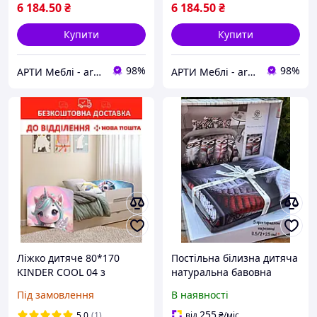
6 184
.50
₴
6 184
.50
₴
Купити
Купити
98%
98%
АРТИ Меблі - artimebel.com.ua
АРТИ Меблі - artimebel.com.ua
Ліжко дитяче 80*170
Постільна білизна дитяча
KINDER COOL 04 з
натуральна бавовна
ящиком та бортиком
Сатин 150х220
Під замовлення
В наявності
простирадло на резинці -
Сови
255
5.0
(1)
від
₴
/міс