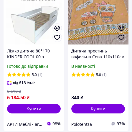
Ліжко дитяче 80*170
Дитяча простинь
KINDER COOL 00 з
вафельна Сова 110x110см
ящиком та бортиком
(9706)
Готово до відправки
В наявності
5.0
(1)
5.0
(1)
618
від
₴
/міс
6 510
₴
6 184
.50
₴
340
₴
Купити
Купити
98%
97%
АРТИ Меблі - artimebel.com.ua
Polotentsa