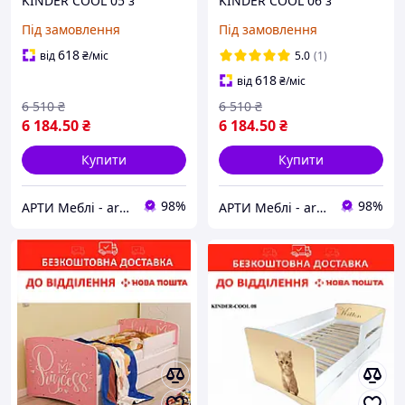
KINDER COOL 05 з
KINDER COOL 06 з
ящиком та бортиком
ящиком та бортиком
Під замовлення
Під замовлення
618
від
₴
/міс
5.0
(1)
618
від
₴
/міс
6 510
₴
6 510
₴
6 184
.50
₴
6 184
.50
₴
Купити
Купити
98%
98%
АРТИ Меблі - artimebel.com.ua
АРТИ Меблі - artimebel.com.ua