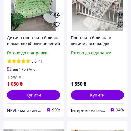
Дитяча постільна білизна
Постільна білизна в
в ліжечко «Сови» зелений
дитяче ліжечко для
новонароджених на 3
Готово до відправки
Готово до відправки
сторони, комплект з
подушками, піке +
5.0
(1)
бавовна, «Сови», пудра
175
від
₴
/міс
1 250
₴
1 050
₴
1 550
₴
Купити
Купити
99%
94%
NEVI - магазин дитячих товарів
Інтернет-магазин "Gladyss"