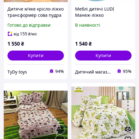
Дитяче м'яке крісло-ліжко
Меблі дитячі LUDI
трансформер сова пудра
Манеж-ліжко
120 см М207/3
розвивальний "Сова",
Готово до відправки
В наявності
2824
155
від
₴
/міс
1 550
₴
1 540
₴
Купити
Купити
94%
95%
TyDy toys
Дитячий магазин "Плюшевий Зайка"