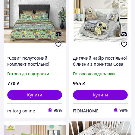
"Сови" полуторний
Дитячий набір постільної
комплект постільної
білизни з принтом Сова
білизни 150/220 з
на сірому
Готово до відправки
Готово до відправки
дитячим малюнком,
тканина сатин 100%
770
₴
955
₴
бавовна
Купити
Купити
98%
98%
m-torg online
FIONAHOME