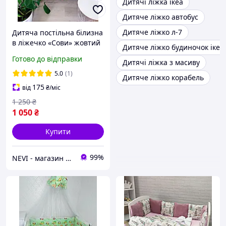
Дитячі ліжка ікеа
Дитяче ліжко автобус
Дитяче ліжко л-7
Дитяча постільна білизна
в ліжечко «Сови» жовтий
Дитяче ліжко будиночок ікеа
Готово до відправки
Дитячі ліжка з масиву
5.0
(1)
Дитяче ліжко корабель
175
від
₴
/міс
1 250
₴
1 050
₴
Купити
99%
NEVI - магазин дитячих товарів