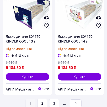
Ліжко дитяче 80*170
Ліжко дитяче 80*170
KINDER COOL 13 з
KINDER COOL 14 з
ящиком та бортиком
ящиком та бортиком
Під замовлення
Під замовлення
618
618
від
₴
/міс
від
₴
/міс
6 510
₴
6 510
₴
6 184
.50
₴
6 184
.50
₴
Купити
Купити
98%
98%
АРТИ Меблі - artimebel.com.ua
АРТИ Меблі - artimebel.com.ua
1
2
3
...