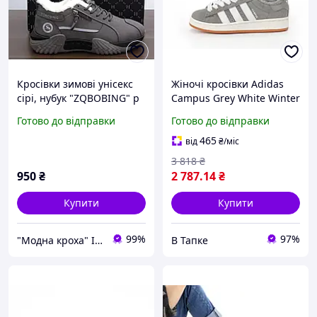
Кросівки зимові унісекс
Жіночі кросівки Adidas
сірі, нубук "ZQBOBING" р
Campus Grey White Winter
37(24 см)
Fur (сірі) повсякденні
Готово до відправки
Готово до відправки
зимові кросівки 14481
Адідас
465
від
₴
/міс
3 818
₴
950
₴
2 787
.14
₴
Купити
Купити
99%
97%
"Модна кроха" Iнтернет-магазин дитячого одягу та взуття в роздріб
В Тапке