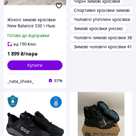
Чорні зимові кросівки
Спортивні кросівки зимові
Чоловічі утеплені кросівки
Жіночі зимові кросівки
New Balance 530 \ Нью
Зимові кросівки унісекс
Беланс 530 \ ХУТРО (- 21) \
Готово до відправки
Чоловічі зимові кросівки 38
36
190
від
₴
/міс
Зимові чоловічі кросівки 41
1 899
₴/пара
Купити
97%
_nata_shoes_