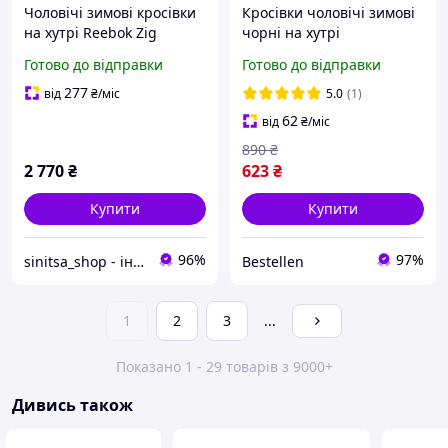
Чоловічі зимові кросівки
Кросівки чоловічі зимові
на хутрі Reebok Zig
чорні на хутрі
Kinetica gore-tex Gray Red
Готово до відправки
Готово до відправки
водонепроникні
277
від
₴
/міс
5.0
(1)
62
від
₴
/міс
890
₴
2 770
₴
623
₴
Купити
Купити
96%
97%
sinitsa_shop - інтернет-магазин взуття
Bestellen
1
2
3
...
Показано 1 - 29 товарів з 9000+
Дивись також