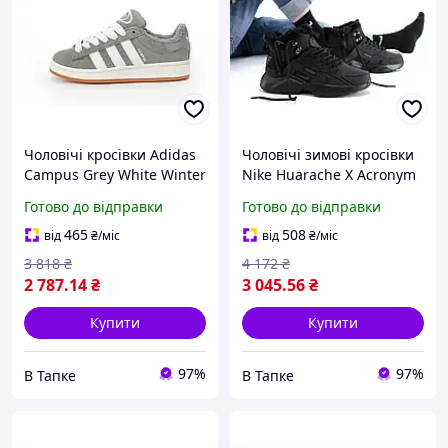
Чоловічі кросівки Adidas
Чоловічі зимові кросівки
Campus Grey White Winter
Nike Huarache X Acronym
Fur (сірі) повсякденні
Mid Fur Black (чорні
Готово до відправки
Готово до відправки
зимові кросівки 14481
монохром) класні високі
Адідас
Y11659
465
508
від
₴
/міс
від
₴
/міс
3 818
₴
4 172
₴
2 787
.14
₴
3 045
.56
₴
Купити
Купити
97%
97%
В Тапке
В Тапке