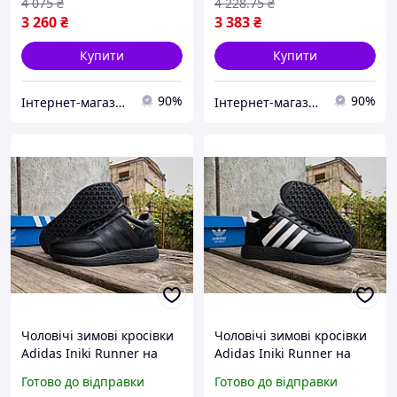
4 075
₴
4 228
.75
₴
3 260
₴
3 383
₴
Купити
Купити
90%
90%
Інтернет-магазин Look 100 Clothes
Інтернет-магазин Look 100 Clothes
Чоловічі зимові кросівки
Чоловічі зимові кросівки
Adidas Iniki Runner на
Adidas Iniki Runner на
хутрі утеплені
хутрі утеплені
Готово до відправки
Готово до відправки