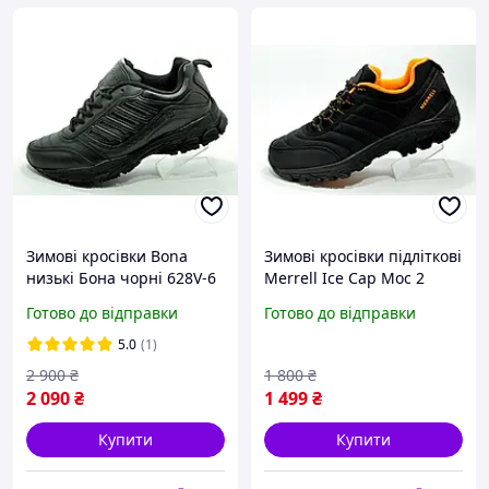
Зимові кросівки Bona
Зимові кросівки підліткові
низькі Бона чорні 628V-6
Merrell Ice Cap Moc 2
Мерелл Термо 36р.
Готово до відправки
Готово до відправки
5.0
(1)
2 900
₴
1 800
₴
2 090
₴
1 499
₴
Купити
Купити