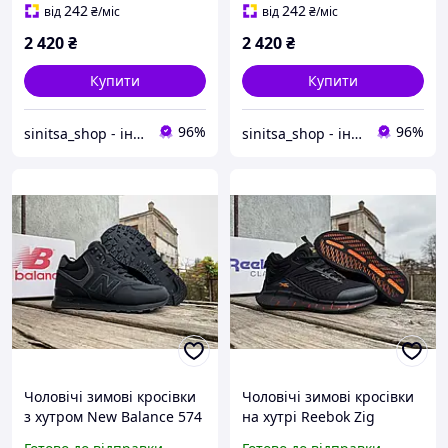
242
242
від
₴
/міс
від
₴
/міс
2 420
₴
2 420
₴
Купити
Купити
96%
96%
sinitsa_shop - інтернет-магазин взуття
sinitsa_shop - інтернет-магазин взуття
Чоловічі зимові кросівки
Чоловічі зимові кросівки
з хутром New Balance 574
на хутрі Reebok Zig
Full Black чорні
Kinetica gore-tex Black