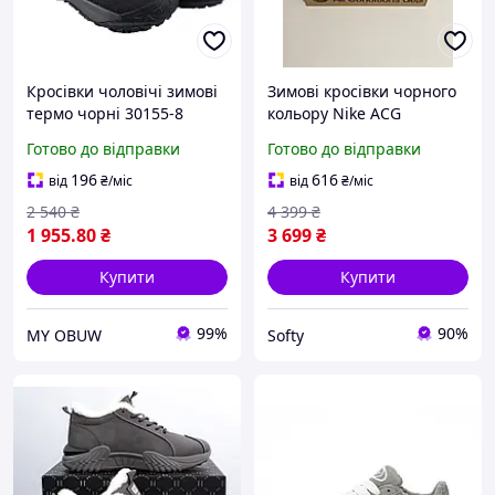
Кросівки чоловічі зимові
Зимові кросівки чорного
термо чорні 30155-8
кольору Nike ACG
Gaiadome
Готово до відправки
Готово до відправки
196
616
від
₴
/міс
від
₴
/міс
2 540
₴
4 399
₴
1 955
.80
₴
3 699
₴
Купити
Купити
99%
90%
MY OBUW
Softy