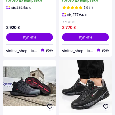
Готово до відправки
Готово до відправки
водонепроникні
Orange водонепроникні
292
від
₴
/міс
5.0
(1)
277
від
₴
/міс
3 520
₴
2 920
₴
2 770
₴
Купити
Купити
96%
96%
sinitsa_shop - інтернет-магазин взуття
sinitsa_shop - інтернет-магазин взуття