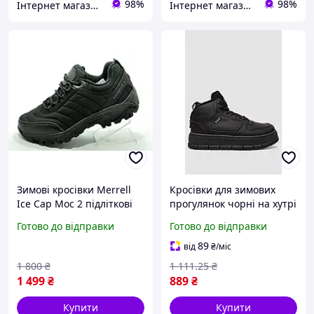
98%
98%
Інтернет магазин спортивного взуття Shoes-Factory
Інтернет магазин спортивного взуття Shoes-Factory
Зимові кросівки Merrell
Кросівки для зимових
Ice Cap Moc 2 підліткові
прогулянок чорні на хутрі
36р.
модель 248RMB09 для
Готово до відправки
Готово до відправки
жінок комфорт і стиль
89
від
₴
/міс
1 800
₴
1 111
.25
₴
1 499
₴
889
₴
Купити
Купити