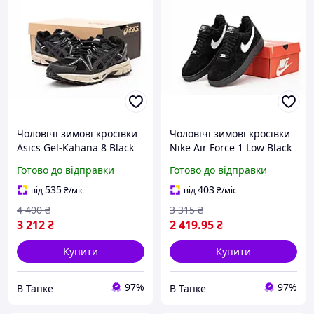
Чоловічі зимові кросівки
Чоловічі зимові кросівки
Asics Gel-Kahana 8 Black
Nike Air Force 1 Low Black
Beige Winter Fur (чорні)
White Winter Fur (чорно-
Готово до відправки
Готово до відправки
теплі зручні на хутрі
білі) замша на хутрі
Y14820
Y13003
535
403
від
₴
/міс
від
₴
/міс
4 400
₴
3 315
₴
3 212
₴
2 419
.95
₴
Купити
Купити
97%
97%
В Тапке
В Тапке