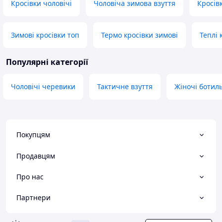
Кросівки чоловічі
Чоловіча зимова взуття
Кросів
Зимові кросівки топ
Термо кросівки зимові
Теплі 
Популярні категорії
Чоловічі черевики
Тактичне взуття
Жіночі ботил
Покупцям
Продавцям
Про нас
Партнери