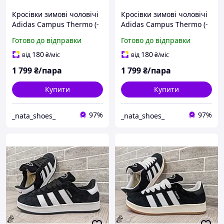
Кросівки зимові чоловічі
Кросівки зимові чоловічі
Adidas Campus Thermo (-
Adidas Campus Thermo (-
21) \ Адідас Кампус
21) \ Адідас Кампус
Готово до відправки
Готово до відправки
ТЕРМО (-21) ХУТРО \ 44
ТЕРМО (-21) ХУТРО \ 40
180
180
від
₴
/міс
від
₴
/міс
1 799
₴/пара
1 799
₴/пара
Купити
Купити
97%
97%
_nata_shoes_
_nata_shoes_