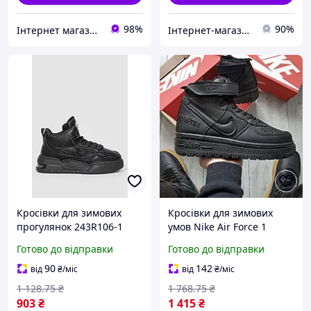
98%
90%
Інтернет магазин спортивного взуття Shoes-Factory
Інтернет-магазин Look 100 Clothes
Кросівки для зимових
Кросівки для зимових
прогулянок 243R106-1
умов Nike Air Force 1
чорні з хутром жіночі
Gore-Tex Хутро шкіра 40
Готово до відправки
Готово до відправки
стильні та комфортні
розмір виробництво
В'єтнам
90
142
від
₴
/міс
від
₴
/міс
1 128
.75
₴
1 768
.75
₴
903
₴
1 415
₴