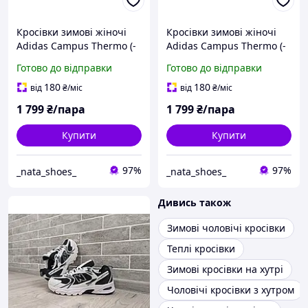
Кросівки зимові жіночі
Кросівки зимові жіночі
Adidas Campus Thermo (-
Adidas Campus Thermo (-
21) \ Адідас Кампус
21) \ Адідас Кампус
Готово до відправки
Готово до відправки
ТЕРМО (-21) ХУТРО \ 38
ТЕРМО (-21) ХУТРО \ 38
180
180
від
₴
/міс
від
₴
/міс
1 799
₴/пара
1 799
₴/пара
Купити
Купити
97%
97%
_nata_shoes_
_nata_shoes_
Дивись також
Зимові чоловічі кросівки
Теплі кросівки
Зимові кросівки на хутрі
Чоловічі кросівки з хутром