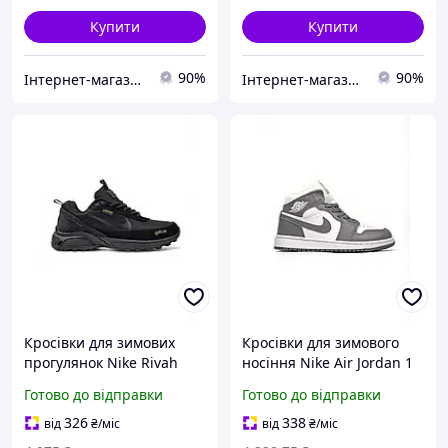
Купити
Купити
90%
90%
Інтернет-магазин Look 100 Clothes
Інтернет-магазин Look 100 Clothes
Кросівки для зимових
Кросівки для зимового
прогулянок Nike Rivah
носіння Nike Air Jordan 1
Gore-Tex чорні із замші
High Premium Fur сірі з
Готово до відправки
Готово до відправки
водовідштовхувальний
білим зі шкіри та хутра
матеріал 41 розмір
326
338
від
₴
/міс
від
₴
/міс