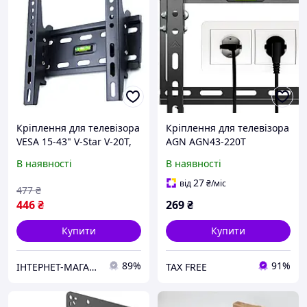
Кріплення для телевізора
Кріплення для телевізора
VESA 15-43" V-Star V-20T,
AGN AGN43-220T
Настінне
В наявності
В наявності
27
від
₴
/міс
477
₴
446
₴
269
₴
Купити
Купити
89%
91%
ІНТЕРНЕТ-МАГАЗИН "Доставлено "
TAX FREE