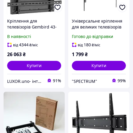
Кріплення для
Універсальне кріплення
телевізорів Gembird 43-
для великих телевізорів
90" WM-90F-02 Black
43"-100" Brateck KL38-69T
В наявності
Готово до відправки
Кронштейн для
телевізора з
4344
180
від
₴
/міс
від
₴
/міс
вертикальним
26 063
₴
1 799
₴
регулюванням
Купити
Купити
91%
99%
LUXOR.uno- інтернет магазин
"SPECTRUM"