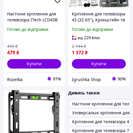
Настінне кріплення для
Кріплення для телевізора
телевізора ITech LCD43B
43 (32-65"), Кронштейн тв
13" - 43"
настінний, Кріплення для
Готово до відправки
Готово до відправки
тв, Кріплення для тв на
стіну, RYH
229
від
₴
/міс
499
₴
2 744
₴
479
₴
1 372
₴
Купити
Купити
97%
90%
Rozetka
Igrushka Shop
Дивись також
Настінне кріплення для теле
Універсальні кріплення для 
Кріплення для телевізора 45
Кріплення для телевізора 75