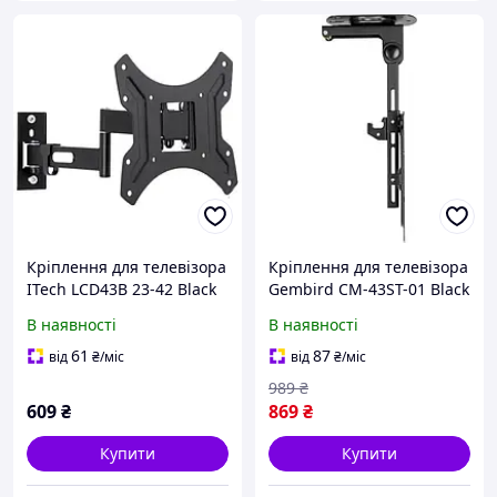
Кріплення для телевізора
Кріплення для телевізора
ITech LCD43B 23-42 Black
Gembird CM-43ST-01 Black
В наявності
В наявності
61
87
від
₴
/міс
від
₴
/міс
989
₴
609
₴
869
₴
Купити
Купити