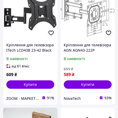
Кріплення для телевізора
Кріплення для телевізора
ITech LCD43B 23-42 Black
AGN AGN43-222P
В наявності
В наявності
61
від
₴
/міс
659
₴
609
₴
589
₴
Купити
Купити
91%
93%
ZOOM - МАРКЕТ ЦИФРОВОЇ ТЕХНІКИ
NovaTech