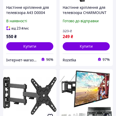
Настінне кріплення для
Настінне кріплення для
телевізора A43 D0004
телевізора CHARMOUNT
фіксоване 32 65", VESA
23" - 43" (LED-T40)
В наявності
Готово до відправки
400×400, до 50 кг
23
від
₴
/міс
329
₴
550
₴
249
₴
Купити
Купити
96%
97%
Інтернет-магазин "Sibelis_store" /ФОП Продиус Володимир Васильович
Rozetka