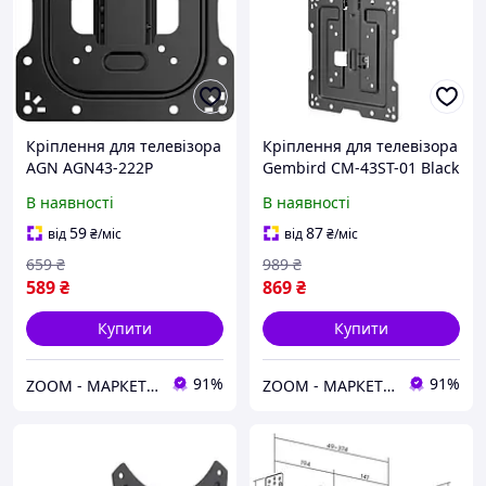
Кріплення для телевізора
Кріплення для телевізора
AGN AGN43-222P
Gembird CM-43ST-01 Black
В наявності
В наявності
59
87
від
₴
/міс
від
₴
/міс
659
₴
989
₴
589
₴
869
₴
Купити
Купити
91%
91%
ZOOM - МАРКЕТ ЦИФРОВОЇ ТЕХНІКИ
ZOOM - МАРКЕТ ЦИФРОВОЇ ТЕХНІКИ