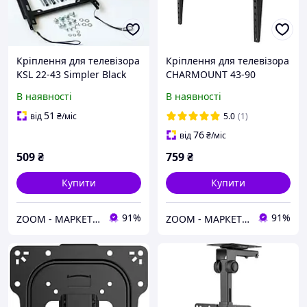
Кріплення для телевізора
Кріплення для телевізора
KSL 22-43 Simpler Black
CHARMOUNT 43-90
TV0804F Black
В наявності
В наявності
51
від
₴
/міс
5.0
(1)
76
від
₴
/міс
509
₴
759
₴
Купити
Купити
91%
91%
ZOOM - МАРКЕТ ЦИФРОВОЇ ТЕХНІКИ
ZOOM - МАРКЕТ ЦИФРОВОЇ ТЕХНІКИ