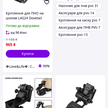
Наочник для пнв pvs 31
Аксесуари для pvs-14
Кріплення для ПНО на
шолом L4G24 Dovetail
Кріплення на каску pvs 7
"ластівчин хвіст" для
Готово до відправки
Аксесуари для ПНВ PVS-7
NV8000, NV8160, PVS-
15/18/21/31 Love&Life -
96
від
₴
/міс
Кріплення pvs-15
online-multimarket-
1 158
₴
965
₴
Купити
99%
🍓Love&Life🍓: Світ Здоров'я 💋