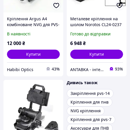
Кріплення Argus A4
Металеве кріплення на
комбіноване NVG для PVS-
шолом Norotos CL24-0237
14/PVS31
для приладу нічного
В наявності
Готово до відправки
бачення PVS-
7/14/15/18/21/31 з
12 000
₴
6 948
₴
інтерфейсами Horn та
Dovetail
Купити
Купити
43%
93%
Habibi Optics
ANTABKA - інтернет магазин
Дивись також
Закріплення pvs-14
Кріплення для пнв
NVG кріплення
Кріплення для pvs-7
Аксесуари для ПНВ