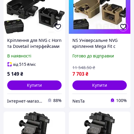
Кріплення для NVG c Horn
NS Універсальне NVG
та Dovetail інтерфейсами
кріплення Mega Fit c
для PVS-7/14/15/18/21/31
HORN та DOVETAIL
В наявності
Готово до відправки
Norotos CL24-0237
інтерфейсами для ПНБ
(Чорний)
PVS-7/14/15/18/21/31 No
515
від
₴
/міс
11 548
.50
₴
Nes22/Q
5 149
₴
7 703
₴
Купити
Купити
88%
100%
Інтернет-магазин "САДКО"
NesTa