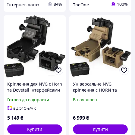
84%
100%
Інтернет-магазин MEGA TOOLS
TheOne
Кріплення для NVG c Horn
Універсальне NVG
та Dovetail інтерфейсами
кріплення c HORN та
для PVS-7/14/15/18/21/31
DOVETAIL інтерфейсами
Готово до відправки
В наявності
Norotos CL24-0237
для ПНБ PVS-
(Чорний) "TheOne"
7/14/15/18/21/31 Norotos
515
від
₴
/міс
CL24-0237, коричневий
5 149
₴
6 999
₴
Купити
Купити