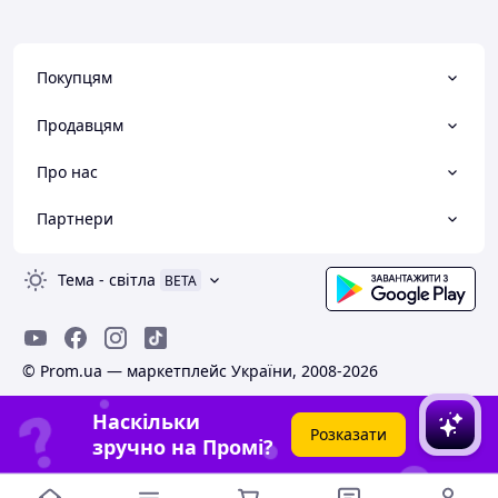
Покупцям
Продавцям
Про нас
Партнери
Тема
-
світла
BETA
© Prom.ua — маркетплейс України, 2008-2026
Наскільки
Розказати
зручно на Промі?