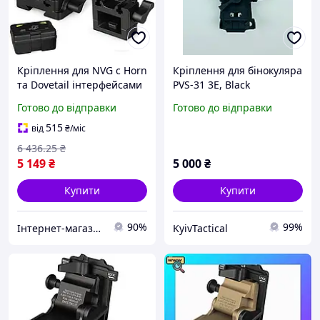
Кріплення для NVG c Horn
Кріплення для бінокуляра
та Dovetail інтерфейсами
PVS-31 3E, Black
для PVS-7/14/15/18/21/31
Готово до відправки
Готово до відправки
Norotos CL24-0237
(Чорний)
515
від
₴
/міс
6 436
.25
₴
5 149
₴
5 000
₴
Купити
Купити
90%
99%
Інтернет-магазин Look 100 Clothes
KyivTactical