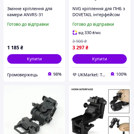
Змінне кріплення для
NVG кріплення для ПНБ з
камери ANVRS-31
DOVETAIL інтерфейсом
Replacement Bracket,
"Ластівчин хвіст" для
Готово до відправки
Готово до відправки
Чорний, Різне, PVS-31
NV8000, NV8160, PVS-
15/18/21/31 Wilcox L4G24,
330
від
₴
/міс
чорний -UKMarket-
3 900
₴
1 185
₴
3 297
₴
Купити
Купити
98%
100%
Громовержець
💜 UKMarket: Товари для дому та саду: тенти, штори, м'які вікна, меблі. Товари для спорту. Техніка