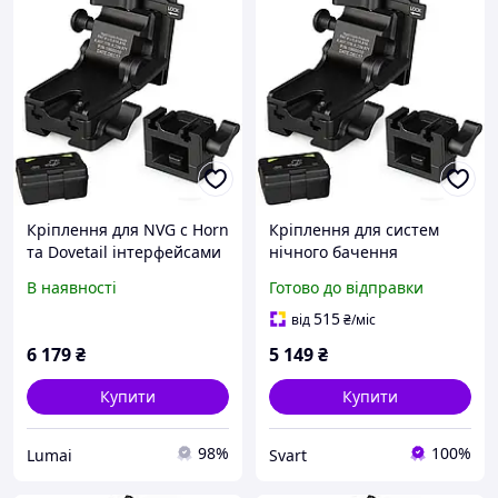
Кріплення для NVG c Horn
Кріплення для систем
та Dovetail інтерфейсами
нічного бачення
для PVS-7/14/15/18/21/31
Horn/Dovetail для PVS-
В наявності
Готово до відправки
Norotos CL24-0237
7/14/31 Norotos CL24-0237
(Чорний)
Чорне /Svart/ -stunning-
515
від
₴
/міс
products-for-life-
6 179
₴
5 149
₴
Купити
Купити
98%
100%
Lumai
Svart