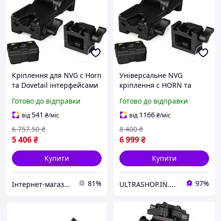
Кріплення для NVG c Horn
Універсальне NVG
та Dovetail інтерфейсами
кріплення c HORN та
для PVS-7/14/15/18/21/31
DOVETAIL інтерфейсами
Готово до відправки
Готово до відправки
Norotos CL24-0237
для ПНБ PVS-
(Чорний)
7/14/15/18/21/31 Norotos
541
1166
від
₴
/міс
від
₴
/міс
CL24-0237, чорний
6 757
.50
₴
8 400
₴
5 406
₴
6 999
₴
Купити
Купити
81%
97%
Інтернет-магазин Already Better
ULTRASHOP.IN.UA 🛒 Інтернет-магазин трендових гаджетів