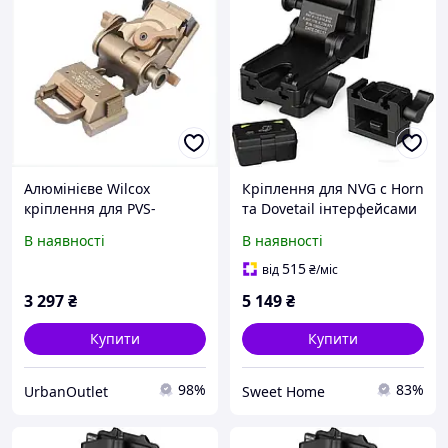
Алюмінієве Wilcox
Кріплення для NVG c Horn
кріплення для PVS-
та Dovetail інтерфейсами
15/18/31 KC81887M28
для PVS-7/14/15/18/21/31
В наявності
В наявності
Norotos CL24-0237
(Чорний)
515
від
₴
/міс
3 297
₴
5 149
₴
Купити
Купити
98%
83%
UrbanOutlet
Sweet Home