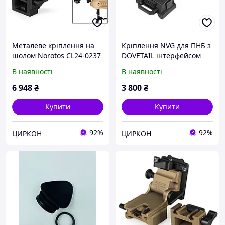
Металеве кріплення на
Кріплення NVG для ПНБ з
шолом Norotos CL24-0237
DOVETAIL інтерфейсом
для приладу нічного
"Ластівчин хвіст" для PVS-
В наявності
В наявності
бачення PVS-
15/18/21/31 Wilcox L4G
7/14/15/18/21/31 з
чорний
6 948
₴
3 800
₴
інтерфейсами Horn та
Dovetail
Купити
Купити
92%
92%
ЦИРКОН
ЦИРКОН