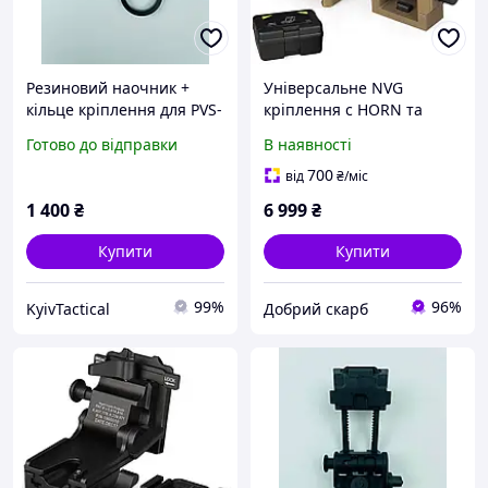
Резиновий наочник +
Універсальне NVG
кільце кріплення для PVS-
кріплення c HORN та
14, PVS-31, 30.4 мм
DOVETAIL інтерфейсами
Готово до відправки
В наявності
для ПНБ PVS-
7/14/15/18/21/31 Norotos
700
від
₴
/міс
CL24-0237, коричневий
1 400
₴
6 999
₴
Купити
Купити
99%
96%
KyivTactical
Добрий скарб