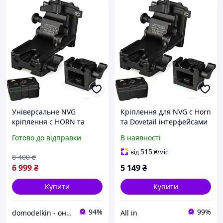
Універсальне NVG
Кріплення для NVG c Horn
кріплення c HORN та
та Dovetail інтерфейсами
DOVETAIL інтерфейсами
для PVS-7/14/15/18/21/31
Готово до відправки
В наявності
для ПНБ PVS-
Norotos CL24-0237
7/14/15/18/21/31 Norotos
(Чорний)
515
від
₴
/міс
8 400
₴
CL24-0237, чорний
6 999
₴
5 149
₴
Купити
Купити
94%
99%
domodelkin - онлайн маркет товарів для дому
All in