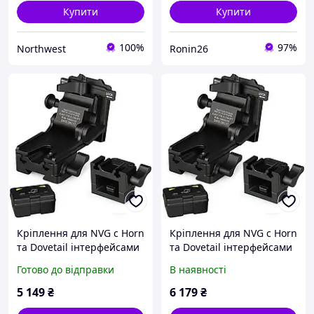
Купити
Купити
100%
97%
Northwest
Ronin26
Кріплення для NVG c Horn
Кріплення для NVG c Horn
та Dovetail інтерфейсами
та Dovetail інтерфейсами
для PVS-7/14/15/18/21/31
для PVS-7/14/15/18/21/31
Готово до відправки
В наявності
Norotos CL24-0237
Norotos CL24-0237
(Чорний)
(Чорний)
5 149
₴
6 179
₴