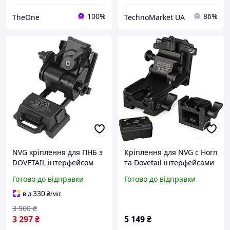
100%
86%
TheOne
TechnoMarket UA
NVG кріплення для ПНБ з
Кріплення для NVG c Horn
DOVETAIL інтерфейсом
та Dovetail інтерфейсами
"Ластівчин хвіст" для
для PVS-7/14/15/18/21/31
Готово до відправки
Готово до відправки
NV8000, NV8160, PVS-
Norotos CL24-0237
15/18/21/31 Wilcox L4G24,
(Чорний)
330
від
₴
/міс
чорний Northwest
3 900
₴
3 297
₴
5 149
₴