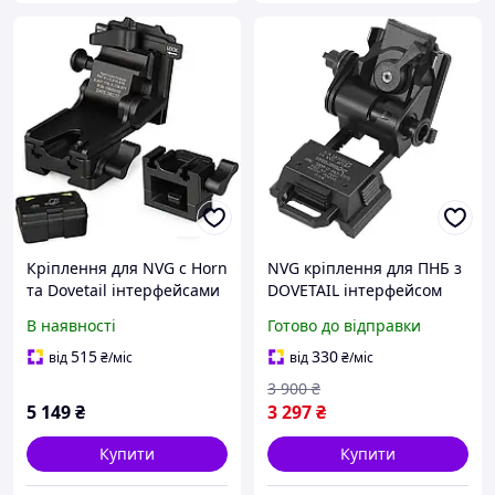
Кріплення для NVG c Horn
NVG кріплення для ПНБ з
та Dovetail інтерфейсами
DOVETAIL інтерфейсом
для PVS-7/14/15/18/21/31
"Ластівчин хвіст" для
В наявності
Готово до відправки
Norotos CL24-0237
NV8000, NV8160, PVS-
(Чорний)
15/18/21/31 Wilcox L4G24,
515
330
від
₴
/міс
від
₴
/міс
чорний "TheOne"
3 900
₴
5 149
₴
3 297
₴
Купити
Купити