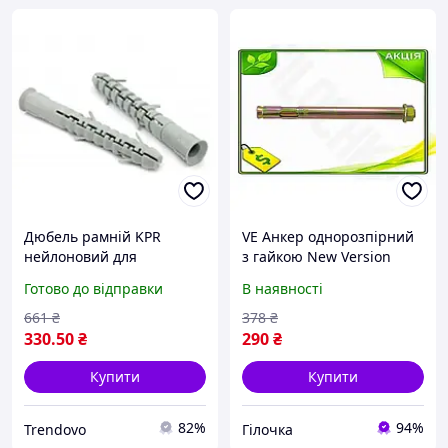
Дюбель рамній KPR
VE Анкер однорозпірний
нейлоновий для
з гайкою New Version
кріплення в стінах і
Apro 8 х 85 мм М6 для
Готово до відправки
В наявності
стелях 10 х 115 мм 50
бетону та будівельних
штук в упаковці
робіт кріпленн N6W_VER
661
₴
378
₴
330
.50
₴
290
₴
Купити
Купити
82%
94%
Trendovo
Гілочка