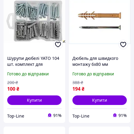
Шурупи дюбелі YATO 104
Дюбель для швидкого
шт. комплект для
монтажу 6х80 мм
кріплення та монтажу в
потайний для щільних
Готово до відправки
Готово до відправки
будівництві та ремонті
матеріалів 100 штук в
упаковці
200
₴
388
₴
100
₴
194
₴
Купити
Купити
91%
91%
Top-Line
Top-Line