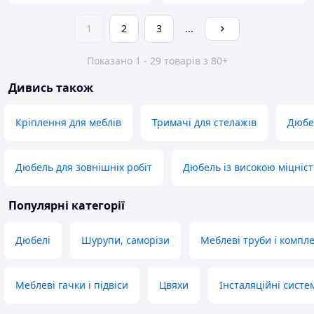
1
2
3
...
Показано 1 - 29 товарів з 80+
Дивись також
Кріплення для меблів
Тримачі для стелажів
Дюбе
Дюбель для зовнішніх робіт
Дюбель із високою міцніс
Популярні категорії
Дюбелі
Шурупи, саморізи
Меблеві труби і компл
Меблеві гачки і підвіси
Цвяхи
Інсталяційні систе