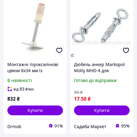
Монтажні піроксилінові
Дюбель анкер Markopol
цвяхи 8x34 мм із
Molly MHD-4 для
квадратною шайбою 20
кріплення з кільцем 50
В наявності
Готово до відправки
мм у пакованні 200 штук
мм для надійного
для кріплення матеріалів
монтажу в стінах
83
від
₴
/міс
35
₴
ударним
832
₴
17
.50
₴
Купити
Купити
91%
95%
Drmob
Садиба Маркет