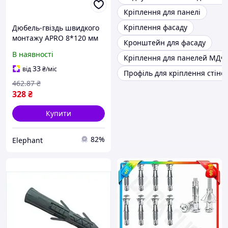
Кріплення для панелі
Кріплення фасаду
Дюбель-гвіздь швидкого
монтажу APRO 8*120 мм
Кронштейн для фасаду
50 штук кріплення для
В наявності
Кріплення для панелей МДФ
стін кріпильний елемент
для монтажу EPT
33
від
₴
/міс
Профіль для кріплення стіно
462
.87
₴
328
₴
Купити
82%
Elephant