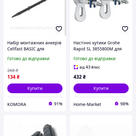
Набір монтажних анкерів
Настінні кутики Grohe
Cellfast BASIC для
Rapid SL 3855800M для
кріплення та фіксації в
інсталяцій, сталь,
Готово до відправки
Готово до відправки
стінах 10 штук
Німеччина (3855800M)
43
від
₴
/міс
268
₴
134
₴
432
₴
Купити
Купити
91%
98%
KOMORA
Home-Market