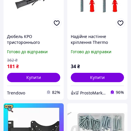
Дюбель КРО
Надійне настінне
тристороннього
кріплення Thermo
розпирання
Alliance Standart 100х10
Готово до відправки
Готово до відправки
поліпропіленовий для
мм для безпечного
монтажу в стіну 10 х 60
монтажу бойлера у
362
₴
мм 200 шт упаковка
ванній домі.
181
₴
34
₴
Купити
Купити
82%
96%
Trendovo
👍🛒 ProstoMarket 👍🛒 мережа інтернет магазинів