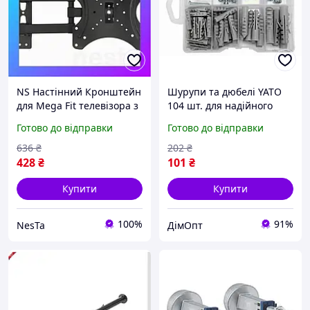
NS Настінний Кронштейн
Шурупи та дюбелі YATO
для Mega Fit телевізора з
104 шт. для надійного
діагоналлю 14-42" MHZ
кріплення та монтажу у
Готово до відправки
Готово до відправки
кріплення Nes22/Q
вашому домі
636
₴
202
₴
428
₴
101
₴
Купити
Купити
100%
91%
NesTa
ДімОпт