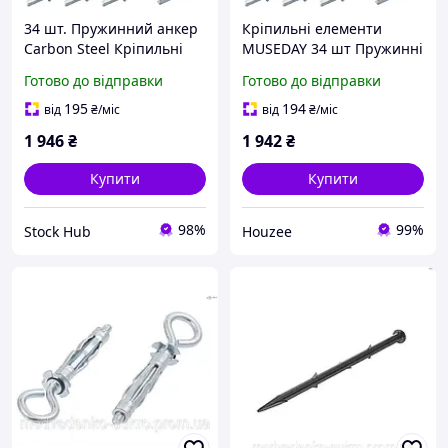
34 шт. Пружинний анкер
Кріпильні елементи
Carbon Steel Кріпильні
MUSEDAY 34 шт Пружинні
елементи для
анкери Анкерні болти для
Готово до відправки
Готово до відправки
гіпсокартону та
гіпсокартону та
порожнистих стін
пустотілих стін
195
194
від
₴
/міс
від
₴
/міс
1 946
₴
1 942
₴
Купити
Купити
98%
99%
Stock Hub
Houzee