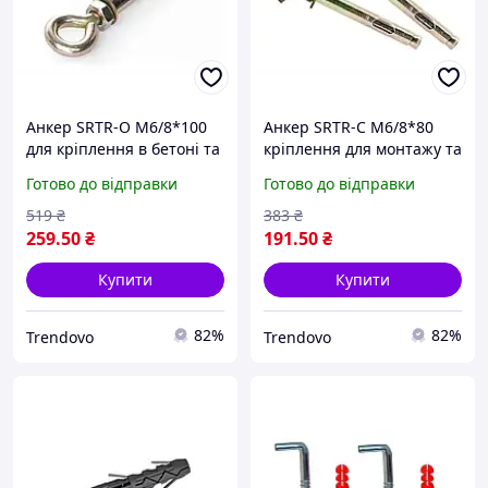
Анкер SRTR-O М6/8*100
Анкер SRTR-С М6/8*80
для кріплення в бетоні та
кріплення для монтажу та
цеглі надійне з'єднання
фіксації в бетоні та цеглі
Готово до відправки
Готово до відправки
для будівельних робіт
10 штук в пакованні
519
₴
383
₴
259
.50
₴
191
.50
₴
Купити
Купити
82%
82%
Trendovo
Trendovo