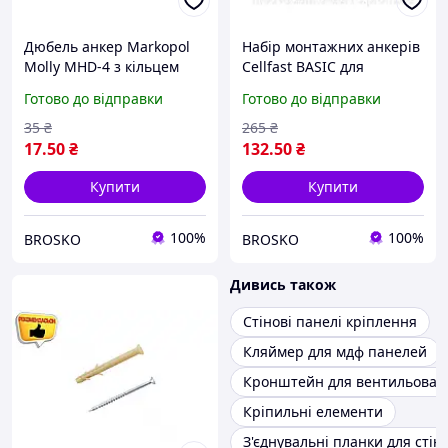
Дюбель анкер Markopol
Набір монтажних анкерів
Molly MHD-4 з кільцем
Cellfast BASIC для
для кріплення до стін і
кріплення та
Готово до відправки
Готово до відправки
стелі надійне з'єднання
встановлення 10 штук
надійні кріплення для
35
₴
265
₴
стін і стель
17
.50
₴
132
.50
₴
Купити
Купити
100%
100%
BROSKO
BROSKO
Дивись також
Стінові панелі кріплення
Кляймер для мдф панелей
Кронштейн для вентильован
Кріпильні елементи
З'єднувальні планки для сті