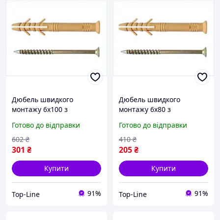
Дюбель швидкого
Дюбель швидкого
монтажу 6x100 з
монтажу 6х80 з
металевим саморізом для
металевим саморізом для
Готово до відправки
Готово до відправки
кріплення в стінах і
кріплення в стінах і
стелях
стелях 100 шт.
602
₴
410
₴
301
₴
205
₴
Купити
Купити
91%
91%
Top-Line
Top-Line