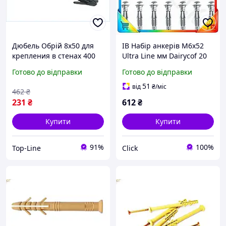
Дюбель Обрій 8x50 для
ІВ Набір анкерів M6x52
крепления в стенах 400
Ultra Line мм Dairycof 20
штук розпірний
шт кріплення для
Готово до відправки
Готово до відправки
крепежный элемент
гіпсокартону ЕMN_PS
51
від
₴
/міс
462
₴
231
₴
612
₴
Купити
Купити
91%
100%
Top-Line
Click