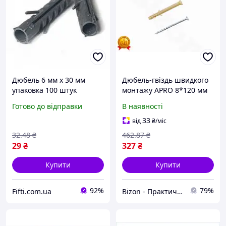
Дюбель 6 мм х 30 мм
Дюбель-гвіздь швидкого
упаковка 100 штук
монтажу APRO 8*120 мм
50 штук кріплення для
Готово до відправки
В наявності
стін кріпильний елемент
для монтажу BZN
33
від
₴
/міс
32
.48
₴
462
.87
₴
29
₴
327
₴
Купити
Купити
92%
79%
Fifti.com.ua
Bizon - Практичні рішення для дому та саду!