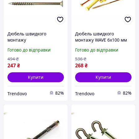
Дюбель швидкого
Дюбель швидкого
монтажу
монтажу WAVE 6х100 мм
поліпропіленовий з
для кріплення в стінах
Готово до відправки
Готово до відправки
металевим шурупом
100 шт. упаковка
8x120 для кріплення в
494
₴
536
₴
стінах 50шт
247
₴
268
₴
Купити
Купити
82%
82%
Trendovo
Trendovo