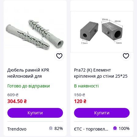
Дюбель рамній KPR
Pra72 (К) Елемент
нейлоновий для
кріплення до стіни 25*25
кріплення в стінах і
Готово до відправки
В наявності
стелях 10 х 100 мм 50
штук в упаковці
609
₴
150
₴
304
.50
₴
120
₴
Купити
Купити
82%
100%
Trendovo
ЄТС - торговельне обладнання, манекени, плічки