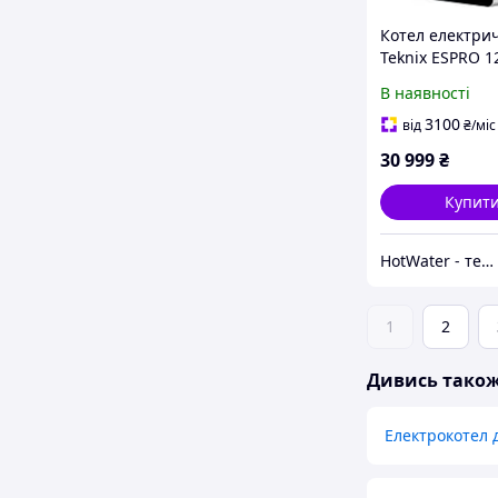
Котел електри
Teknix ESPRO 
В наявності
3100
від
₴
/міс
30 999
₴
Купит
HotWater - тепло, комфорт та енергія вашого будинку
1
2
Дивись тако
Електрокотел 