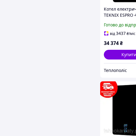
Котел електри
TEKNIX ESPRO 4
220/380В
Готово до відп
3437
від
₴
/міс
34 374
₴
Купит
Теплополіс