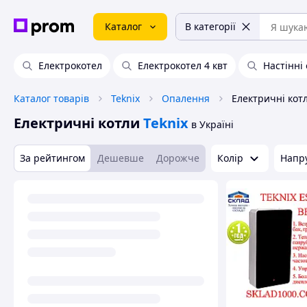
Каталог
В категорії
Електрокотел
Електрокотел 4 квт
Настінні
Каталог товарів
Teknix
Опалення
Електричні кот
Електричні котли
Teknix
в Україні
За рейтингом
Дешевше
Дорожче
Колір
Напр