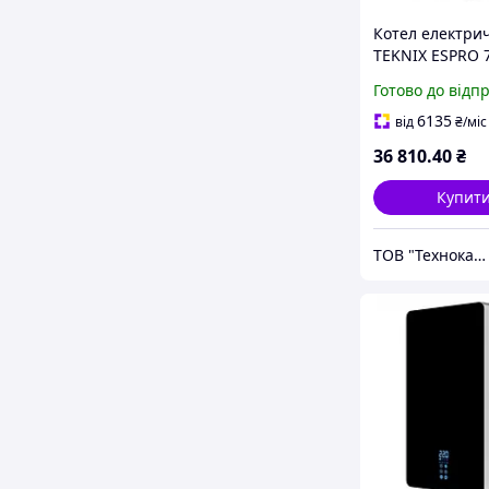
Котел електри
TEKNIX ESPRO 7
220V/380-400V/
Готово до відп
6135
від
₴
/міс
36 810
.40
₴
Купит
ТОВ "Технокарпати"