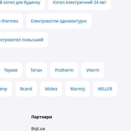
 котел для будинку
Котел електричний 24 квт
 thermex
Електрокотли одноконтурні
ектрокотел польський
Термія
Титан
Protherm
Viterm
епр
Brand
Midea
Warmly
WILLER
Партнери
Bigl.ua