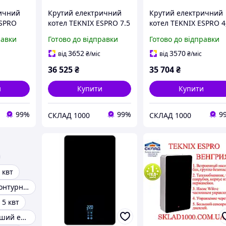
ичний
Крутий електричний
Крутий електричний
ESPRO
котел TEKNIX ESPRO 7.5
котел TEKNIX ESPRO 4
kW (220/380).
kW (220/380).
равки
Готово до відправки
Готово до відправки
Угорщина! З
Угорщина! З
неіржавкої сталі!
нержавейки!
3652
3570
від
₴
/міс
від
₴
/міс
36 525
₴
35 704
₴
и
Купити
Купити
99%
99%
9
СКЛАД 1000
СКЛАД 1000
 квт
Настінні одноконтурні газові котли
 5 квт
Найекономічніший електричний котел