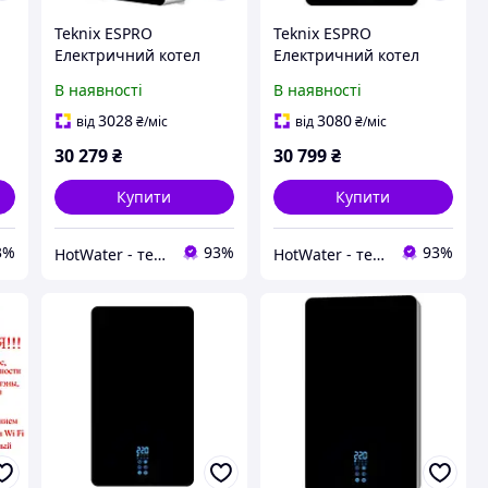
Teknix ESPRO
Teknix ESPRO
Електричний котел
Електричний котел
7,5kW
9kW
В наявності
В наявності
3028
3080
від
₴
/міс
від
₴
/міс
30 279
₴
30 799
₴
Купити
Купити
3%
93%
93%
HotWater - тепло, комфорт та енергія вашого будинку
HotWater - тепло, комфорт та енергія вашого будинку