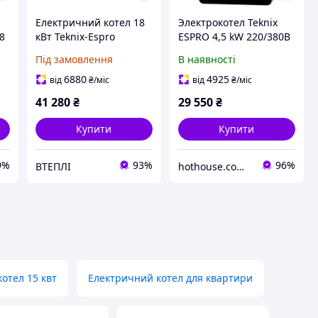
Електричний котел 18
Электрокотел Teknix
8
кВт Teknix-Espro
ESPRO 4,5 kW 220/380В
З
управлыння Wi-Fi,
Під замовлення
В наявності
Повний комплект (бак,
насос і т. д.)
6880
4925
від
₴
/міс
від
₴
/міс
41 280
₴
29 550
₴
Купити
Купити
9%
93%
96%
ВТЕПЛІ
hothouse.com.ua
отел 15 квт
Електричний котел для квартири