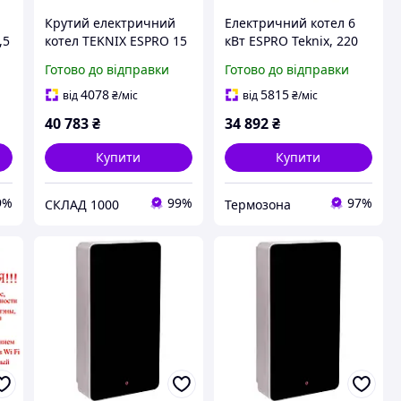
Крутий електричний
Електричний котел 6
,5
котел TEKNIX ESPRO 15
кВт ESPRO Teknix, 220
kW (380). Угорщина! З
В/380 В, 1-контурний,
Готово до відправки
Готово до відправки
нержавейки!
насос + бак (ESPRO - 6)
4078
5815
від
₴
/міс
від
₴
/міс
40 783
₴
34 892
₴
Купити
Купити
9%
99%
97%
СКЛАД 1000
Термозона