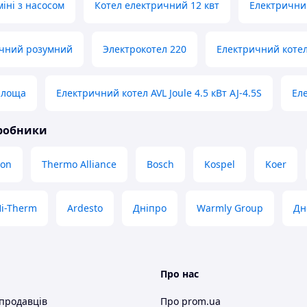
іні з насосом
Котел електричний 12 квт
Електричний
ичний розумний
Электрокотел 220
Електричний котел
 площа
Електричний котел AVL Joule 4.5 кВт AJ-4.5S
Ел
иробники
on
Thermo Alliance
Bosch
Kospel
Koer
i-Therm
Ardesto
Дніпро
Warmly Group
Дн
Про нас
 продавців
Про prom.ua