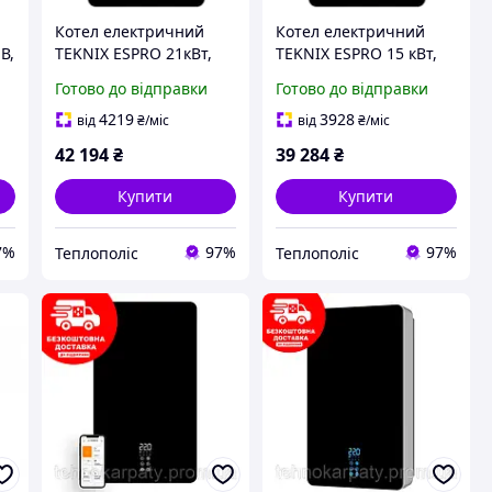
Котел електричний
Котел електричний
В,
TEKNIX ESPRO 21кВт,
TEKNIX ESPRO 15 кВт,
380В
380 В
Готово до відправки
Готово до відправки
4219
3928
від
₴
/міс
від
₴
/міс
42 194
₴
39 284
₴
Купити
Купити
7%
97%
97%
Теплополіс
Теплополіс