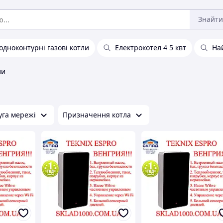
Знайти
 одноконтурні газові котли
Електрокотел 4 5 квт
На
ли
уга мережі
Призначення котла