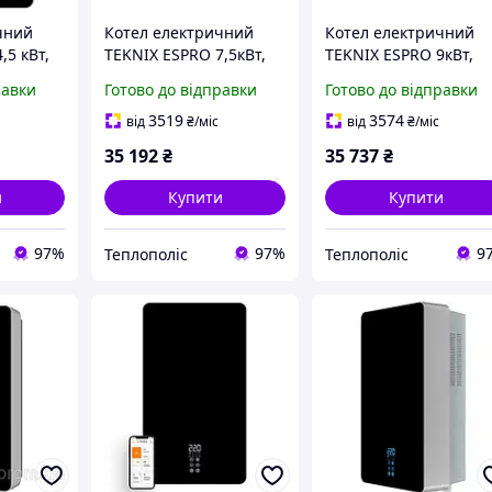
чний
Котел електричний
Котел електричний
,5 кВт,
TEKNIX ESPRO 7,5кВт,
TEKNIX ESPRO 9кВт,
220/380В
380В
равки
Готово до відправки
Готово до відправки
3519
3574
від
₴
/міс
від
₴
/міс
35 192
₴
35 737
₴
и
Купити
Купити
97%
97%
9
Теплополіс
Теплополіс