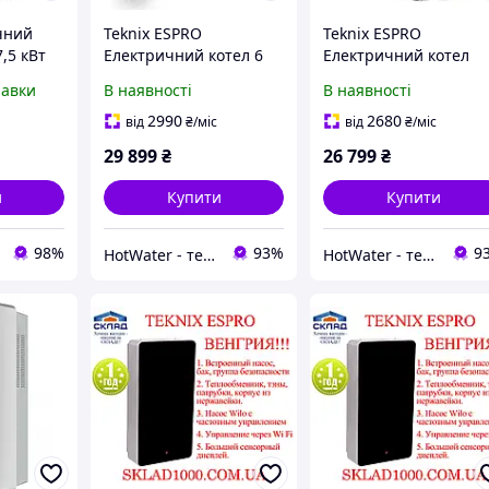
чний
Teknix ESPRO
Teknix ESPRO
,5 кВт
Електричний котел 6
Електричний котел
50Hz
кВт
4,5kW
равки
В наявності
В наявності
2990
2680
від
₴
/міс
від
₴
/міс
29 899
₴
26 799
₴
и
Купити
Купити
98%
93%
9
HotWater - тепло, комфорт та енергія вашого будинку
HotWater - тепло, комфорт та енергія вашого будинку