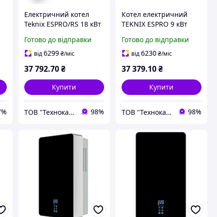
Електричний котел
Котел електричний
Teknix ESPRO/RS 18 кВт
TEKNIX ESPRO 9 кВт
220V/380-400V/50Hz
Готово до відправки
Готово до відправки
6299
6230
від
₴
/міс
від
₴
/міс
37 792
.70
₴
37 379
.10
₴
Купити
Купити
7%
98%
98%
ТОВ "Технокарпати"
ТОВ "Технокарпати"