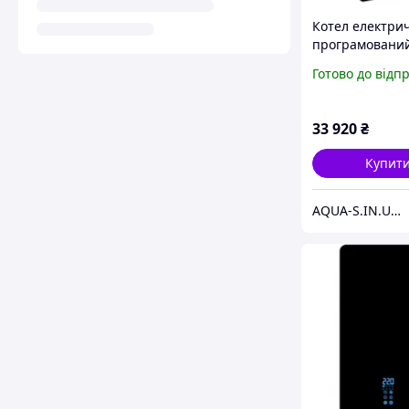
Котел електри
програмований
ESPRO 7,5 кВт (
Готово до відп
частотним нас
26102
33 920
₴
Купит
AQUA-S.IN.UA Професійна Сантехніка