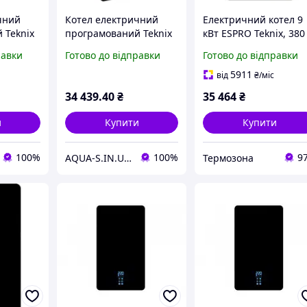
чний
Котел електричний
Електричний котел 9
 Teknix
програмований Teknix
кВт ESPRO Teknix, 380 
з
ESPRO 9 кВт (з
1-контурний, насос +
равки
Готово до відправки
Готово до відправки
осом)
частотним насосом)
бак (ESPRO - 9)
26103
5911
від
₴
/міс
34 439
.40
₴
35 464
₴
и
Купити
Купити
100%
100%
9
AQUA-S.IN.UA Професійна Сантехніка
Термозона