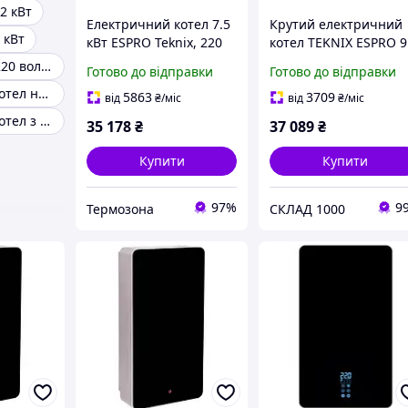
2 кВт
Електричний котел 7.5
Крутий електричний
 кВт
кВт ESPRO Teknix, 220
котел TEKNIX ESPRO 9
В/380 В, 1-контурний,
kW 380 В. Угорщина! 
Електрокотли 220 вольт
Готово до відправки
Готово до відправки
насос + бак (ESPRO -
нержавейки!
Електричний котел на 150 квадратів
7,5)
5863
3709
від
₴
/міс
від
₴
/міс
Електричний котел з насосом
35 178
₴
37 089
₴
Купити
Купити
97%
9
Термозона
СКЛАД 1000