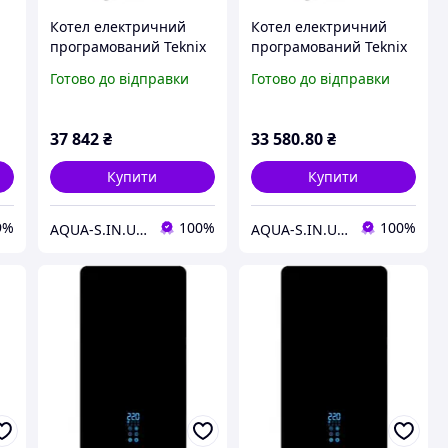
Котел електричний
Котел електричний
програмований Teknix
програмований Teknix
З
ESPRO 15 кВт (з
ESPRO 6 кВт (з
Готово до відправки
Готово до відправки
частотним насосом)
частотним насосом)
26105
26101
37 842
₴
33 580
.80
₴
Купити
Купити
9%
100%
100%
AQUA-S.IN.UA Професійна Сантехніка
AQUA-S.IN.UA Професійна Сантехніка