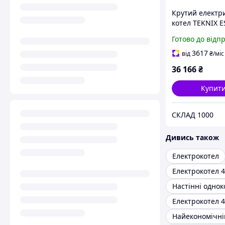
Крутий електр
котел TEKNIX 
6kW (220/380).
Готово до відп
Угорщина! З
нержавейки!
3617
від
₴
/міс
36 166
₴
Купит
СКЛАД 1000
Дивись також
Електрокотел
Електрокотел 4
Електрокотел 4