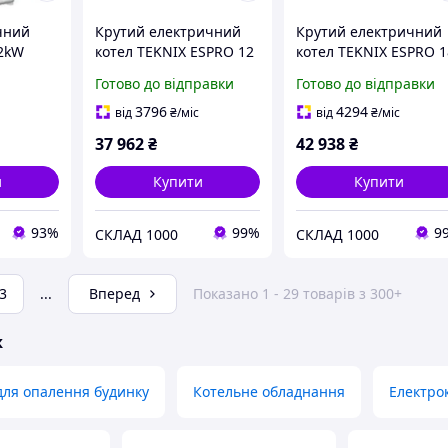
чний
Крутий електричний
Крутий електричний
12kW
котел TEKNIX ESPRO 12
котел TEKNIX ESPRO 1
kW 380 В. Угорщина! З
kW 380 В. Угорщина! 
Готово до відправки
Готово до відправки
нержавейки!
нержавейки!
3796
4294
від
₴
/міс
від
₴
/міс
37 962
₴
42 938
₴
и
Купити
Купити
93%
99%
9
СКЛАД 1000
СКЛАД 1000
3
...
Вперед
Показано 1 - 29 товарів з 300+
ж
для опалення будинку
Котельне обладнання
Електрок