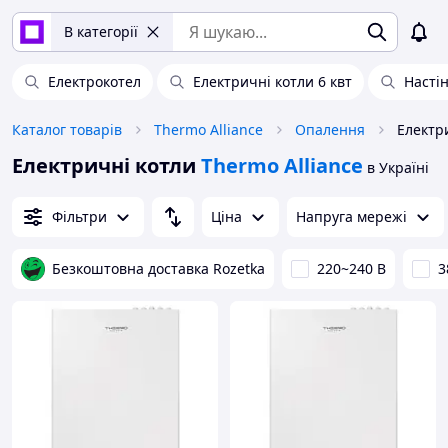
В категорії
Електрокотел
Електричні котли 6 квт
Настін
Каталог товарів
Thermo Alliance
Опалення
Електр
Електричні котли
Thermo Alliance
в Україні
Фільтри
Ціна
Напруга мережі
Безкоштовна доставка Rozetka
220~240 В
3