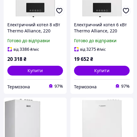
Електричний котел 8 кВт
Електричний котел 6 кВт
Thermo Alliance, 220
Thermo Alliance, 220
В/380 В, 1-контурний,
В/380 В, 1-контурний,
Готово до відправки
Готово до відправки
насос + бак (SD00047728)
насос + бак (SD00047725)
3386
3275
від
₴
/міс
від
₴
/міс
20 318
₴
19 652
₴
Купити
Купити
97%
97%
Термозона
Термозона