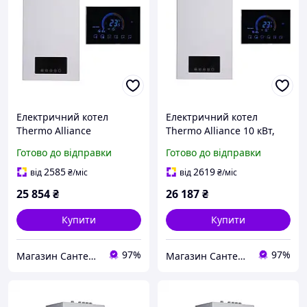
Електричний котел
Електричний котел
Thermo Alliance
Thermo Alliance 10 кВт,
TA149DCN8, 8 кВт,
одноконтурний, з Wi-Fi
Готово до відправки
Готово до відправки
одноконтурний, з Wi-Fi
термостатом
термостатом
(SD00053278)
2585
2619
від
₴
/міс
від
₴
/міс
(SD00053277)
25 854
₴
26 187
₴
Купити
Купити
97%
97%
Магазин Сантехнік
Магазин Сантехнік