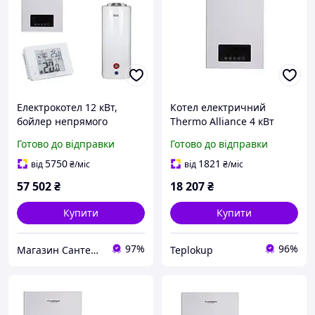
Електрокотел 12 кВт,
Котел електричний
бойлер непрямого
Thermo Alliance 4 кВт
нагріву 100 л, Wi-Fi
Готово до відправки
Готово до відправки
термостат: Преміальне
комплексне рішення
5750
1821
від
₴
/міс
від
₴
/міс
Thermo Alliance
57 502
₴
18 207
₴
Купити
Купити
97%
96%
Магазин Сантехнік
Teplokup