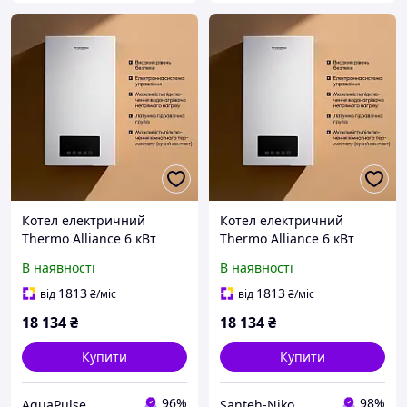
Котел електричний
Котел електричний
Thermo Alliance 6 кВт
Thermo Alliance 6 кВт
В наявності
В наявності
1813
1813
від
₴
/міс
від
₴
/міс
18 134
₴
18 134
₴
Купити
Купити
96%
98%
AquaPulse
Santeh-Niko