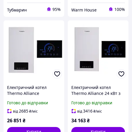
95%
100%
Тубмарин
Warm House
Електричний котел
Електричний котел
Thermo Alliance
Thermo Alliance 24 кВт з
TA149DCN12, 12 кВт,
Wi-Fi термостатом
Готово до відправки
Готово до відправки
одноконтурний, з
(SD00053281)
провідним Wi-Fi-
2685
3416
від
₴
/міс
від
₴
/міс
комплексне рішення для
26 851
₴
34 163
₴
котельні
Купити
Купити