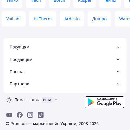
Tenko
Neon
Bosch
Kospel
Teknix
Vaillant
Hi-Therm
Ardesto
Дніпро
Warm
Покупцям
Продавцям
Про нас
Партнери
Тема
-
світла
BETA
© Prom.ua — маркетплейс України, 2008-2026