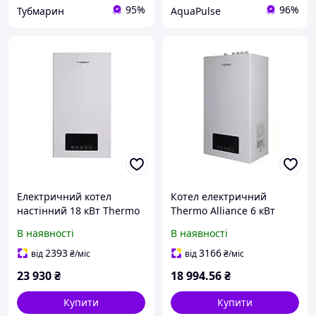
95%
96%
Тубмарин
AquaPulse
Електричний котел
Котел електричний
настінний 18 кВт Thermo
Thermo Alliance 6 кВт
Alliance з насосом і
В наявності
В наявності
розширювальним баком
2393
3166
від
₴
/міс
від
₴
/міс
23 930
₴
18 994
.56
₴
Купити
Купити