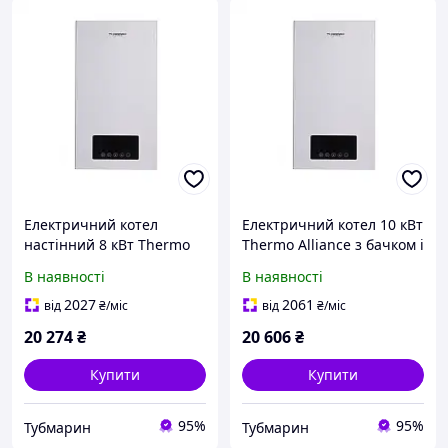
Електричний котел
Електричний котел 10 кВт
настінний 8 кВт Thermo
Thermo Alliance з бачком і
Alliance з насосом і
циркуляційним насосом
В наявності
В наявності
розширювальним бачком
2027
2061
від
₴
/міс
від
₴
/міс
20 274
₴
20 606
₴
Купити
Купити
95%
95%
Тубмарин
Тубмарин