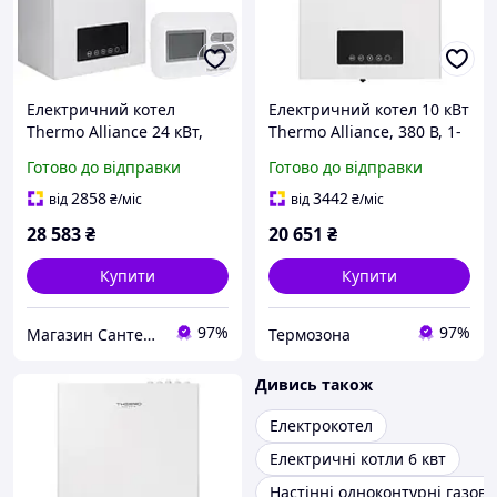
Електричний котел
Електричний котел 10 кВт
Thermo Alliance 24 кВт,
Thermo Alliance, 380 В, 1-
Одноконтурний, з
контурний, насос + бак
Готово до відправки
Готово до відправки
кімнатним термостатом
(SD00047729)
(SD00050444)
2858
3442
від
₴
/міс
від
₴
/міс
28 583
₴
20 651
₴
Купити
Купити
97%
97%
Магазин Сантехнік
Термозона
Дивись також
Електрокотел
Електричні котли 6 квт
Настінні одноконтурні газові