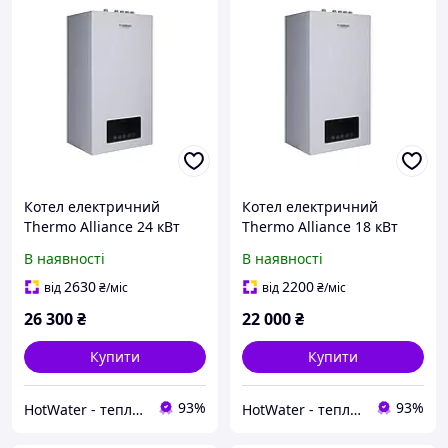
Котел електричний
Котел електричний
Thermo Alliance 24 кВт
Thermo Alliance 18 кВт
(TA149DCN24)
(TA149DCN18)
В наявності
В наявності
2630
2200
від
₴
/міс
від
₴
/міс
26 300
₴
22 000
₴
Купити
Купити
93%
93%
HotWater - тепло, комфорт та енергія вашого будинку
HotWater - тепло, комфорт та енергія вашого будинку