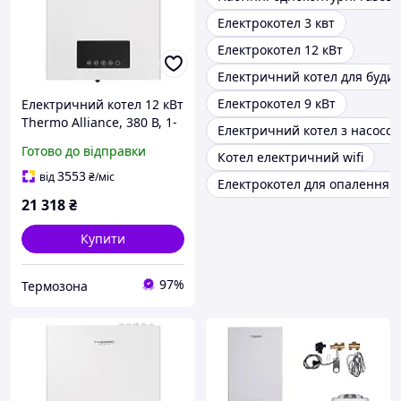
Електрокотел 3 квт
Електрокотел 12 кВт
Електричний котел для буди
Електрокотел 9 кВт
Електричний котел 12 кВт
Thermo Alliance, 380 В, 1-
Електричний котел з насосо
контурний, насос + бак
Готово до відправки
Котел електричний wifi
(SD00047730)
3553
від
₴
/міс
Електрокотел для опалення 
21 318
₴
Купити
97%
Термозона