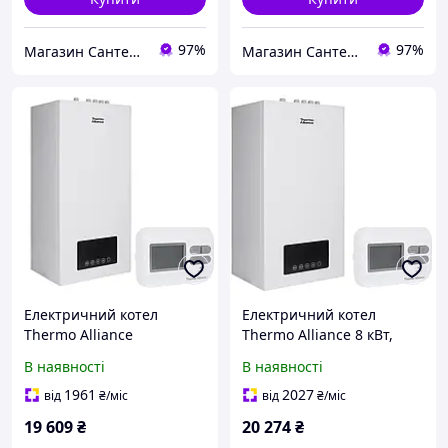
97%
97%
Магазин Сантехнік
Магазин Сантехнік
Електричний котел
Електричний котел
Thermo Alliance
Thermo Alliance 8 кВт,
TA149DCN6, 6 кВт,
Одноконтурний, з
В наявності
В наявності
одноконтурний, з
кімнатним термостатом
кімнатним термостатом
(SD00047728)
1961
2027
від
₴
/міс
від
₴
/міс
(SD00047725)
19 609
₴
20 274
₴