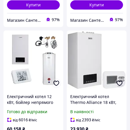
Купити
Купити
97%
97%
Магазин Сантехнік
Магазин Сантехнік
Електричний котел 12
Електричний котел
кВт, бойлер непрямого
Thermo Alliance 18 кВт,
нагріву 120 л, з Wi-
Одноконтурний, з
Готово до відправки
В наявності
Fi:Преміальна система
термостатом
опалення Thermo Alliance
(SD00050443)
6016
2393
від
₴
/міс
від
₴
/міс
60 158
₴
23 930
₴