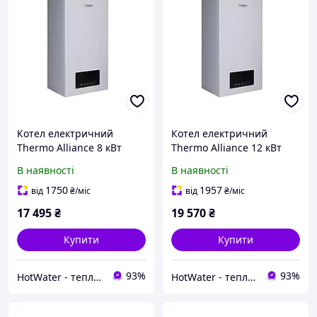
Котел електричний
Котел електричний
Thermo Alliance 8 кВт
Thermo Alliance 12 кВт
В наявності
В наявності
1750
1957
від
₴
/міс
від
₴
/міс
17 495
₴
19 570
₴
Купити
Купити
93%
93%
HotWater - тепло, комфорт та енергія вашого будинку
HotWater - тепло, комфорт та енергія вашого будинку