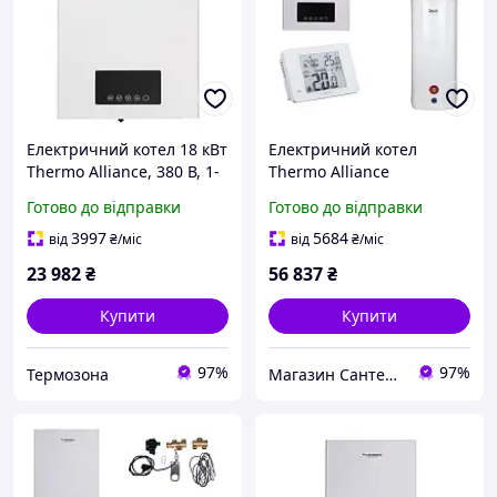
Електричний котел 18 кВт
Електричний котел
Thermo Alliance, 380 В, 1-
Thermo Alliance
контурний, насос + бак
TA149DCN10, 10 кВт, з
Готово до відправки
Готово до відправки
(SD00050443)
бойлером непрямого
нагріву 100 л, Wi-Fi
3997
5684
від
₴
/міс
від
₴
/міс
термостатом та
23 982
₴
56 837
₴
аквакомплектом
Купити
Купити
97%
97%
Термозона
Магазин Сантехнік