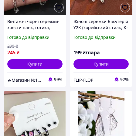
Вінтажні чорні сережки-
Жіночі сережки Біжутерія
хрести панк, готика,
Y2K (корейський стиль, K-
довгий ланцюжок,
POP, вінтаж, емо)
Готово до відправки
Готово до відправки
унісекс, корейський стиль
295
₴
245
₴
199
₴/пара
Купити
Купити
99%
92%
🔥Магазин №1🔥 - Товарів для дому
FLIP-FLOP