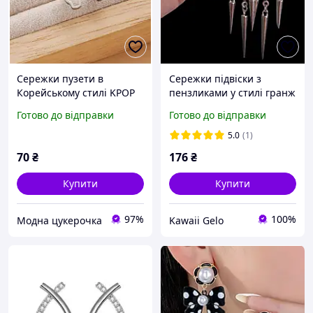
Сережки пузети в
Сережки підвіски з
Корейському стилі KPOP
пензликами у стилі гранж
для дівчаток, жінок.
Корейська мода Гвоздики
Готово до відправки
Готово до відправки
Сережки гвоздики.
(пусети)
5.0
(1)
70
₴
176
₴
Купити
Купити
97%
100%
Модна цукерочка
Kawaii Gelo