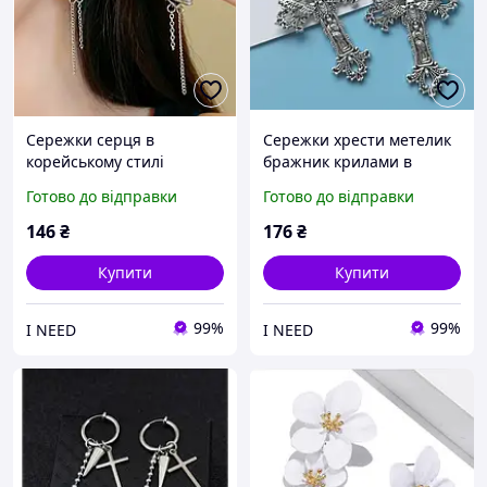
Сережки серця в
Сережки хрести метелик
корейському стилі
бражник крилами в
ланцюжки хрестики довгі
корейському стилі y2k
Готово до відправки
Готово до відправки
висячі біжутерія y2k
готика Fashion Jewerly
Fashion Jewerly
(SVS)
146
₴
176
₴
Купити
Купити
99%
99%
I NEED
I NEED