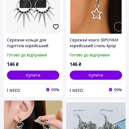
Сережки кільця для
Сережки конго ЗІРОЧКИ
підлітків корейський
корейський стиль kpop
стиль шипи готика
y2k Fashion Jewelry
Готово до відправки
Готово до відправки
146
₴
146
₴
Купити
Купити
99%
99%
I NEED
I NEED