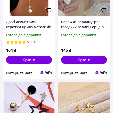
Довгі асиметричні
Сережки перламутрові
сережки Крила метеликів
гвоздики великі Серце в
корейському стилі Y2K з
золотій оправі в
Готово до відправки
Готово до відправки
перлами кпоп аніме
корейському стилі кпоп
Kuromi золото (AN) 32201
аніме (AN)32226
5.0
(1)
164
₴
146
₴
Купити
Купити
96%
96%
Интернет-магазин "Korni"
Интернет-магазин "Korni"