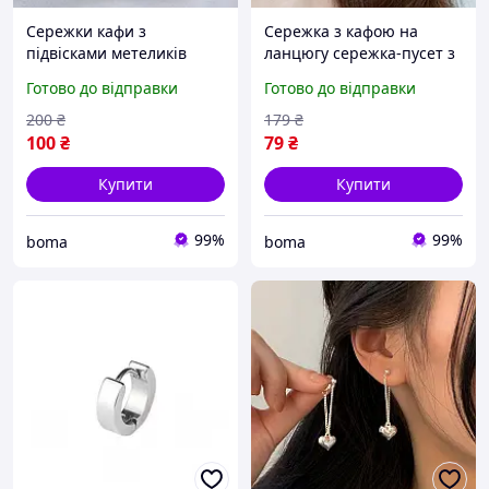
Сережки кафи з
Сережка з кафою на
підвісками метеликів
ланцюгу сережка-пусет з
асиметричні сережки-
кількома кавай
Готово до відправки
Готово до відправки
кафи на ланцюжку ніжні
метеликами кліпса
кліпси y2k панк естетика
сучасний корейський
200
₴
179
₴
сережки корейський
стиль срібляста кафа на
100
₴
79
₴
стиль
вухо
Купити
Купити
99%
99%
boma
boma