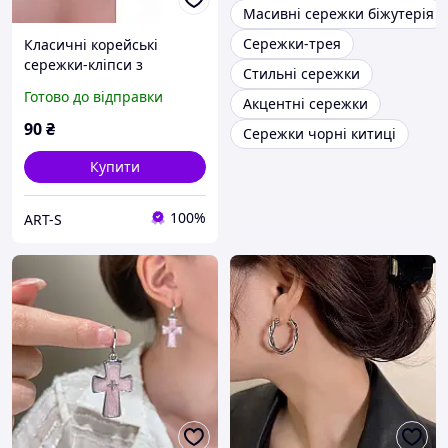
Масивні сережки біжутерія
Сережки-трея
Класичні корейські
сережки-кліпси з
Стильні сережки
нержавіючої сталі (1-шт)
Готово до відправки
Акцентні сережки
90
₴
Сережки чорні китиці
Купити
100%
ART-S