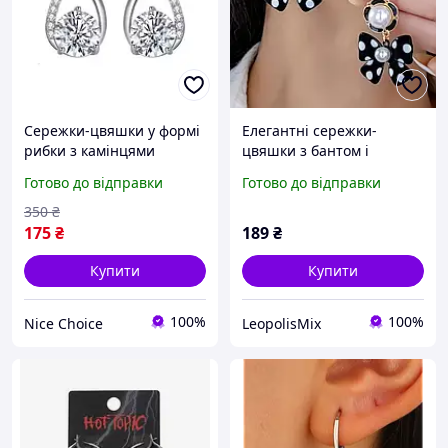
Сережки-цвяшки у формі
Елегантні сережки-
рибки з камінцями
цвяшки з бантом і
Сережки-пусети у
перлами, чорно-білі в
Готово до відправки
Готово до відправки
корейському стилі
горошок (ретро/
корейський стиль)
350
₴
175
₴
189
₴
Купити
Купити
100%
100%
Nice Choice
LeopolisMix