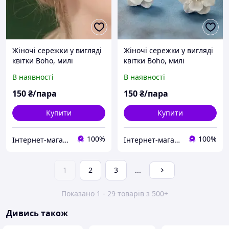
Жіночі сережки у вигляді
Жіночі сережки у вигляді
квітки Boho, милі
квітки Boho, милі
корейські сережки-
корейські сережки-
В наявності
В наявності
підвіски
підвіски
150
₴/пара
150
₴/пара
Купити
Купити
100%
100%
Інтернет-магазин "Леді ШИК"
Інтернет-магазин "Леді ШИК"
1
2
3
...
Показано 1 - 29 товарів з 500+
Дивись також