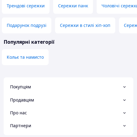
Трендові сережки
Сережки панк
Чоловічі сережк
Подарунок подрузі
Сережки в стилі хіп-хоп
Сереж
Популярні категорії
Кольє та намисто
Покупцям
Продавцям
Про нас
Партнери