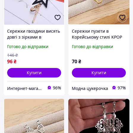
Сережки гвоздики висять
Сережки пузети в
довгі з зірками в
Корейському стилі KPOP
корейському стилі аніме
для дівчаток, жінок.
Готово до відправки
Готово до відправки
кпоп (AN)32331
Сережки гвоздики.
146
₴
96
₴
70
₴
Купити
Купити
96%
97%
Интернет-магазин "Korni"
Модна цукерочка