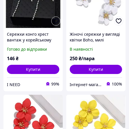
Сережки конго хрест
Жіночі сережки у вигляді
вантаж у корейському
квітки Boho, милі
стилі сріблясті 2 шт
корейські сережки-
Готово до відправки
В наявності
Fashion Jewerlі
підвіски
146
₴
250
₴/пара
Купити
Купити
99%
100%
I NEED
Інтернет-магазин "Леді ШИК"