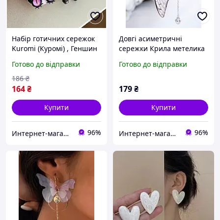
Набір готичних сережок
Довгі асиметричні
Kuromi (Куромі) , Геншин
сережки Крила метелика
Імпакт Genshin Impact
Феї Цикада з камінцями
Готово до відправки
Готово до відправки
аніме корейський стиль
та перлами в
y2k kpop 3 пари чорний
корейському стилі кпоп
186
₴
(AN)21205
аніме Kuromi (AN) 32138
164
₴
179
₴
Купити
Купити
96%
96%
Интернет-магазин "Korni"
Интернет-магазин "Korni"