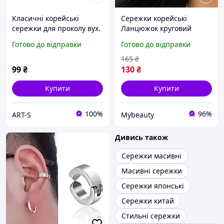
Класичні корейські
Сережки корейські
сережки для проколу вух.
Ланцюжок круговий
"Сріблясті" "Унісекс"
Серця
Готово до відправки
Готово до відправки
165
₴
99
₴
130
₴
Купити
Купити
100%
96%
ART-S
Mybeauty
Дивись також
Сережки масивні
Масивні сережки
Сережки японські
Сережки китай
Стильні сережки