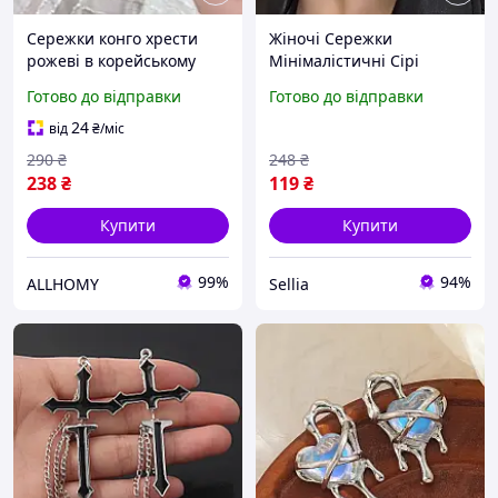
Сережки конго хрести
Жіночі Сережки
рожеві в корейському
Мінімалістичні Сірі
стилі сережки хрестики
Корейського Стилю
Готово до відправки
Готово до відправки
панк рок-готика аніме-
Гіпоалергенний Сплав
кпоп
Без Нікелю
24
від
₴
/міс
Універсальний Розмір
290
₴
248
₴
Seli
238
₴
119
₴
Купити
Купити
99%
94%
ALLHOMY
Sellia