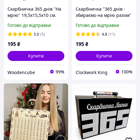
Скарбничка 365 днів "На
Скарбничка "365 днів -
мрію" 19,5х15,5х10 см.
збираємо на мрію разом"
Біла
темна
Готово до відправки
Готово до відправки
5.0
(5)
4.8
(11)
195
₴
195
₴
Купити
Купити
99%
100%
Woodencube
Clockwork King