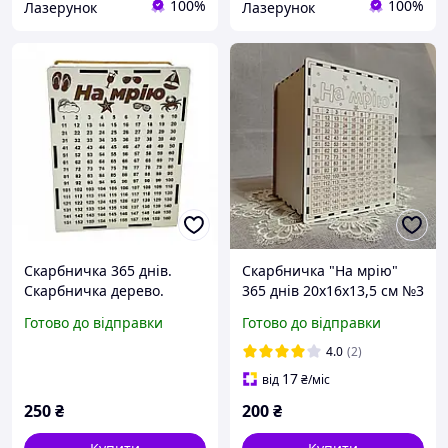
100%
100%
Лазерунок
Лазерунок
Скарбничка 365 днів.
Скарбничка "На мрію"
Скарбничка дерево.
365 днів 20х16х13,5 см №3
Скабничка на мрію
Готово до відправки
Готово до відправки
"Подорожі" (M)
4.0
(2)
17
від
₴
/міс
250
₴
200
₴