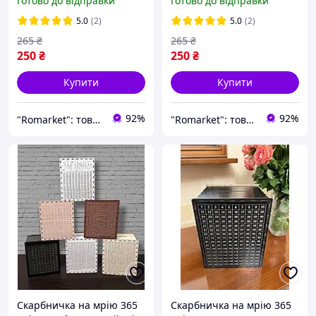
Готово до відправки
Готово до відправки
дерев'яні скарбнички для
скарбничка для грошей
грошей скарбничка на
скарбничка дерев'яна
5.0
(2)
5.0
(2)
рік
265
₴
265
₴
250
₴
250
₴
Купити
Купити
92%
92%
"Romarket": товари для домашнього затишку!
"Romarket": товари для домашнього затишку!
Скарбничка на мрію 365
Скарбничка на мрію 365