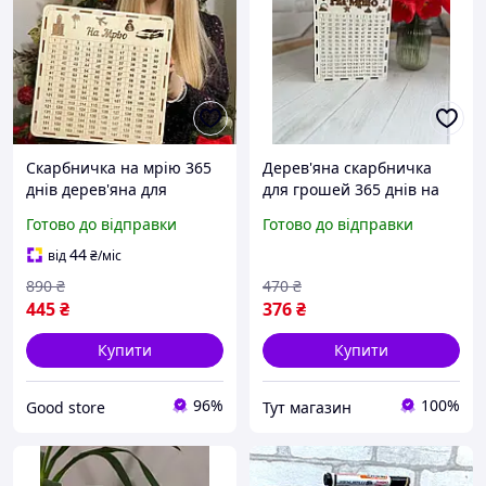
Скарбничка на мрію 365
Дерев'яна скарбничка
днів дерев'яна для
для грошей 365 днів на
паперових грошей із
мрію якісна двостороння
Готово до відправки
Готово до відправки
цифрами, накопичувалка
Копілка на рік для
на рік велика,
паперових купюр
44
від
₴
/міс
890
₴
470
₴
445
₴
376
₴
Купити
Купити
96%
100%
Good store
Тут магазин