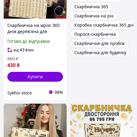
Скарбничка 365
Скарбничка на рік
Коробка скарбничка 365 днів
Скарбничка на мрію 365
днів дерев'яна для
Порося-скарбничка
паперових грошей з
Готово до відправки
Скарбнички для пробок
цифрами,скарбничка на
рік більша,
43
від
₴
/міс
Скарбничка для будинку
860
₴
430
₴
Купити
98%
Sykhiv store