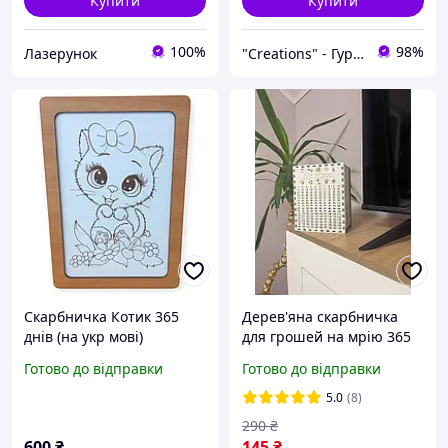
Купити
Купити
100%
98%
Лазерунок
"Creations" - Гуртово-роздрібний інтернет-магазин креативних виробів
Скарбничка Котик 365
Дерев'яна скарбничка
днів (на укр мові)
для грошей на мрію 365
днів, Дерев'яні коробки
Готово до відправки
Готово до відправки
скарбнички
5.0
(8)
290
₴
600
₴
145
₴