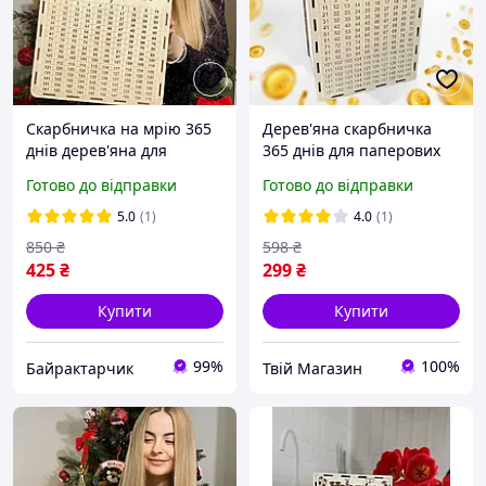
Скарбничка на мрію 365
Дерев'яна скарбничка
днів дерев'яна для
365 днів для паперових
паперових грошей з
купюр Коробка Скринька
Готово до відправки
Готово до відправки
цифрами,скарбничка на
двостороння на рік
рік більша,
(збираємо на мрію 66
5.0
(1)
4.0
(1)
тисяч 795 грн)
850
₴
598
₴
425
₴
299
₴
Купити
Купити
99%
100%
Байрактарчик
Твій Магазин