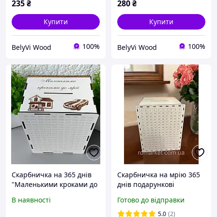
235
₴
280
₴
Купити
Купити
100%
100%
BelyVi Wood
BelyVi Wood
Скарбничка на 365 днів
Скарбничка на мрію 365
"Маленькими кроками до
днів подарункові
мрії"
скарбнички дерев'яна
В наявності
Готово до відправки
скарбничка для дому
скарбничка для дітей
5.0
(2)