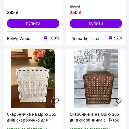
календар скарбничка
265
₴
235
₴
250
₴
Купити
Купити
100%
92%
BelyVi Wood
"Romarket": товари для домашнього затишку!
Скарбничка на мрію 365
Скарбничка на мрію 365
днів скарбничка для
днів скарбничка з TikTok
грошей скарбничка сейф
скарбничка інтерактивна