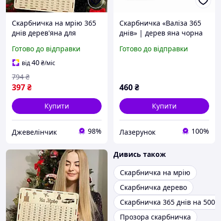
Скарбничка на мрію 365
Скарбничка «Валіза 365
днів дерев'яна для
днів» | дерев яна чорна
паперових грошей з
подарункова скарбничка
Готово до відправки
Готово до відправки
цифрами,скарбничка на
з маркером для
рік більша,
накопичення
40
від
₴
/міс
794
₴
397
₴
460
₴
Купити
Купити
98%
100%
Джевелінчик
Лазерунок
Дивись також
Скарбничка на мрію
Скарбничка дерево
Скарбничка 365 днів на 500 
Прозора скарбничка