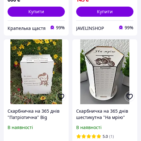
Купити
Купити
99%
99%
Крапелька щастя
JAVELINSHOP
Скарбничка на 365 днів
Скарбничка на 365 днів
"Патріотична" Big
шестикутна "На мрію"
В наявності
В наявності
5.0
(1)