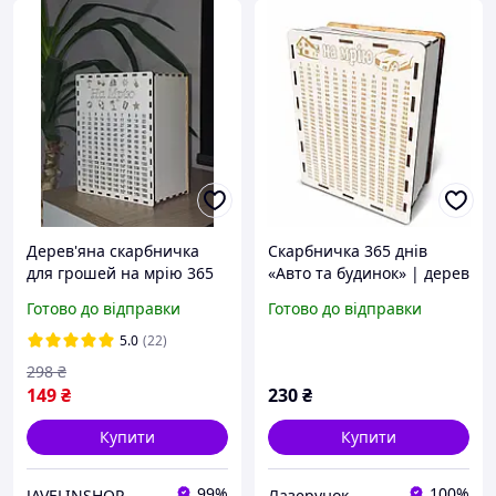
Дерев'яна скарбничка
Скарбничка 365 днів
для грошей на мрію 365
«Авто та будинок» | дерев
днів, Дерев'яні коробки
яна біла копілка для
Готово до відправки
Готово до відправки
скарбнички
накопичення (L, 30×20×10
см)
5.0
(22)
298
₴
149
₴
230
₴
Купити
Купити
99%
100%
JAVELINSHOP
Лазерунок