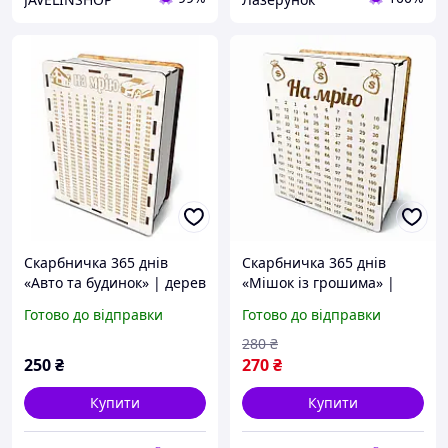
Скарбничка 365 днів
Скарбничка 365 днів
«Авто та будинок» | дерев
«Мішок із грошима» |
яна біла копілка для
дерев яна біла копілка
Готово до відправки
Готово до відправки
накопичення (M, 20×13×7
для накопичення (L,
см)
30×20×10 см)
280
₴
250
₴
270
₴
Купити
Купити