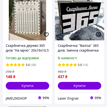
Скарбничка дерево 365
Скарбничка "Валіза" 365
днів "На мрію" 20х16х10,5
днів. Іменна скарбничка
см. Біла хдф
Готово до відправки
В наявності
5.0
(38)
5.0
(16)
296
₴
460
₴
148
₴
437
₴
Купити
Купити
99%
99%
JAVELINSHOP
Laser Engrav