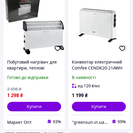
Побутовий нагрівач для
Конвектор електричний
квартири, теплові
Comfee CENDK20-21AWH
електричні конвектори
Нагрівальний конвектор
Готово до відправки
В наявності
опалення, нагрівачі
Підлоговий електричний
конвекторні Domotec
конвектор опалення
120
від
₴
/міс
2 596
₴
2000W
1 298
₴
1 199
₴
Купити
Купити
93%
99%
Маркет Опт
"greensun.in.ua": Товари для облаштування дому та присадибної ділянки!