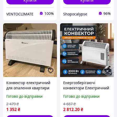
Купити
Купити
100%
96%
VENTOCLIMATE
Shopocalypse
Конвектор електричний
Енергозберігаючі
для опалення квартири
конвектори Електричний
Domotec, Побутовий
конвектор для опалення
Готово до відправки
Готово до відправки
обігрівач для квартири
будинку Конвектор
FZ-89
електричний підлоговий
2 479
₴
4 687
₴
2000 Вт
1 352
₴
2 812
.20
₴