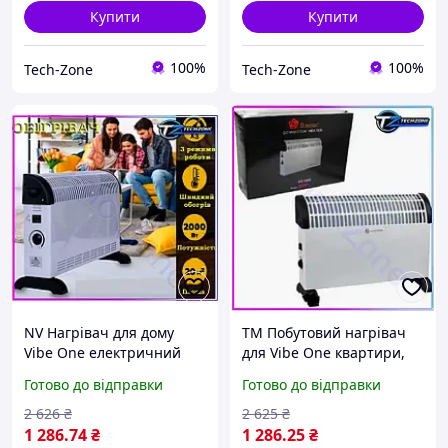
Купити
Купити
100%
100%
Tech-Zone
Tech-Zone
NV Нагрівач для дому
TM Побутовий нагрівач
Vibe One електричний
для Vibe One квартири,
конвектор,
теплові електричні
Готово до відправки
Готово до відправки
електроконвектори
конвектори опалення,
опалення 2000 Вт,
нагрівачі конвект Version
2 626
₴
2 625
₴
електро нагрі Version
1 286
.74
₴
1 286
.25
₴