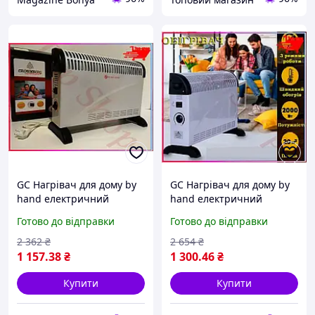
GC Нагрівач для дому by
GC Нагрівач для дому by
hand електричний
hand електричний
конвектор,
конвектор,
Готово до відправки
Готово до відправки
електроконвектори
електроконвектори
опалення 2000 Вт,
опалення 2000 Вт,
2 362
₴
2 654
₴
електро нагрів Tro1\09
електро нагрів Tro1\09
1 157
.38
₴
1 300
.46
₴
Купити
Купити