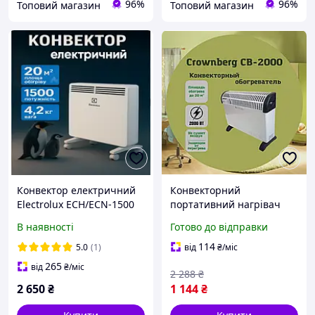
96%
96%
Топовий магазин
Топовий магазин
Конвектор електричний
Конвекторний
Electrolux ECH/ECN-1500
портативний нагрівач
M Конвектор для дому
Crownberg 2000 Вт,
В наявності
Готово до відправки
Конвектори опалення
теплові нагрівачі
Настінні конвектори
конвектори для опалення
114
5.0
(1)
від
₴
/міс
Конвектор економний
265
від
₴
/міс
2 288
₴
2 650
₴
1 144
₴