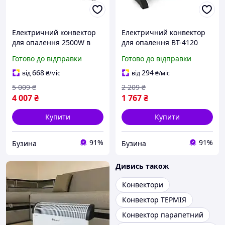
Електричний конвектор
Електричний конвектор
для опалення 2500W в
для опалення BT-4120
заводській упаковці
2000Вт у заводській
Готово до відправки
Готово до відправки
pelican
упаковці pelican
668
294
від
₴
/міс
від
₴
/міс
5 009
₴
2 209
₴
4 007
₴
1 767
₴
Купити
Купити
91%
91%
Бузина
Бузина
Дивись також
Конвектори
Конвектор ТЕРМІЯ
Конвектор парапетний