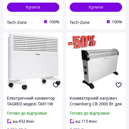
Купити
Купити
100%
100%
Tech-Zone
Tech-Zone
Електричний конвектор
Конвекторний нагрівач
TAGRED моделі TA911W
Crownberg CB 2000 Вт для
для ефективного
житлових приміщень і
Готово до відправки
Готово до відправки
опалення приміщень
складу, електричний
(артикул 65-TA911W)
прилад опалення
432
115
від
₴
/міс
від
₴
/міс