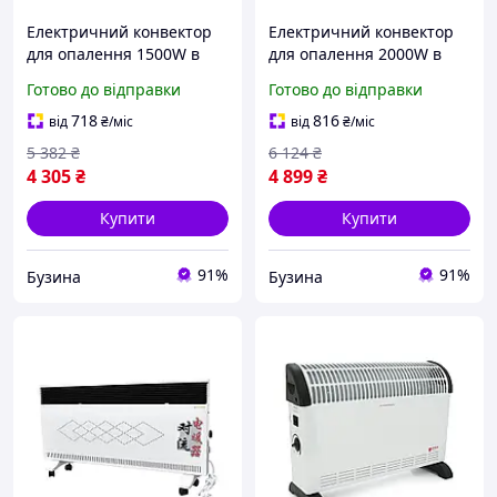
Електричний конвектор
Електричний конвектор
для опалення 1500W в
для опалення 2000W в
заводській упаковці
заводській упаковці
Готово до відправки
Готово до відправки
pelican
pelican
718
816
від
₴
/міс
від
₴
/міс
5 382
₴
6 124
₴
4 305
₴
4 899
₴
Купити
Купити
91%
91%
Бузина
Бузина