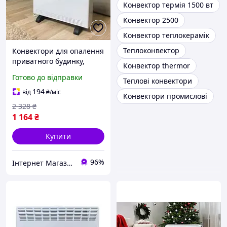
Конвектор термія 1500 вт
Конвектор 2500
Конвектор теплокерамік
Теплоконвектор
Конвектори для опалення
приватного будинку,
Конвектор thermor
Побутові конвекторні
Готово до відправки
Теплові конвектори
обігрівачі конвектори OY-
11
194
від
₴
/міс
Конвектори промислові
2 328
₴
1 164
₴
Купити
96%
Інтернет Магазин "Tano"