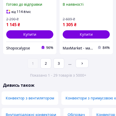
опалення вдома та
Побутовий обігрівач для
Готово до відправки
В наявності
складу, теплові
квартири Конвертор дачі
конвектори з
BG-65
114
від
₴
/міс
регулюванням
2 290
₴
2 609
₴
температури
1 145
₴
1 305
₴
Купити
Купити
96%
84%
Shopocalypse
MaxMarket - максимум для вашого дому та комфортного життя
1
2
3
...
Показано 1 - 29 товарів з 5000+
Дивись також
Конвектор з вентилятором
Конвектори з примусовою 
Внутрипідложні конвектори
Обігрівач
Конвектор 