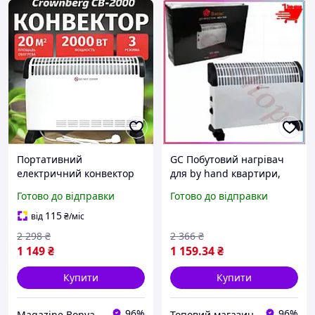
Портативний
GC Побутовий нагрівач
електричний конвектор
для by hand квартири,
нагрівач 2000 Вт для
теплові електричні
Готово до відправки
Готово до відправки
квартири та офісу,
конвектори опалення,
тепловий конвектор
нагрівачі конвекто
115
від
₴
/міс
опалення
Tro1\09
2 298
₴
2 366
₴
1 149
₴
1 159
.34
₴
Купити
Купити
96%
96%
Magazine Bonya
Топовий магазин