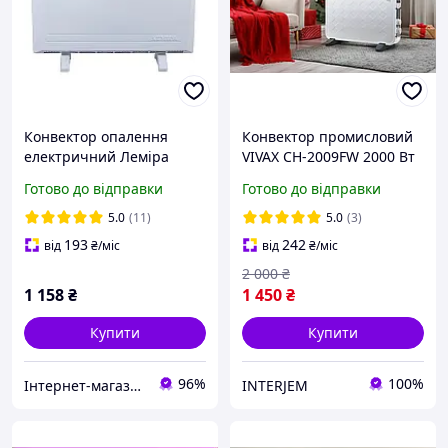
Конвектор опалення
Конвектор промисловий
електричний Леміра
VIVAX CH-2009FW 2000 Вт
ЕВУА-2,0/220
конвекторний обігрівач
Готово до відправки
Готово до відправки
універсальний
для опалення приміщень
(настінний, підлоговий)
5.0
(11)
5.0
(3)
193
242
від
₴
/міс
від
₴
/міс
2 000
₴
1 158
₴
1 450
₴
Купити
Купити
96%
100%
Інтернет-магазин електро-побутових товарів "Восторг"
INTERJEM