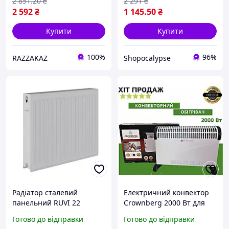
2 851
.20
₴
2 291
₴
2 592
₴
1 145
.50
₴
Купити
Купити
100%
96%
RAZZAKAZ
Shopocalypse
Радіатор сталевий
Електричний конвектор
панельний RUVI 22
Crownberg 2000 Вт для
500×1800 мм
опалення вдома та офісу,
Готово до відправки
Готово до відправки
двопанельний з
підлоговий побутовий