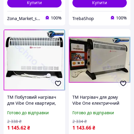
Купити
Купити
100%
100%
Zona_Market_shop
TrebaShop
TM Побутовий нагрівач
TM Нагрівач для дому
для Vibe One квартири,
Vibe One електричний
теплові електричні
конвектор,
Готово до відправки
Готово до відправки
конвектори опалення,
електроконвектори
нагрівачі конвект Version
опалення 2000 Вт,
2 338
₴
2 334
₴
електро нагрі Version
1 145
.62
₴
1 143
.66
₴