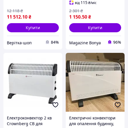
конвекторами для систем
нагрівач
115
від
₴
/міс
опалення
12 118
₴
2 301
₴
11 512
.10
₴
1 150
.50
₴
Купити
Купити
84%
96%
Верітка-шоп
Magazine Bonya
Електроконвектор 2 кв
Електричні конвектори
Crownberg CB для
для опалення будинку,