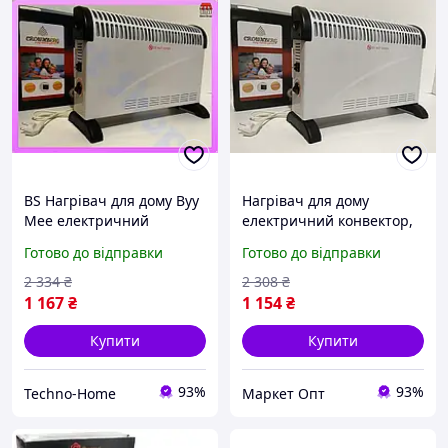
BS Нагрівач для дому Byy
Нагрівач для дому
Mee електричний
електричний конвектор,
конвектор,
електроконвектори
Готово до відправки
Готово до відправки
електроконвектори
опалення 2000 Вт,
опалення 2000 Вт,
електро нагрівачі
2 334
₴
2 308
₴
електро нагрів noo/wuy
Crownberg
1 167
₴
1 154
₴
Купити
Купити
93%
93%
Techno-Home
Маркет Опт