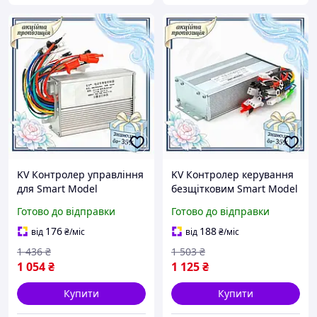
KV Контролер управління
KV Контролер керування
для Smart Model
безщітковим Smart Model
безщіткового двигуна 48V
двигуном 500 Вт 48V 60V
Готово до відправки
Готово до відправки
60V 64V 450W для
64V для електроскутера
електросамокатів та
електров 99/KVI
176
188
від
₴
/міс
від
₴
/міс
99/KVI
1 436
₴
1 503
₴
1 054
₴
1 125
₴
Купити
Купити