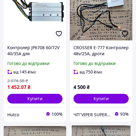
Контролер JP6708 60/72V
CROSSER E-777 Контролер
40/35A для
48v/25A, дроти
електротрицикла та
(2+3+6+9+11 Pin) на
Готово до відправки
Готово до відправки
електротранспорту для
Електровелосипед
керування двигуном,
Електрофетбайк 20
145
750
від
₴
/міс
від
₴
/міс
ремонту й заміни
дюймів.
2 074
.38
₴
електросистеми
1 452
.07
₴
4 500
₴
Купити
Купити
100%
93%
Hutco
ЧП"VIPER SUPER PLUS" Сільгосптехніка, велосипеди, сільгосптовар.