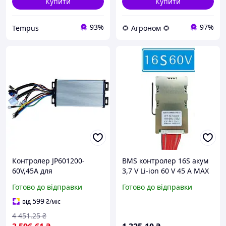
Купити
Купити
93%
97%
Tempus
🌻 Агроном 🌻
Контролер JP601200-
BMS контролер 16S акум
60V,45A для
3,7 V Li-ion 60 V 45 A MAX
електротрицикла Model
90 A заряду/розряджання
Готово до відправки
Готово до відправки
2, 2Е 22х11х6 см
термостійкий
599
від
₴
/міс
4 451
.25
₴