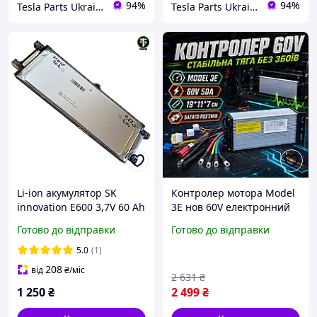
94%
94%
Tesla Parts Ukraine — магазин запчастин для електромобілів Tesla у Полтаві
Tesla Parts Ukraine — магазин запчастин для електромобілів Tesla у Полтаві
Li-ion акумулятор SK
Контролер мотора Model
innovation E600 3,7V 60 Ah
3E нов 60V електронний
у рамці
блок керування двигуном
Готово до відправки
Готово до відправки
силовий модуль Dozer
5.0
(1)
208
від
₴
/міс
2 631
₴
1 250
₴
2 499
₴