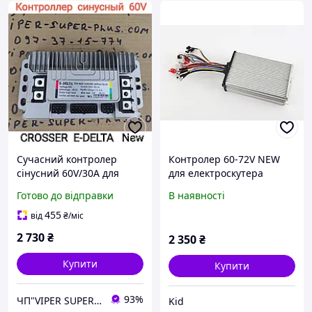
Сучасний контролер
Контролер 60-72V NEW
сінусний 60V/30А для
для електроскутера
електровелосипеда
Crosser TR-3,
Готово до відправки
В наявності
Crosser E-Delta (NEW),
інтелектуальний блок
Fada Ruta, 301
керування Кроссер ТР-3
455
від
₴
/міс
(посилений)
2 730
₴
2 350
₴
Купити
Купити
93%
ЧП"VIPER SUPER PLUS" Сільгосптехніка, велосипеди, сільгосптовар.
Kid