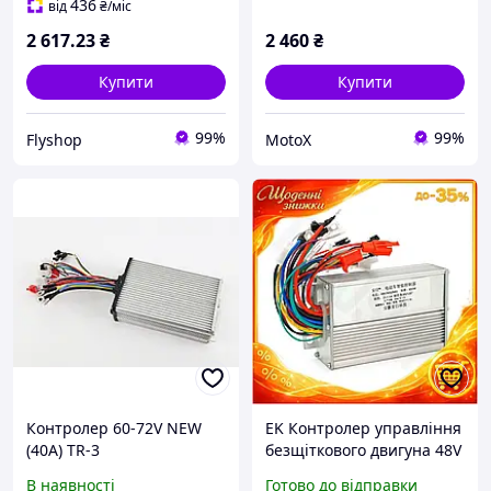
436
від
₴
/міс
2 617
.23
₴
2 460
₴
Купити
Купити
99%
99%
Flyshop
MotoX
Контролер 60-72V NEW
EK Контролер управління
(40А) TR-3
безщіткового двигуна 48V
Original Design 60V 64V
В наявності
Готово до відправки