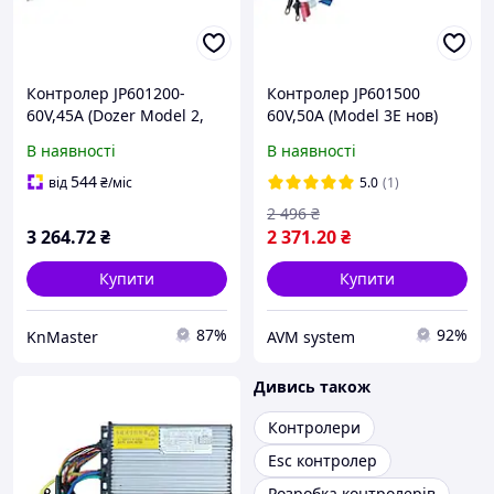
Контролер JP601200-
Контролер JP601500
60V,45A (Dozer Model 2,
60V,50A (Model 3E нов)
2Е)
В наявності
В наявності
544
від
₴
/міс
5.0
(1)
2 496
₴
3 264
.72
₴
2 371
.20
₴
Купити
Купити
87%
92%
KnMaster
AVM system
Дивись також
Контролери
Esc контролер
Розробка контролерів