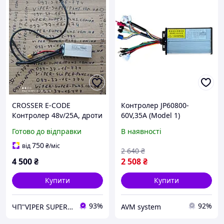
CROSSER E-CODE
Контролер JP60800-
Контролер 48v/25A, дроти
60V,35A (Model 1)
(2+3+3+6+11 Pin) на
Готово до відправки
В наявності
Електровелосипед
Електрофетбайк 20
750
від
₴
/міс
2 640
₴
дюймів.
4 500
₴
2 508
₴
Купити
Купити
93%
92%
ЧП"VIPER SUPER PLUS" Сільгосптехніка, велосипеди, сільгосптовар.
AVM system