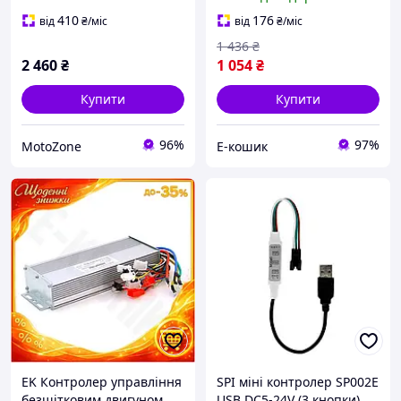
450W 25A для
електросамокату HFX17_E
410
176
від
₴
/міс
від
₴
/міс
1 436
₴
2 460
₴
1 054
₴
Купити
Купити
96%
97%
MotoZone
Е-кошик
EK Контролер управління
SPI міні контролер SP002E
безщітковим двигуном
USB DC5-24V (3 кнопки)