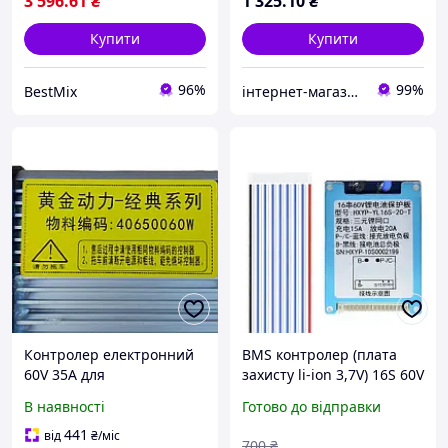
3 596
.61
₴
1 325
.10
₴
Купити
Купити
96%
99%
BestMix
інтернет-магазин «Multitex»
Контролер електронний
BMS контролер (плата
60V 35A для
захисту li-ion 3,7V) 16S 60V
електротрицикла Model 1
20A з балансуванням
В наявності
Готово до відправки
DOZER JP60800
HXYP-YL16S-20T-3.7
441
від
₴
/міс
700
₴