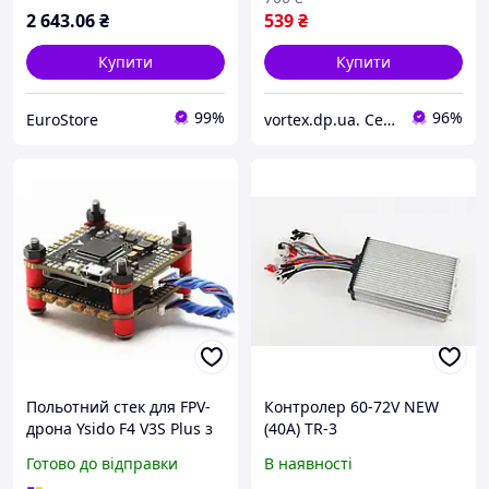
2 643
.06
₴
539
₴
Купити
Купити
99%
96%
EuroStore
vortex.dp.ua. Сервісний центр, ремонт ноутбуків, комп'ютерів, комплектуючих, склад запчастин
Польотний стек для FPV-
Контролер 60-72V NEW
дрона Ysido F4 V3S Plus з
(40А) TR-3
BLS 60 A (контролер і
Готово до відправки
В наявності
регулятор швидкості)