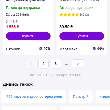
48V Original Design 60V
WS2811, WS2812, WS2813
Готово до відправки
Готово до відправки
64V 1000Вт для
електроскутерів та
259
від
₴
/міс
5.0
(2)
HFX17_E
2 118
₴
1 555
₴
89
.50
₴
Купити
Купити
97%
99%
Е-кошик
МартМакс
1
2
3
...
Показано 1 - 29 товарів з 5000+
Дивись також
IP67 камера відеоспостереження
Пристрій
Килим