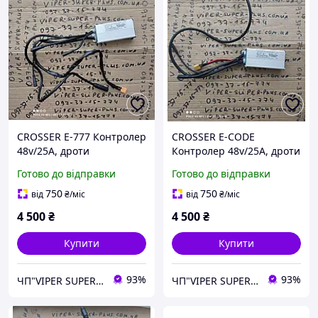
CROSSER E-777 Контролер
CROSSER E-CODE
48v/25A, дроти
Контролер 48v/25A, дроти
(2+3+6+9+11 Pin) на
(2+3+3+6+11 Pin) на
Готово до відправки
Готово до відправки
Електровелосипед
Електровелосипед
Електрофетбайк 20
Електрофетбайк 20
750
750
від
₴
/міс
від
₴
/міс
дюймів.
дюймів.
4 500
₴
4 500
₴
Купити
Купити
93%
93%
ЧП"VIPER SUPER PLUS" Сільгосптехніка, велосипеди, сільгосптовар.
ЧП"VIPER SUPER PLUS" Сільгосптехніка, велосипеди, сільгосптовар.