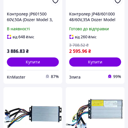
Контролер JP601500
Контролер JP48/601000
60V,50A (Dozer Model 3,
48/60V,35A Dozer Model
3Е)
4R
В наявності
Готово до відправки
648
260
від
₴
/міс
від
₴
/міс
3 708
.52
₴
3 886
.83
₴
2 595
.96
₴
Купити
Купити
87%
99%
KnMaster
Элига