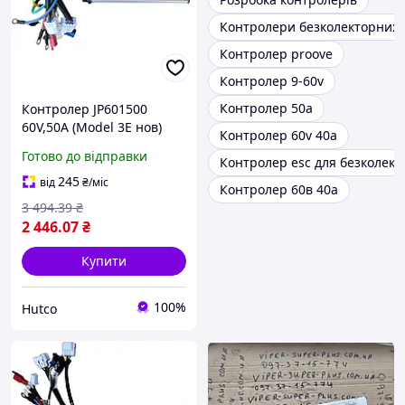
Контролери безколекторних 
Контролер proove
Контролер 9-60v
Контролер 50а
Контролер JP601500
60V,50A (Model 3E нов)
Контролер 60v 40a
для електротрицикла,
Готово до відправки
Контролер esc для безколект
ремонту, заміни,
керування й стабільної
245
від
₴
/міс
Контролер 60в 40а
роботи електродвигуна
3 494
.39
₴
2 446
.07
₴
Купити
100%
Hutco