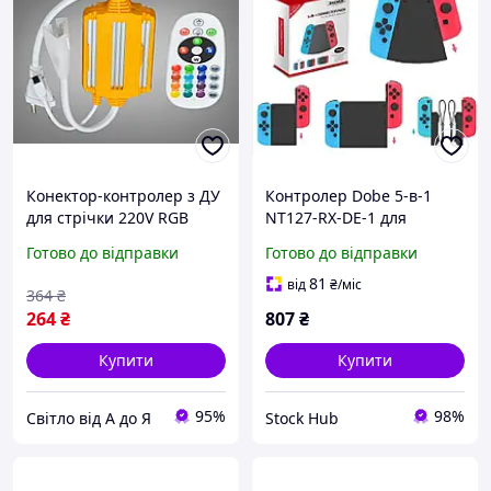
Конектор-контролер з ДУ
Контролер Dobe 5-в-1
для стрічки 220V RGB
NT127-RX-DE-1 для
Nintendo Switch чорний
Готово до відправки
Готово до відправки
комплект конекторів з
ABS пластику
81
від
₴
/міс
364
₴
264
₴
807
₴
Купити
Купити
95%
98%
Світло від А до Я
Stock Hub