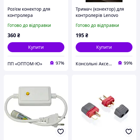
Роз'єм конектор для
Тримач (конектор) для
контролера
контролерів Lenovo
електросамокату Proove
Legion Go 2
Готово до відправки
Готово до відправки
X-City Pro, новий тип
360
₴
195
₴
Купити
Купити
97%
99%
ПП «ОПТОМ-Ю»
Консольні Аксесуари Підставки