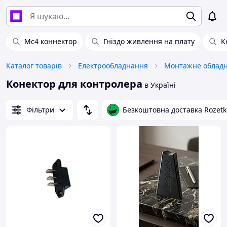
Мс4 коннектор
Гніздо живлення на плату
К
Каталог товарів
Електрообладнання
Монтажне облад
Конектор для контролера
в Україні
Фільтри
Безкоштовна доставка Rozetk