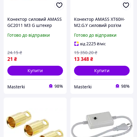
Конектор силовий AMASS
Конектор AMASS XT60H-
GC2011 M3 G штекер
M2.G.Y силовий роз'єм
Banana 2 мм 15 А для
30А 500В для силових
Готово до відправки
Готово до відправки
контролерів силовий
контролерів
роз'єм
2225
від
₴
/міс
24
.15
₴
15 350
.20
₴
21
₴
13 348
₴
Купити
Купити
98%
98%
Masterki
Masterki