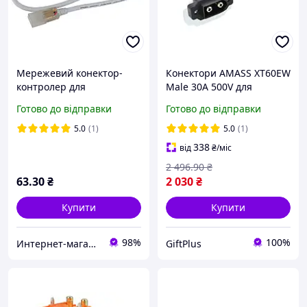
Мережевий конектор-
Конектори AMASS XT60EW
контролер для
Male 30A 500V для
світлодіодної стрічки RGB
силових контролерів 50
Готово до відправки
Готово до відправки
SMD5050 220 вольтів 4pin
шт
10 mm
5.0
(1)
5.0
(1)
338
від
₴
/міс
2 496
.90
₴
63
.30
₴
2 030
₴
Купити
Купити
98%
100%
Интернет-магазин «Dilux»
GiftPlus