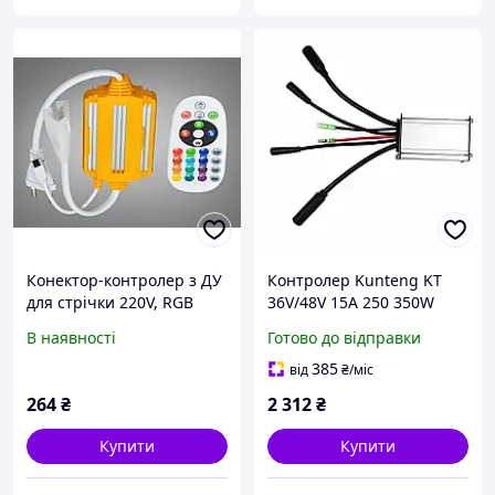
Конектор-контролер з ДУ
Контролер Kunteng KT
для стрічки 220V, RGB
36V/48V 15A 250 350W
синусоїдний, Waterproof-
В наявності
Готово до відправки
конектори, для
електровелосипеда
385
від
₴
/міс
264
₴
2 312
₴
Купити
Купити