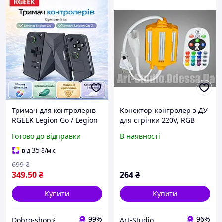
Тримач для контролерів
Конектор-контролер з ДУ
RGEEK Legion Go / Legion
для стрічки 220V, RGB
Go 2, кліп-конектор
PC220-RGB-plug
Готово до відправки
В наявності
рукояток ергономічний
з'єднувач
35
від
₴
/міс
699
₴
349
.50
₴
264
₴
Купити
Купити
99%
96%
Dobro-shop⚡
Art-Studio