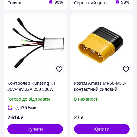
96%
98%
Соляріс
Сервісний центр Екран
Контролер Kunteng KT
Роз'єм Amass MR60-M, 3-
36V/48V 22A 250 500W
контактний силовий
синусоїдний, Waterproof-
конектор із
Готово до відправки
В наявності
конектори для
позолоченими
електровелосипеда,
контактами для
436
від
₴
/міс
самоката
контролерів, зарядних
2 614
₴
27
₴
пристроїв, акумуляторів
Купити
Купити