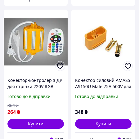
Конектор-контролер з ДУ
Конектор силовий AMASS
для стрічки 220V RGB
AS150U Male 75A 500V для
силових контролерів
Готово до відправки
Готово до відправки
позолочена мідь
364
₴
264
₴
348
₴
Купити
Купити