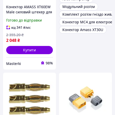
Модульний роз'єм
Конектор AMASS XT60EW
Male силовий штекер для
Комплект роз'єм гніздо живл
силових контролерів 30А
Готово до відправки
Конектор МС4 для електроене
підключення проводів
341
від
₴
/міс
Конектор Amass XT30U
2 355
.20
₴
2 048
₴
Купити
98%
Masterki