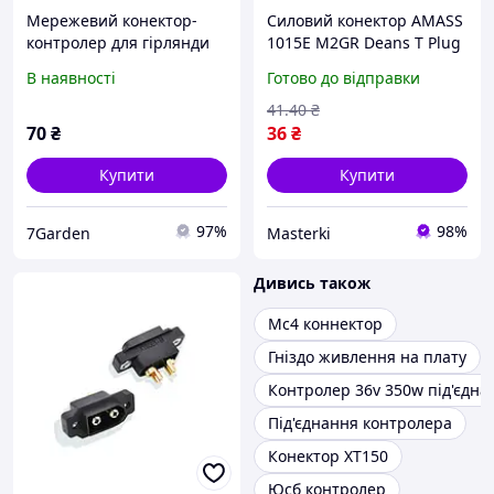
Мережевий конектор-
Силовий конектор AMASS
контролер для гірлянди
1015E M2GR Deans T Plug
(світлодіодної стрічки)
Male 25А для силових
В наявності
Готово до відправки
RGB 220B 2 pin
контролерів 2 шт
41
.40
₴
70
₴
36
₴
Купити
Купити
97%
98%
7Garden
Masterki
Дивись також
Мс4 коннектор
Гніздо живлення на плату
Контролер 36v 350w під'єдна
Під'єднання контролера
Конектор XT150
Юсб контролер