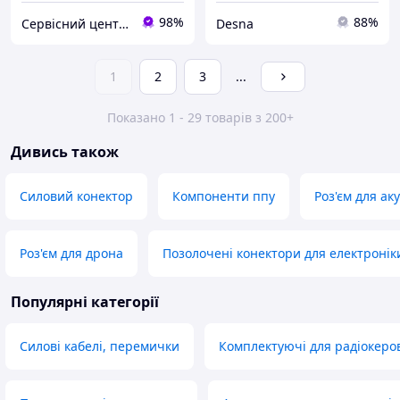
98%
88%
Сервісний центр Екран
Desna
1
2
3
...
Показано 1 - 29 товарів з 200+
Дивись також
Силовий конектор
Компоненти ппу
Роз'єм для ак
Роз'єм для дрона
Позолочені конектори для електронік
Популярні категорії
Силові кабелі, перемички
Комплектуючі для радіокеро