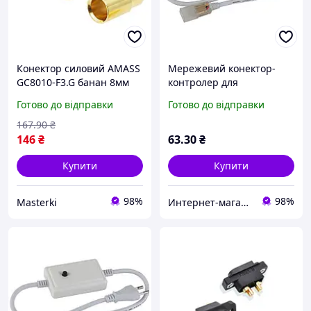
Конектор силовий AMASS
Мережевий конектор-
GC8010-F3.G банан 8мм
контролер для
80А для електродвигунів
світлодіодної стрічки RGB
Готово до відправки
Готово до відправки
силових контролерів
SMD5050 220 вольтів 4pin
167
.90
₴
146
₴
63
.30
₴
Купити
Купити
98%
98%
Masterki
Интернет-магазин «Dilux»