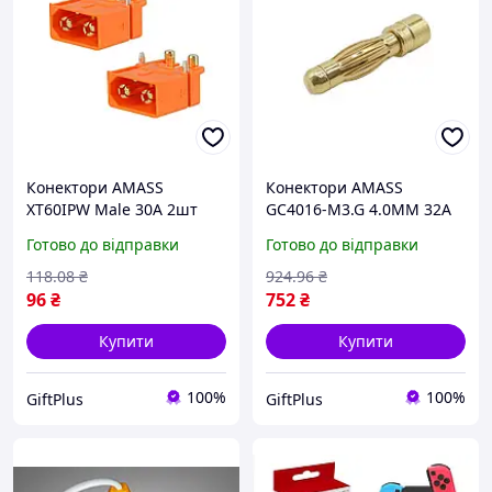
Конектори AMASS
Конектори AMASS
XT60IPW Male 30A 2шт
GC4016-M3.G 4.0MM 32A
для силових контролерів
125V для силових
Готово до відправки
Готово до відправки
та акумуляторів 500В
контролерів 50 шт
118
.08
₴
924
.96
₴
96
₴
752
₴
Купити
Купити
100%
100%
GiftPlus
GiftPlus