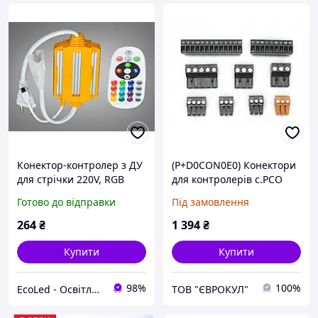
Конектор-контролер з ДУ
(P+D0CON0E0) Конектори
для стрічки 220V, RGB
для контролерів c.PCO
mini
Готово до відправки
Під замовлення
264
₴
1 394
₴
Купити
Купити
98%
100%
EcoLed - Освітлення, яке створює затишок та стиль
ТОВ "ЄВРОКУЛ"