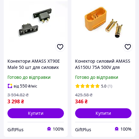
Конектори AMASS XT90E
Конектор силовий AMASS
Male 50 шт для силових
AS150U 75A 500V для
контроллерів 30 А 500 В
силових контроллерів
Готово до відправки
Готово до відправки
1000 переподключень
позолочена мідь
550
від
₴
/міс
5.0
(1)
3 594
.82
₴
425
.58
₴
3 298
₴
346
₴
Купити
Купити
100%
100%
GiftPlus
GiftPlus