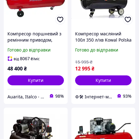
Компресор поршневий з
Компресор масляний
ремінним приводом,
100л 350 л/хв Kowal Polska
Vрес=200л, 350л/хв, 220V,
k1
Готово до відправки
Готово до відправки
2,2кВт
8067
від
₴
/міс
15 995
₴
48 400
₴
12 995
₴
Купити
Купити
98%
93%
Auarita, Italco - преміальне фарбувальне обладнання
⚙️🛠 Інтернет-магазин ALORA