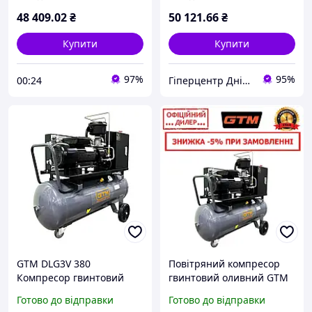
48 409
.02
₴
50 121
.66
₴
Купити
Купити
97%
95%
00:24
Гіперцентр Дніпро - ваги, складська техніка, банківське обладнання
GTM DLG3V 380
Повітряний компресор
Компресор гвинтовий
гвинтовий оливний GTM
рес-100л 350л/хв 3кВт
STP DLG3V 380 (100 л, 380
Готово до відправки
Готово до відправки
8бар 380В
В, 3 кВт, 350 л/хв, 8 барів)