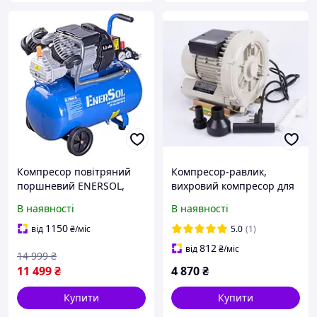
Компресор повітряний
Компресор-равлик,
поршневий ENERSOL,
вихровий компресор для
продуктивність 350 л/хв,
ставка, промислового
В наявності
В наявності
потужність 2.2 кВт, тис 8
рибоводства SunSun HG-
Бар, об'єм ресивера 50 л,
120C (350 л/хв)
1150
від
₴
/міс
5.0
(1)
кількість
812
від
₴
/міс
14 999
₴
11 499
₴
4 870
₴
Купити
Купити