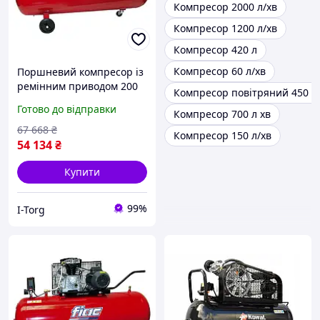
Компресор 2000 л/хв
Компресор 1200 л/хв
Компресор 420 л
Компресор 60 л/хв
Поршневий компресор із
ремінним приводом 200
Компресор повітряний 450 л
л, 350 л/хв, 220V, 2,2 кВт
Готово до відправки
Компресор 700 л хв
FIAC AB200-360-220-RED-
IT
67 668
₴
Компресор 150 л/хв
54 134
₴
Купити
99%
I-Torg