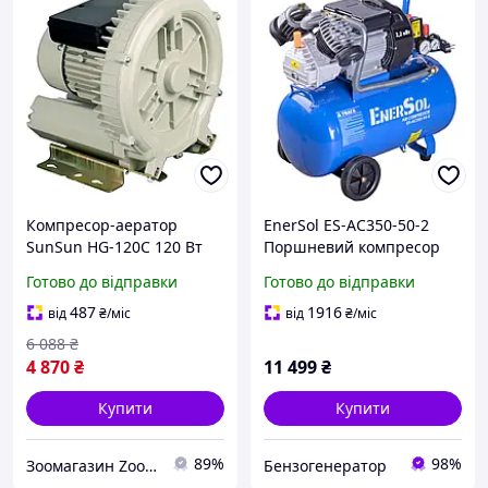
Компресор-аератор
EnerSol ES-AC350-50-2
SunSun HG-120С 120 Вт
Поршневий компресор
350л/хв до 20000 л
350 л/хв 8 бар 350 л/хв
Готово до відправки
Готово до відправки
487
1916
від
₴
/міс
від
₴
/міс
6 088
₴
4 870
₴
11 499
₴
Купити
Купити
89%
98%
Зоомагазин Zoo-expert. Швидка відправка.
Бензогенератор