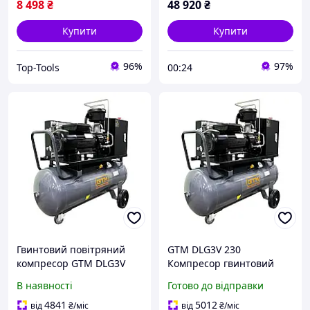
8 498
₴
48 920
₴
Купити
Купити
96%
97%
Top-Tools
00:24
Гвинтовий повітряний
GTM DLG3V 230
компресор GTM DLG3V
Компресор гвинтовий
рес-100л 350л/хв 3кВт
рес-100л 350л/хв 3кВт
В наявності
Готово до відправки
8бар 380В
8бар 220В
4841
5012
від
₴
/міс
від
₴
/міс