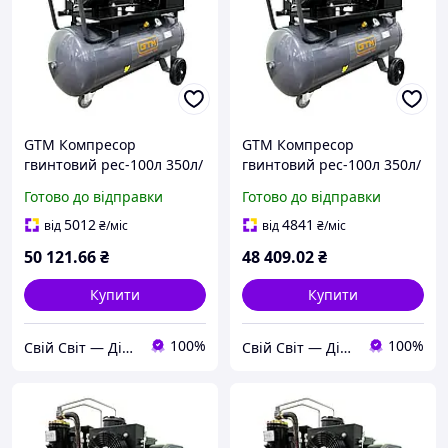
GTM Компресор
GTM Компресор
гвинтовий рес-100л 350л/
гвинтовий рес-100л 350л/
хв 3кВт 8бар 220В
хв 3кВт 8бар 380В
Готово до відправки
Готово до відправки
5012
4841
від
₴
/міс
від
₴
/міс
50 121
.66
₴
48 409
.02
₴
Купити
Купити
100%
100%
Свій Світ — Дім • Дача • Декор
Свій Світ — Дім • Дача • Декор