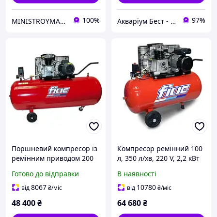
100%
97%
MINISTROYMARKET
Акваріум Бест - акваріумістика перевірена часом
Поршневий компресор із
Компресор ремінний 100
ремінним приводом 200
л, 350 л/хв, 220 V, 2,2 кВт
л, 350 л/хв, 220V, 2,2 кВт
FIAC AB100-360-220-ITALY
Готово до відправки
В наявності
FIAC AB200-360-220-RED-
IT санлайт
8067
10780
від
₴
/міс
від
₴
/міс
48 400
₴
64 680
₴