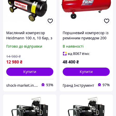
Масляний компресор
Поршневий компресор із
Heidmann 100 л, 10 бар, з
ремінним приводом 200
продуктивністю 350 л / хв
л, 350 л/хв, 220V, 2,2 кВт
Готово до відправки
В наявності
FIAC AB200-360-220-RED-
IT
8067
від
₴
/міс
14 980
₴
12 980
₴
48 400
₴
Купити
Купити
93%
97%
shock-market.in.ua
Гранд Інструмент