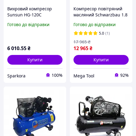
Вихровий компресор
Компресор повітряний
Sunsun HG-120C
масляний Schwarzbau 1.8
професійний для ставка
кВт 100 л 350 л/хв
Готово до відправки
Готово до відправки
120 Вт, 350 л/хв (220 В)
компресор для
пневмоінструменту
5.0
(1)
17 965
₴
6 010
.55
₴
12 965
₴
Купити
Купити
100%
92%
Sparkora
Mega Tool