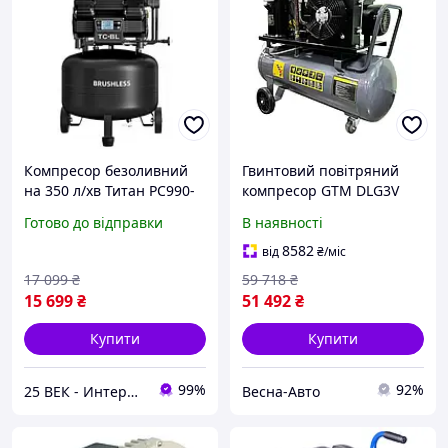
Компресор безоливний
Гвинтовий повітряний
на 350 л/хв Титан PC990-
компресор GTM DLG3V
30 серія Brushless з
230 масляний : 100л, 3
Готово до відправки
В наявності
безщітковим двигуном
кВт, 350 л/хв
8582
від
₴
/міс
17 099
₴
59 718
₴
15 699
₴
51 492
₴
Купити
Купити
99%
92%
25 ВЕК - Интернет-Магазин: электрический, бензиновый, аккумуляторный инструмент и строительство.
Весна-Авто