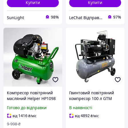
Купити
Купити
98%
97%
SunLight
LeChat Відправка від 1 до 5 днів! На деякі товари може бути передплата!
Компресор повітряний
Гвинтовий повітряний
масляний Helper HP1098
компресор 100 л GTM
50 л 10 бар 2200 Вт 350 л/
DLG3V масляний 350л/хв
Готово до відправки
В наявності
хв мідна обмотка для СТО
8бар 220В
гаража
1416
4892
від
₴
/міс
від
₴
/міс
9 998
₴