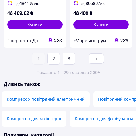
4841
8068
від
₴
/міс
від
₴
/міс
48 409
.02
₴
48 409
₴
Купити
Купити
95%
95%
Гіперцентр Дніпро - ваги, складська техніка, банківське обладнання
«Море инструментов»
1
2
3
...
Показано 1 - 29 товарів з 200+
Дивись також
Компресор повітряний електричний
Повітряний компр
Компресор для майстерні
Компресор для фарбування
Популярні категорії