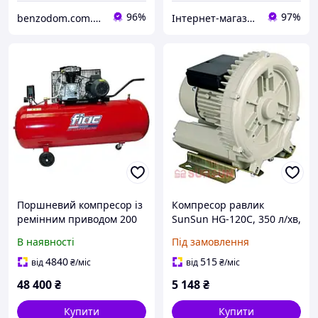
96%
97%
benzodom.com.ua
Інтернет-магазин акваріумістики "Катран"
Поршневий компресор із
Компресор равлик
ремінним приводом 200
SunSun HG-120C, 350 л/хв,
л, 350 л/хв, 220V, 2,2 кВт
120 W (*)
В наявності
Під замовлення
FIAC AB200-360-220-RED-
IT
4840
515
від
₴
/міс
від
₴
/міс
48 400
₴
5 148
₴
Купити
Купити