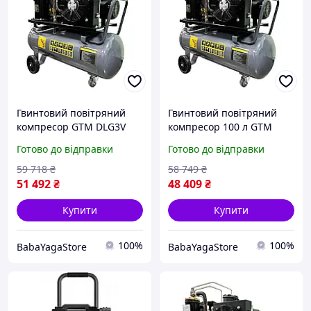
Гвинтовий повітряний
Гвинтовий повітряний
компресор GTM DLG3V
компресор 100 л GTM
230 масляний : 100л, 3
DLG3V 380 масляний :
Готово до відправки
Готово до відправки
кВт, 350 л/хв
100л, 380 В, 3 кВт, 350 л/хв
59 718
₴
58 749
₴
51 492
₴
48 409
₴
Купити
Купити
100%
100%
BabaYagaStore
BabaYagaStore