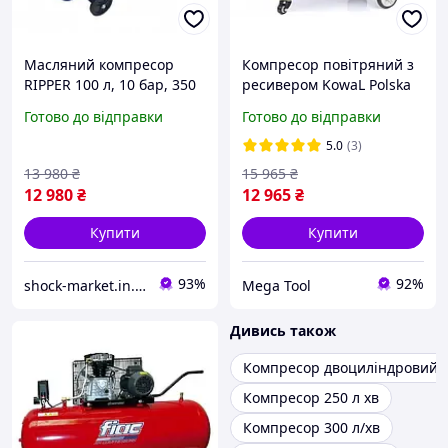
Масляний компресор
Компресор повітряний з
RIPPER 100 л, 10 бар, 350
ресивером KowaL Polska
л/хв, Ремінна передача
1.8 кВт 100 л 350 л/хв
Готово до відправки
Готово до відправки
компресор з ремінною
передачею
5.0
(3)
13 980
₴
15 965
₴
12 980
₴
12 965
₴
Купити
Купити
93%
92%
shock-market.in.ua
Mega Tool
Дивись також
Компресор двоциліндровий
Компресор 250 л хв
Компресор 300 л/хв