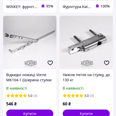
95%
100%
WINKEY: фурнітура для вікон і дверей
Фурнітура.Київ.Юа
Відкидні ножиці Vorne
Нижня петля на стулку, до
MK104-1 (Ширина стулки
130 кг
400-650)
В наявності
В наявності
5.0
(3)
5.0
(3)
546
₴
60
₴
Купити
Купити