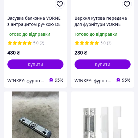
Засувка балконна VORNE
Верхня кутова передача
з антрацитом ручкою DE
для фурнітури VORNE
LUXE комплект
Готово до відправки
Готово до відправки
5.0
(2)
5.0
(2)
480
₴
280
₴
Купити
Купити
95%
95%
WINKEY: фурнітура для вікон і дверей
WINKEY: фурнітура для вікон і дверей