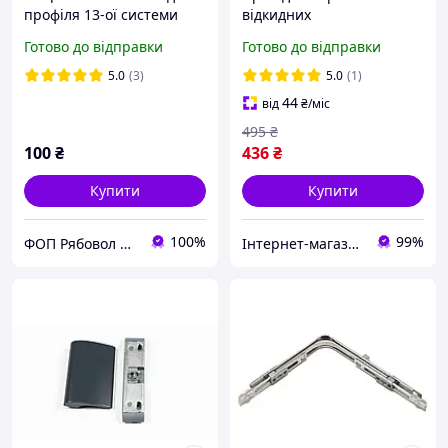
профіля 13-ої системи
відкидних
Vorne
металопластикових
Готово до відправки
Готово до відправки
дверей або вікна
фурнітура Vorne 1700-
5.0
(3)
5.0
(1)
2200 101-5 SP
44
від
₴
/міс
495
₴
100
₴
436
₴
Купити
Купити
100%
99%
ФОП Рябовол О.С.
Інтернет-магазин запчастин до вікон, дверей, жалюзі, ролетів "WENTANA"