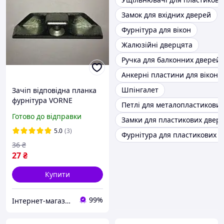
Замок для вхідних дверей
Фурнітура для вікон
Жалюзійні дверцята
Ручка для балконних дверей
Анкерні пластини для вікон
Шпінгалет
Зачіп відповідна планка
фурнітура VORNE
Петлі для металопластикови
V.2601.0102 для
Готово до відправки
Замки для пластикових двер
металопластикових вікон
9 система фурнітури
5.0
(3)
Фурнітура для пластикових 
36
₴
27
₴
Купити
99%
Інтернет-магазин запчастин до вікон, дверей, жалюзі, ролетів "WENTANA"