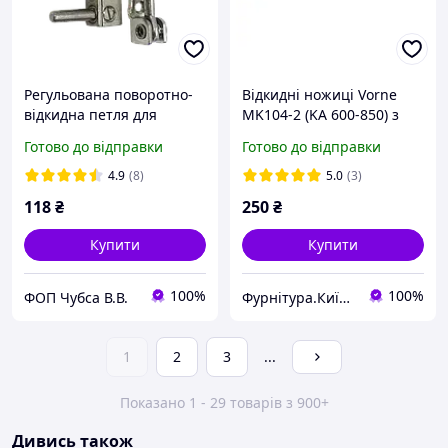
Регульована поворотно-
Відкидні ножиці Vorne
відкидна петля для
MK104-2 (KA 600-850) з
пластикових вікон
цапфою
Готово до відправки
Готово до відправки
4.9
(8)
5.0
(3)
118
₴
250
₴
Купити
Купити
100%
100%
ФОП Чубса В.В.
Фурнітура.Київ.Юа
1
2
3
...
Показано 1 - 29 товарів з 900+
Дивись також