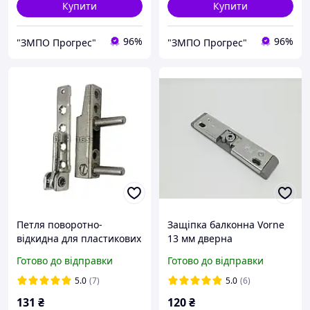
Купити
Купити
96%
96%
"ЗМПО Прогрес"
"ЗМПО Прогрес"
Петля поворотно-
Защіпка балконна Vorne
відкидна для пластикових
13 мм дверна
вікон
Готово до відправки
Готово до відправки
5.0
(7)
5.0
(6)
131
₴
120
₴