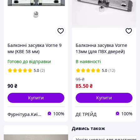
Балконні засувка Vorne 9
Балконна засувка Vorne
мм (KBE 58 мм)
13мм (для ПВХ дверей)
Готово до відправки
В наявності
5.0
(2)
5.0
(12)
95
₴
90
₴
85
.50
₴
Купити
Купити
100%
100%
Фурнітура.Київ.Юа
ДЕ ТРЕЙД
Дивись також
Ущільнювачі для пластикових