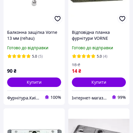
Балконна защіпка Vorne
Відповідна планка
13 мм (rehau)
фурнітури VORNE
V.2504.012 для
Готово до відправки
Готово до відправки
металопластиків вікон 13
система фурнітури
5.0
(5)
5.0
(4)
18
₴
90
₴
14
₴
Купити
Купити
100%
99%
Фурнітура.Київ.Юа
Інтернет-магазин запчастин до вікон, дверей, жалюзі, ролетів "WENTANA"