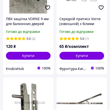
ПВХ защіпка VORNE 9 мм
Середній притиск Vorne
для балконних дверей
(зовнішній) з білими
накладками
Готово до відправки
Готово до відправки
5.0
(2)
5.0
(1)
120
₴
65
₴/комплект
Купити
Купити
100%
100%
KnobixHub
Фурнітура.Київ.Юа