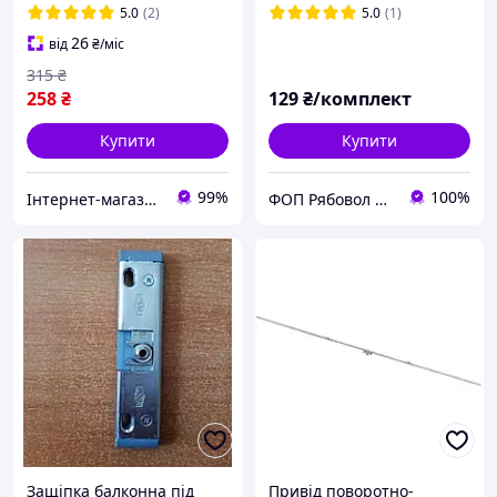
900-1400 артикул
5.0
(2)
5.0
(1)
v.0202.0302
26
від
₴
/міс
315
₴
258
₴
129
₴/комплект
Купити
Купити
99%
100%
Інтернет-магазин запчастин до вікон, дверей, жалюзі, ролетів "WENTANA"
ФОП Рябовол О.С.
Защіпка балконна під
Привід поворотно-