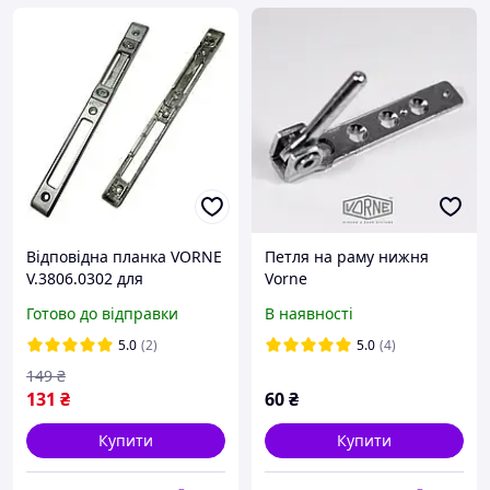
Відповідна планка VORNE
Петля на раму нижня
V.3806.0302 для
Vorne
двостулкових штульпових
Готово до відправки
В наявності
металопластикових
дверей (ПВХ фурнітура)
5.0
(2)
5.0
(4)
149
₴
131
₴
60
₴
Купити
Купити