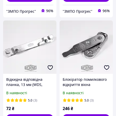
96%
96%
"ЗМПО Прогрес"
"ЗМПО Прогрес"
Відкидна відповідна
Блокіратор помилкового
планка, 13 мм (WDS,
відкриття вікна
Rehau Salamander)
(мікроліфт) VORNE (НКЕ
В наявності
В наявності
(AKK3101)
119)
5.0
(3)
5.0
(3)
72
₴
246
₴