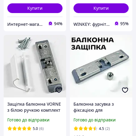
Купити
Купити
94%
95%
Интернет-магазин "Ваш Замок"
WINKEY: фурнітура для вікон і дверей
Защіпка балконна VORNE
Балконна засувка з
з білою ручкою комплект
фіксацією для
металопластикових та
Готово до відправки
Готово до відправки
ПВХ дверей VORNE № 13
5.0
(6)
4.5
(2)