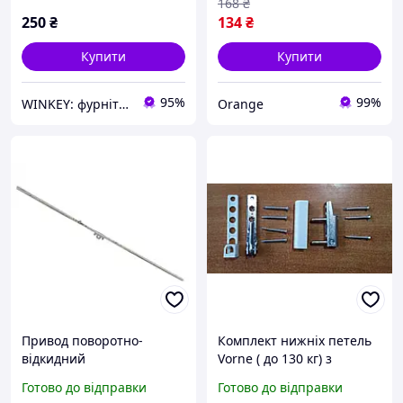
168
₴
250
₴
134
₴
Купити
Купити
95%
99%
WINKEY: фурнітура для вікон і дверей
Orange
Привод поворотно-
Комплект нижніх петель
відкидний
Vorne ( до 130 кг) з
металопластикового вікна
саморізами
Готово до відправки
Готово до відправки
фурнітура VORNE 101-3 SP