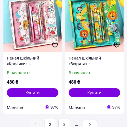
Пенал шкільний
Пенал шкільний
«Кролики» з
«Звірята» з
канцелярським
канцелярським
В наявності
В наявності
приладдям для школи в
приладдям для школи в
комплекті
комплекті
480
₴
480
₴
Купити
Купити
97%
97%
Mansion
Mansion
1
2
3
...