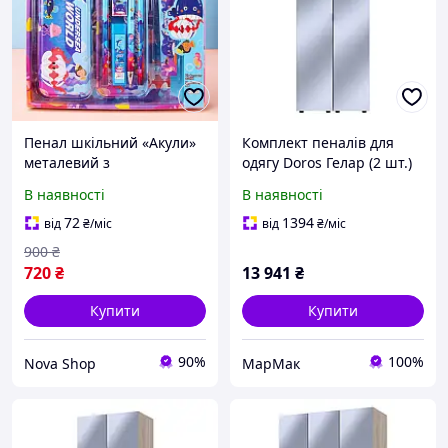
Пенал шкільний «Акули»
Комплект пеналів для
металевий з
одягу Doros Гелар (2 шт.)
канцелярським
78х49,5х203,4 см 2
В наявності
В наявності
приладдям у комплекті
Дзеркала/Графіт (DRS-
набір-коробка для школи,
011125)
72
1394
від
₴
/міс
від
₴
/міс
ручка олівці лінійка гумка
900
₴
720
₴
13 941
₴
Купити
Купити
90%
100%
Nova Shop
МарМак