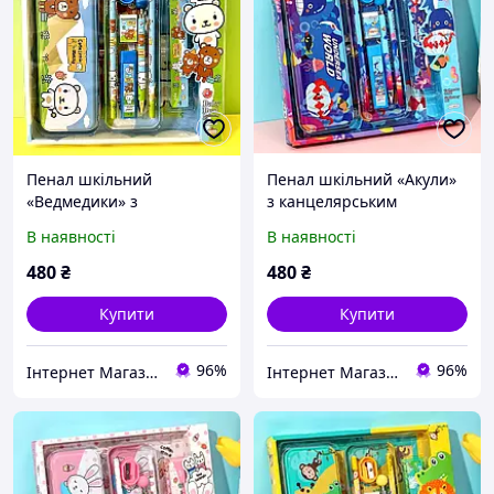
Пенал шкільний
Пенал шкільний «Акули»
«Ведмедики» з
з канцелярським
канцелярським
приладдям для школи в
В наявності
В наявності
приладдям для школи в
комплекті
комплекті
480
₴
480
₴
Купити
Купити
96%
96%
Інтернет Магазин "Tano"
Інтернет Магазин "Tano"