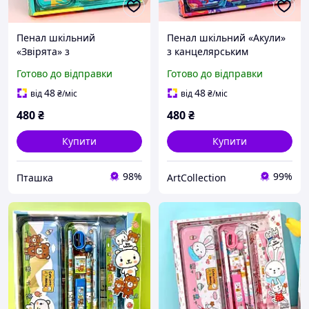
Пенал шкільний
Пенал шкільний «Акули»
«Звірята» з
з канцелярським
канцелярським
приладдям для школи в
Готово до відправки
Готово до відправки
приладдям у комплекті
комплекті
48
48
від
₴
/міс
від
₴
/міс
480
₴
480
₴
Купити
Купити
98%
99%
Пташка
ArtСollection