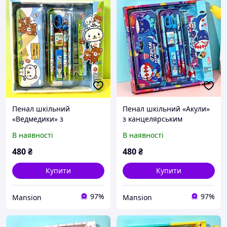
Пенал шкільний
Пенал шкільний «Акули»
«Ведмедики» з
з канцелярським
канцелярським
приладдям для школи в
В наявності
В наявності
приладдям для школи в
комплекті
комплекті
480
₴
480
₴
Купити
Купити
97%
97%
Mansion
Mansion