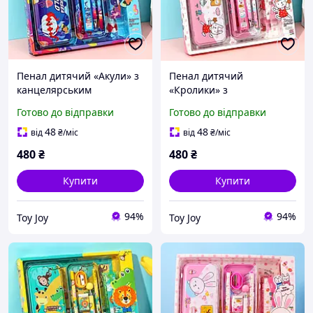
Пенал дитячий «Акули» з
Пенал дитячий
канцелярським
«Кролики» з
приладдям для школи в
канцелярським
Готово до відправки
Готово до відправки
комплекті
приладдям для школи в
комплекті
48
48
від
₴
/міс
від
₴
/міс
480
₴
480
₴
Купити
Купити
94%
94%
Toy Joy
Toy Joy