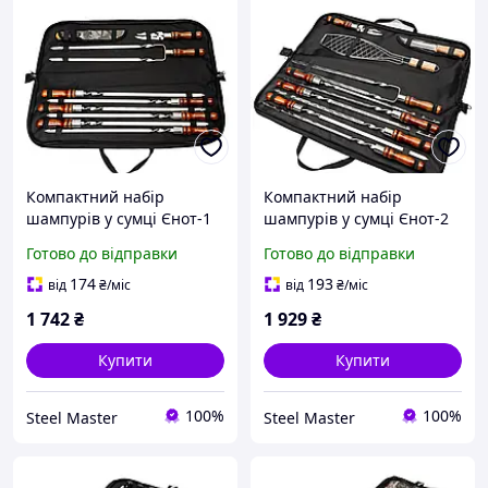
Компактний набір
Компактний набір
шампурів у сумці Єнот-1
шампурів у сумці Єнот-2
(нержавійка 3мм +
(нержавійка 3 мм) із
Готово до відправки
Готово до відправки
кухонний ніж)
подвійним шампуром
174
193
від
₴
/міс
від
₴
/міс
1 742
₴
1 929
₴
Купити
Купити
100%
100%
Steel Master
Steel Master