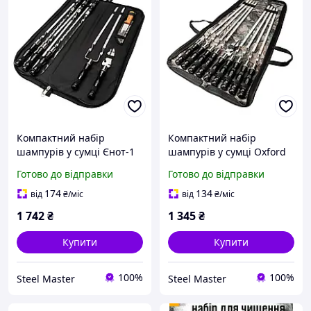
Компактний набір
Компактний набір
шампурів у сумці Єнот-1
шампурів у сумці Oxford
Чорний (нержавійка 3 мм
Єнот-6 Чорний:
Готово до відправки
Готово до відправки
+ подвійний шампур)
професійна нержавійка
174
134
від
₴
/міс
від
₴
/міс
1 742
₴
1 345
₴
Купити
Купити
100%
100%
Steel Master
Steel Master