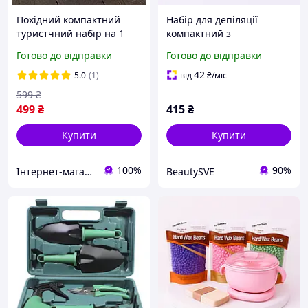
Похідний компактний
Набір для депіляції
туристчний набір на 1
компактний з
персону
силіконовим
Готово до відправки
Готово до відправки
воскоплавом, 5
предметів, Чорний
42
5.0
(1)
від
₴
/міс
599
₴
499
₴
415
₴
Купити
Купити
100%
90%
Інтернет-магазин "Гранд-пікнік"
BeautySVE