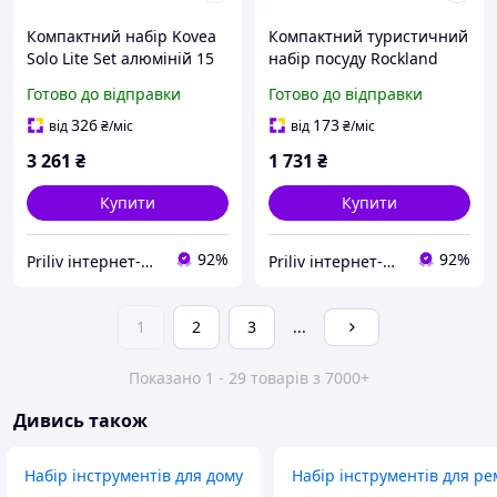
Компактний набір Kovea
Компактний туристичний
Solo Lite Set алюміній 15
набір посуду Rockland
см для 1-2 осіб вага 370 г
Travel Pro анодований
Готово до відправки
Готово до відправки
алюміній 0.75 л 0.3 л вага
215 г
326
173
від
₴
/міс
від
₴
/міс
3 261
₴
1 731
₴
Купити
Купити
92%
92%
Priliv інтернет-магазин
Priliv інтернет-магазин
1
2
3
...
Показано 1 - 29 товарів з 7000+
Дивись також
Набір інструментів для дому
Набір інструментів для ре