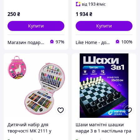
ключ для побутових
193
від
₴
/міс
завдань
250
₴
1 934
₴
Купити
Купити
97%
100%
Магазин подарунків
Like Home - домашній затишок для всієї родини. Будьте як вдома 🤗
Дитячий набір для
Шахи магнітні шашки
творчості MK 2111 у
нарди 3 в 1 настільна гра
валізі Лама buzyna
складана дошка