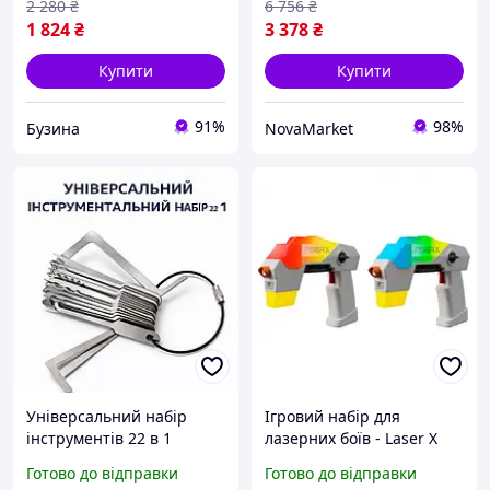
2 280
₴
6 756
₴
1 824
₴
3 378
₴
Купити
Купити
91%
98%
Бузина
NovaMarket
Універсальний набір
Ігровий набір для
інструментів 22 в 1
лазерних боїв - Laser X
Компактний
Ultra Micro для двох
Готово до відправки
Готово до відправки
багатофункціональний
гравців