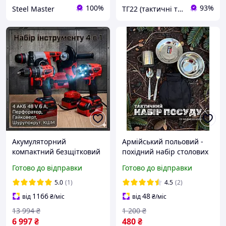
100%
93%
Steel Master
ТГ22 (тактичні товари)
Акумуляторний
Армійський польовий -
компактний безщітковий
похідний набір столових
набір інструменту
приладів з посудом із
Готово до відправки
Готово до відправки
Акумуляторний
нержавійки в компактній
електроінструмент у кейсі
чорній сумці 6в1
5.0
(1)
4.5
(2)
Великий набір
1166
48
від
₴
/міс
від
₴
/міс
інструментів
13 994
₴
1 200
₴
6 997
₴
480
₴