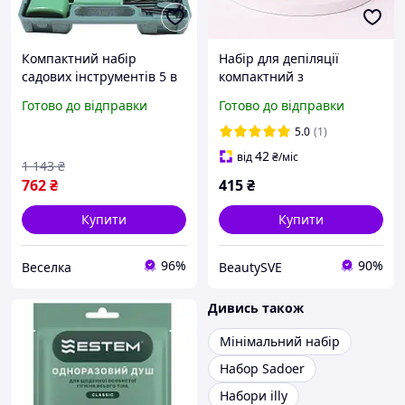
Компактний набір
Набір для депіляції
садових інструментів 5 в
компактний з
1 для догляду за
силіконовим
Готово до відправки
Готово до відправки
рослинами в саду та
воскоплавом, 5
будинку FLAME
предметів, Рожевий
5.0
(1)
42
від
₴
/міс
1 143
₴
762
₴
415
₴
Купити
Купити
96%
90%
Веселка
BeautySVE
Дивись також
Мінімальний набір
Набор Sadoer
Набори illy