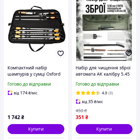
Компактний набір
Набір для чищення зброї
шампурів у сумці Oxford
автомата АК калібру 5.45
Єнот-1 Жовто-
мм і 5.56 мм НАТО Mil-tec
Готово до відправки
Готово до відправки
коричневий (сталь 3 мм +
Mil-tec польовий
ніж)
професійний компактний
174
від
₴
/міс
4.9
(8)
легкий комплект
35
від
₴
/міс
450
₴
1 742
₴
351
₴
Купити
Купити