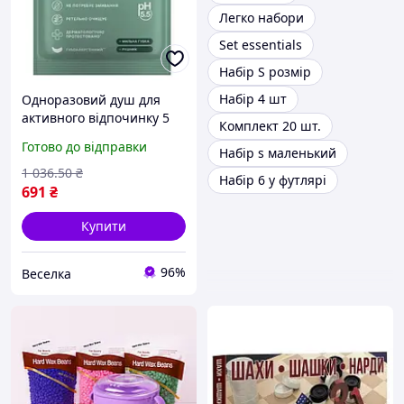
Легко набори
Set essentials
Набір S розмір
Набір 4 шт
Одноразовий душ для
активного відпочинку 5
Комплект 20 шт.
штук компактний набір
Готово до відправки
Набір s маленький
для гігієни на природі
FLAME
1 036
.50
₴
Набір 6 у футлярі
691
₴
Купити
96%
Веселка