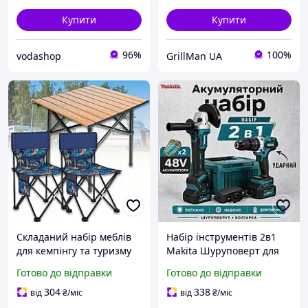
Купити
Купити
96%
100%
vodashop
GrillMan UA
Складаний набір меблів
Набір інструментів 2в1
для кемпінгу та туризму
Makita Шуруповерт для
стіл та два стільці в чохлі
дому Кутова шліфмашина
Готово до відправки
Готово до відправки
STD 02 компактний
акумуляторна Болгарка
buzyna
акумуляторна Компактна
304
338
від
₴
/міс
від
₴
/міс
болгарка