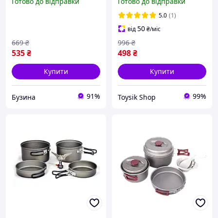
Готово до відправки
Готово до відправки
компактний переносний
набір з фігурами на
5.0
(1)
магнітах для подорожей
50
від
₴
/міс
669
₴
996
₴
535
₴
498
₴
Купити
Купити
91%
99%
Бузина
Toysik Shop