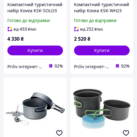
Компактний туристичний
Компактний туристичний
набір Kovea KSK-SOLO3
набір Kovea KSK-WH23
1.2/0.8 л з горілкою Kovea
Hard 23 анодований
Готово до відправки
Готово до відправки
KB-0707 вага 700 г для 1-2
алюміній 2 каструлі 1.8л
осіб
1.0л сковорода 2-3 особи
433
252
від
₴
/міс
від
₴
/міс
814г
4 330
₴
2 520
₴
Купити
Купити
92%
92%
Priliv інтернет-магазин
Priliv інтернет-магазин