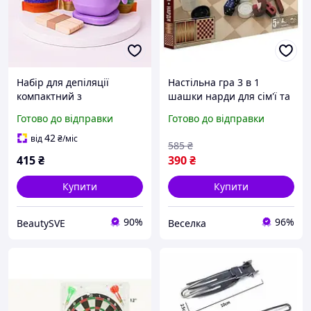
Набір для депіляції
Настільна гра 3 в 1
компактний з
шашки нарди для сім'ї та
силіконовим
друзів від 5 років
Готово до відправки
Готово до відправки
воскоплавом, 5
компактний набір FLAME
предметів, Фіолетовий
42
від
₴
/міс
585
₴
415
₴
390
₴
Купити
Купити
90%
96%
BeautySVE
Веселка