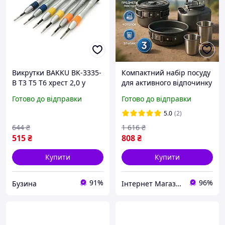
Викрутки BAKKU BK-3335-
Компактний набір посуду
B Т3 Т5 Т6 хрест 2,0 у
для активного відпочинку
блістерній упаковці
HALIN, Посуд кемпінг,
Готово до відправки
Готово до відправки
компактний набір buzyna
Компактний набір для
подорожей MF-80
5.0
(2)
644
₴
1 616
₴
515
₴
808
₴
Купити
Купити
91%
96%
Бузина
Інтернет Магазин "Tano"