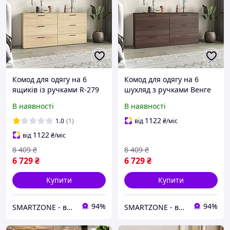
Комод для одягу на 6
Комод для одягу на 6
ящиків із ручками R-279
шухляд з ручками Венге
Дуб сонома, 100
В наявності
В наявності
1122
1.0
(1)
від
₴
/міс
1122
від
₴
/міс
8 409
₴
8 409
₴
6 729
₴
6 729
₴
Купити
Купити
94%
94%
SMARTZONE - виробник стелажів
SMARTZONE - виробник стелажів