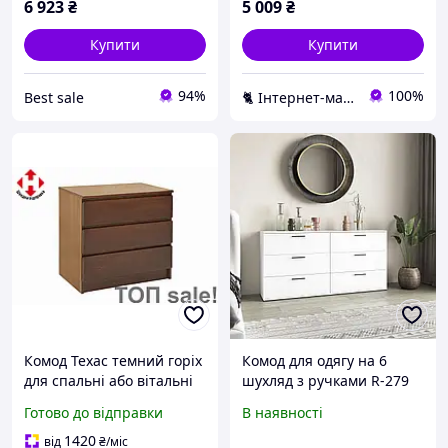
6 923
₴
5 009
₴
Купити
Купити
94%
100%
Best sale
🐈 Інтернет-магазин "Котяра-меблі" Наші меблі в кожну оселю kotyara-mebel.com
Комод Техас темний горіх
Комод для одягу на 6
для спальні або вітальні
шухляд з ручками R-279
меблі для зберігання
Готово до відправки
В наявності
речей комод для одягу
1420
від
₴
/міс