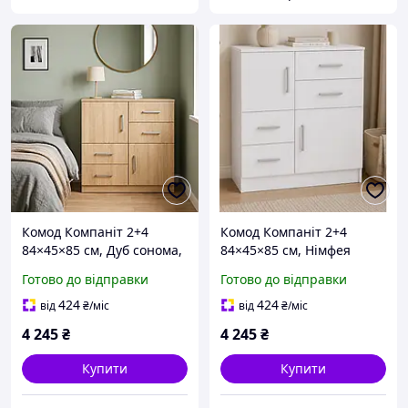
Комод Компаніт 2+4
Комод Компаніт 2+4
84×45×85 см, Дуб сонома,
84×45×85 см, Німфея
з 4 висувними шухлядами
альба, з 4 висувними
Готово до відправки
Готово до відправки
та 2 дверцятами, комод
шухлядами та 2
для одягу, білизни та
дверцятами, комод для
424
424
від
₴
/міс
від
₴
/міс
зберігання рече
одягу, білизни та
4 245
₴
4 245
₴
зберігання рече
Купити
Купити