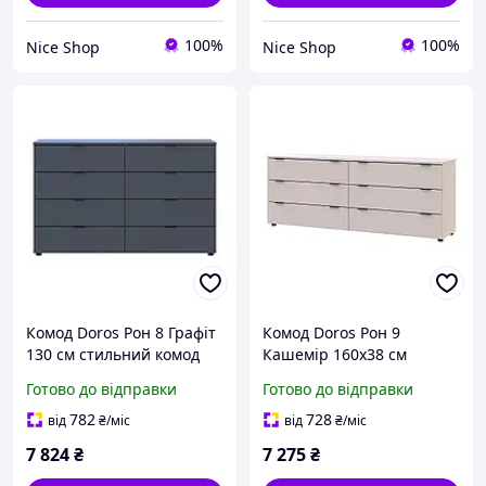
100%
100%
Nice Shop
Nice Shop
Комод Doros Рон 8 Графіт
Комод Doros Рон 9
130 см стильний комод
Кашемір 160х38 см
для зберігання одягу та
стильний компактний
Готово до відправки
Готово до відправки
документів з 8 ящиками
комод для зберігання
одягу та аксесуарів
782
728
від
₴
/міс
від
₴
/міс
7 824
₴
7 275
₴