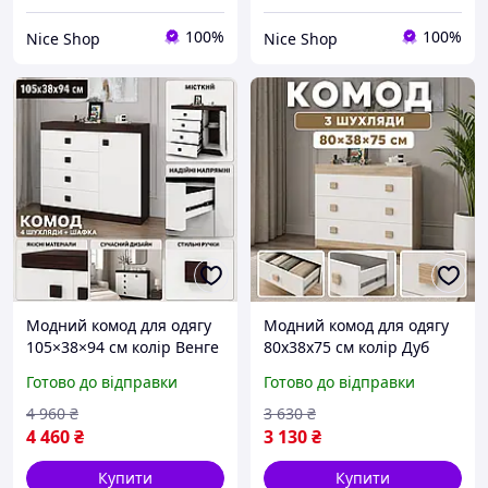
100%
100%
Nice Shop
Nice Shop
Модний комод для одягу
Модний комод для одягу
105×38×94 см колір Венге
80х38х75 см колір Дуб
темний/Білий,
сонома+Білий,
Готово до відправки
Готово до відправки
універсальний на 4
універсальний на 3
ящики, сучасні комоди в
ящики, сучасні комоди в
4 960
₴
3 630
₴
вітальню для речей
вітальню для речей
4 460
₴
3 130
₴
Купити
Купити