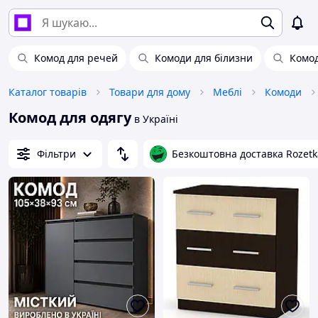
Комод для речей
Комоди для білизни
Комо
Каталог товарів
Товари для дому
Меблі
Комоди
Комод для одягу
в Україні
Фільтри
Безкоштовна доставка Rozetk