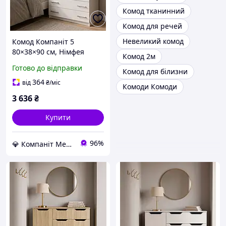
Комод тканинний
Комод для речей
Невеликий комод
Комод Компаніт 5
80×38×90 см, Німфея
Комод 2м
альба, з 5 висувними
Готово до відправки
Комод для білизни
шухлядами на роликових
напрямних, комод для
364
від
₴
/міс
Комоди Комоди
одягу, білизни
3 636
₴
Купити
96%
💎 Компаніт Меблі