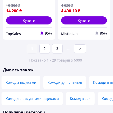
19 596
₴
4 989
₴
14 200
₴
4 490
.10
₴
Купити
Купити
95%
86%
TopSales
MistiqLab
1
2
3
...
Показано 1 - 29 товарів з 6000+
Дивись також
Комод з ящиками
Комоди для спальні
Комоди в в
Комоди з висувними ящиками
Комод в зал
Комод 
Популярні категорії