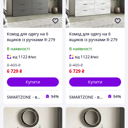
Комод для одягу на 6
Комод для одягу на 6
ящиків із ручками R-279
ящиків із ручками R-279
Антрацит, 80
Бетон, 160
В наявності
В наявності
1122
1122
від
₴
/міс
від
₴
/міс
8 409
₴
8 409
₴
6 729
₴
6 729
₴
Купити
Купити
94%
94%
SMARTZONE - виробник стелажів
SMARTZONE - виробник стелажів