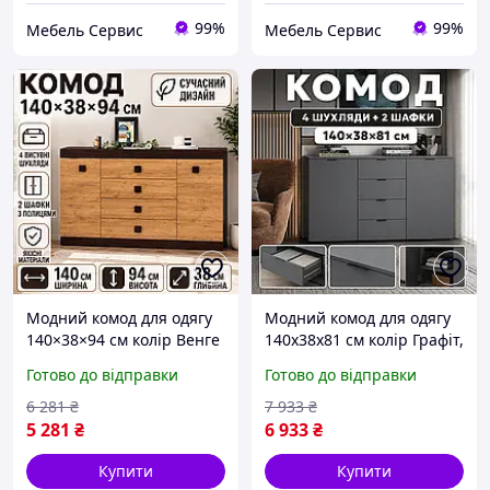
99%
99%
Мебель Сервис
Мебель Сервис
Модний комод для одягу
Модний комод для одягу
140×38×94 см колір Венге
140х38х81 см колір Графіт,
темний + Дуб,
універсальний 1,4 метр
Готово до відправки
Готово до відправки
універсальний 1,4 метр
на 4 ящики, сучасні
на 4 ящики, сучасні
комоди в вітальню для
6 281
₴
7 933
₴
комоди в вітальню для
речей
5 281
₴
6 933
₴
реч
Купити
Купити