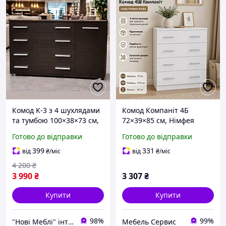
Комод К-3 з 4 шухлядами
Комод Компаніт 4Б
та тумбою 100×38×73 см,
72×39×85 см, Німфея
колір венге темний,
альба, з 4 висувними
Готово до відправки
Готово до відправки
комод для одягу у
шухлядами, комод для
спальню, вітальню,
одягу, білизни та
399
331
від
₴
/міс
від
₴
/міс
передпокій
зберігання речей
4 200
₴
3 990
₴
3 307
₴
Купити
Купити
98%
99%
"Нові Меблі" інтернет-магазин
Мебель Сервис