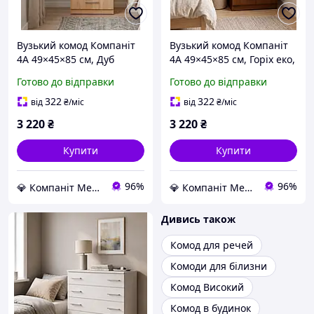
Вузький комод Компаніт
Вузький комод Компаніт
4А 49×45×85 см, Дуб
4А 49×45×85 см, Горіх еко,
сонома, з 4 висувними
з 4 висувними шухлядами
Готово до відправки
Готово до відправки
шухлядами на роликових
на роликових напрямних,
напрямних, компактний
компактний комод для
322
322
від
₴
/міс
від
₴
/міс
комод для одягу
одягу
3 220
₴
3 220
₴
Купити
Купити
96%
96%
💎 Компаніт Меблі
💎 Компаніт Меблі
Дивись також
Комод для речей
Комоди для білизни
Комод Високий
Комод в будинок