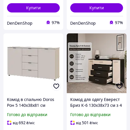
Купити
Купити
97%
97%
DenDenShop
DenDenShop
Комод в спальню Doros
Комод для одягу Еверест
Рон 5 140х38х81 см
Бриз К-6 130х38х73 см з 4
Кашемир меблі для
шухлядами та
Готово до відправки
Готово до відправки
зберігання речей комод
дверцятами Венге
для одягу
темний Дуб молочний
692
501
від
₴
/міс
від
₴
/міс