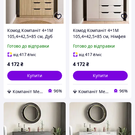
Комод Компаніт 4+1М
Комод Компаніт 4+1М
105,4×42,5×85 см, Дуб
105,4×42,5×85 см, Німфея
сонома, з 4 висувними
альба, з 4 висувними
Готово до відправки
Готово до відправки
шухлядами та
шухлядами та
дверцятами, місткий
дверцятами, місткий
417
417
від
₴
/міс
від
₴
/міс
комод для одягу, білизни
комод для одягу, білизни
4 172
₴
4 172
₴
Купити
Купити
96%
96%
💎 Компаніт Меблі
💎 Компаніт Меблі