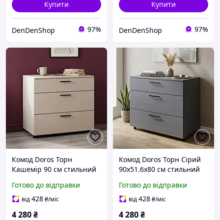
Купити
Купити
97%
97%
DenDenShop
DenDenShop
Комод Doros Торн
Комод Doros Торн Сірий
Кашемір 90 см стильний
90х51.6х80 см стильний
комод для зберігання
комод для зберігання
Готово до відправки
Готово до відправки
одягу та білизни з трьома
одягу та білизни з трьома
ящиками для маленької
ящиками
428
428
від
₴
/міс
від
₴
/міс
кімнати
4 280
₴
4 280
₴