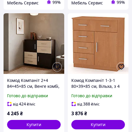
99%
99%
Мебель Сервис
Мебель Сервис
Комод Компаніт 2+4
Комод Компаніт 1-3-1
84×45×85 см, Венге комбі,
80×39×85 см, Вільха, з 4
з 4 висувними шухлядами
висувними шухлядами та
Готово до відправки
Готово до відправки
та 2 дверцятами, комод
дверцятами, стильний
для одягу, білизни та
комод для одягу, білизни
424
388
від
₴
/міс
від
₴
/міс
зберігання рече
та зберіган
4 245
₴
3 876
₴
Купити
Купити