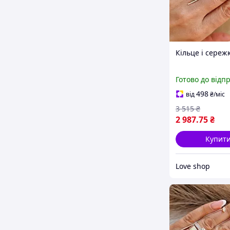
Кільце і сереж
Готово до відп
498
від
₴
/міс
3 515
₴
2 987
.75
₴
Купит
Love shop