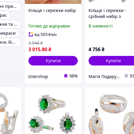
Набори ювелірні прикраси
Кільце і сережки набір
Кільце і сережки -
рас
срібний набір з
золотими накладкам
Комплект сережки та кільце
Готово до відправки
В наявності
"Мирцелла"
рикраси
503
від
₴
/міс
Красиві прикраси, біжутерія
3 548
₴
3 015
.80
₴
4 756
₴
Купити
Купити
98%
9
Intershop
Магія Подарунка