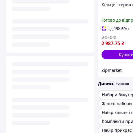
Кільце і сереж
Готово до відп
498
від
₴
/міс
3 515
₴
2 987
.75
₴
Купит
Zipmarket
Дивись також
Набори біжутер
Жіночі набори
Комплекти при