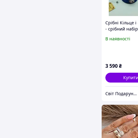
Срібні Кільце 
- срібний набір
золотими накл
В наявності
для урочистих 
Флоренс
3 590
₴
Купит
Світ Подарунків