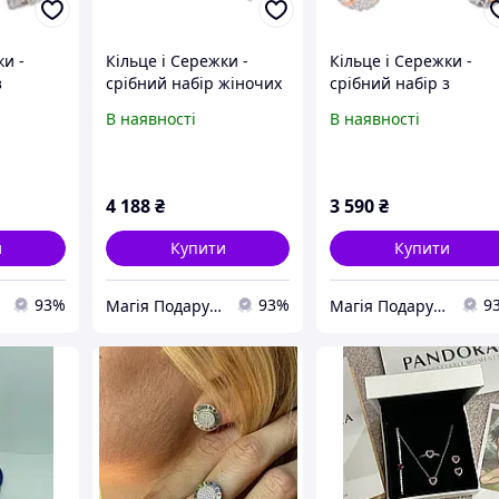
ки -
Кільце і Сережки -
Кільце і Сережки -
з
срібний набір жіночих
срібний набір з
адками
прикрас з зеленими
золотими накладкам
В наявності
В наявності
каменями
4 188
₴
3 590
₴
и
Купити
Купити
93%
93%
9
Магія Подарунка
Магія Подарунка