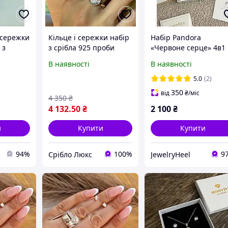
і сережки
Кільце і сережки набір
Набір Pandora
 з
з срібла 925 проби
«Червоне серце» 4в1
адками
*пандора*
ланцюжка, кільце,
В наявності
В наявності
випадків
браслет і сережки-
цвяшки
5.0
(2)
350
від
₴
/міс
4 350
₴
4 132
.50
₴
2 100
₴
и
Купити
Купити
94%
100%
9
Срібло Люкс
JewelryHeel