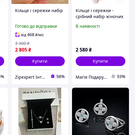
Кільце і сережки набір
Кільце і сережки -
срібний набір жіночих
и
прикрас "Скарабей"
Готово до відправки
В наявності
468
від
₴
/міс
3 300
₴
2 805
₴
2 580
₴
Купити
Купити
3%
98%
93%
Zipexpert Iнтернет-магазин запчастин до побутовой технiки та iтнимних товарiв для дорослих
Магія Подарунка