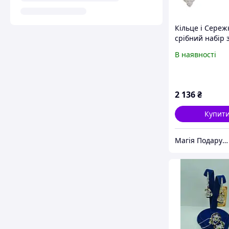
Кільце і Сереж
срібний набір 
золотими накл
В наявності
Ярослава
2 136
₴
Купит
Магія Подарунка