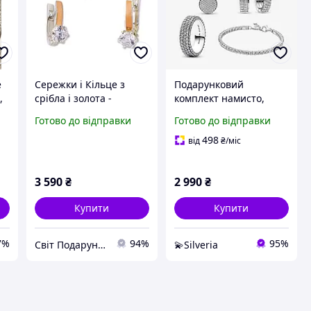
е
Сережки і Кільце з
Подарунковий
,
срібла і золота -
комплект намисто,
срібний набір з
сережки, каблучка та
Готово до відправки
Готово до відправки
золотими накладками
браслет "Два ряди
Наомі
паве" - 16
498
від
₴
/міс
3 590
₴
2 990
₴
Купити
Купити
7%
94%
95%
Світ Подарунків
💫Silveria