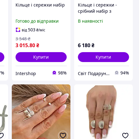
Кільце і сережки набір
Кільце і сережки -
срібний набір з
золотими накладками
Готово до відправки
В наявності
"Мирцелла"
503
від
₴
/міс
3 548
₴
3 015
.80
₴
6 180
₴
Купити
Купити
7%
98%
94%
Intershop
Світ Подарунків