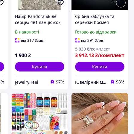
Набір Pandora «Біле
Срібна каблучка та
серце» 4в1 ланцюжок,
сережки Космея
и
кільце, браслет і
В наявності
Готово до відправки
сережки-цвяшки
317
391
від
₴
/міс
від
₴
/міс
5 839
₴/комплект
1 900
₴
3 912
.13
₴/комплект
Купити
Купити
3%
97%
98%
JewelryHeel
Ювелірний магазин AVA