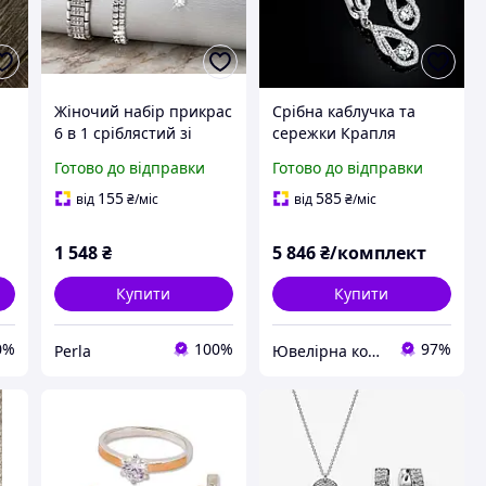
Жіночий набір прикрас
Срібна каблучка та
6 в 1 сріблястий зі
сережки Крапля
ї
стразами, годинник,
ранкової роси
Готово до відправки
Готово до відправки
браслет, кольє, кільце
та сережки
155
585
від
₴
/міс
від
₴
/міс
1 548
₴
5 846
₴/комплект
Купити
Купити
0%
100%
97%
Perla
Ювелірна компанія "DIVA"