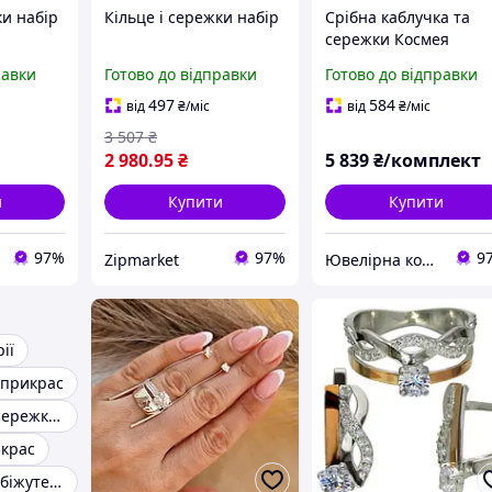
ки набір
Кільце і сережки набір
Срібна каблучка та
сережки Космея
равки
Готово до відправки
Готово до відправки
497
584
від
₴
/міс
від
₴
/міс
3 507
₴
2 980
.95
₴
5 839
₴/комплект
и
Купити
Купити
97%
97%
9
Zipmarket
Ювелірна компанія "DIVA"
ії
 прикрас
Набір кільце і сережки срібло
крас
Набір прикрас біжутерія