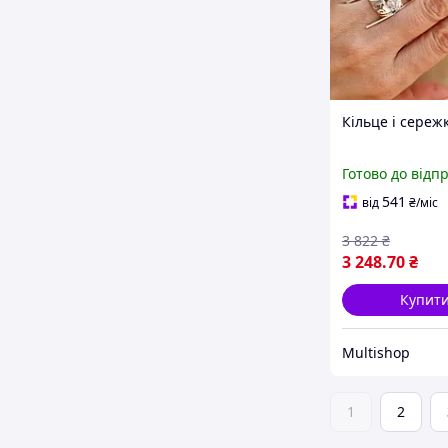
Кільце і сереж
Готово до відп
541
від
₴
/міс
3 822
₴
3 248
.70
₴
Купит
Multishop
1
2