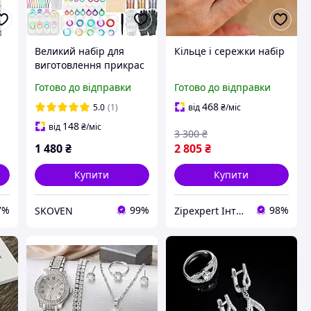
Великий набір для
Кільце і сережки набір
виготовлення прикрас
і біжутерії брелків
Готово до відправки
Готово до відправки
кілець перснів сережок
з епоксидної смоли для
468
5.0
(1)
від
₴
/міс
власноруч новачка 319
148
від
₴
/міс
3 300
₴
в 1
1 480
₴
2 805
₴
Купити
Купити
7%
99%
98%
SKOVEN
Zipexpert Iнтернет-магазин запчастин до побутовой технiки та iтнимних товарiв для дорослих