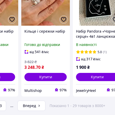
ки набір
Кільце і сережки набір
Набір Pandora «Чорн
серце» 4в1 ланцюжка
кільце, браслет і
равки
Готово до відправки
В наявності
сережки-цвяшки
541
від
₴
/міс
5.0
(1)
317
від
₴
/міс
3 822
₴
3 248
.70
₴
1 900
₴
и
Купити
Купити
97%
97%
9
Multishop
JewelryHeel
3
...
Вперед
Показано 1 - 29 товарів з 8000+