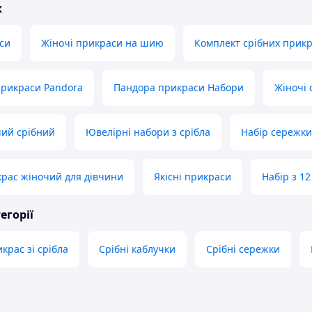
ж
си
Жіночі прикраси на шию
Комплект срібних прик
прикраси Pandora
Пандора прикраси Набори
Жіночі 
чий срібний
Ювелірні набори з срібла
Набір сережки
рас жіночий для дівчини
Якісні прикраси
Набір з 1
егорії
крас зі срібла
Срібні каблучки
Срібні сережки