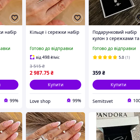
ки набір
Кільце і сережки набір
Подарунковий набір
кулон з сережками та
каблучка "Сяйво твоє
равки
Готово до відправки
Готово до відправки
впевненості"
498
від
₴
/міс
5.0
(1)
3 515
₴
2 987
.75
₴
359
₴
и
Купити
Купити
99%
99%
10
Love shop
Semitsvet