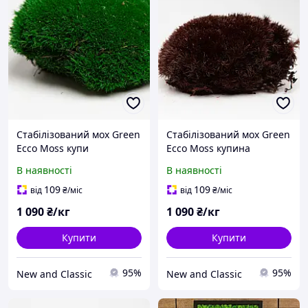
Стабілізований мох Green
Стабілізований мох Green
Ecco Moss купи
Ecco Moss купина
Натурально-зелена -
Коричнева BROWN 1 кг
В наявності
В наявності
NATURAL GREEN - 1 кг
109
109
від
₴
/міс
від
₴
/міс
1 090
₴/кг
1 090
₴/кг
Купити
Купити
95%
95%
New and Classic
New and Classic