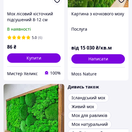
Мох лісовий кісточкий
Картина з кочкового моху
підсушений 8-12 см
Містер Хелікс 1 шт.
В наявності
Послуга
5.0
(6)
86
₴
від
15 030
₴/кв.м
Купити
Написати
100%
Мистер Хеликс
Moss Nature
Дивись також
Ісландський мох
Живий мох
Мох для равликів
Мох натуральний