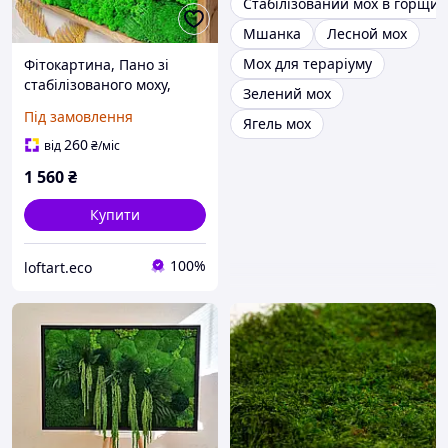
Стабілізований мох в горщик
Мшанка
Лесной мох
Мох для тераріуму
Фітокартина, Пано зі
стабілізованого моху,
Зелений мох
Картина з кочковим
Під замовлення
Ягель мох
мохом, Стабілізований
мох Ягель в рамі, Панно із
260
від
₴
/міс
мха
1 560
₴
Купити
100%
loftart.eco