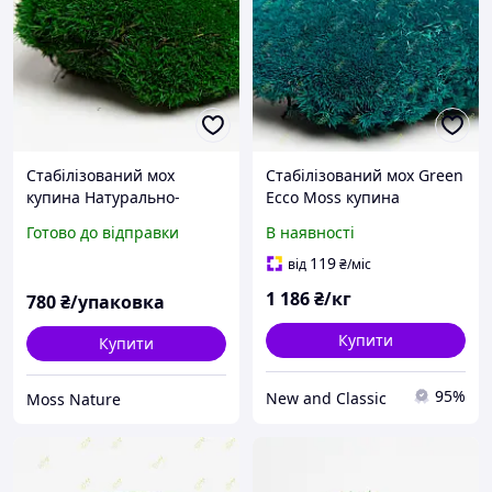
Стабілізований мох
Стабілізований мох Green
купина Натурально-
Ecco Moss купина
зелена - NATURAL GREEN -
блакитна 1 кг.
Готово до відправки
В наявності
0,5 кг
119
від
₴
/міс
1 186
₴/кг
780
₴/упаковка
Купити
Купити
95%
New and Classic
Moss Nature