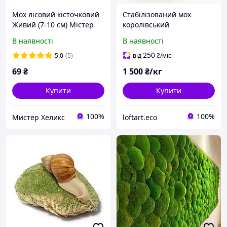
Мох лісовий кісточковий
Стабілізований мох
Живий (7-10 см) Містер
королівський
Хелікс 1 шт.
В наявності
В наявності
250
5.0
(5)
від
₴
/міс
69
₴
1 500
₴/кг
Купити
Купити
100%
100%
Мистер Хеликс
loftart.eco