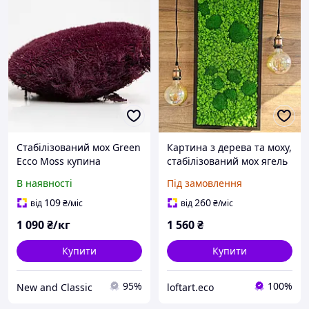
Стабілізований мох Green
Картина з дерева та моху,
Ecco Moss купина
стабілізований мох ягель
Пурпурна - PURPLE - 1 кг
у рамі, картинна
В наявності
Під замовлення
дерев'яна настінна
109
260
від
₴
/міс
від
₴
/міс
1 090
₴/кг
1 560
₴
Купити
Купити
95%
100%
New and Classic
loftart.eco