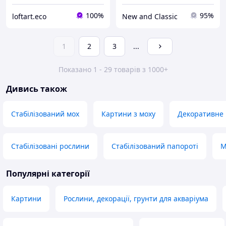
100%
95%
loftart.eco
New and Classic
1
2
3
...
Показано 1 - 29 товарів з 1000+
Дивись також
Стабілізований мох
Картини з моху
Декоративне 
Стабілізовані рослини
Стабілізований папороті
М
Популярні категорії
Картини
Рослини, декорації, грунти для акваріума