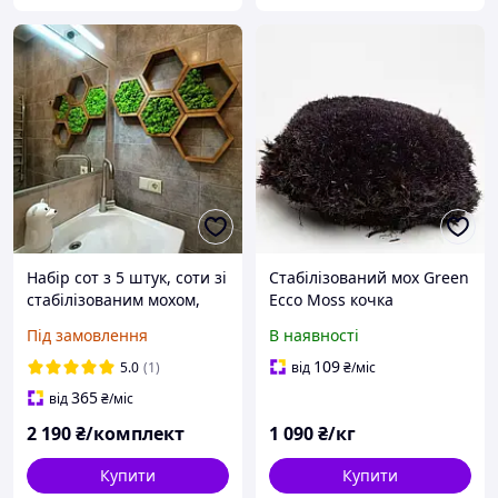
Набір сот з 5 штук, соти зі
Стабілізований мох Green
стабілізованим мохом,
Ecco Moss кочка
декоративні настінні
Фіолетова VIOLET 1 кг
Під замовлення
В наявності
соти, декор з моху
109
5.0
(1)
від
₴
/міс
365
від
₴
/міс
2 190
₴/комплект
1 090
₴/кг
Купити
Купити