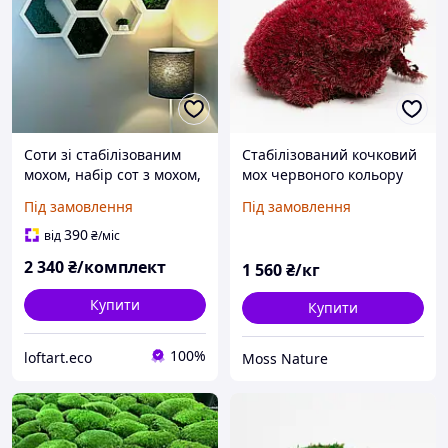
Соти зі стабілізованим
Стабілізований кочковий
мохом, набір сот з мохом,
мох червоного кольору
шестикутники з мохом,
Moss Nature 1 кг
Під замовлення
Під замовлення
настінна картина з мохом
390
від
₴
/міс
2 340
₴/комплект
1 560
₴/кг
Купити
Купити
100%
loftart.eco
Moss Nature