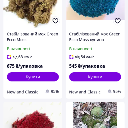
Стабілізований мох Green
Стабілізований мох Green
Ecco Moss
Ecco Moss купина
скандинавський ягель
блакитна 0,5 кг.
В наявності
В наявності
коричневий 0.5 кг
68
54
від
₴
/міс
від
₴
/міс
675
₴/упаковка
545
₴/упаковка
Купити
Купити
95%
95%
New and Classic
New and Classic