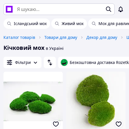
Ісландський мох
Живий мох
Мох для равлик
Каталог товарів
Товари для дому
Декор для дому
Ш
Кічковий мох
в Україні
Фільтри
Безкоштовна доставка Rozetk