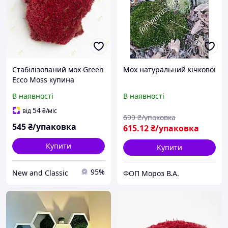
Стабілізований мох Green
Мох натуральний кічкової
Ecco Moss купина
червона 0,5 кг.
В наявності
В наявності
54
від
₴
/міс
699
₴/упаковка
545
₴/упаковка
615
.12
₴/упаковка
Купити
Купити
95%
New and Classic
ФОП Мороз В.А.