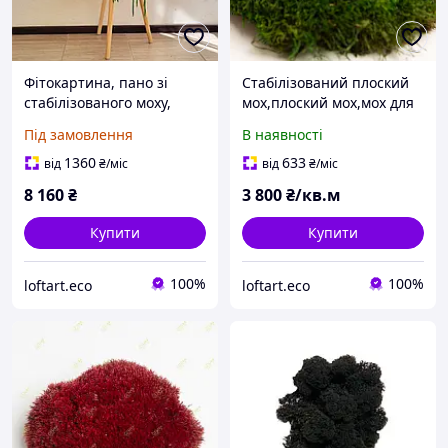
Фітокартина, пано зі
Стабілізований плоский
стабілізованого моху,
мох,плоский мох,мох для
картина з кочковим
картин
Під замовлення
В наявності
мохом, панно з мохом
1360
633
від
₴
/міс
від
₴
/міс
8 160
₴
3 800
₴/кв.м
Купити
Купити
100%
100%
loftart.eco
loftart.eco