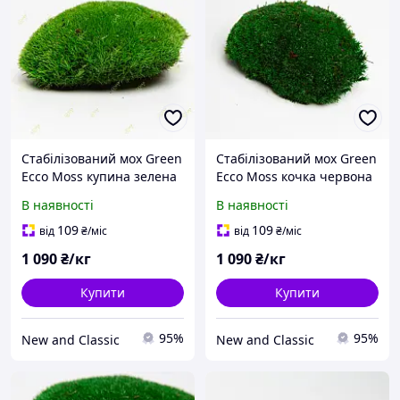
Стабілізований мох Green
Стабілізований мох Green
Ecco Moss купина зелена
Ecco Moss кочка червона
1 кг
1 кг
В наявності
В наявності
109
109
від
₴
/міс
від
₴
/міс
1 090
₴/кг
1 090
₴/кг
Купити
Купити
95%
95%
New and Classic
New and Classic