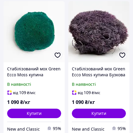
Стабілізований мох Green
Стабілізований мох Green
Ecco Moss купина
Ecco Moss купина Бузкова
Бірюзова - TURQUOISE - 1
- LILAC - 1 кг
В наявності
В наявності
кг
109
109
від
₴
/міс
від
₴
/міс
1 090
₴/кг
1 090
₴/кг
Купити
Купити
95%
95%
New and Classic
New and Classic