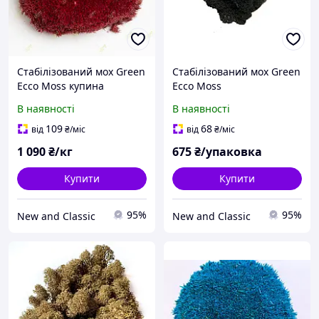
Стабілізований мох Green
Стабілізований мох Green
Ecco Moss купина
Ecco Moss
червона 1 кг
скандинавський ягель
В наявності
В наявності
Black 0,5 кг
109
68
від
₴
/міс
від
₴
/міс
1 090
₴/кг
675
₴/упаковка
Купити
Купити
95%
95%
New and Classic
New and Classic