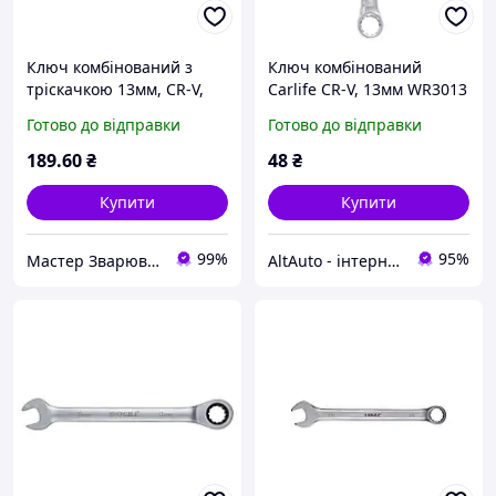
Ключ комбінований з
Ключ комбінований
тріскачкою 13мм, CR-V,
Carlife CR-V, 13мм WR3013
52655, Vorel
Готово до відправки
Готово до відправки
189
.60
₴
48
₴
Купити
Купити
99%
95%
Мастер Зварювання
AltAuto - інтернет магазин автозапчастин та автоаксесуарів