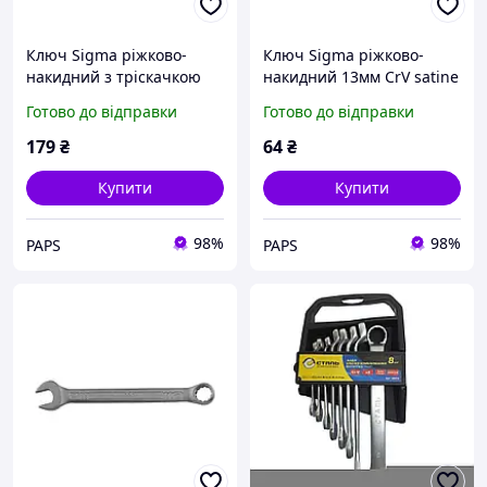
Ключ Sigma ріжково-
Ключ Sigma ріжково-
накидний з тріскачкою
накидний 13мм CrV satine
13мм CrV satine (6022131)
(6021131) m
Готово до відправки
Готово до відправки
x
179
₴
64
₴
Купити
Купити
98%
98%
PAPS
PAPS