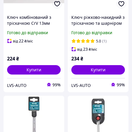
Ключ комбінований з
Ключ ріжково-накидний з
тріскачкою CrV 13мм
тріскачкою та шарніром
СИЛА (202017)
CrV 13мм СИЛА (202117)
Готово до відправки
Готово до відправки
22
від
₴
/міс
5.0
(1)
23
від
₴
/міс
224
₴
234
₴
Купити
Купити
99%
99%
LVS-AUTO
LVS-AUTO