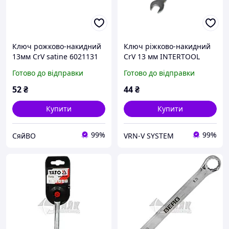
Ключ рожково-накидний
Ключ ріжково-накидний
13мм CrV satine 6021131
CrV 13 мм INTERTOOL
ТМ SIGMA
(41641)
Готово до відправки
Готово до відправки
52
₴
44
₴
Купити
Купити
99%
99%
СяйВО
VRN-V SYSTEM