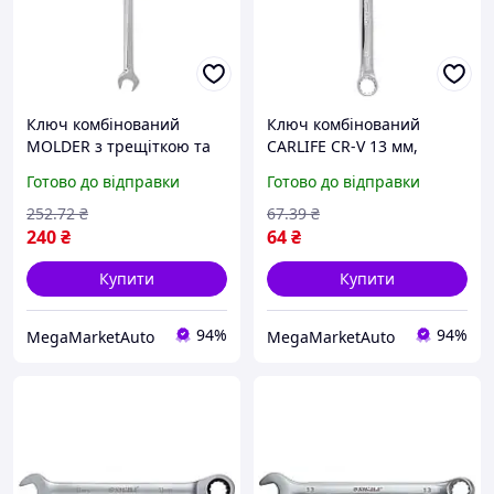
Ключ комбінований
Ключ комбінований
MOLDER з трещіткою та
CARLIFE CR-V 13 мм,
карданом CR-V, 13 мм,
хромово-ванадієва сталь,
Готово до відправки
Готово до відправки
хромово-ванадієва сталь,
нікель-хромоване
72-зубцевий механізм,
покриття, кільце під
252
.72
₴
67
.39
₴
кутом 15°
240
₴
64
₴
Купити
Купити
94%
94%
MegaMarketAuto
MegaMarketAuto