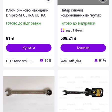
Ключ ріжково-накидний
Набір ключів
Dnipro-M ULTRA ULTRA
комбінованих вигнутих
CR-V, штамп. (13 мм)
12шт
Готово до відправки
Готово до відправки
(6,7,8,9,10,11,12,13,14,17,1
9мм) CR-V, сатін,
51
від
₴
/міс
пласт.тримач СТАЛЬ
81
₴
508
.21
₴
Купити
Купити
96%
91%
ПП "Таволга" - магазин запчастин та інструментів
Файний дім