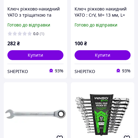
Ключ ріжково-накидний
Ключ ріжково накидний
YATO з тріщаткою та
YATO : CrV, М= 13 мм, L=
шарніром : CrV, М= 13 мм,
180 мм YT-0342
Готово до відправки
Готово до відправки
L= 180 мм YT-1679
0.0
(1)
282
₴
100
₴
Купити
Купити
93%
93%
SHEPITKO
SHEPITKO