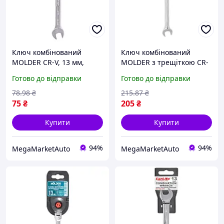
Ключ комбінований
Ключ комбінований
MOLDER CR-V, 13 мм,
MOLDER з трещіткою CR-
хромово-ванадієва сталь,
V, 13 мм, хромово-
Готово до відправки
Готово до відправки
матове, сатинове
ванадієва сталь, 72-
покриття, кільце під
зубцевий механізм,
78
.98
₴
215
.87
₴
кутом
75
₴
205
₴
Купити
Купити
94%
94%
MegaMarketAuto
MegaMarketAuto