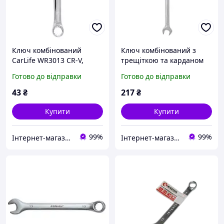
Ключ комбінований
Ключ комбінований з
CarLife WR3013 CR-V,
трещіткою та карданом
13мм
Molder MT57013 CR-V,
Готово до відправки
Готово до відправки
13мм
43
₴
217
₴
Купити
Купити
99%
99%
Інтернет-магазин "Запчастини до авто і не тільки"
Інтернет-магазин "Запчастини до авто і не тільки"