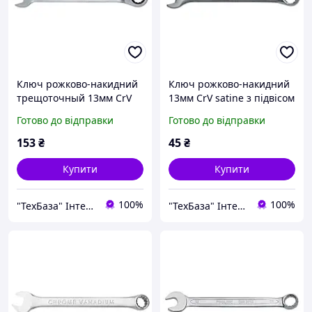
Ключ рожково-накидний
Ключ рожково-накидний
трещоточный 13мм CrV
13мм CrV satine з підвісом
satine SIGMA (6022131)
SIGMA (6021581)
Готово до відправки
Готово до відправки
153
₴
45
₴
Купити
Купити
100%
100%
"ТехБаза" Інтернет магазин
"ТехБаза" Інтернет магазин