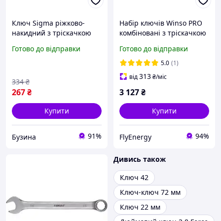
Ключ Sigma ріжково-
Набір ключів Winso PRO
накидний з тріскачкою
комбіновані з тріскачкою
13мм CrV satine 6022131
і карданом CR-V 12шт (7-
Готово до відправки
Готово до відправки
buzyna
8-9-10-12-13-14-16-17-18-
19 мм)
5.0
(1)
313
від
₴
/міс
334
₴
267
₴
3 127
₴
Купити
Купити
91%
94%
Бузина
FlyEnergy
Дивись також
Ключ 42
Ключ-ключ 72 мм
Ключ 22 мм