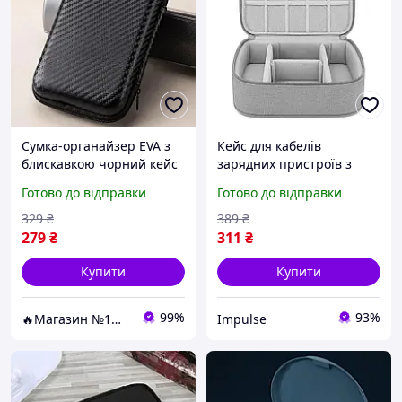
Сумка-органайзер EVA з
Кейс для кабелів
блискавкою чорний кейс
зарядних пристроїв з
для кабелів та аксесуарів
тканини оксфорд
Готово до відправки
Готово до відправки
15×10×4.5 см
компактний розмір
24х9х18 см колір grey
329
₴
389
₴
impulse
279
₴
311
₴
Купити
Купити
99%
93%
🔥Магазин №1🔥 - Товарів для дому
Impulse