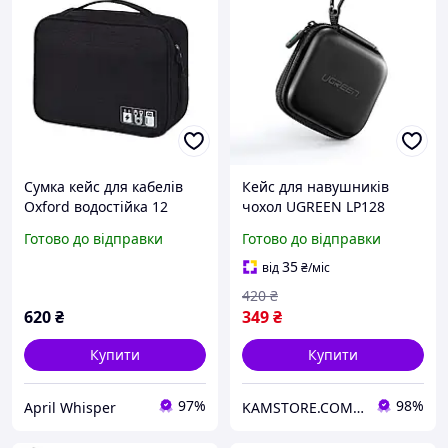
Сумка кейс для кабелів
Кейс для навушників
Oxford водостійка 12
чохол UGREEN LP128
відділень, органайзер
футляр для зберігання
Готово до відправки
Готово до відправки
сумка для гаджетів
кабелів з карабіном
пристроїв кабелів
Headset Storage Bag Black
35
від
₴
/міс
(40816)
420
₴
620
₴
349
₴
Купити
Купити
97%
98%
April Whisper
KAMSTORE.COM.UA