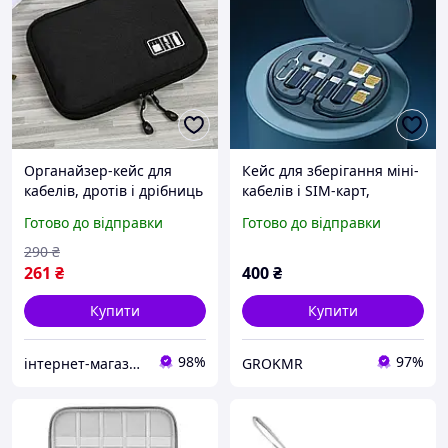
Органайзер-кейс для
Кейс для зберігання міні-
кабелів, дротів і дрібниць
кабелів і SIM-карт,
22*17*5 см Чорний.
універсальний набір з
Готово до відправки
Готово до відправки
Чохол-кейс для кабелів і
USB-кабелями Type-C,
аксесуарів
Lightning, Micro USB,
290
₴
синій кейс
261
₴
400
₴
Купити
Купити
98%
97%
інтернет-магазин "Techno-Power"
GROKMR