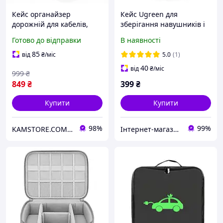
Кейс органайзер
Кейс Ugreen для
дорожній для кабелів,
зберігання навушників і
павербанков, екшн камер
кабелів 8 см x 8 см Black
Готово до відправки
В наявності
Ugreen 50274
(LP128)
85
від
₴
/міс
5.0
(1)
40
від
₴
/міс
999
₴
849
₴
399
₴
Купити
Купити
98%
99%
KAMSTORE.COM.UA
Інтернет-магазин аксесуарів "HUSKY SHOP"