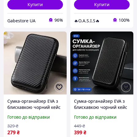
Купити
Купити
96%
100%
Gabestore UA
🔥O.A.S.I.S🔥
Сумка-органайзер EVA з
Сумка-органайзер EVA з
блискавкою чорний кейс
блискавкою чорний кейс
для кабелів та аксесуарів
для кабелів та аксесуарів
Готово до відправки
Готово до відправки
15×10×4.5 см
20×10×4 см
329
₴
449
₴
279
₴
399
₴