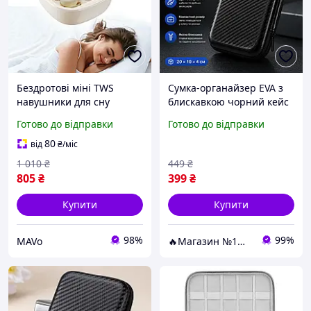
Бездротові міні TWS
Сумка-органайзер EVA з
навушники для сну
блискавкою чорний кейс
Bluetooth 5.4, бежеві, нові
для кабелів та аксесуарів
Готово до відправки
Готово до відправки
з кейсом, кабелем для
20×10×4 см
телефону IFECCO S8
80
від
₴
/міс
1 010
₴
449
₴
805
₴
399
₴
Купити
Купити
98%
99%
MAVo
🔥Магазин №1🔥 - Товарів для дому