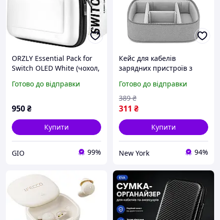
ORZLY Essential Pack for
Кейс для кабелів
Switch OLED White (чохол,
зарядних пристроїв з
кейс для переноски, скло,
тканини оксфорд
Готово до відправки
Готово до відправки
навушники, кабель,
компактний розмір
стилус)
24х9х18 см колір grey
389
₴
newyork
950
₴
311
₴
Купити
Купити
99%
94%
GIO
New York