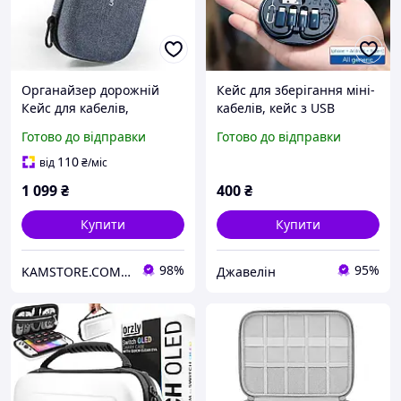
Органайзер дорожній
Кейс для зберігання міні-
Кейс для кабелів,
кабелів, кейс з USB
павербанка, екшн камери
кабелями та слотами під
Готово до відправки
Готово до відправки
Ugreen 50903 (LP128) Gray
SIM-карти Синя
110
від
₴
/міс
1 099
₴
400
₴
Купити
Купити
98%
95%
KAMSTORE.COM.UA
Джавелін