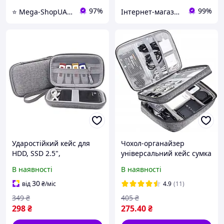
97%
99%
⭐️ Mega-ShopUA.com.ua
Інтернет-магазин "Балу"
Ударостійкий кейс для
Чохол-органайзер
HDD, SSD 2.5",
універсальний кейс сумка
повербанків, кабелів
для кабелів дротів,
В наявності
В наявності
18.5x11x4.5 см (Сірий)
аксесуарів та дрібниць 27
х 20 х 10 см
30
від
₴
/міс
4.9
(11)
349
₴
405
₴
298
₴
275
.40
₴