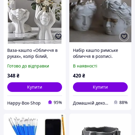
Ваза-кашпо «Обличчя в
Набір кашпо римське
руках», колір білий,
обличчя в розписі.
матеріал пластик
Кашпо для квітів та
Готово до відправки
В наявності
заливки свічок
348
₴
420
₴
Купити
Купити
95%
88%
Happy-Box-Shop
Домашній декор | Кашпо з бетону, свічки