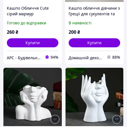
Кашпо Обличчя Cute
Кашпо обличчя дівчини з
сірий мармур
Греції для сукулентів та
кактусів Органайзер
Готово до відправки
В наявності
обличчя дівчини з Греції
в розписі для пензликів
260
₴
200
₴
Купити
Купити
94%
88%
АРС - Будівельний інтернет-гіпермаркет
Домашній декор | Кашпо з бетону, свічки