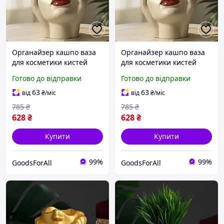
Органайзер кашпо ваза
Органайзер кашпо ваза
для косметики кистей
для косметики кистей
сухоцвітів Обличчя з
сухоцвітів Обличчя з
Готово до відправки
Готово до відправки
руками Тілесний
руками Тілесний
63
63
від
₴
/міс
від
₴
/міс
785
₴
785
₴
628
₴
628
₴
Купити
Купити
99%
99%
GoodsForAll
GoodsForAll