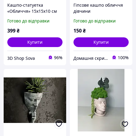
Кашпо-статуетка
Гіпсове кашпо обличчя
«Обличчя» 15х15х10 см
дівчини
ідеальний подарунок для
Готово до відправки
Готово до відправки
сукулентів та кактусів
399
₴
150
₴
Купити
Купити
96%
100%
3D Shop Sova
Домашня скринька