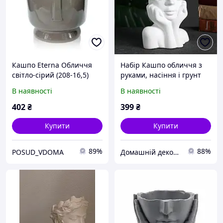
Кашпо Eterna Обличчя
Набір Кашпо обличчя з
світло-сірий (208-16,5)
руками, насіння і грунт
для декоративної трави.
В наявності
В наявності
Кашпо в білому кольорі
402
₴
399
₴
Купити
Купити
89%
88%
POSUD_VDOMA
Домашній декор | Кашпо з бетону, свічки