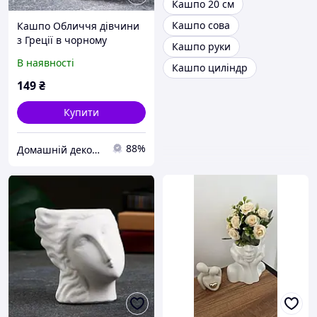
Кашпо 20 см
Кашпо сова
Кашпо Обличчя дівчини
з Греції в чорному
Кашпо руки
кольорі. Декор для дому
В наявності
Кашпо циліндр
149
₴
Купити
88%
Домашній декор | Кашпо з бетону, свічки