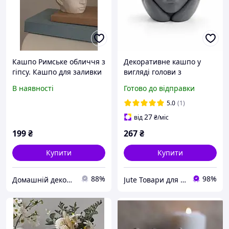
Кашпо Римське обличчя з
Декоративне кашпо у
гіпсу. Кашпо для заливки
вигляді голови з
свічок
обличчям, дизайнерське
В наявності
Готово до відправки
кашпо для рослин, інтер
єрний декор, 105х105х
5.0
(1)
70мм
27
від
₴
/міс
199
₴
267
₴
Купити
Купити
88%
98%
Домашній декор | Кашпо з бетону, свічки
Jute Товари для дому та дачі