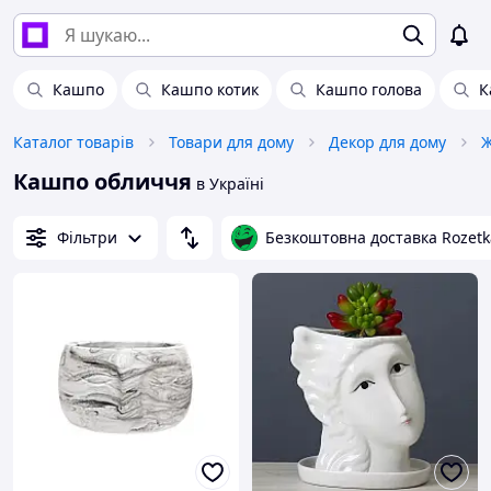
Кашпо
Кашпо котик
Кашпо голова
К
Каталог товарів
Товари для дому
Декор для дому
Ж
Кашпо обличчя
в Україні
Фільтри
Безкоштовна доставка Rozetk