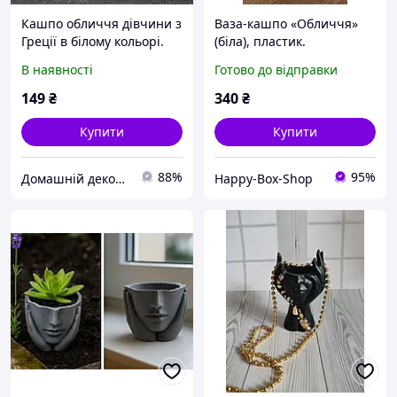
Кашпо обличчя дівчини з
Ваза-кашпо «Обличчя»
Греції в білому кольорі.
(біла), пластик.
Декор для дому
В наявності
Готово до відправки
149
₴
340
₴
Купити
Купити
88%
95%
Домашній декор | Кашпо з бетону, свічки
Happy-Box-Shop