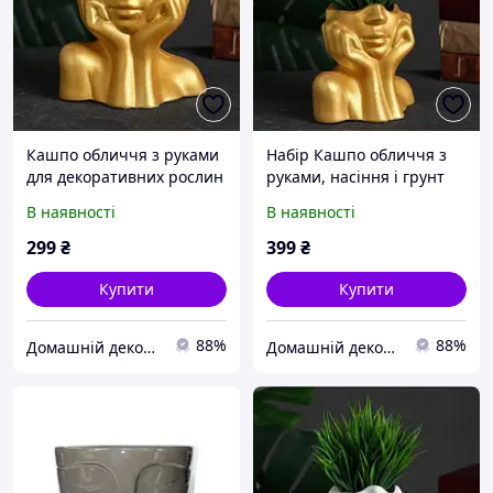
Кашпо обличчя з руками
Набір Кашпо обличчя з
для декоративних рослин
руками, насіння і грунт
і моху. Кашпо в золотому
для декоративної трави.
В наявності
В наявності
кольорі
Кашпо в золотому кольорі
299
₴
399
₴
Купити
Купити
88%
88%
Домашній декор | Кашпо з бетону, свічки
Домашній декор | Кашпо з бетону, свічки