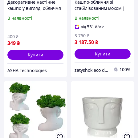
Декоративне настінне
Кашпо-обличчя зі
кашпо у вигляді обличчя
стабілізованим мохом |
«Тиша»
Декор для дому |
В наявності
В наявності
Композиція зі моху ручної
роботи
531
від
₴
/міс
3 750
₴
400
₴
3 187
.50
₴
349
₴
Купити
Купити
100%
zatyshok eco decor
ASHA Technologies