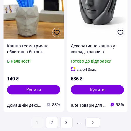
Кашпо геометричне
Декоративне кашпо у
обличчя в бетоні.
вигляді голови з
Органайзер для
обличчям, дизайнерське
В наявності
Готово до відправки
пензликів та олівців
кашпо для рослин, інтер
єрний декор, 150х150х100
64
від
₴
/міс
мм
140
₴
636
₴
Купити
Купити
88%
98%
Домашній декор | Кашпо з бетону, свічки
Jute Товари для дому та дачі
1
2
3
...