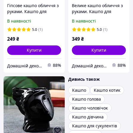
Гіпсове кашпо обличчя з
Велике кашпо обличчя з
руками. Кашпо для
руками. Кашпо для
сухоцвітів та
декоративних рослин.
В наявності
В наявності
стабілізованого моху.
Кашпо для заливки свічок
5.0
(1)
5.0
(1)
249
₴
349
₴
Купити
Купити
88%
88%
Домашній декор | Кашпо з бетону, свічки
Домашній декор | Кашпо з бетону, свічки
Дивись також
Кашпо
Кашпо котик
Кашпо голова
Кашпо чоловічок
Кашпо дівчина
Кашпо для сукулентів