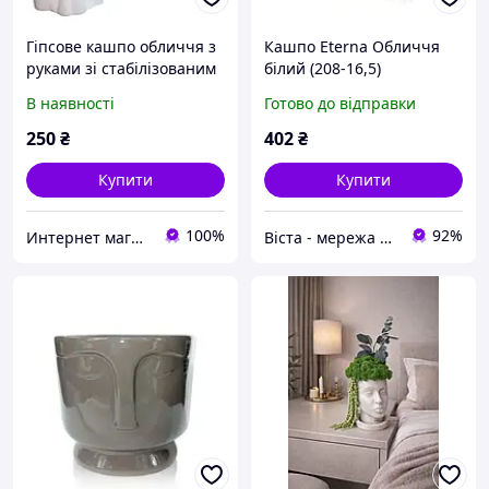
Гіпсове кашпо обличчя з
Кашпо Eterna Обличчя
руками зі стабілізованим
білий (208-16,5)
мохом кашпо з мохом
В наявності
Готово до відправки
декоративне кашпо
250
₴
402
₴
Купити
Купити
100%
92%
Интернет магазин зоотоваров lovelypetszp
Віста - мережа будівельно-господарчих маркетів