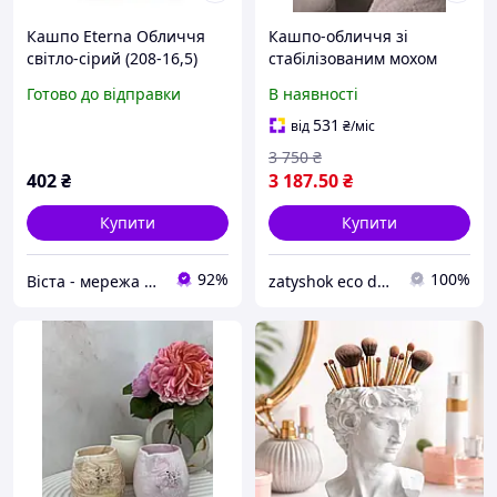
Кашпо Eterna Обличчя
Кашпо-обличчя зі
світло-сірий (208-16,5)
стабілізованим мохом
ручної роботи | Екодекор
Готово до відправки
В наявності
для офісу, салону та дому
531
від
₴
/міс
3 750
₴
402
₴
3 187
.50
₴
Купити
Купити
92%
100%
Віста - мережа будівельно-господарчих маркетів
zatyshok eco decor