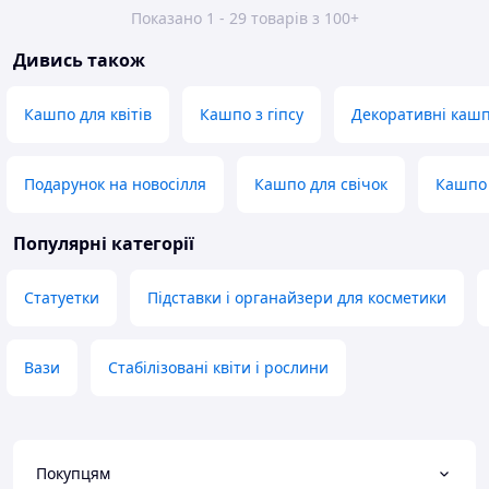
Показано 1 - 29 товарів з 100+
Дивись також
Кашпо для квітів
Кашпо з гіпсу
Декоративні каш
Подарунок на новосілля
Кашпо для свічок
Кашпо 
Популярні категорії
Статуетки
Підставки і органайзери для косметики
Вази
Стабілізовані квіти і рослини
Покупцям