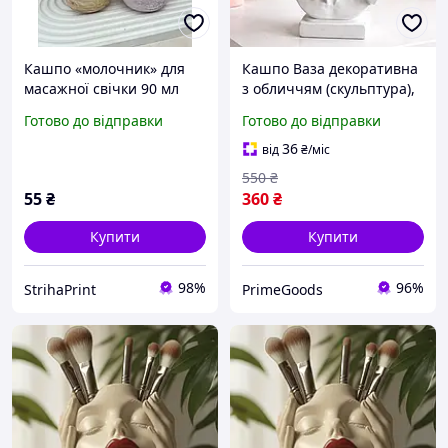
Кашпо «молочник» для
Кашпо Ваза декоративна
масажної свічки 90 мл
з обличчям (скульптура),
органайзер для пензлів/
Готово до відправки
Готово до відправки
ручок, декор, статуетка з
ПВХ/смоли
36
від
₴
/міс
550
₴
55
₴
360
₴
Купити
Купити
98%
96%
StrihaPrint
PrimeGoods