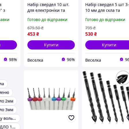
а
Набір свердел 10 шт.
Набір свердел 5 шт 3
" з
для електроніки та
10 мм для скла та
ля
радіоаматорів карбід
кераміки карбід
равки
Готово до відправки
Готово до відправки
ex E6,3
вольфраму діаметром
вольфраму з
м 3 мм, 4
0.3-1.2 мм FLAME
титановим покриття
679
.50
₴
795
₴
FLAME
453
₴
530
₴
]
и
Купити
Купити
98%
96%
9
Веселка
Веселка
ла
меню
ло 2мм
ло 3мм
Свердло карбіду вольфраму
АЛМАЗНЕ СВЕРДЛО 12ММ