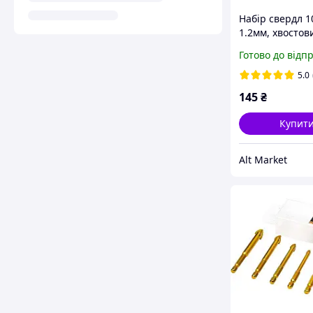
Набір свердл 1
1.2мм, хвостов
3.175мм, для др
Готово до відп
карбід вольфр
5.0
145
₴
Купит
Alt Market