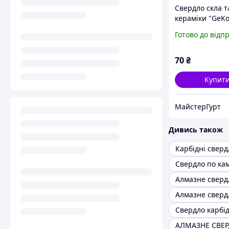
Свердло скла т
кераміки "GeKo
хвостовиком д
Готово до відп
шуруповерта H
(1/4") діаметро
леза з карбіду
70
₴
вольфраму [HM
Купит
МайстерГурт
Дивись також
Карбідні сверд
Свердло по ка
Алмазне сверд
Алмазне сверд