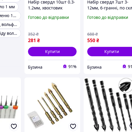
Набір свердл 10шт 0.3-
Набір свердл 7шт 3-
ло 1 мм
1.2мм, хвостовик
12мм, 6-гранні, по ск
3.175мм, для дриля,
кераміки, карбід
Свердло по каменю 1мм
Готово до відправки
Готово до відправки
карбід вольфраму
вольфраму buzyna
Свердло карбід вольфрам для металу
buzyna
Свердла з карбіду вольфраму 0.8 мм
352
₴
688
₴
281
₴
550
₴
Купити
Купити
91%
9
Бузина
Бузина