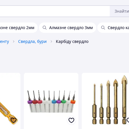
Знайти
зне свердло 2мм
Алмазне свердло 3мм
Свердло к
енту
Свердла, бури
Карбіду свердло