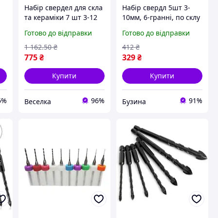
-
Набір свердел для скла
Набір свердл 5шт 3-
та кераміки 7 шт 3-12
10мм, 6-гранні, по склу
мм карбід вольфраму
кераміці, карбід
Готово до відправки
Готово до відправки
для точного свердління
вольфраму buzyna
м
FLAME
1 162
.50
₴
412
₴
775
₴
329
₴
Купити
Купити
6%
96%
91%
Веселка
Бузина