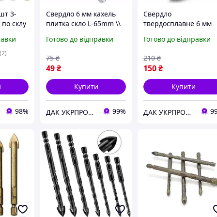
шт 3-
Свердло 6 мм кахель
Свердло
 по склу
плитка скло L-65mm \\
твердосплавне 6 мм
д
карбід вольфраму ВК6Х
кераміка скло 4-грані 
равки
Готово до відправки
Готово до відправки
80mm \\ карбід
вольфраму ВК6Х
(2)
75
₴
210
₴
Quattro
49
₴
150
₴
и
Купити
Купити
98%
99%
9
ДАК УКРПРОМ "Немає поганого інструменту, є невідповідно підібраний."
ДАК УКРПРОМ "Немає поганого інструменту, є невідповідно підібраний."