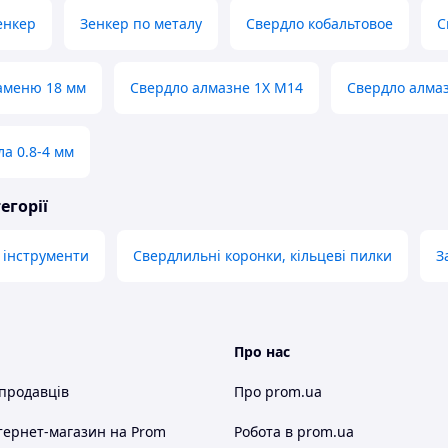
енкер
Зенкер по металу
Свердло кобальтовое
С
аменю 18 мм
Свердло алмазне 1X М14
Свердло алмаз
ла 0.8-4 мм
егорії
 інструменти
Свердлильні коронки, кільцеві пилки
З
Про нас
 продавців
Про prom.ua
тернет-магазин
на Prom
Робота в prom.ua