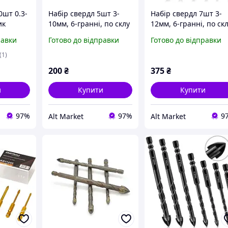
0шт 0.3-
Набір свердл 5шт 3-
Набір свердл 7шт 3-
ик
10мм, 6-гранні, по склу
12мм, 6-гранні, по ск
илі,
кераміці, карбід
та кераміці, карбід
равки
Готово до відправки
Готово до відправки
ама
вольфрама
вольфраму
(1)
200
₴
375
₴
и
Купити
Купити
97%
97%
9
Alt Market
Alt Market