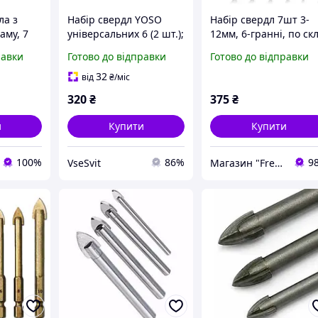
ла з
Набір свердл YOSO
Набір свердл 7шт 3-
аму, 7
універсальних 6 (2 шт.);
12мм, 6-гранні, по ск
8; 10; 12мм (по бетону,
та кераміці, карбід
равки
Готово до відправки
Готово до відправки
цегли, дереву, склу та
вольфраму
кераміці, карбід
32
від
₴
/міс
вольфраму)
320
₴
375
₴
и
Купити
Купити
100%
86%
9
VseSvit
Магазин "Freedelivery"