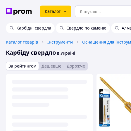
Каталог
Карбідні свердла
Свердло по каменю
Алма
Каталог товарів
Інструменти
Оснащення для інструм
Карбіду свердло
в Україні
За рейтингом
Дешевше
Дорожче