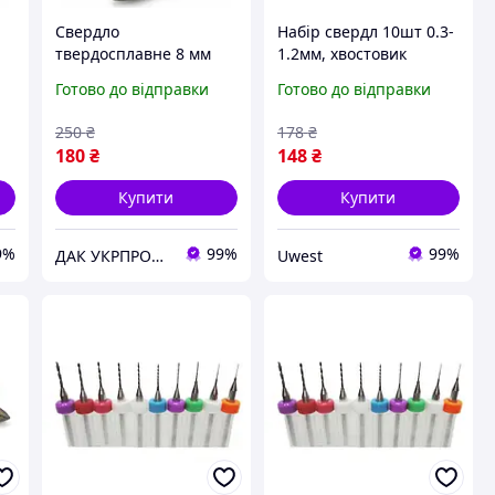
Свердло
Набір свердл 10шт 0.3-
твердосплавне 8 мм
1.2мм, хвостовик
L-
кераміка скло 4-грані L-
3.175мм, для дриля,
Готово до відправки
Готово до відправки
80mm \\ карбід
карбід вольфрама
вольфраму ВК6Х
250
₴
178
₴
Quattro
180
₴
148
₴
Купити
Купити
9%
99%
99%
ДАК УКРПРОМ "Немає поганого інструменту, є невідповідно підібраний."
Uwest