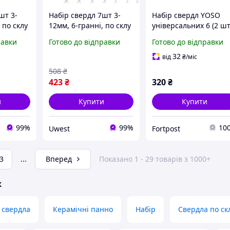
шт 3-
Набір свердл 7шт 3-
Набір свердл YOSO
 по склу
12мм, 6-гранні, по склу
універсальних 6 (2 шт.
д
кераміці, карбід
8; 10; 12мм (по бетону
равки
Готово до відправки
Готово до відправки
вольфрама
цегли, дереву, склу та
кераміці, карбід
32
від
₴
/міс
вольфраму)
508
₴
423
₴
320
₴
и
Купити
Купити
99%
99%
10
Uwest
Fortpost
3
...
Вперед
Показано 1 - 29 товарів з 1000+
ж
 свердла
Керамічні панно
Набір
Свердла по ск