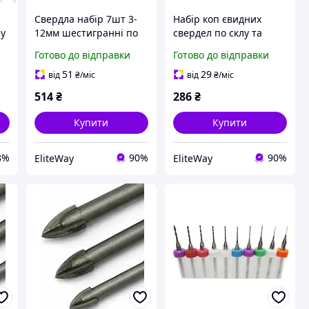
Свердла набір 7шт 3-
Набір коп євидних
лу
12мм шестигранні по
свердел по склу та
склу та кераміці карбід
плитці 5 шт, 3 10 мм,
Готово до відправки
Готово до відправки
вольфраму
карбід вольфраму,
титанове покриття
51
29
від
₴
/міс
від
₴
/міс
514
₴
286
₴
Купити
Купити
8%
90%
90%
EliteWay
EliteWay