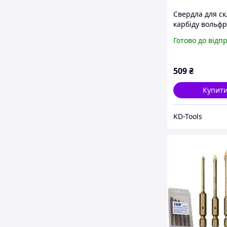
Свердла для ск
карбіду вольфр
шт. KD11250
Готово до відп
509
₴
Купит
KD-Tools