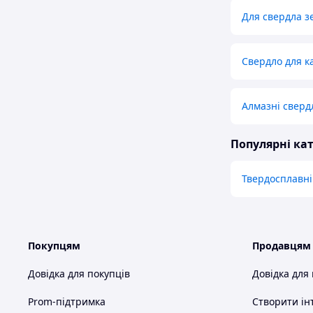
Для свердла з
Свердло для к
Алмазні сверд
Популярні кат
Твердосплавні
Покупцям
Продавцям
Довідка для покупців
Довідка для
Prom-підтримка
Створити ін