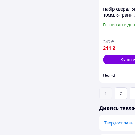
Набір свердл 5
10мм, 6-гранні,
кераміці, карбі
Готово до відп
вольфрама
249
₴
211
₴
Купит
Uwest
1
2
Дивись тако
Твердосплавні