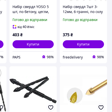
Набір свердл YOSO 5
Набір свердл 7шт 3-
лу
шт, по бетону, цегли,
12мм, 6-гранні, по склу
дереву, склу та
кераміці, карбід
Готово до відправки
Готово до відправки
кераміці, карбід
вольфрама
вольфраму (YT40324) x
40
від
₴
/міс
403
₴
375
₴
Купити
Купити
7%
98%
98%
PAPS
freedelivery