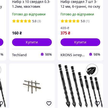
Набір з 10 свердел 0.3-
Набір свердел 7 шт 3-
лу
1.2мм, хвостовик
12 мм, 6-гранні, по склу
3.175мм, карбід
та кераміці, карбід
Готово до відправки
Готово до відправки
вольфраму, для дрилів і
вольфраму
граверів
5.0
(3)
5.0
(1)
435
₴
160
₴
375
₴
Купити
Купити
1%
98%
98%
Techland
KRONS інтернет-магазин