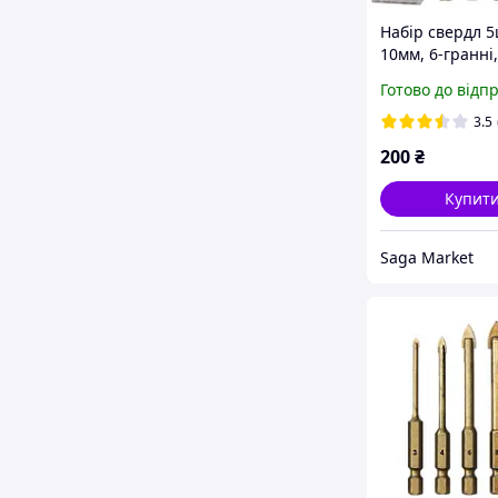
Набір свердл 5
10мм, 6-гранні,
кераміці, карбі
Готово до відп
вольфрама
3.5
200
₴
Купит
Saga Market