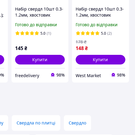
Набір свердл 10шт 0.3-
Набір свердл 10шт 0.3-
);
1.2мм, хвостовик
1.2мм, хвостовик
,
3.175мм, для дриля,
3.175мм, для дриля,
Готово до відправки
Готово до відправки
карбід вольфрама
карбід вольфрама
5.0
(1)
5.0
(2)
178
₴
145
₴
148
₴
Купити
Купити
0%
98%
98%
freedelivery
West Market
лу
Свердла по плитці
Свердло