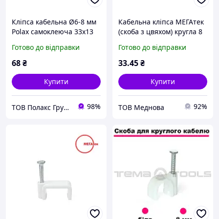
Кліпса кабельна Ø6-8 мм
Кабельна кліпса МЕГАтек
Polax самоклеюча 33х13
(скоба з цвяхом) кругла 8
мм, 20 шт (37-174)
мм біла (100шт), Якість
Готово до відправки
Готово до відправки
68
₴
33
.45
₴
Купити
Купити
98%
92%
ТОВ Полакс Групп
ТОВ Меднова