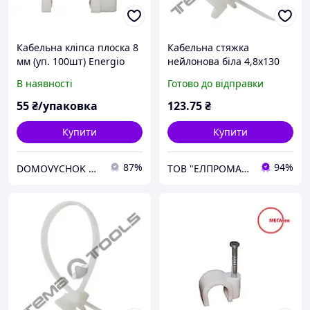
Кабельна кліпса плоска 8
Кабельна стяжка
мм (уп. 100шт) Energio
нейлонова біла 4,8x130
мм з кліпсою (монтажною
В наявності
Готово до відправки
головкою)
55
₴/упаковка
123
.75
₴
Купити
Купити
87%
94%
DOMOVYCHOK SHOP
ТОВ "ЕЛПРОМАКС"