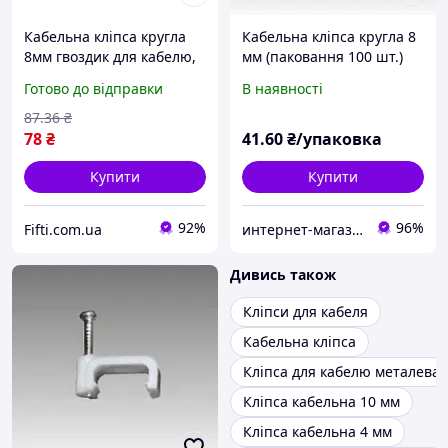
Кабельна кліпса кругла
Кабельна кліпса кругла 8
8мм гвоздик для кабелю,
мм (паковання 100 шт.)
100 шт
Готово до відправки
В наявності
87
.36
₴
78
₴
41
.60
₴/упаковка
Купити
Купити
92%
96%
Fifti.com.ua
интернет-магазин Zamok911
Дивись також
Кліпси для кабеля
Кабельна кліпса
Кліпса для кабелю металева
Кліпса кабельна 10 мм
Кліпса кабельна 4 мм