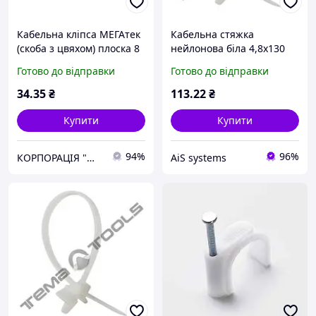
Кабельна кліпса МЕГАтек
Кабельна стяжка
(скоба з цвяхом) плоска 8
нейлонова біла 4,8x130
мм біла (100шт), Гарантія
мм з кліпсою (монтажною
Готово до відправки
Готово до відправки
головкою)
34
.35
₴
113
.22
₴
Купити
Купити
94%
96%
КОРПОРАЦІЯ "МЕДІСАН"
AiS systems