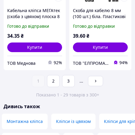
Кабельна кліпса МЕГАтек
Скоба для кабелю 8 мм
(скоба з цвяхом) плоска 8
(100 шт.) біла. Пластикові
мм біла (100шт), Якість
скоби для кріплення
Готово до відправки
Готово до відправки
кабелю. Кабельна кліпса
кругла
34
.35
₴
39
.60
₴
Купити
Купити
92%
94%
ТОВ Меднова
ТОВ "ЕЛПРОМАКС"
1
2
3
...
Показано 1 - 29 товарів з 300+
Дивись також
Монтажна кліпса
Кліпси із цвяхом
Кліпси для кр