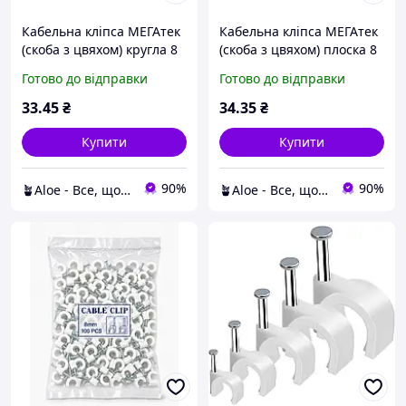
Кабельна кліпса МЕГАтек
Кабельна кліпса МЕГАтек
(скоба з цвяхом) кругла 8
(скоба з цвяхом) плоска 8
мм біла (100шт), original
мм біла (100шт), original
Готово до відправки
Готово до відправки
33
.45
₴
34
.35
₴
Купити
Купити
90%
90%
🪴Aloe - Все, що потрібно — в одному магазині!
🪴Aloe - Все, що потрібно — в одному магазині!