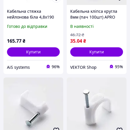
Кабельна стяжка
Кабельна кліпса кругла
нейлонова біла 4,8x190
8мм (пач 100шт) APRO
мм з кліпсою (монтажною
Готово до відправки
В наявності
головкою)
46
.72
₴
165
.77
₴
35
.04
₴
Купити
Купити
96%
95%
AiS systems
VEKTOR Shop