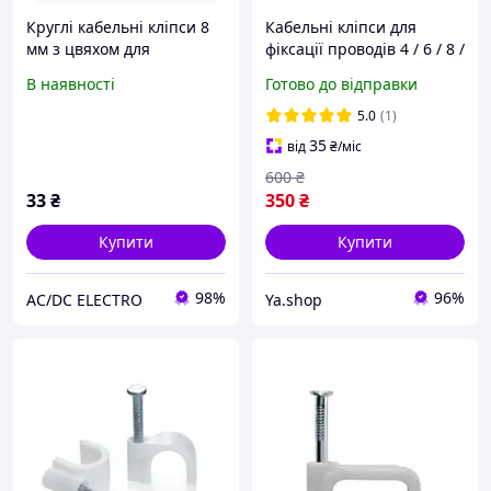
Круглі кабельні кліпси 8
Кабельні кліпси для
мм з цвяхом для
фіксації проводів 4 / 6 / 8 /
кріплення кабелю білі
10 / 12 мм (по 100 шт
В наявності
Готово до відправки
(100шт/упак)
кожен розмір)
5.0
(1)
35
від
₴
/міс
600
₴
33
₴
350
₴
Купити
Купити
98%
96%
AC/DC ELECTRO
Ya.shop