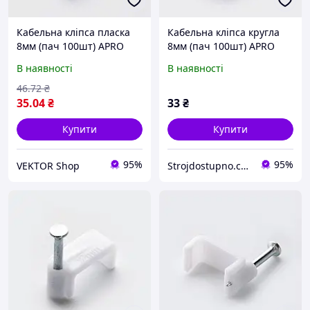
Кабельна кліпса пласка
Кабельна кліпса кругла
8мм (пач 100шт) APRO
8мм (пач 100шт) APRO
В наявності
В наявності
46
.72
₴
35
.04
₴
33
₴
Купити
Купити
95%
95%
VEKTOR Shop
Strojdostupno.com.ua