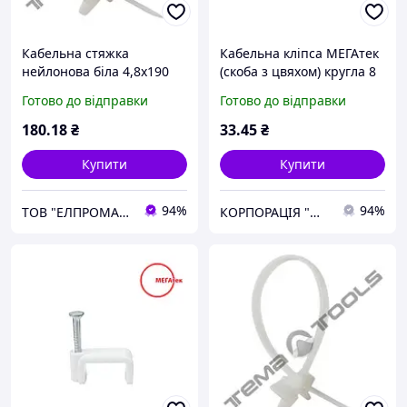
Кабельна стяжка
Кабельна кліпса МЕГАтек
нейлонова біла 4,8x190
(скоба з цвяхом) кругла 8
мм з кліпсою (монтажною
мм біла (100шт), Гарантія
Готово до відправки
Готово до відправки
головкою)
180
.18
₴
33
.45
₴
Купити
Купити
94%
94%
ТОВ "ЕЛПРОМАКС"
КОРПОРАЦІЯ "МЕДІСАН"