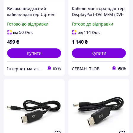
Високошвидкісний
Кабель монітора-адаптер
кабель-адаптер Ugreen
DisplayPort-DVI M/M (DVI-
HDMI-DVI 3 м
екран) 1.0m Goobay
Готово до відправки
Готово до відправки
двоспрямований Black
(75.05.1960) v1.2 4K@30Hz
(HD106)
24+1 Gold Cu
50
114
від
₴
/міс
від
₴
/міс
499
₴
1 140
₴
Купити
Купити
99%
98%
Інтернет-магазин аксесуарів "HUSKY SHOP"
СЕВІАН, ТзОВ