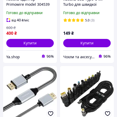
Primowire model 304539
Turbo для швидкої
USB/HDMI оригінальний
зарядки 6A/120W з
Готово до відправки
Готово до відправки
аксесуар для
підтримкою Turbo Charge
підключення та
40
від
₴
/міс
5.0
(3)
живлення
600
₴
400
₴
149
₴
Купити
Купити
96%
96%
Ya.shop
Чохли та аксесуари | Mob4