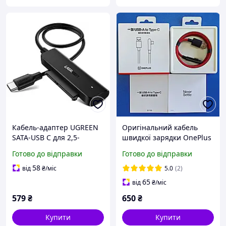
Кабель-адаптер UGREEN
Оригінальний кабель
SATA-USB C для 2,5-
швидкої зарядки OnePlus
дюймового SSD і
USB to Type-C 100W 10A
Готово до відправки
Готово до відправки
жорсткого диска Black
SuperVooc 90% Г-
(CM321)
подібний, тканевий 1
58
від
₴
/міс
5.0
(2)
метр
65
від
₴
/міс
579
₴
650
₴
Купити
Купити