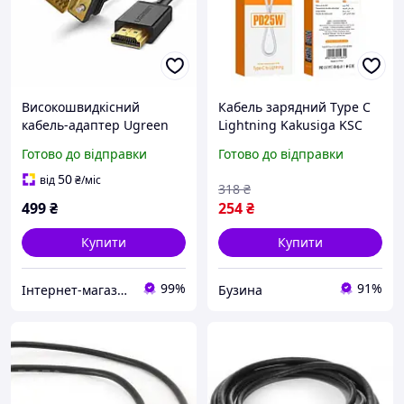
Високошвидкісний
Кабель зарядний Type C
кабель-адаптер Ugreen
Lightning Kakusiga KSC
HDMI-DVI 3 м
653 Feyue Series 25см
Готово до відправки
Готово до відправки
двоспрямований Black
PD25W адаптер живлення
(HD106)
для iPhone buzyna
50
від
₴
/міс
318
₴
499
₴
254
₴
Купити
Купити
99%
91%
Інтернет-магазин електроніки та аксесуарів "Ugreen Україна"
Бузина