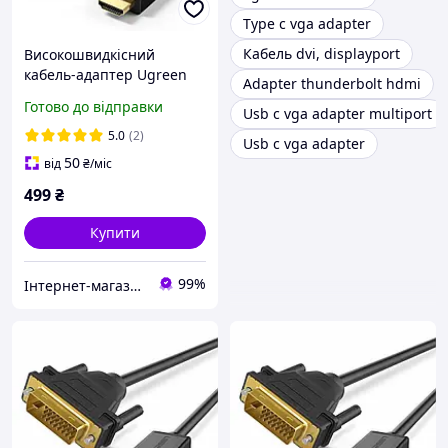
Type c vga adapter
Кабель dvi, displayport
Високошвидкісний
кабель-адаптер Ugreen
Adapter thunderbolt hdmi
HDMI-DVI 2 м
Готово до відправки
Usb c vga adapter multiport
двоспрямований Black
(HD106)
5.0
(2)
Usb c vga adapter
50
від
₴
/міс
499
₴
Купити
99%
Інтернет-магазин електроніки та аксесуарів "Ugreen Україна"