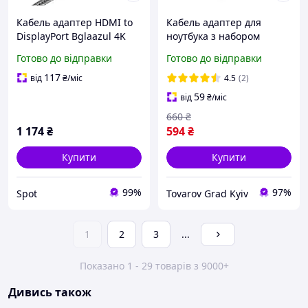
Кабель адаптер HDMI to
Кабель адаптер для
DisplayPort Bglaazul 4K
ноутбука з набором
60Hz USB живлення для
перехідників PD 100W
Готово до відправки
Готово до відправки
ПК ноутбуків PS5 Xbox
USB-C на DC 5.5*2.5 мм
сріблястий
117
від
₴
/міс
4.5
(2)
59
від
₴
/міс
660
₴
1 174
₴
594
₴
Купити
Купити
99%
97%
Spot
Tovarov Grad Kyiv
1
2
3
...
Показано 1 - 29 товарів з 9000+
Дивись також