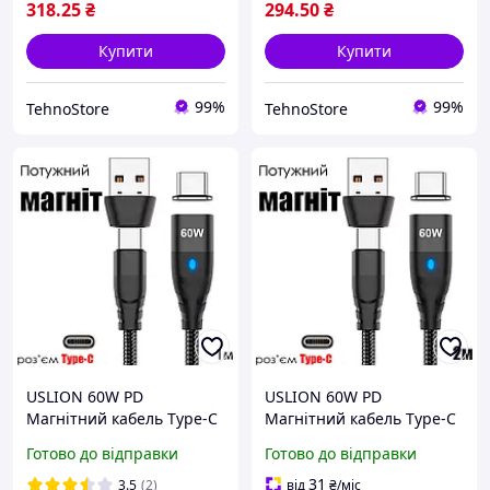
318
.25
₴
294
.50
₴
Купити
Купити
99%
99%
TehnoStore
TehnoStore
USLION 60W PD
USLION 60W PD
Магнітний кабель Type-C
Магнітний кабель Type-C
до Type-C + адаптер на
до Type-C + адаптер на
Готово до відправки
Готово до відправки
USB-A (довжина 1м)
USB-A (довжина 2м)
чорний
чорний
31
3.5
(2)
від
₴
/міс