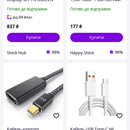
Адаптер для під'єднання
адаптер. Кабель для TV
Готово до відправки
Готово до відправки
пристроїв з USB-C до
BOX DVD PC проєктор
дисплеїв із DisplayPort
84
від
₴
/міс
837
₴
177
₴
Купити
Купити
98%
98%
Stock Hub
Happy Store
Кабель-адаптер
Кабель USB Type-C Mi