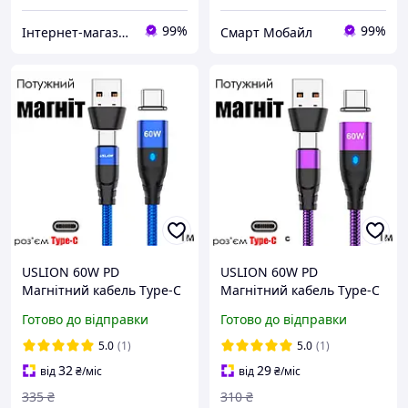
99%
99%
Інтернет-магазин електроніки та аксесуарів "Ugreen Україна"
Смарт Мобайл
USLION 60W PD
USLION 60W PD
Магнітний кабель Type-C
Магнітний кабель Type-C
до Type-C + адаптер на
до Type-C + адаптер на
Готово до відправки
Готово до відправки
USB-A (довжина 1м) синій
USB-A (довжина 1м)
фіолетовий
5.0
(1)
5.0
(1)
32
29
від
₴
/міс
від
₴
/міс
335
₴
310
₴