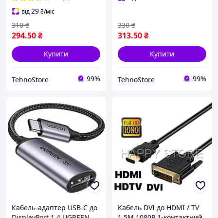
29
від
₴
/міс
310
₴
330
₴
294
.50
₴
313
.50
₴
Купити
Купити
99%
99%
TehnoStore
TehnoStore
Кабель-адаптер USB-C до
Кабель DVI до HDMI / TV
DisplayPort 1.4 UGREEN
1,5M 1080P 1-контактний