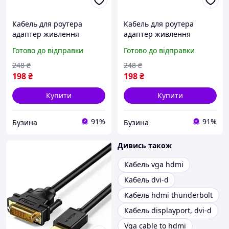
Кабель для роутера
Кабель для роутера
адаптер живлення
адаптер живлення
5.5/2.5(5.5/2.1)mm USB2.0
5.5/2.5(5.5/2.1)mm USB2.0
Готово до відправки
Готово до відправки
9V 1м чорний OEM
12V 1м чорний OEM
buzyna
buzyna
248
₴
248
₴
198
₴
198
₴
Купити
Купити
91%
91%
Бузина
Бузина
Дивись також
Кабель vga hdmi
Кабель dvi-d
Кабель hdmi thunderbolt
Кабель displayport, dvi-d
Vga cable to hdmi