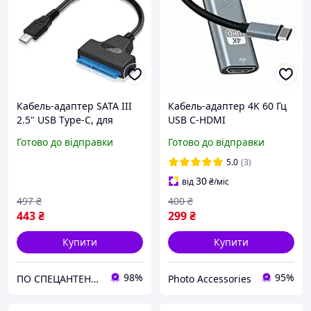
Кабель-адаптер SATA III
Кабель-адаптер 4K 60 Гц
2.5" USB Type-C, для
USB C-HDMI
підключення HDD SSD
Готово до відправки
Готово до відправки
накопичувачів, 7+15 PIN
(832056)
5.0
(3)
30
від
₴
/міс
497
₴
400
₴
443
₴
299
₴
Купити
Купити
98%
95%
ПО СПЕЦАНТЕНИ Зв'язок без перешкод!
Photo Accessories