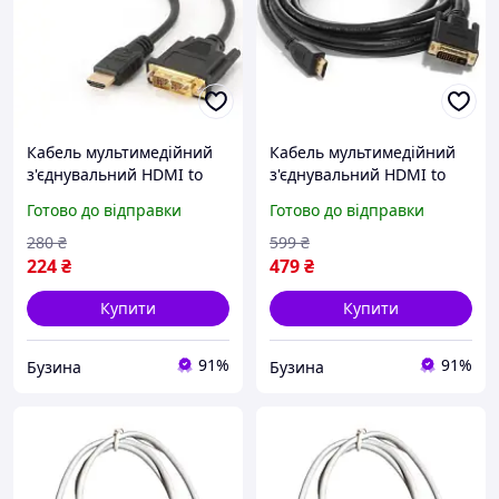
Кабель мультимедійний
Кабель мультимедійний
з'єднувальний HDMI to
з'єднувальний HDMI to
DVI 18 1пін M 0.5 м
DVI 24 1 3.0 м Atcom
Готово до відправки
Готово до відправки
Cablexpert адаптер
адаптер кабель для
кабель для підключення
підключення buzyna
280
₴
599
₴
buzyna
224
₴
479
₴
Купити
Купити
91%
91%
Бузина
Бузина