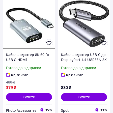
Кабель-адаптер 8K 60 Гц
Кабель-адаптер USB-C до
USB C-HDMI
DisplayPort 1.4 UGREEN 8K
60Гц чорний для
Готово до відправки
Готово до відправки
підключення MacBook
iPhone Galaxy
38
83
від
₴
/міс
від
₴
/міс
480
₴
379
₴
830
₴
Купити
Купити
95%
99%
Photo Accessories
Spot