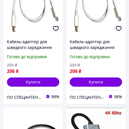
Кабель-адаптер для
Кабель-адаптер для
швидкого заряджання
швидкого заряджання
USB-C - Micro-USB, 50 см,
USB-C - Micro-USB 5 А, 50
Готово до відправки
Готово до відправки
білий
см, білий (831818)
231
₴
231
₴
206
₴
206
₴
Купити
Купити
98%
98%
ПО СПЕЦАНТЕНИ Зв'язок без перешкод!
ПО СПЕЦАНТЕНИ Зв'язок без перешкод!