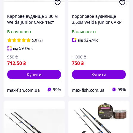
Карпове вудлище 3,30 м
Короповое вудилище
Weida Junior CARP тест
3,60м Weida Junior CARP
100-300 грам
тест 100-300 грам
В наявності
В наявності
62
5.0
(2)
від
₴
/міс
59
від
₴
/міс
950
₴
1 000
₴
712
.50
₴
750
₴
Купити
Купити
99%
99%
max-fish.com.ua
max-fish.com.ua