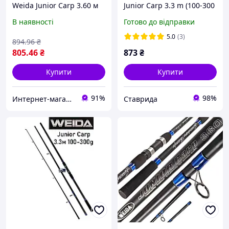
Weida Junior Carp 3.60 м
Junior Carp 3.3 m (100-300
100 300 г
gr)
В наявності
Готово до відправки
5.0
(3)
894
.96
₴
805
.46
₴
873
₴
Купити
Купити
91%
98%
Интернет-магазин Восторг Онлайн - товары для различных людей!
Ставрида