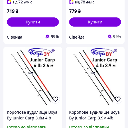
72
78
від
₴
/міс
від
₴
/міс
719
₴
779
₴
Купити
Купити
99%
99%
Сівейда
Сівейда
Коропове вудилище Boya
Коропове вудилище Boya
By Junior Carp 3.6м 4lb
By Junior Carp 3.9м 4lb
(штекерне, 3 секції)
(штекерне, 3 секції)
Готово до відправки
Готово до відправки