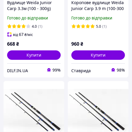
Вудлище Weida Junior
Коропове вудлище Weida
Carp 3.3м (100 - 300g)
Junior Carp 3.9 m (100-300
коропове
gr)
Готово до відправки
Готово до відправки
4.0
(1)
5.0
(1)
67
від
₴
/міс
668
₴
960
₴
Купити
Купити
99%
98%
DILF.IN.UA
Ставрида