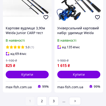
Карпове вудлище 3,90м
Універсальний карповий
Weida Junior CARP тест
набір: удилище Weida
100-300 грам
Junior Carp 3.30 м +
В наявності
В наявності
котушка MARLINE WALKER
6000 BL + ліска
135
5.0
(1)
від
₴
/міс
69
від
₴
/міс
1 100
₴
1 900
₴
825
₴
1 615
₴
Купити
Купити
99%
99%
max-fish.com.ua
max-fish.com.ua
1
2
3
...