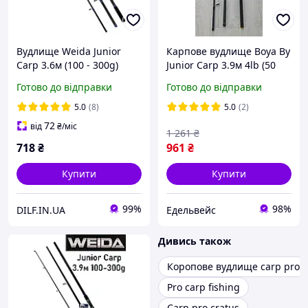
Вудлище Weida Junior
Карпове вудлище Boya By
Carp 3.6м (100 - 300g)
Junior Carp 3.9м 4lb (50
коропове
кільце)
Готово до відправки
Готово до відправки
5.0
(8)
5.0
(2)
72
від
₴
/міс
1 261
₴
718
₴
961
₴
Купити
Купити
99%
98%
DILF.IN.UA
Едельвейс
Дивись також
Коропове вудлище carp pro
Pro carp fishing
Carp pro cratus