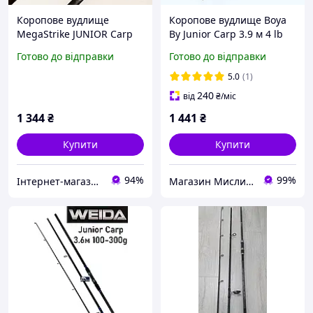
Коропове вудлище
Коропове вудлище Boya
MegaStrike JUNIOR Carp
By Junior Carp 3.9 м 4 lb
3.6 м тест 4LBS
Готово до відправки
Готово до відправки
5.0
(1)
240
від
₴
/міс
1 344
₴
1 441
₴
Купити
Купити
94%
99%
Інтернет-магазин рибальських товарів "Планета рибалки"
Магазин Мисливець