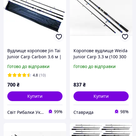
Вудлище коропове Jin Tai
Коропове вудлище Weida
Junior Carp Carbon 3.6 м |
Junior Carp 3.3 м (100 300
100-300гр | міцне легке
g)
Готово до відправки
Готово до відправки
та надійне
4.8
(10)
700
₴
837
₴
Купити
Купити
99%
98%
Світ Рибалки Україна
Ставрида