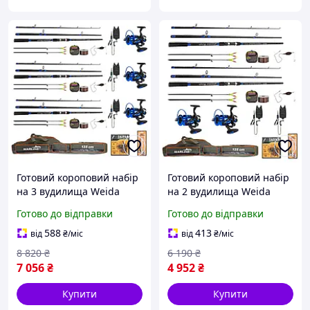
Готовий короповий набір
Готовий короповий набір
на 3 вудилища Weida
на 2 вудилища Weida
Junior CARP 3,3 м +
Junior CARP 3,3 м +
Готово до відправки
Готово до відправки
котушки + стійки +
котушки + стійки +
свінгери + сигналізатори
свінгери + сигналізатори
588
413
від
₴
/міс
від
₴
/міс
+ волосінь + чохол
+ волосінь + чохол
8 820
₴
6 190
₴
7 056
₴
4 952
₴
Купити
Купити