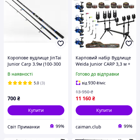
Коропове вудлище JinTai
Карповий набір Вудлище
Junior Carp 3.9м (100-300
Weida Junior CARP 3,3 м +
г) (вага 570грам)
котушки + Род Под на 4
В наявності
Готово до відправки
Вудлища + Свінгери +
Сигналізатори
930
5.0
(3)
від
₴
/міс
13 950
₴
700
₴
11 160
₴
Купити
Купити
99%
99%
Світ Приманки
caiman.club