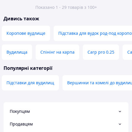
Показано 1 - 29 товарів з 100+
Дивись також
Коропове вудлище
Підставка для вудок род-под короп
Вудилища
Спінінг на карпа
Carp pro 0.25
Ca
Популярні категорії
Підставки для вудилищ
Вершинки та комелі до вудили
Покупцям
Продавцям