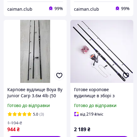
99%
99%
caiman.club
caiman.club
Карпове вудлище Boya By
Готове коропове
Junior Carp 3.6м 4lb (50
вудилище в зборі з
кільце)
котушкою карбонове
Готово до відправки
Готово до відправки
Weida Junior Carp 3.6м
100-300г
219
5.0
(3)
від
₴
/міс
1 194
₴
944
₴
2 189
₴