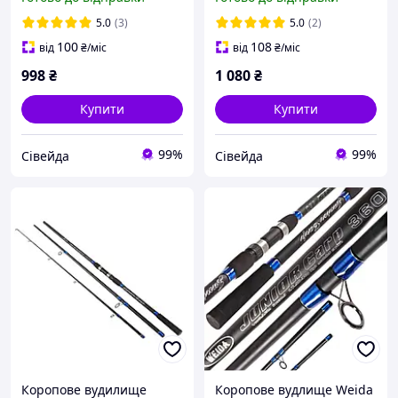
5.0
(3)
5.0
(2)
100
108
від
₴
/міс
від
₴
/міс
998
₴
1 080
₴
Купити
Купити
99%
99%
Сівейда
Сівейда
Коропове вудилище
Коропове вудлище Weida