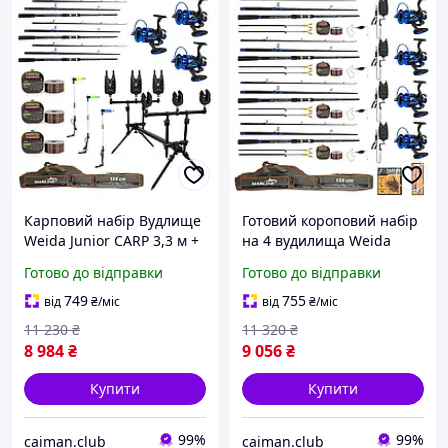
Карповий набір Вудлище
Готовий короповий набір
Weida Junior CARP 3,3 м +
на 4 вудилища Weida
котушки + Род Под на 3
Junior CARP 3,3 м +
Готово до відправки
Готово до відправки
Вудлища + Свінгери +
котушки + стійки +
Сигналізатори
свінгери + сигналізатори
749
755
від
₴
/міс
від
₴
/міс
+ волосінь + чохол
11 230
₴
11 320
₴
8 984
₴
9 056
₴
Купити
Купити
99%
99%
caiman.club
caiman.club