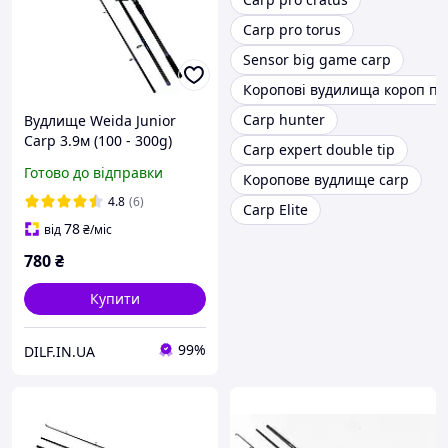
Carp pro torus
Sensor big game carp
Коропові вудилища короп пр
Carp hunter
Вудлище Weida Junior
Carp 3.9м (100 - 300g)
Carp expert double tip
коропове
Готово до відправки
Коропове вудлище carp
4.8
(6)
Carp Elite
78
від
₴
/міс
780
₴
Купити
99%
DILF.IN.UA