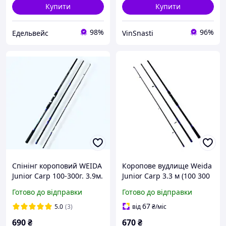
Купити
Купити
98%
96%
Едельвейс
VinSnasti
Спінінг короповий WEIDA
Коропове вудлище Weida
Junior Carp 100-300г. 3.9м.
Junior Carp 3.3 м (100 300
g)
Готово до відправки
Готово до відправки
67
5.0
(3)
від
₴
/міс
690
₴
670
₴