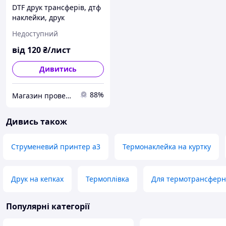
DTF друк трансферів, дтф
наклейки, друк
термонаклейок dtf -
Недоступний
послуги дтф друку для
сувенірної продукції
від
120
₴/лист
Дивитись
88%
Магазин проверенных товаров PODVAL.СOM.UA
Дивись також
Струменевий принтер а3
Термонаклейка на куртку
Друк на кепках
Термоплівка
Для термотрансферн
Популярні категорії