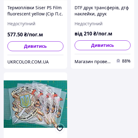
Термоплівки Siser PS Film
DTF друк трансферів, дтф
fluorescent yellow (Сір П.с.
наклейки, друк
фільм флуоресцентний
термонаклейок dtf
Недоступний
Недоступний
жовтий)
послуги дтф друку для
сувенірної продукції
від
210
₴/пог.м
577
.50
₴/пог.м
Дивитись
Дивитись
88%
Магазин проверенных товаров PODVAL.СOM.UA
UKRCOLOR.COM.UA