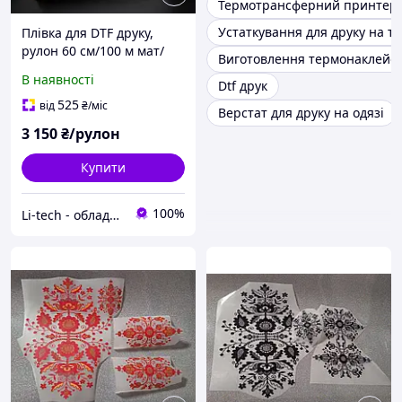
Термотрансферний принтер
Устаткування для друку на т
Плівка для DTF друку,
рулон 60 см/100 м мат/
Виготовлення термонаклейок
мат
В наявності
Dtf друк
525
від
₴
/міс
Верстат для друку на одязі
3 150
₴/рулон
Купити
100%
Li-tech - обладнання для шовкографії та швейного виробництва