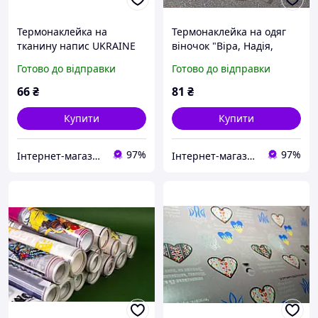
Термонаклейка на
Термонаклейка на одяг
тканину напис UKRAINE
віночок "Віра, Надія,
Любов"
Готово до відправки
Готово до відправки
66
₴
81
₴
Купити
Купити
97%
97%
Інтернет-магазин Учcнаб Україна - оснащення учбових закладів, нуш, шкільних кабінетів, днз
Інтернет-магазин Учcнаб Україна - оснащення учбових закладів, нуш, шкільних кабінетів, днз