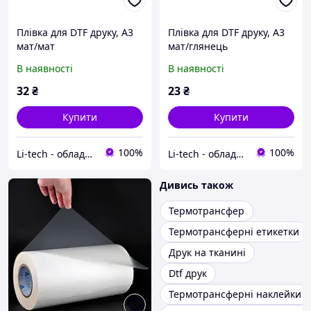
Плівка для DTF друку, A3
Плівка для DTF друку, A3
мат/мат
мат/глянець
В наявності
В наявності
32
₴
23
₴
Купити
Купити
100%
100%
Li-tech - обладнання для шовкографії та швейного виробництва
Li-tech - обладнання для шовкографії та швейного виробництва
Дивись також
Термотрансфер
Термотрансферні етикетки
Друк на тканині
Dtf друк
Термотрансферні наклейки