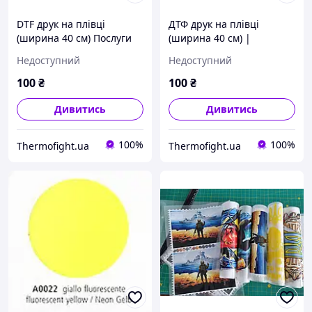
DTF друк на плівці
ДТФ друк на плівці
(ширина 40 см) Послуги
(ширина 40 см) |
ДТФ друку від виробника,
Виробник | Найкращі
Недоступний
Недоступний
найкраща ціна
ціни
100
₴
100
₴
Дивитись
Дивитись
100%
100%
Thermofight.ua
Thermofight.ua