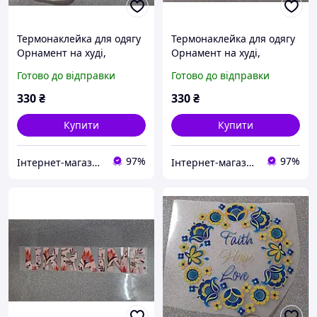
Термонаклейка для одягу
Термонаклейка для одягу
Орнамент на худі,
Орнамент на худі,
світшот червоний
світшот чорний
Готово до відправки
Готово до відправки
(комплект)
(комплект)
330
₴
330
₴
Купити
Купити
97%
97%
Інтернет-магазин Учcнаб Україна - оснащення учбових закладів, нуш, шкільних кабінетів, днз
Інтернет-магазин Учcнаб Україна - оснащення учбових закладів, нуш, шкільних кабінетів, днз