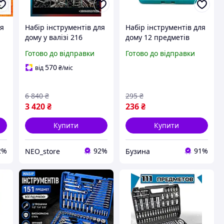
ля
Набір інструментів для
Набір інструментів для
дому у валізі 216
дому 12 предметів
ь
предметів Germany
195x135x4 см 045 кг
Готово до відправки
Готово до відправки
в
Набір комбінованих
buzyna
ключів в кейсі Набір
570
від
₴
/міс
головок та біт
6 840
₴
295
₴
3 420
₴
236
₴
Купити
Купити
2%
92%
91%
NEO_store
Бузина