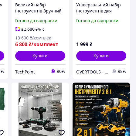
ля
Великий набір
Універсальний набір
інструментів Зручний
інструментів для
т
набір інструментів у
ремонту будинку та
Готово до відправки
Готово до відправки
валізі 36 В Набір
авто сталь 1/2
акумуляторних
INTERTOOL ET-6038SP
680
від
₴
/міс
ку
інструментів для дому
38 предметів
13 600
₴/комплект
6 800
₴/комплект
1 999
₴
Купити
Купити
3%
90%
98%
TechPoint
OVERTOOLS - Інструменти та автотовари