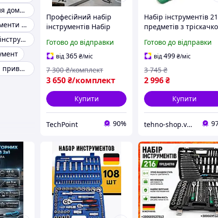
Інструменти для домашньої майстерні
Професійний набір
Набір інструментів 2
Корисні інструменти для будинку
інструментів Набір
предметів з тріскачк
інструментів для дому
в кейсі Набір
Базовий набір інструментів для дому
Готово до відправки
Готово до відправки
3200 об./хв Набір
інструментів для авт
умент
акумуляторних
та будинку
365
499
від
₴
/міс
від
₴
/міс
інструментів
Інструмент для приватного будинку
7 300
₴/комплект
3 745
₴
3 650
₴/комплект
2 996
₴
Купити
Купити
90%
9
TechPoint
tehno-shop.vn.ua