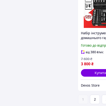
Набір інструме
домашнього га
Професійний н
Готово до відп
інструментів д
та будинку (111
380
від
₴
/міс
7 600
₴
3 800
₴
Купит
Devos Store
1
2