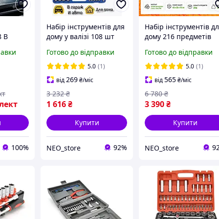
Набір інструментів для
Набір інструментів д
8 В
дому у валізі 108 шт
дому 216 предметів
 набір
Набір головок ключів
хромо-ванадієва стал
равки
Готово до відправки
Готово до відправки
ила +
сталь Універсальні
Набір головок і ключі
набори інструменту
Набори інструментів
5.0
(1)
5.0
(1)
для СТО в кейсі
269
565
від
₴
/міс
від
₴
/міс
ля дому
кт
3 232
₴
6 780
₴
лект
1 616
₴
3 390
₴
и
Купити
Купити
100%
92%
9
NEO_store
NEO_store