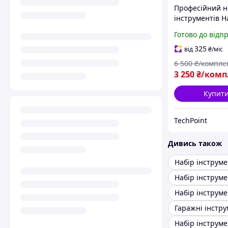
Професійний н
інструментів Н
інструментів д
Готово до відп
Мініпила 300 
Шліфмашинка 
325
від
₴
/міс
Набір 2 в 1 акб
6 500
₴/компле
3 250
₴/комп
Купит
TechPoint
Дивись також
Гаражні інстр