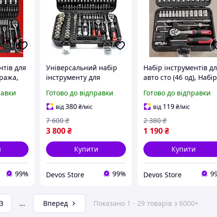
нтів для
Універсальний набір
Набір інструментів д
ража,
інструменту для
авто сто (46 од), Набі
абір
автомобіля та будинку
інструментів для
равки
Готово до відправки
Готово до відправки
ля авто
(111 од), DVS
автомобіля та будинку
 од), DVS
DVS
380
119
від
₴
/міс
від
₴
/міс
7 600
₴
2 380
₴
3 800
₴
1 190
₴
и
Купити
Купити
99%
99%
9
Devos Store
Devos Store
3
...
Вперед
Показано 1 - 29 товарів з 6000+