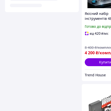
Якісний набір
інструментів 4
Акумуляторний
Готово до відп
Секатор/ Мініп
штанга Набір
420
від
₴
/міс
акумуляторних
інструментів д
8 400
₴/компле
4 200
₴/комп
Купит
Trend House