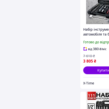
Набір інструме
автомобіля та 
Набір інструме
Готово до відп
авто в валізі (1
XTM
380
від
₴
/міс
7 610
₴
3 805
₴
Купит
X-Time