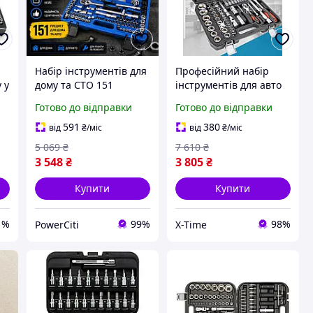
Набір інструментів для
Професійний набір
 у
дому та СТО 151
інструментів для авто
4
елемент | Кейс, 3
та будинку (111 од),
Готово до відправки
Готово до відправки
тріскачки, торцеві
Інструмент для сто,
головки
XTM
591
380
від
₴
/міс
від
₴
/міс
5 069
₴
7 610
₴
3 548
₴
3 805
₴
Купити
Купити
1%
99%
98%
PowerCiti
X-Time