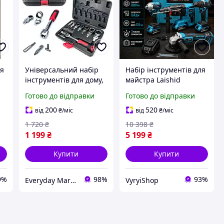
ля
Універсальний набір
Набір інструментів для
р
інструментів для дому,
майстра Laishid
торцеві головки з
Бездротовий набір для
Готово до відправки
Готово до відправки
,
тріскачкою та набір
дачі та гаража 6.0 Ah
викруткових біт 17в1
Шуруповерт 48V Набір
200
520
від
₴
/міс
від
₴
/міс
інструментів для дому
1 720
₴
10 398
₴
1 199
₴
5 199
₴
Купити
Купити
9%
98%
93%
Everyday Market
VyryiShop