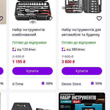
Набір інструментів
Набір інструментів для
о
комбінований
автомобіля та будинку
хороший, Набір
(111 од), Набір різних
Готово до відправки
Готово до відправки
інструментів для
інструментів у валізі,
автомобіля та будинку
DVS
120
380
від
₴
/міс
від
₴
/міс
(46 од), XTM
2 390
₴
7 600
₴
1 195
₴
3 800
₴
Купити
Купити
8%
98%
99%
X-Time
Devos Store