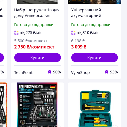
16
Набір інструментів для
Універсальний
ою
дому Універсальні
акумуляторний
набори інструменту
інструмент для будинку
Готово до відправки
Готово до відправки
о
КШМ + Шурупокрут
та роботи Krafftec
Інструменти
Професійний набір
275
310
від
₴
/міс
від
₴
/міс
акумуляторні 5 А·год
акумуляторних
5 500
₴/комплект
6 198
₴
інструментів з
2 750
₴/комплект
3 099
₴
шурупокрутом
Купити
Купити
7%
90%
93%
TechPoint
VyryiShop