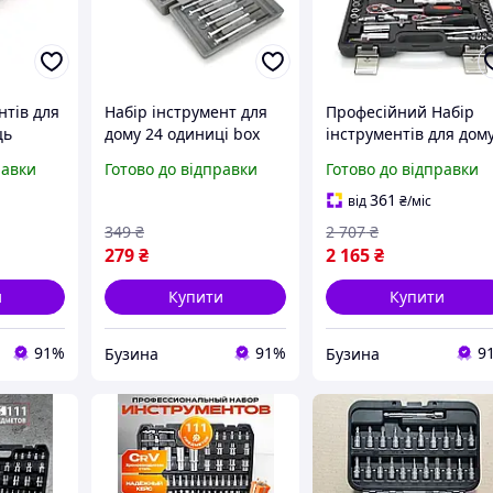
нтів для
Набір інструмент для
Професійний Набір
ць
дому 24 одиниці box
інструментів для дому
buzyna
пластиковому кейсі 9
равки
Готово до відправки
Готово до відправки
предметів buzyna
361
від
₴
/міс
349
₴
2 707
₴
279
₴
2 165
₴
и
Купити
Купити
91%
91%
9
Бузина
Бузина