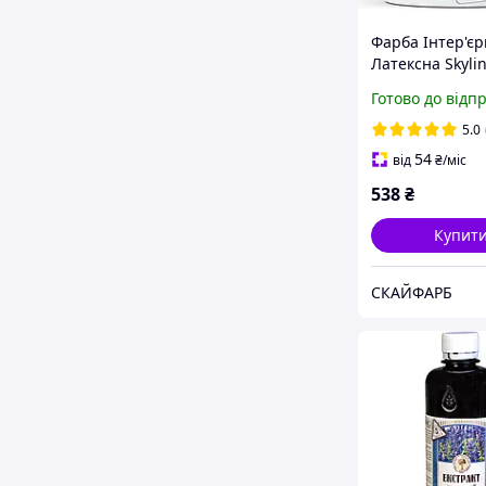
Фарба Інтер'єр
Латексна Skyli
G (C) Хвоя 1л
Готово до відп
5.0
54
від
₴
/міс
538
₴
Купит
СКАЙФАРБ