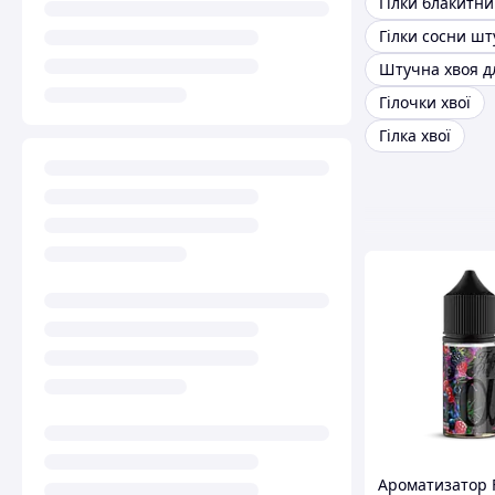
Гілки блакитни
Гілки сосни шт
Штучна хвоя дл
Гілочки хвої
Гілка хвої
Ароматизатор F