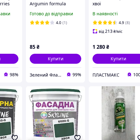
rries
Argumin formula
хвої
) 30 мл
добриво кореневе та
равки
Готово до відправки
В наявності
листове живлення
100мл
4.0
(1)
4.9
(8)
213
від
₴
/міс
85
₴
1 280
₴
и
Купити
Купити
98%
99%
10
Зелений Фламінго
ПЛАСТМАКС