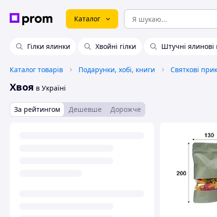
Каталог
Гілки ялинки
Хвойні гілки
Штучні ялинові 
Каталог товарів
Подарунки, хобі, книги
Cвяткові при
Хвоя
в Україні
За рейтингом
Дешевше
Дорожче