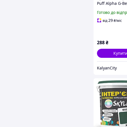
Puff Alpha G-Be
(Ягоди Хвоя Лід
Готово до відп
50 мг
29
від
₴
/міс
288
₴
Купит
KalyanCity