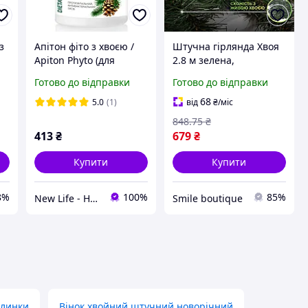
з
Апітон фіто з хвоєю /
Штучна гірлянда Хвоя
Apiton Phyto (для
2.8 м зелена,
н,
імунітету)
новорічна гірлянда
Готово до відправки
Готово до відправки
реалістична Преміум
KOS-HVO128
68
5.0
(1)
від
₴
/міс
4005016_Lu
848
.75
₴
413
₴
679
₴
Купити
Купити
8%
100%
85%
New Life - Нове життя в Україні
Smile boutique
ялинки
Вінок хвойний штучний новорічний