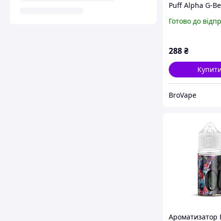
Puff Alpha G-Be
(Ягоди Хвоя) 30
Готово до відп
мг
288
₴
Купит
BroVape
Ароматизатор F