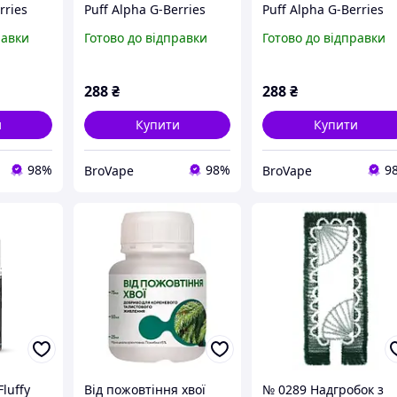
rries
Puff Alpha G-Berries
Puff Alpha G-Berries
 мл 65
(Ягоди Хвоя Лід) 30 мл
(Ягоди Хвоя) 30 мл 50
равки
Готово до відправки
Готово до відправки
50 мг
мг
288
₴
288
₴
и
Купити
Купити
98%
98%
9
BroVape
BroVape
luffy
Від пожовтіння хвої
№ 0289 Надгробок з