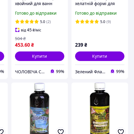
хвойний для ванн
хелатній формі для
чанів бань Рослинний
хвойних рослин
Готово до відправки
Готово до відправки
екстракт хвої для
Хелатин Хвоя 1.2л
фітопроцедур і
5.0
(2)
5.0
(9)
підживлення бджіл
45
від
₴
/міс
504
₴
453
.60
₴
239
₴
Купити
Купити
0%
99%
99%
ЧОЛОВІЧА СПРАВА
Зелений Фламінго