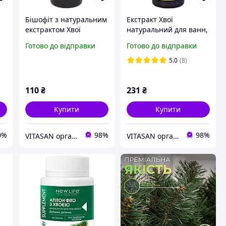
Бішофіт з натуральним
Екстракт Хвої
екстрактом Хвої
натуральний для ванн,
чанів, фітопроцедур
Готово до відправки
Готово до відправки
5.0
(8)
110
₴
231
₴
Купити
Купити
0%
98%
98%
VITASAN органічні препарати та косметика для здоров'я
VITASAN органічні препарати та косметика для здоров'я