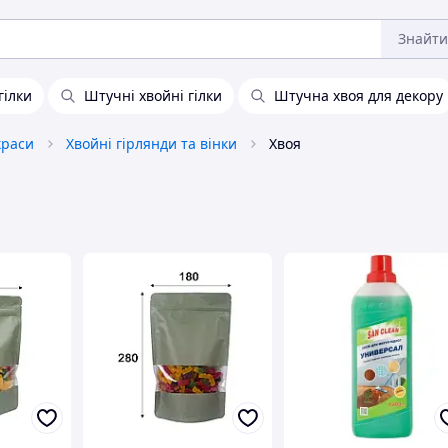
Знайти
гілки
Штучні хвойні гілки
Штучна хвоя для декору
краси
Хвойні гірлянди та вінки
Хвоя