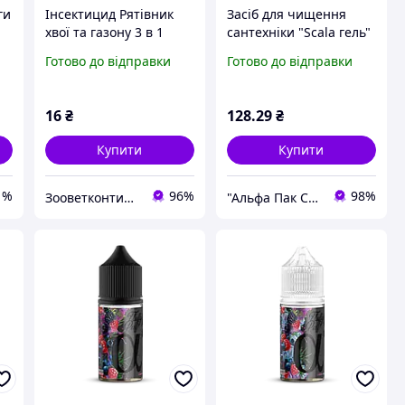
ги
Інсектицид Рятівник
Засіб для чищення
хвої та газону 3 в 1
сантехніки "Scala гель"
AgroProtection
з антивапняковим
Готово до відправки
Готово до відправки
ефектом та ароматом
хвої 1000 мл
16
₴
128
.29
₴
Купити
Купити
1%
96%
98%
Зооветконтинент
"Альфа Пак Cхід"