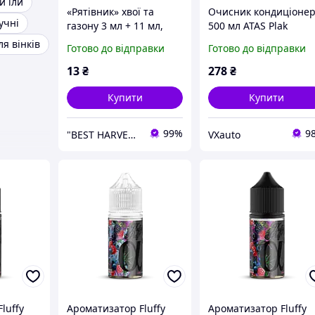
й їли
«Рятівник» хвої та
Очисник кондиціонер
учні
газону 3 мл + 11 мл,
500 мл ATAS Plak
оригінал
Nawiew (Хвоя,
я вінків
Готово до відправки
Готово до відправки
аерозоль)
13
₴
278
₴
Купити
Купити
99%
9
"BEST HARVEST" - насіння овочей та ЗЗР, гуртовий інтернет-магазин
VXauto
luffy
Ароматизатор Fluffy
Ароматизатор Fluffy