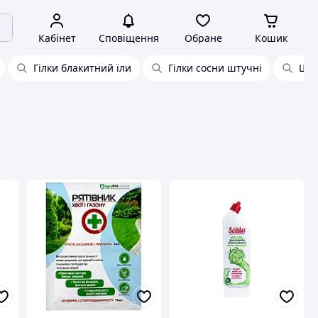
Кабінет
Сповіщення
Обране
Кошик
Гілки блакитний їли
Гілки сосни штучні
Шту