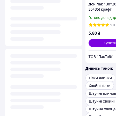
Дой пак 130*20
35+35) крафт
кольоровий "хв
Готово до відп
вікном, замок з
5.0
5
.80
₴
Купит
ТОВ "ПакТобі"
Дивись також
Гілки ялинки
Хвойні гілки
Штучні ялинові
Штучні хвойні 