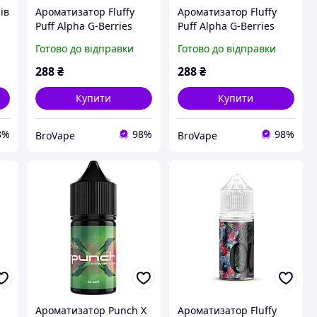
ів
Ароматизатор Fluffy
Ароматизатор Fluffy
Puff Alpha G-Berries
Puff Alpha G-Berries
(Ягоди Хвоя) 30 мл 25
(Ягоди Хвоя Лід) 30 мл
Готово до відправки
Готово до відправки
мг
65 мг
288
₴
288
₴
Купити
Купити
8%
98%
98%
BroVape
BroVape
Ароматизатор Punch X
Ароматизатор Fluffy