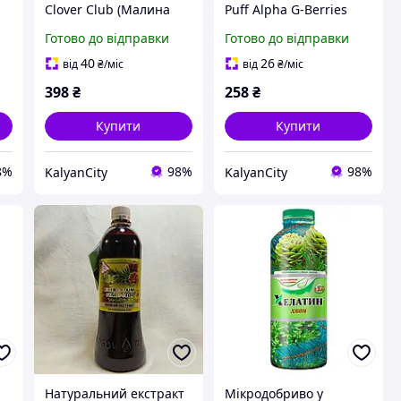
Clover Club (Малина
Puff Alpha G-Berries
Лайм Хвоя) 30 мл 50 мг
(Ягоди Хвоя Лід) 30 мл
Готово до відправки
Готово до відправки
25 мг
40
26
від
₴
/міс
від
₴
/міс
398
₴
258
₴
Купити
Купити
8%
98%
98%
KalyanCity
KalyanCity
Натуральний екстракт
Мікродобриво у