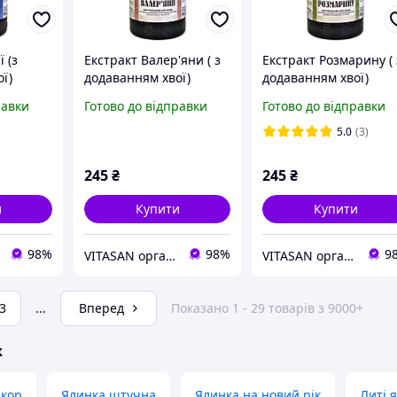
 (з
Екстракт Валер'яни ( з
Екстракт Розмарину ( 
ї)
додаванням хвої)
додаванням хвої)
ля ванн,
натуральний для ванн,
натуральний для ван
равки
Готово до відправки
Готово до відправки
цедур
чанів, фітопроцедур
чанів, фітопроцедур
5.0
(3)
245
₴
245
₴
и
Купити
Купити
98%
98%
9
VITASAN органічні препарати та косметика для здоров'я
VITASAN органічні препарати та косметика для здоров'я
3
...
Вперед
Показано 1 - 29 товарів з 9000+
ж
екор
Ялинка штучна
Ялинка на новий рік
Литі 