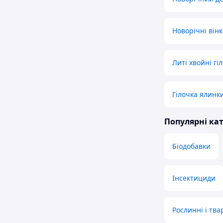
Новорічні вінк
Литі хвойні гі
Гілочка ялинк
Популярні кат
Біодобавки
Інсектициди
Рослинні і тва