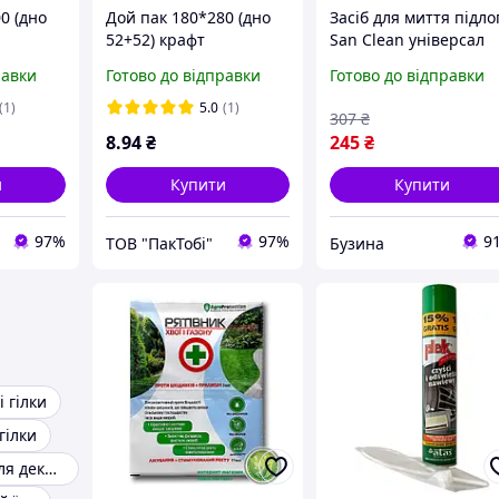
0 (дно
Дой пак 180*280 (дно
Засіб для миття підло
52+52) крафт
San Clean універсал
оя" з
кольоровий "хвоя" з
Хвоя 1 кг
равки
Готово до відправки
Готово до відправки
іп
вікном, замок зіп
(4820003543818)
(1)
5.0
(1)
307
₴
8
.94
₴
245
₴
и
Купити
Купити
97%
97%
9
ТОВ "ПакТобі"
Бузина
 гілки
гілки
Штучна хвоя для декору