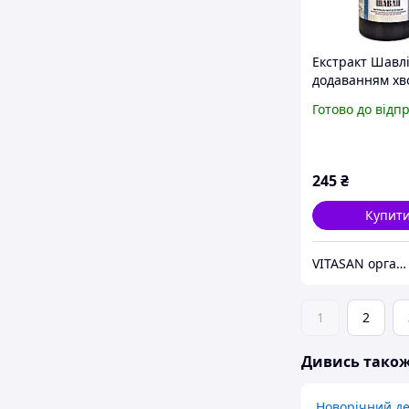
Екстракт Шавлії
додаванням хво
натуральний д
Готово до відп
чанів, фітопро
245
₴
Купит
VITASAN органічні препарати та косметика для здоров'я
1
2
Дивись тако
Новорічний д