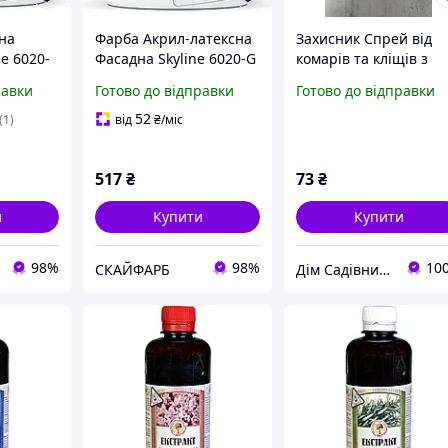
на
Фарба Акрил-латексна
Захисник Спрей від
ne 6020-
Фасадна Skyline 6020-G
комарів та кліщів з
(C) Хвоя 1л
ароматом хвої 90мл,
равки
Готово до відправки
Готово до відправки
Укравіт
52
(1)
від
₴
/міс
517
₴
73
₴
и
Купити
Купити
98%
98%
10
СКАЙФАРБ
Дім Садівника