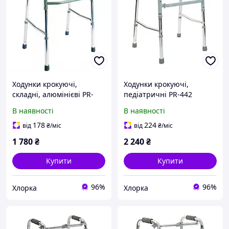
Ходунки крокуючі,
Ходунки крокуючі,
складні, алюмінієві PR-
педіатричні PR-442
440
В наявності
В наявності
178
224
від
₴
/міс
від
₴
/міс
1 780
₴
2 240
₴
Купити
Купити
96%
96%
Хлорка
Хлорка