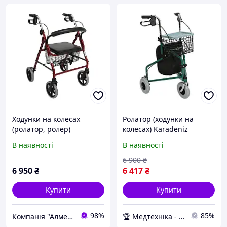
Ходунки на колесах
Ролатор (ходунки на
(ролатор, ролер)
колесах) Karadeniz
Karedeniz Medical PR-881
Medical PR-888
В наявності
В наявності
(аналог Z21)
Медтехніка
6 900
₴
6 950
₴
6 417
₴
Купити
Купити
98%
85%
Компанія "Алмедика"
🏆 Медтехніка - 20 років надійності