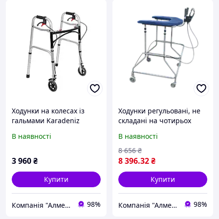
Ходунки на колесах із
Ходунки регульовані, не
гальмами Karadeniz
складані на чотирьох
Medical PR-450
колесах зі столиком
В наявності
В наявності
НТ-03-010
8 656
₴
3 960
₴
8 396
.32
₴
Купити
Купити
98%
98%
Компанія "Алмедика"
Компанія "Алмедика"