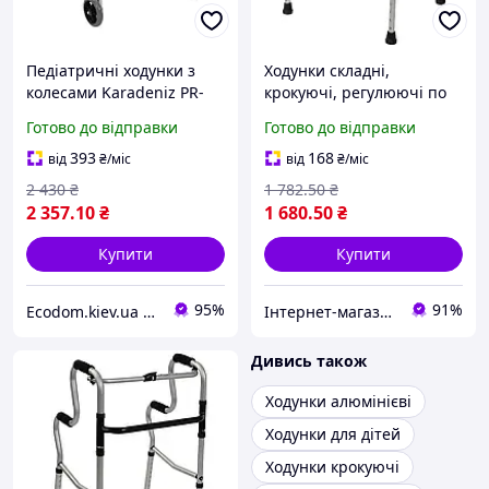
Педіатричні ходунки з
Ходунки складні,
колесами Karadeniz PR-
крокуючі, регулюючі по
443 складані, алюмінієві
висоті - ERS-102 Ersamed
Готово до відправки
Готово до відправки
ОРИГ 155
393
168
від
₴
/міс
від
₴
/міс
2 430
₴
1 782
.50
₴
2 357
.10
₴
1 680
.50
₴
Купити
Купити
95%
91%
Еcodom.kiev.ua Інтернет- магазин
Інтернет-магазин Allegoriya
Дивись також
Ходунки алюмінієві
Ходунки для дітей
Ходунки крокуючі