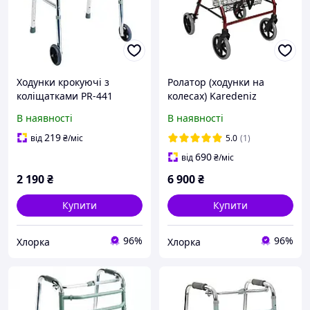
Ходунки крокуючі з
Ролатор (ходунки на
коліщатками PR-441
колесах) Karedeniz
Medical PR-881
В наявності
В наявності
219
від
₴
/міс
5.0
(1)
690
від
₴
/міс
2 190
₴
6 900
₴
Купити
Купити
96%
96%
Хлорка
Хлорка