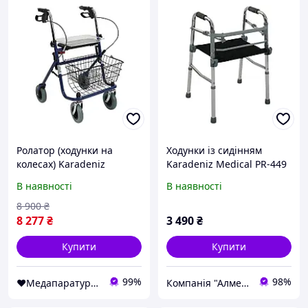
Ролатор (ходунки на
Ходунки із сидінням
колесах) Karadeniz
Karadeniz Medical PR-449
Medical PR-882
В наявності
В наявності
Медапаратура
8 900
₴
8 277
₴
3 490
₴
Купити
Купити
99%
98%
❤️Медапаратура - Медтехніка Низьких Цін ✅
Компанія "Алмедика"