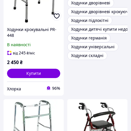
Ходунки дворівневі
Ходунки дворівневі крокуючі
Ходунки підлокітні
Ходунки дитячі купити недор
Ходунки крокувальні PR-
448
Ходунки германія
В наявності
Ходунки універсальні
245
від
₴
/міс
Ходунки складні
2 450
₴
Купити
96%
Хлорка