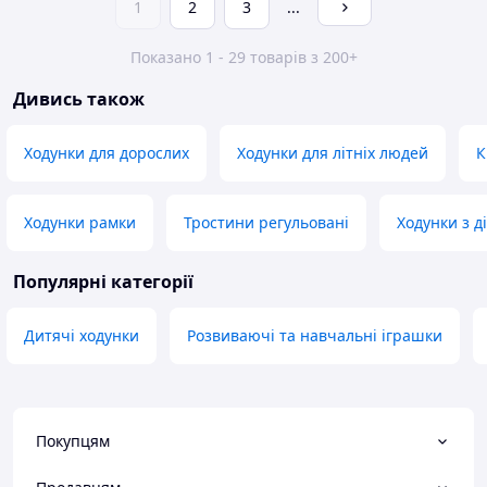
1
2
3
...
Показано 1 - 29 товарів з 200+
Дивись також
Ходунки для дорослих
Ходунки для літніх людей
К
Ходунки рамки
Тростини регульовані
Ходунки з д
Популярні категорії
Дитячі ходунки
Розвиваючі та навчальні іграшки
Покупцям