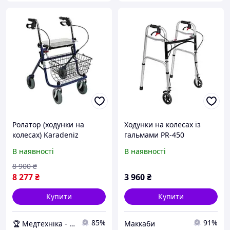
Ролатор (ходунки на
Ходунки на колесах із
колесах) Karadeniz
гальмами PR-450
Medical PR-882
В наявності
В наявності
Медтехніка
8 900
₴
8 277
₴
3 960
₴
Купити
Купити
85%
91%
🏆 Медтехніка - 20 років надійності
Маккаби