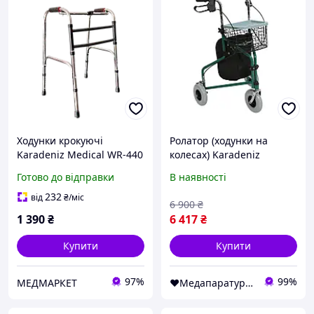
Ходунки крокуючі
Ролатор (ходунки на
Karadeniz Medical WR-440
колесах) Karadeniz
Medical PR-888
Готово до відправки
В наявності
Медапаратура
232
від
₴
/міс
6 900
₴
1 390
₴
6 417
₴
Купити
Купити
97%
99%
МЕДМАРКЕТ
❤️Медапаратура - Медтехніка Низьких Цін ✅