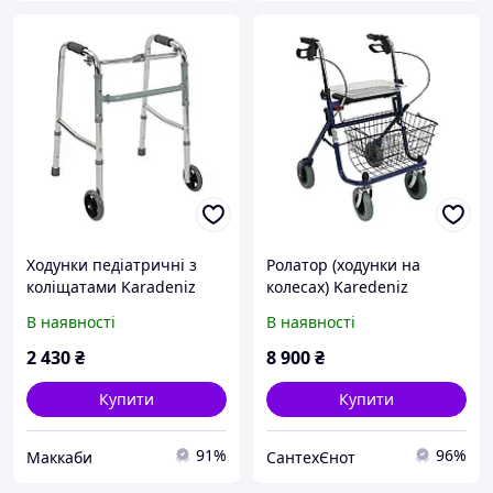
Ходунки педіатричні з
Ролатор (ходунки на
коліщатами Karadeniz
колесах) Karedeniz
Medical PR-443
Medical PR-882
В наявності
В наявності
2 430
₴
8 900
₴
Купити
Купити
91%
96%
Маккаби
СантехЄнот