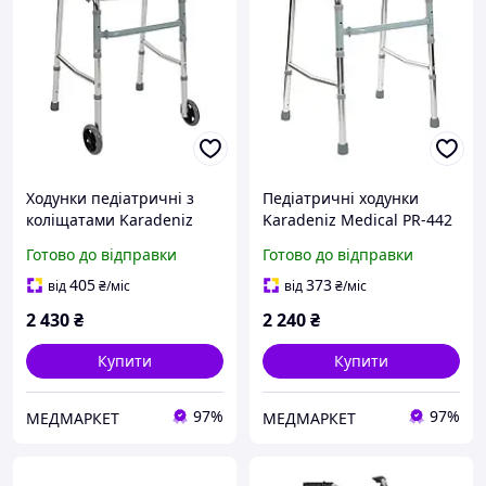
Ходунки педіатричні з
Педіатричні ходунки
коліщатами Karadeniz
Karadeniz Medical PR-442
Medical PR-443
Готово до відправки
Готово до відправки
405
373
від
₴
/міс
від
₴
/міс
2 430
₴
2 240
₴
Купити
Купити
97%
97%
МЕДМАРКЕТ
МЕДМАРКЕТ