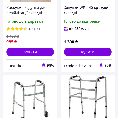
Крокуючі ходунки для
Ходунки WR-440 крокуючі,
реабілітації складні
складні
регульовані для літніх
Готово до відправки
Готово до відправки
людей та людей з
інвалідністю ходулі
232
4.7
(14)
від
₴
/міс
1 199
₴
985
₴
1 390
₴
Купити
Купити
98%
95%
Білантік
Еcodom.kiev.ua Інтернет- магазин