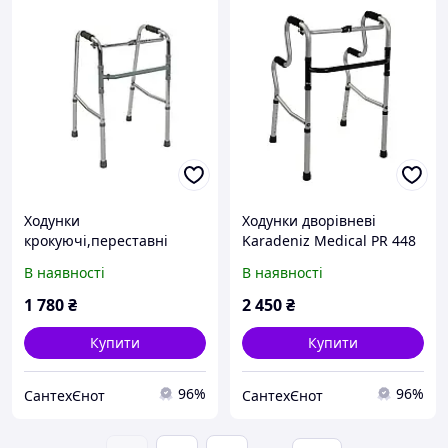
Ходунки
Ходунки дворівневі
крокуючі,переставні
Karadeniz Medical PR 448
складні Karadeniz Medical
В наявності
В наявності
PR-440
1 780
₴
2 450
₴
Купити
Купити
96%
96%
СантехЄнот
СантехЄнот