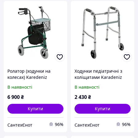
Ролатор (ходунки на
Ходунки педіатричні з
колесах) Karedeniz
коліщатами Karadeniz
Medical PR-888
Medical PR-443
В наявності
В наявності
6 900
₴
2 430
₴
Купити
Купити
96%
96%
СантехЄнот
СантехЄнот