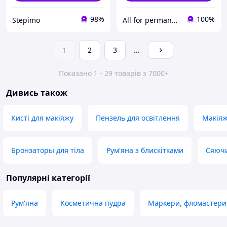
98%
100%
Stepimo
All for permanent make-up
1
2
3
...
Показано 1 - 29 товарів з 7000+
Дивись також
Кисті для макіяжу
Пензель для освітлення
Макія
Бронзаторы для тіла
Рум'яна з блискітками
Сяючи
Популярні категорії
Рум'яна
Косметична пудра
Маркери, фломастери