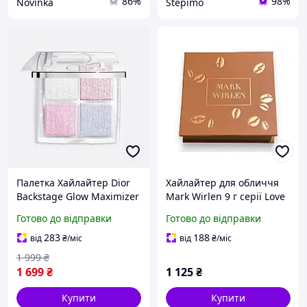
86%
98%
Novinka
Stepimo
Палетка Хайлайтер Dior
Хайлайтер для обличчя
Backstage Glow Maximizer
Mark Wirlen 9 г серії Love
Palette 002 Frosted Opal
Coffee Time
Готово до відправки
Готово до відправки
Glow
283
188
від
₴
/міс
від
₴
/міс
1 999
₴
1 699
₴
1 125
₴
Купити
Купити