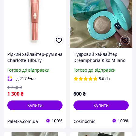
Рідкий хайлайтер-рум яна
Пудровий хайлайтер
Charlotte Tilbury
Dreamphoria Kiko Milano
Glowgasm Beauty Light
01 Golden Dreams
Готово до відправки
Готово до відправки
Wand, Pinkgasm
217
від
₴
/міс
5.0
(1)
1 750
₴
1 300
₴
600
₴
Купити
Купити
100%
100%
Paletka.com.ua
Cosmochic