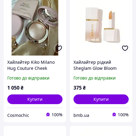
Хайлайтер Kiko Milano
Хайлайтер рідкий
Hug Couture Cheek
Sheglam Glow Bloom
Dewlight Highlighting
Liquid Highlighter - Tea
Готово до відправки
Готово до відправки
Blush 01 Golden Tulle 8г
Cake
1 050
₴
375
₴
Купити
Купити
100%
100%
Cosmochic
bmb.ua