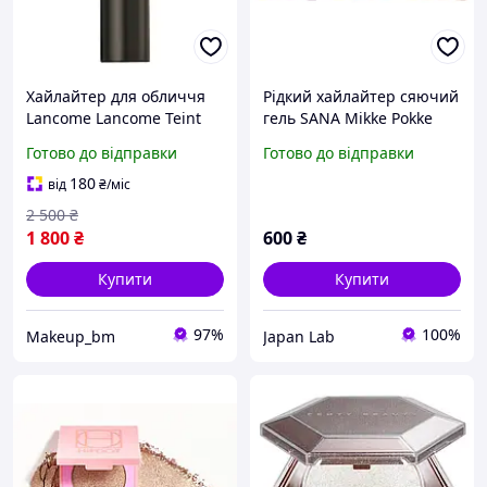
Хайлайтер для обличчя
Рідкий хайлайтер сяючий
Lancome Lancome Teint
гель SANA Mikke Pokke
Idole Ultra Wear Shape
Sparkling Gel 8,5g
Готово до відправки
Готово до відправки
Stick highlighter 01
Flexing Lavander
180
від
₴
/міс
2 500
₴
1 800
₴
600
₴
Купити
Купити
97%
100%
Makeup_bm
Japan Lab