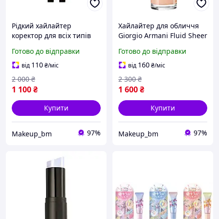
Рідкий хайлайтер
Хайлайтер для обличчя
коректор для всіх типів
Giorgio Armani Fluid Sheer
шкіри Yves Saint Laurent
Glow Enhancer 2
Готово до відправки
Готово до відправки
Touche Éclat Radiant
Touch 3.5 amande
110
160
від
₴
/міс
від
₴
/міс
lumiere. Обєм 2.5 ml.
2 000
₴
2 300
₴
1 100
₴
1 600
₴
Купити
Купити
97%
97%
Makeup_bm
Makeup_bm