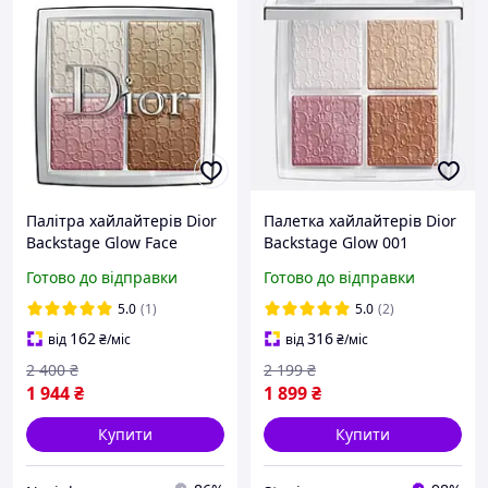
Палітра хайлайтерів Dior
Палетка хайлайтерів Dior
Backstage Glow Face
Backstage Glow 001
Palette 001
Готово до відправки
Готово до відправки
5.0
(1)
5.0
(2)
162
316
від
₴
/міс
від
₴
/міс
2 400
₴
2 199
₴
1 944
₴
1 899
₴
Купити
Купити