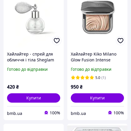
Хайлайтер - спрей для
Хайлайтер Kiko Milano
обличчя і тіла Sheglam
Glow Fusion Intense
Go Go Glow Higlighting
Готово до відправки
Готово до відправки
Body Mist - Frosted Opal
5.0
(1)
420
₴
950
₴
Купити
Купити
100%
100%
bmb.ua
bmb.ua