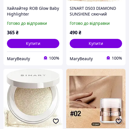
Хайлайтер ROB Glow Baby
SINART DS03 DIAMOND
Highlighter
SUNSHINE сяючий
хайлайтер для обличчя
Готово до відправки
Готово до відправки
та тіла
365
₴
490
₴
Купити
Купити
100%
100%
MaryBeauty
MaryBeauty