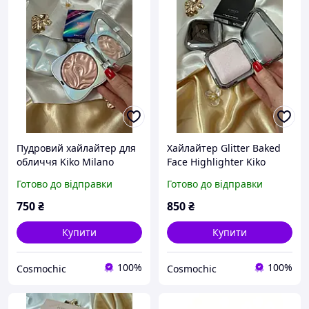
Пудровий хайлайтер для
Хайлайтер Glitter Baked
обличчя Kiko Milano
Face Highlighter Kiko
Lumiverse 02 Lunar Dusk,
Milano 6г
Готово до відправки
Готово до відправки
8,5 г
750
₴
850
₴
Купити
Купити
100%
100%
Cosmochic
Cosmochic