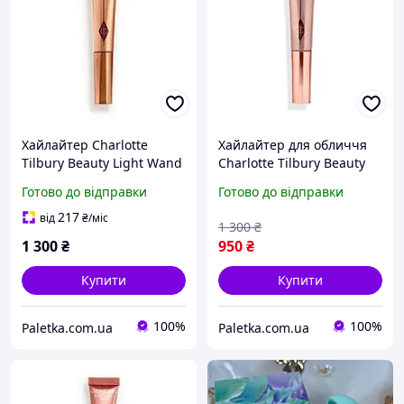
Хайлайтер Charlotte
Хайлайтер для обличчя
Tilbury Beauty Light Wand
Charlotte Tilbury Beauty
відтінок Spotlight, 12мл
Light Wand відтінок Pillow
Готово до відправки
Готово до відправки
Talk, 12мл
217
від
₴
/міс
1 300
₴
1 300
₴
950
₴
Купити
Купити
100%
100%
Paletka.com.ua
Paletka.com.ua