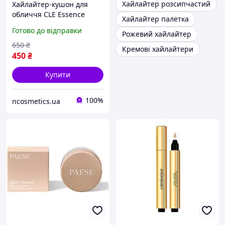
Хайлайтер розсипчастий
Хайлайтер-кушон для
обличчя CLE Essence
Хайлайтер палетка
Moonlighter Cushion
Готово до відправки
Рожевий хайлайтер
Copper Rose, 5 г
650
₴
Кремові хайлайтери
450
₴
Купити
100%
ncosmetics.ua