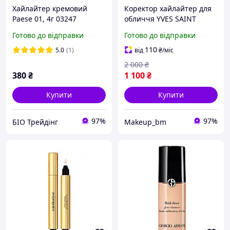
Хайлайтер кремовий
Коректор хайлайтер для
Paese 01, 4г 03247
обличчя YVES SAINT
LAURENT ysl Touche Eclat
Готово до відправки
Готово до відправки
Brightening Pen 3. Об'єм
2.5 ml.
110
5.0
(1)
від
₴
/міс
2 000
₴
380
₴
1 100
₴
Купити
Купити
97%
97%
БІО Трейдінг
Makeup_bm