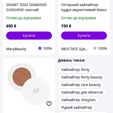
SINART DS02 DIAMOND
Глітерний хайлайтер-
SUNSHINE сяючий
пудра мерехтливий блиск
хайлайтер для обличчя
для тіла та обличчя
Готово до відправки
Готово до відправки
та тіла
490
₴
190
₴
Купити
Купити
100%
100%
MaryBeauty
ХВОСТАТЕ ЩАСТЯ
Дивись також
Хайлайтер fenty
Хайлайтер fenty beauty
Хайлайтер rare beauty
Хайлайтер для обличчя
Хайлайтер sheglam
Рідкий хайлайтер