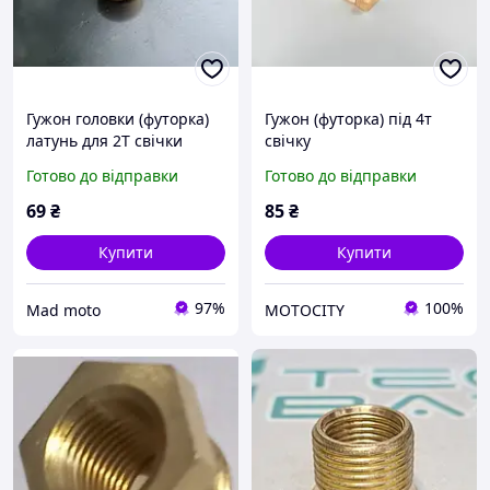
Гужон головки (футорка)
Гужон (футорка) під 4т
латунь для 2T свічки
свічку
(Ø14mm/18mm L-15mm)
Готово до відправки
Готово до відправки
69
₴
85
₴
Купити
Купити
97%
100%
Mad moto
MOTOCITY