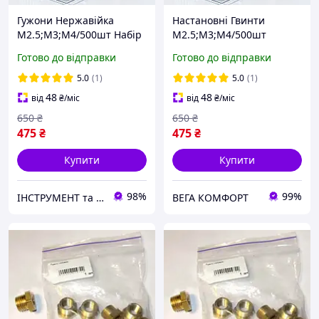
Гужони Нержавійка
Настановні Гвинти
M2.5;M3;M4/500шт Набір
M2.5;M3;M4/500шт
Стопорних Гвинтів DIN
Нержавійка DIN 916
Готово до відправки
Готово до відправки
916 Spec (SP-0676501)
Набір Гужонів Spec (SP-
0676501)
5.0
(1)
5.0
(1)
48
48
від
₴
/міс
від
₴
/міс
650
₴
650
₴
475
₴
475
₴
Купити
Купити
98%
99%
ІНСТРУМЕНТ та МЕТИЗИ
ВЕГА КОМФОРТ