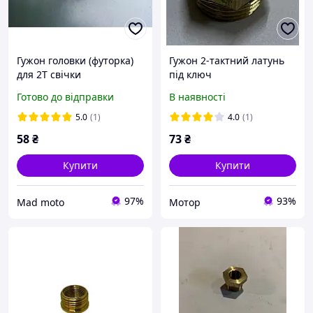
Гужон головки (футорка)
Гужон 2-тактний латунь
для 2T свічки
під ключ
(Ø14mm/18mm L-15mm)
Готово до відправки
В наявності
5.0
(1)
4.0
(1)
58
₴
73
₴
Купити
Купити
97%
93%
Mad moto
Мотор