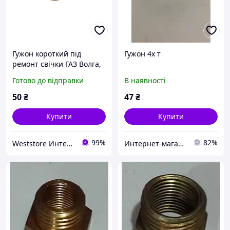
Гужон короткий під
Гужон 4х т
ремонт свічки ГАЗ Волга,
М14х1.25 / М18х1.5
Готово до відправки
В наявності
50
₴
47
₴
Купити
Купити
99%
82%
Weststore Интернет магазин автозапчастей
Интернет-магазин "Дом Лесника"