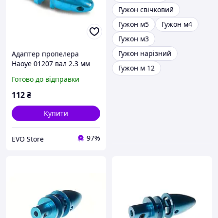
Гужон свічковий
Гужон м5
Гужон м4
Гужон м3
Гужон нарізний
Адаптер пропелера
Haoye 01207 вал 2.3 мм
Гужон м 12
гвинт 4.7 мм (гужон,
Готово до відправки
синій)
112
₴
Купити
97%
EVO Store