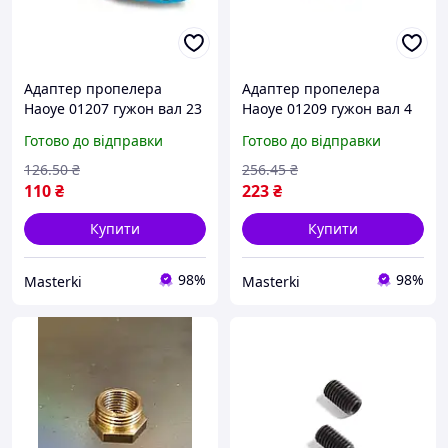
Адаптер пропелера
Адаптер пропелера
Haoye 01207 гужон вал 23
Haoye 01209 гужон вал 4
мм гвинт 47 мм для
мм гвинт 6 35 мм для
Готово до відправки
Готово до відправки
мотора кріплення
дронів моделей
пропелера
126
.50
₴
256
.45
₴
110
₴
223
₴
Купити
Купити
98%
98%
Masterki
Masterki