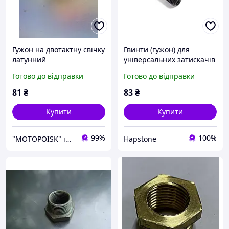
Гужон на двотактну свічку
Гвинти (гужон) для
латунний
універсальних затискачів
Hapstone
Готово до відправки
Готово до відправки
81
₴
83
₴
Купити
Купити
99%
100%
"MOTOPOISK" інтернет-магазин мотозапчастин та аксесуарів
Hapstone