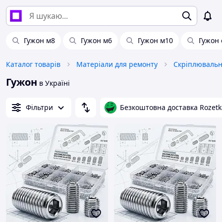
Гужон м8
Гужон м6
Гужон м10
Гужон 
Каталог товарів
Матеріали для ремонту
Скріплювальн
Гужон
в Україні
Фільтри
Безкоштовна доставка Rozetk