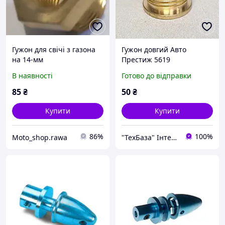
Гужон для свічі з газона
Гужон довгий Авто
на 14-мм
Престиж 5619
В наявності
Готово до відправки
85
₴
50
₴
Купити
Купити
86%
100%
Moto_shop.rawa
"ТехБаза" Інтернет магазин