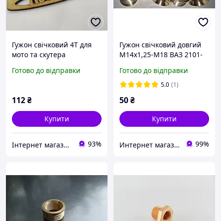
Гужон свічковий 4Т для
Гужон свічковий довгий
мото та скутера
M14x1,25-M18 ВАЗ 2101-
2107
Готово до відправки
Готово до відправки
5.0
(1)
112
₴
50
₴
Купити
Купити
93%
99%
Інтернет магазин RedFoxMoto запчастини до мототехніки
Интернет магазин АвтоМир