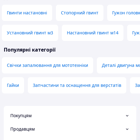
Гвинти настановні
Стопорний гвинт
Гужон голов
Установний гвинт м3
Настановний гвинт м14
Гуж
Популярні категорії
Свічки запалювання для мототехніки
Деталі двигуна м
Гайки
Запчастини та оснащення для верстатів
За
Покупцям
Продавцям