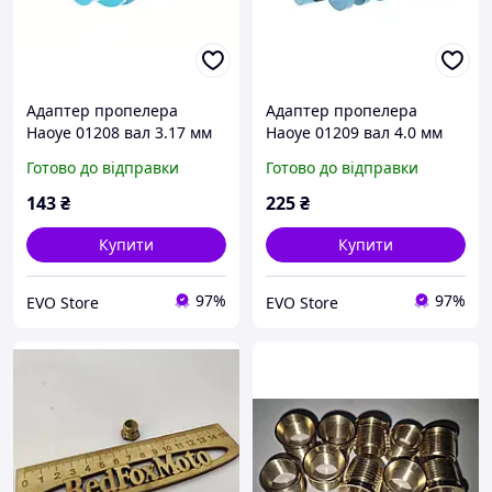
Адаптер пропелера
Адаптер пропелера
Haoye 01208 вал 3.17 мм
Haoye 01209 вал 4.0 мм
гвинт 6.35 мм (гужон,
гвинт 6.35 мм (гужон,
Готово до відправки
Готово до відправки
синій)
синій)
143
₴
225
₴
Купити
Купити
97%
97%
EVO Store
EVO Store