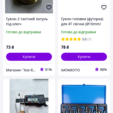
Гужон 2-тактний латунь
Гужон головки (футорка)
під ключ
для 4T свічки (Ø10mm/
М14*1.25mm. L-13mm.
Готово до відправки
Готово до відправки
латунь) A136-6401,
5.0
(1)
73
₴
78
₴
Купити
Купити
91%
98%
Магазин "Хоз-блок"
ХАТАМОТО