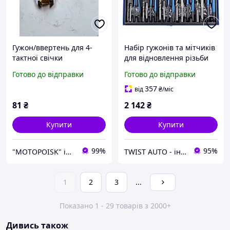
Гужон/ввертень для 4-
Набір гужонів та мітчиків
тактної свічки
для відновлення різьби
M5-M12 (131од) VIKTEC
Готово до відправки
Готово до відправки
VT01078
357
від
₴
/міс
81
₴
2 142
₴
Купити
Купити
99%
95%
"MOTOPOISK" інтернет-магазин мотозапчастин та аксесуарів
TWIST AUTO - інструмент за доступною ціною
1
2
3
...
Показано 1 - 29 товарів з 2000+
Дивись також