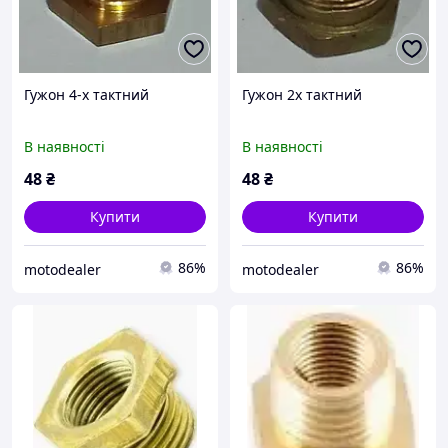
Гужон 4-х тактний
Гужон 2х тактний
В наявності
В наявності
48
₴
48
₴
Купити
Купити
86%
86%
motodealer
motodealer