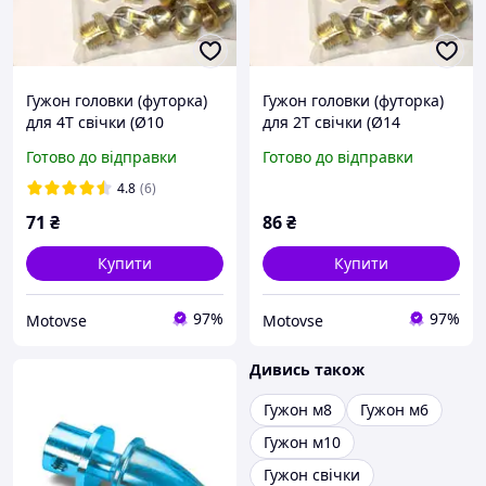
Гужон головки (футорка)
Гужон головки (футорка)
для 4T свічки (Ø10
для 2T свічки (Ø14
mm/14mm, L-13 mm)
mm/18mm L-12mm)
Готово до відправки
Готово до відправки
4.8
(6)
71
₴
86
₴
Купити
Купити
97%
97%
Motovse
Motovse
Дивись також
Гужон м8
Гужон м6
Гужон м10
Гужон свічки