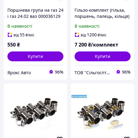
Поршнева група на газ 24
Гільзо-комплект (гільза,
і газ 24.02 ваз 000036129
поршень, палець, кільця)
КОМПЛЕКТ ГІЛЬЗА,
на 4 циліндри Black
В наявності
В наявності
ПОРШЕНЬ, ПАЛЕК,
Edition (Завод) ГАЗ
ШАТУН, З КІЛЬЦЕМАМИ
55
1200
від
₴
/міс
від
₴
/міс
000036129
550
₴
7 200
₴/комплект
Купити
Купити
96%
96%
Ярокс Авто
ТОВ "Сільгосптехніка"