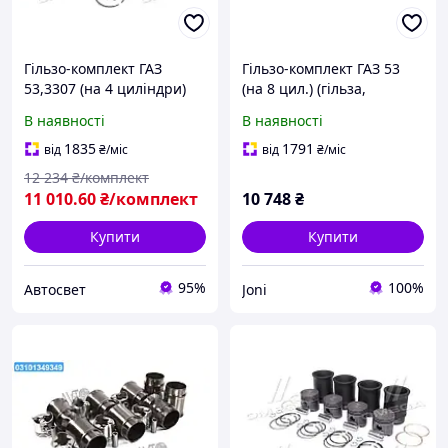
Гільзо-комплект ГАЗ
Гільзо-комплект ГАЗ 53
53,3307 (на 4 циліндри)
(на 8 цил.) (гільза,
(Г+П+палець+стопор+кіль
поршень, палец) (вир-во
В наявності
В наявності
ця поршневі+прокладка)
Запчастина-дизель) 53-
(DETALKA) 53-1000105-04
1000105-04 UA22
1835
1791
від
₴
/міс
від
₴
/міс
(Kr)
12 234
₴/комплект
11 010
.60
₴/комплект
10 748
₴
Купити
Купити
95%
100%
Автосвет
Joni