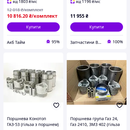
(DETALKA) 53-1000105-04
1000105-04 UA51
1803
1196
від
₴
/міс
від
₴
/міс
UA58
12 018
₴/комплект
10 816
.20
₴/комплект
11 955
₴
Купити
Купити
95%
100%
Акб Тайм
Запчастини ВСІМ
Поршнева Конотоп
Поршнева група Газ 24,
ГАЗ-53 (гільза з поршнем)
Газ 2410, ЗМЗ 402 (гільза