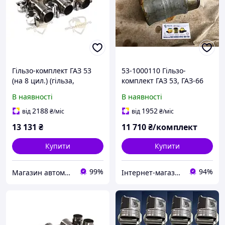
Гільзо-комплект ГАЗ 53
53-1000110 Гільзо-
(на 8 цил.) (гільза,
комплект ГАЗ 53, ГАЗ-66
поршень, палец) (вир-во
(гільза, поршень, палець,
В наявності
В наявності
Запчастина-дизель) 53-
кільця) 8 шт. (ЗБЕРІГАННЯ)
1000105-04 UA22
2188
1952
від
₴
/міс
від
₴
/міс
13 131
₴
11 710
₴/комплект
Купити
Купити
99%
94%
Магазин автомобільних деталей
Інтернет-магазин запчастин МАЗ КАМАЗ КРАЗ ЗИЛ ГАЗ "Орбіта Запчастина"