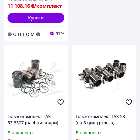
11 108
.16
₴/комплект
Купити
97%
🟢 О П Т О М 🟢
Гільзо-комплект ГАЗ
Гільзо-комплект ГАЗ 53
53,3307 (на 4 циліндри)
(на 8 цил.) (гільза,
(Г+П+палець+стопор+кіль
поршень, палец) (вир-во
В наявності
В наявності
ця поршневі+прокладка)
Запчастина-дизель) 53-