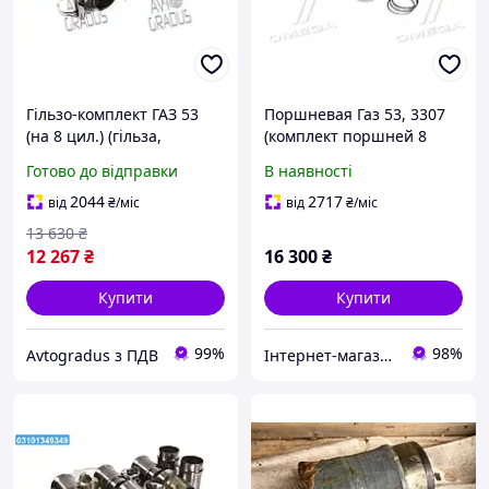
Гільзо-комплект ГАЗ 53
Поршневая Газ 53, 3307
(на 8 цил.) (гільза,
(комплект поршней 8
поршень, палец) (вир-во
штук + гильзы 8 шт. +
Готово до відправки
В наявності
Запчастина-дизель) 53-
кільця + пальці) виробник
1000105-04
Rider
2044
2717
від
₴
/міс
від
₴
/міс
13 630
₴
12 267
₴
16 300
₴
Купити
Купити
99%
98%
Avtogradus з ПДВ
Інтернет-магазин автозапчастин