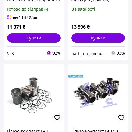
поршень, палец) (пр-во
Готово до відправки
В наявності
Запчасть-деталь)
1137
від
₴
/міс
11 371
₴
13 596
₴
Купити
Купити
92%
93%
VLS
parts-ua.com.ua
Гільзо-комплект ГАЗ
Гільзо-комплект ГАЗ 53