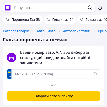
Поршнева Газ-53
Гільзи газ 24
Гільза змз 4
Каталог товарів
Авто-, мото
Автозапчастини
Гільза поршень газ
в Україні
Введи номер авто, VIN або вибери зі
списку, щоб швидше знайти потрібні
запчастини
UA
або
Вибрати авто зі списку