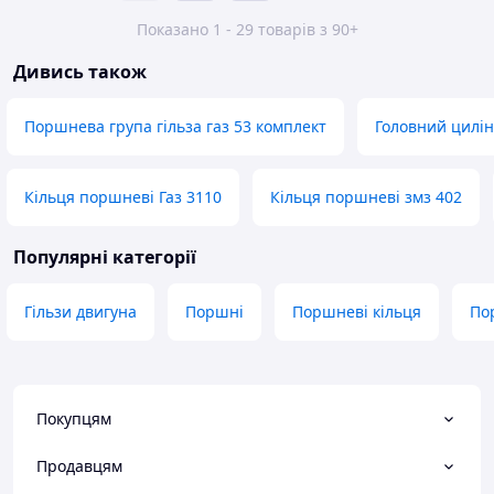
Показано 1 - 29 товарів з 90+
Дивись також
Поршнева група гільза газ 53 комплект
Головний цилін
Кільця поршневі Газ 3110
Кільця поршневі змз 402
Популярні категорії
Гільзи двигуна
Поршні
Поршневі кільця
По
Покупцям
Продавцям