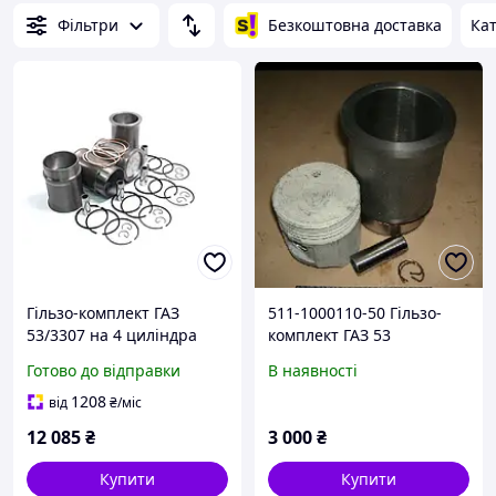
Фільтри
Безкоштовна доставка
Кат
Гільзо-комплект ГАЗ
511-1000110-50 Гільзо-
53/3307 на 4 циліндра
комплект ГАЗ 53
гільза+поршень+палець+
(Гільза+Поршень +
Готово до відправки
В наявності
стоп.+кільця+прокладка
Палець + Прокладки)/
(DETALKA) 53-1000105-04
ЗМЗ/
1208
від
₴
/міс
12 085
₴
3 000
₴
Купити
Купити