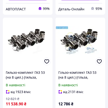
99%
95%
АВТОПЛАСТ
Деталь-Онлайн
Гильзо-комплект ГАЗ 53
Гільзо-комплект ГАЗ 53
(на 8 цил.) (гильза,
(на 8 цил.) (гільза,
поршень, палец) (вир-во
поршень, палец) (вир-во
В наявності
В наявності
Запчастина-дизель) 53-
Запчастина-дизель) 53-
1000105-04 UA58
1000105-04 UA56
1923
2131
від
₴
/міс
від
₴
/міс
12 821
₴
11 538
.90
₴
12 786
₴