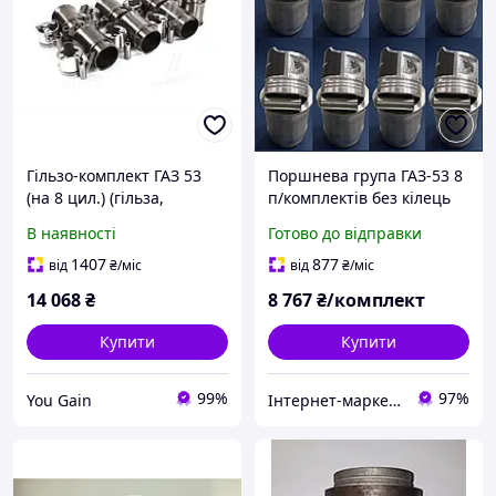
Гільзо-комплект ГАЗ 53
Поршнева група ГАЗ-53 8
(на 8 цил.) (гільза,
п/комплектів без кілець
поршень, палец) (вир-во
стандарт 92.0
В наявності
Готово до відправки
Запчастина-дизель). (53-
1000105-04)
1407
877
від
₴
/міс
від
₴
/міс
14 068
₴
8 767
₴/комплект
Купити
Купити
99%
97%
You Gain
Інтернет-маркет gruz-avto.com — ваш шлях до надійної роботи на дорозі!