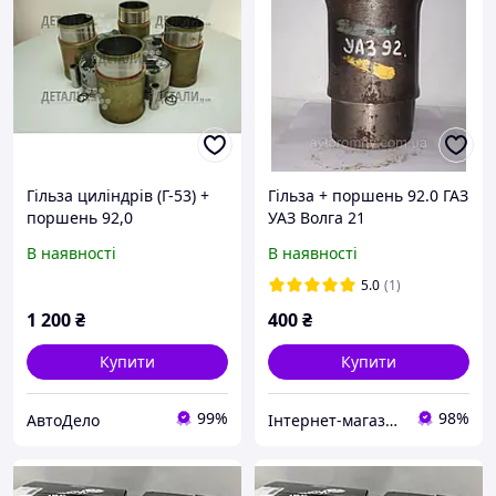
Гільза циліндрів (Г-53) +
Гільза + поршень 92.0 ГАЗ
поршень 92,0
УАЗ Волга 21
В наявності
В наявності
5.0
(1)
1 200
₴
400
₴
Купити
Купити
99%
98%
АвтоДело
Інтернет-магазин "Автозапчастини Ромен"