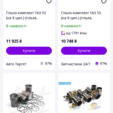
Гільзо-комплект ГАЗ 53
Гільзо-комплект ГАЗ 53
(на 8 цил.) (гільза,
(на 8 цил.) (гільза,
поршень, палец) (вир-во
поршень, палец) (вир-во
В наявності
В наявності
Запчастина-дизель) 53-
Запчастина-дизель) 53-
1000105-04 UA41
1000105-04 UA22
1791
від
₴
/міс
11 925
₴
10 748
₴
Купити
Купити
97%
97%
Авто Таргет
Запчастини 24/7