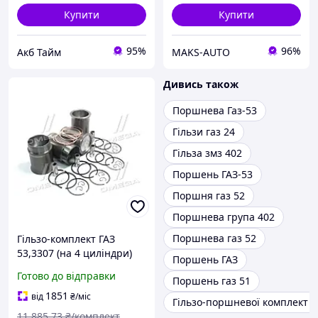
Купити
Купити
95%
96%
Акб Тайм
MAKS-AUTO
Дивись також
Поршнева Газ-53
Гільзи газ 24
Гільза змз 402
Поршень ГАЗ-53
Поршня газ 52
Поршнева група 402
Поршнева газ 52
Гільзо-комплект ГАЗ
53,3307 (на 4 циліндри)
Поршень ГАЗ
(Г+П+палець+стопор+кіль
Готово до відправки
Поршень газ 51
ця поршневі+прокладка)
(DETALKA) 53-1000105-04
1851
від
₴
/міс
Гільзо-поршневої комплект 4
C.I.U
11 885
.73
₴/комплект