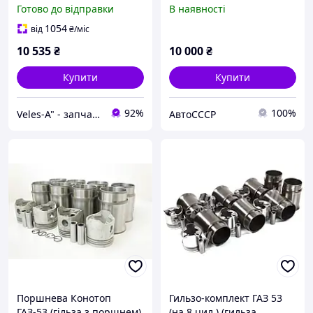
4 шт, поршень 4 шт, 4
Готово до відправки
В наявності
пальці, стопорні кільця,
кільця поршневі) ЗМЗ
1054
від
₴
/міс
оригінал
10 535
₴
10 000
₴
Купити
Купити
92%
100%
Veles-A" - запчасти Ваз, Таврия, Ланос, Сенс, Славута, по выгодным ценам!
АвтоСССР
Поршнева Конотоп
Гильзо-комплект ГАЗ 53
ГАЗ-53 (гільза з поршнем)
(на 8 цил.) (гильза,