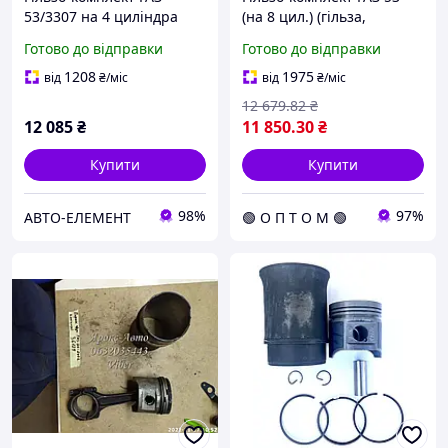
53/3307 на 4 циліндра
(на 8 цил.) (гільза,
гільза+поршень+палець+
поршень, палец) (вир-во
Готово до відправки
Готово до відправки
стоп.+кільця+прокладка
Запчастина-дизель) 53-
(DETALKA) 53-1000105-04
1000105-04
1208
1975
від
₴
/міс
від
₴
/міс
12 679
.82
₴
12 085
₴
11 850
.30
₴
Купити
Купити
98%
97%
АВТО-ЕЛЕМЕНТ
🟢 О П Т О М 🟢