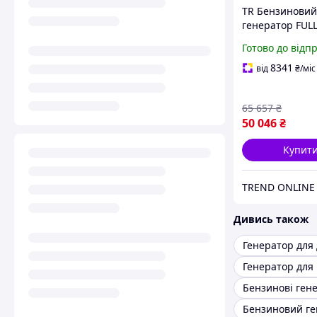
TR Бензиновий
генератор FUL
Revision 3.0 Sp
Готово до відп
однофазний для
дому ручний с
8341
від
₴
/міс
генератор Spe
65 657
₴
50 046
₴
Купит
TREND ONLINE
Дивись також
Генератор для 