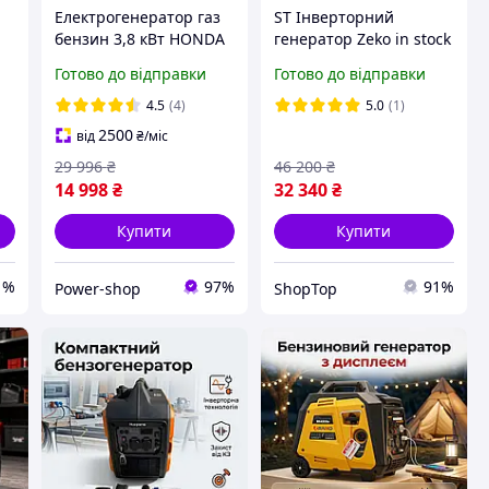
Електрогенератор газ
ST Інверторний
бензин 3,8 кВт HONDA
генератор Zeko in stock
AST3800CX
4.5/5.0 кВт газ бензин
Готово до відправки
Готово до відправки
Електростанція газ-
для дому дачі виїзду на
бензин тихий
природу портатив
4.5
(4)
5.0
(1)
ий
генератор на газу для
SEL26\N
2500
від
₴
/міс
дачі
29 996
₴
46 200
₴
14 998
₴
32 340
₴
Купити
Купити
1%
97%
91%
Power-shop
ShopTop