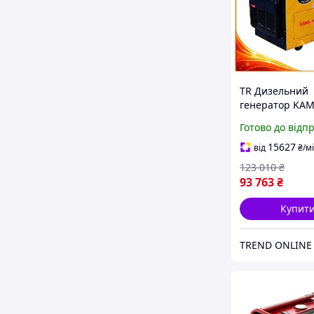
TR Дизельний
генератор KA
Revision 3.0 Sp 
Готово до відп
фазний 5.5 кВт
резервне джер
15627
від
₴
/м
енергії для дом
123 010
₴
SpeR-4N
93 763
₴
Купит
TREND ONLINE