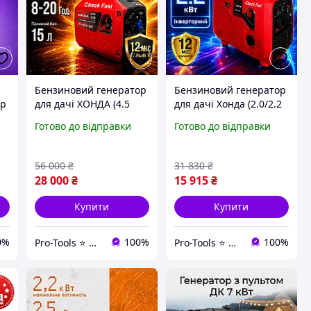
Бензиновий генератор
Бензиновий генератор
ор
для дачі ХОНДА (4.5
для дачі Хонда (2.0/2.2
кВт, дисплей,
кВт) Генератор
Готово до відправки
Готово до відправки
електрост-р) Аварійні
бензиновий для дому,
бензинові генератори,
бензогенератор,
бензогенератори
кращий інверторний
56 000
₴
31 830
₴
зварювальні
бензогенератор
28 000
₴
15 915
₴
Купити
Купити
0%
100%
100%
Pro-Tools ⭐ ⭐ ⭐ ⭐ ⭐
Pro-Tools ⭐ ⭐ ⭐ ⭐ ⭐