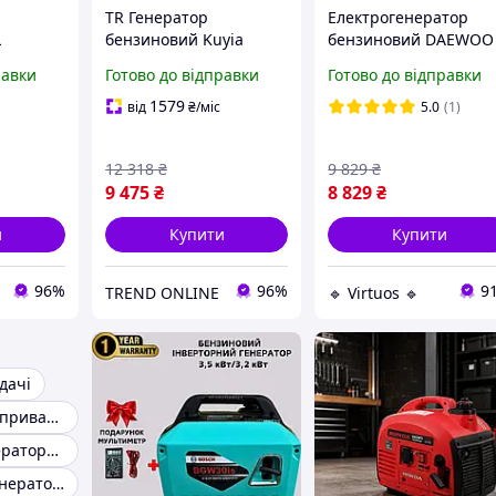
TR Генератор
Електрогенератор
L
бензиновий Kuyia
бензиновий DAEWOO
 10 кВт
Revision 3.0 Sp
3.5 кВт 4-тактний
равки
Готово до відправки
Готово до відправки
 дачі та
однофазний 900Вт
генератор для
тарт
240В для дачі та дому
побутової техніки
1579
від
₴
/міс
5.0
(1)
R-4N
електрогенератор
генератор бензинов
SpeR-4N
для дачі
12 318
₴
9 829
₴
9 475
₴
8 829
₴
и
Купити
Купити
96%
96%
9
TREND ONLINE
🔹 Virtuos 🔹
дачі
Генератор для приватного будинку
Бензинові генератори для приватного будинку
Бензиновий генератор для дачі