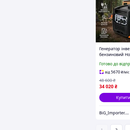
Генератор інв
бензиновий H
EU40000i-E, 4.0 
Готово до відп
LCD-дисплеєм, 
та офісу з
5670
від
₴
/міс
електростарте
48 600
₴
обємним баком
34 020
₴
Купит
BiG_Importer.UA
1
2