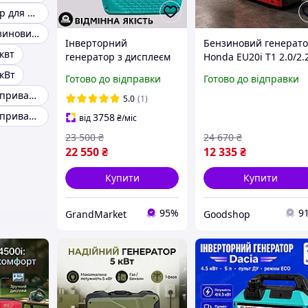
Бензогенератор для дачі
Генератор бензиновий трифазний 220/380 вт
Інверторний
Бензиновий генерат
квт
генератор з дисплеєм
Honda EU20i T1 2.0/2.
BGW30is Переносний
кВт тихий і надійний
кВт
Готово до відправки
Готово до відправки
генератор для дому та
для дому, дачі та
Генератор для приватного будинку 4 квт
дачі Бензиновий
резервного живленн
5.0
(1)
інверторний генератор
Генератор для приватного будинку 5 квт
3758
від
₴
/міс
3.5/3.2 кВт
23 500
₴
24 670
₴
22 550
₴
12 335
₴
Купити
Купити
95%
9
GrandMarket
Goodshop