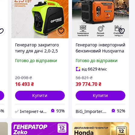
Генератор закритого
Генератор інверторний
типу для дачі 2,0-2,5
бензиновий Husqvarna
кВт OPTIMAT
G7000i-SE, 7.0 кВт, з
Готово до відправки
Готово до відправки
інверторний генератор
чистою синусоїдою,
для компютера
для дачі та офісу з
6629
від
₴
/міс
електростартером
20 098
₴
56 821
₴
16 493
₴
39 774
.70
₴
Купити
Купити
5%
93%
92%
✅ Інтернет-магазин ➤INT-Tool
BiG_Importer.UA