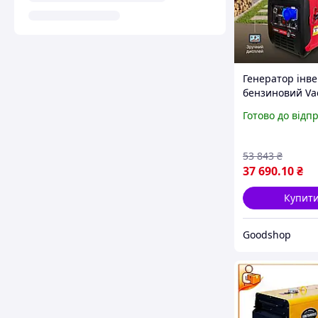
Генератор інв
бензиновий Va
VK14500iSER 4.5
Готово до відп
LCD-дисплеєм, 
та офісу, з
електростарте
53 843
₴
37 690
.10
₴
Купит
Goodshop