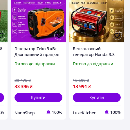
ий
Генератор Zeko 5 кВт
Бензогазовий
Двопаливний працює
генератор Honda 3.8
й
на газі та бензині
кВт двопаливний
Готово до відправки
Готово до відправки
су
Чиста синусоїда 220В
Мідна обмотка AVR
Для дому дачі та котла
стабілізатор
Електростанція
39 476
₴
16 599
₴
синхронна для дому
33 396
₴
13 991
₴
дачі
Купити
Купити
2%
100%
100%
NanoShop
LuxeKitchen