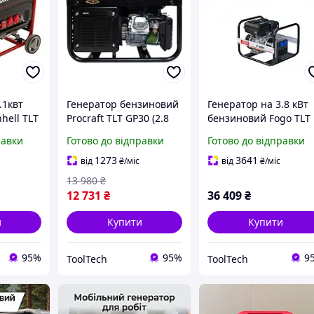
.1квт
Генератор бензиновий
Генератор на 3.8 кВт
hell TLT
Procraft TLT GP30 (2.8
бензиновий Fogo TLT
ним
кВт, 220 В, 43 кг)
F4001 з ручним
равки
Готово до відправки
Готово до відправки
му та
Генератор для дому та
стартом для дому та
дачі
дачі (3.8 кВт, Польща)
1273
3641
від
₴
/міс
від
₴
/міс
13 980
₴
12 731
₴
36 409
₴
и
Купити
Купити
95%
95%
9
ToolTech
ToolTech