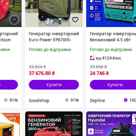
ерторний
Генератор інверторний
Генератор інверторн
ckson
Euro Power EP8700S-
бензиновий 4.5 кВт
 кВт, з
INV-EW-NG,
Запуск з пульта
равки
Готово до відправки
Готово до відправки
для дачі
двопаливний бензин
дистанційно Режим
газ, 5.0 кВт, для дачі та
ECO тиха робота для
4124
від
₴
/міс
ром
офісу з
дому та дачі
53 824
₴
29 696
₴
електростартером
37 676
.80
₴
24 746
₴
и
Купити
Купити
91%
91%
10
Goodshop
Zepline