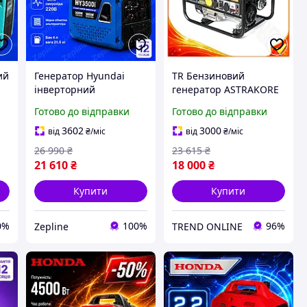
ий
Генератор Hyundai
TR Бензиновий
інверторний
генератор ASTRAKORE
бензиновий 3.5 кВт
Revision 3.0 Sp 2.5 кВт
Готово до відправки
Готово до відправки
чотиритактний двигун
однофазний 220В для
ручний запуск Для
дачі та дому
3602
3000
від
₴
/міс
від
₴
/міс
дому дачі та кемпінгу
портативний SpeR-4N
26 990
₴
23 615
₴
21 610
₴
18 000
₴
Купити
Купити
0%
100%
96%
Zepline
TREND ONLINE