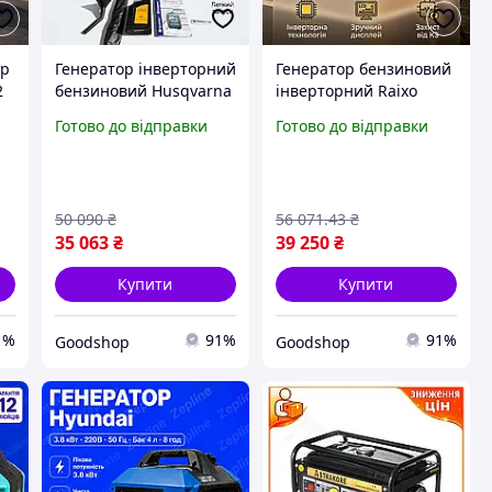
ор
Генератор інверторний
Генератор бензиновий
2
бензиновий Husqvarna
інверторний Raixo
G4500i-SE, 4.5 кВт, з
RB4000ie 4.0 кВт, з LCD-
Готово до відправки
Готово до відправки
чистою синусоїдою,
дисплеєм, для дачі та
я
для дачі та офісу з
офісу, з
електростартером
електростартером з
мідною обмоткою
50 090
₴
56 071
.43
₴
35 063
₴
39 250
₴
Купити
Купити
1%
91%
91%
Goodshop
Goodshop