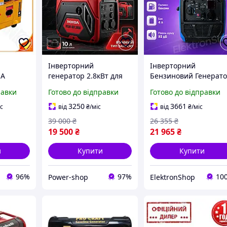
Інверторний
Інверторний
MA
генератор 2.8кВт для
Бензиновий Генерат
3-
дому і дачі Генератор
Hyundai 3 кВт Мідна
равки
Готово до відправки
Готово до відправки
однофазний з
Обмотка Тиха Робота
ело
економічною витратою
Для Дому Та Дачі
3250
3661
іс
від
₴
/міс
від
₴
/міс
у та дачі
палива і низьким
39 000
₴
26 355
₴
рівнем шуму 60дБ
19 500
₴
21 965
₴
и
Купити
Купити
96%
97%
10
Power-shop
ElektronShop