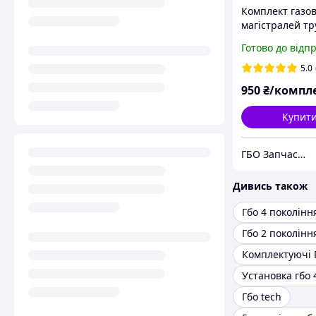
Комплект газо
магістралей тр
FARO з фітинга
Готово до відп
гайками, бонка
кріпленнями ма
5.0
для ГБО2, ГБО4
950
₴/компл
Купит
ГБО Запчастини
Дивись також
Гбо 4 поколінн
Гбо 2 поколінн
Гбо tech