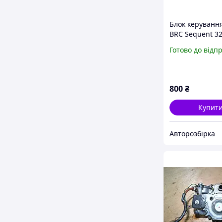
Блок керуванн
BRC Sequent 3
DE817030-2
Готово до відп
800
₴
Купит
Авторозбірка