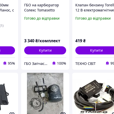
 60мм
ГБО на карбюратор
Клапан бензину Torell
 Ланос, c
Солекс Tomasetto
12 В електромагнітни
ліном
(Італія) Оригінал
для ГБО, бензиновий
Готово до відправки
Готово до відправки
 2, 3
відсічний клапан
палива авто
(1)
3 340
₴/комплект
419
₴
и
Купити
Купити
95%
100%
9
ГБО Запчастини
ТЕХНО СВІТ