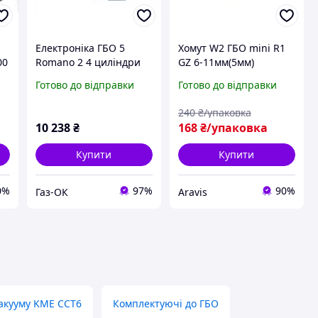
т
Електроніка ГБО 5
Хомут W2 ГБО mini R1
00
Romano 2 4 циліндри
GZ 6-11мм(5мм)
ANTONIO для
кільцева нержавіюча
Готово до відправки
Готово до відправки
безпосереднього
сталь Oetiker 5шт
впорскування (блок,
240
₴/упаковка
проводина, кнопка,
10 238
₴
168
₴/упаковка
МАП)
Купити
Купити
0%
97%
90%
Газ-ОК
Aravis
вакууму KME CCT6
Комплектуючі до ГБО