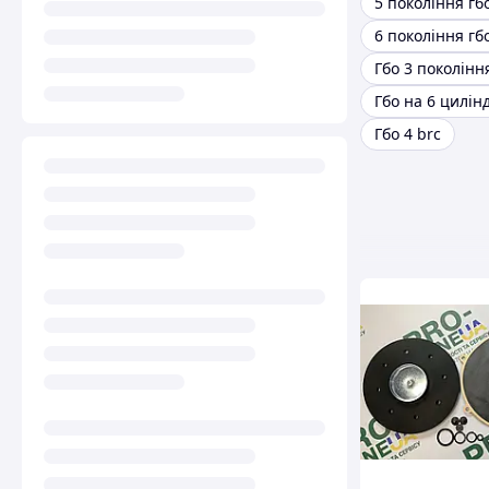
5 покоління гб
6 покоління гб
Гбо 3 поколінн
Гбо на 6 цилін
Гбо 4 brc