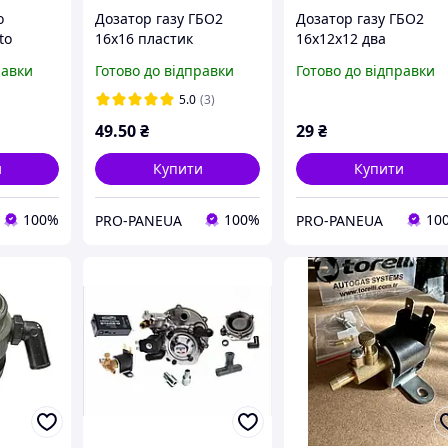
о
Дозатор газу ГБО2
Дозатор газу ГБО2
to
16х16 пластик
16х12х12 два
бо2
регулювання пластик
равки
Готово до відправки
Готово до відправки
5.0
(3)
49
.50
₴
29
₴
и
Купити
Купити
100%
100%
10
PRO-PANEUA
PRO-PANEUA