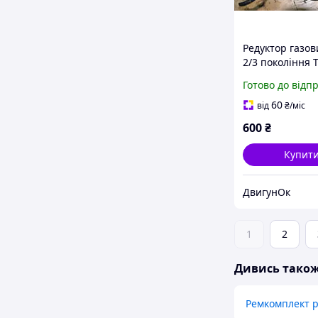
Редуктор газо
2/3 покоління 
100
Готово до відп
60
від
₴
/міс
600
₴
Купит
ДвигунОк
1
2
Дивись тако
Ремкомплект р