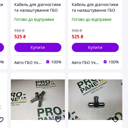
ки
Кабель для діагностики
Кабель для діагностики
О
та налаштування ГБО
та налаштування ГБО
2
Digitronic Maxi-2 TITAN
Digitronic Maxi-2 TITAN
Готово до відправки
Готово до відправки
на FTDI чипі з
на FTDI чипі з
індикацією
індикацією
550
₴
550
₴
525
₴
525
₴
Купити
Купити
0%
100%
100%
Авто-ГБО Украина
Авто-ГБО Украина