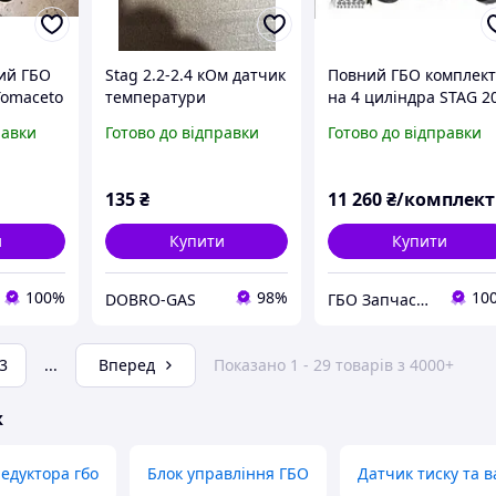
вий ГБО
Stag 2.2-2.4 кОм датчик
Повний ГБО комплек
Tomaceto
температури
на 4 циліндра STAG 2
редуктора Польща
Nordik Valtek 2 Оm
равки
Готово до відправки
Готово до відправки
оригінал
135
₴
11 260
₴/комплект
и
Купити
Купити
100%
98%
10
DOBRO-GAS
ГБО Запчастини
3
...
Вперед
Показано 1 - 29 товарів з 4000+
ж
едуктора гбо
Блок управління ГБО
Датчик тиску та 