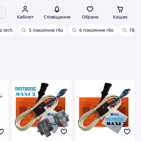
Кабінет
Сповіщення
Обране
Кошик
о tech
5 покоління гбо
6 покоління гбо
Гбо 