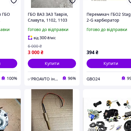
я ГБО
ГБО ВАЗ ЗАЗ Таврія,
Перемикач ГБО2 Stag
2
Славута, 1102, 1103
2-G карбюратор
комплект для авто з
равки
Готово до відправки
Готово до відправки
карбюратором та
балоном на 40 літрів
300
від
₴
/міс
6 000
₴
3 000
₴
394
₴
и
Купити
Купити
100%
96%
9
✅PROAVTO інтернет-магазин автозапчастин
GBO24