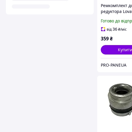
Ремкомплект д
редуктора Lova
електронний Г
Готово до відп
621509K
36
від
₴
/міс
359
₴
Купит
PRO-PANEUA