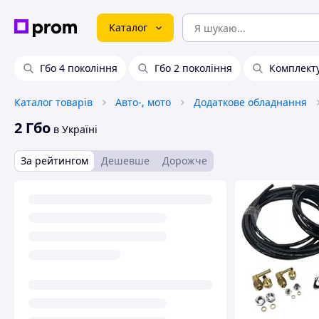
Каталог
Гбо 4 покоління
Гбо 2 покоління
Комплекту
Каталог товарів
Авто-, мото
Додаткове обладнання
2 Гбо
в Україні
За рейтингом
Дешевше
Дорожче