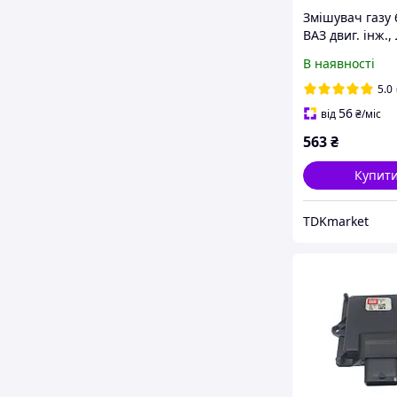
Змішувач газу
ВАЗ двиг. інж.,
поворотним ко
В наявності
металевий, ГБО
покоління
5.0
56
від
₴
/міс
563
₴
Купит
TDKmarket