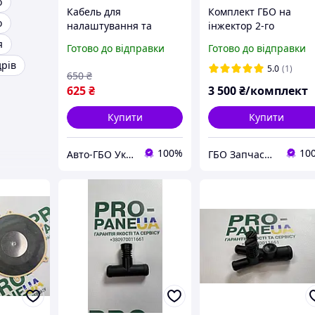
о
Кабель для
Комплект ГБО на
о
налаштування та
інжектор 2-го
діагностики ГБО MAGIC
покоління Tomasetto
я
Готово до відправки
Готово до відправки
2 G3 з індикацією на
Оригінал
дрів
чіпі FTDI
5.0
(1)
650
₴
625
₴
3 500
₴/комплект
Купити
Купити
100%
10
Авто-ГБО Украина
ГБО Запчастини