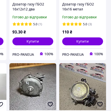
Дозатор газу ГБО2
Дозатор газу ГБО2
16х12х12 два
16х16 метал
регулювання
Готово до відправки
Готово до відправки
5.0
(1)
5.0
(3)
93
.30
₴
110
₴
Купити
Купити
0%
100%
100%
PRO-PANEUA
PRO-PANEUA