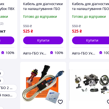
вих
Кабель для діагностики
Кабель для діагности
убок ПВХ
та налаштування ГБО
та налаштування ГБ
ми,
EVO 4 Gas Control isa 2
EVO 4 Gas Control isa 
равки
Готово до відправки
Готово до відправки
ми та
гістралі
(2)
550
₴
550
₴
ект
525
₴
525
₴
и
Купити
Купити
100%
100%
10
Авто-ГБО Украина
Авто-ГБО Украина
я
я
Комплектуючі ГБО 2 покоління
Установка гбо 4 покоління