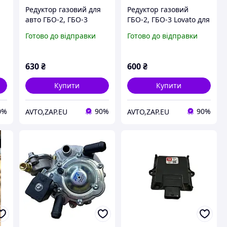
Редуктор газовий для
Редуктор газовий
авто ГБО-2, ГБО-3
ГБО-2, ГБО-3 Lovato для
авто
Готово до відправки
Готово до відправки
630
₴
600
₴
Купити
Купити
0%
90%
90%
AVTO,ZAP.EU
AVTO,ZAP.EU