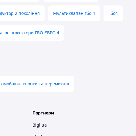
дуктор 2 покоління
Мультиклапан гбо 4
Гбо4
Газові інжектори ГБО ЄВРО 4
томобільні кнопки та перемикачі
Партнери
Bigl.ua