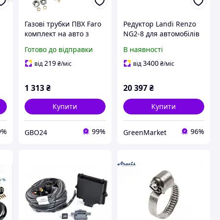
Газові трубки ПВХ Faro
Редуктор Landi Renzo
комплект на авто з
NG2-8 для автомобілів
фітингами для
Mercedes NGT із
Готово до відправки
В наявності
ГБО2,ГБО4
заводським метановим
ГБО, аналог Teleflex GFI,
219
3400
від
₴
/міс
від
₴
/міс
FALCON
1 313
₴
20 397
₴
Купити
Купити
9%
99%
96%
GBO24
GreenMarket