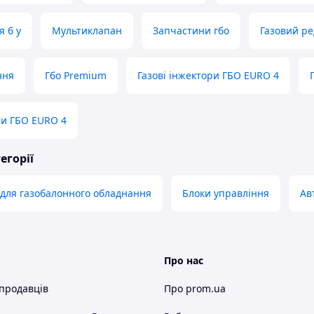
я б у
Мультиклапан
Запчастини гбо
Газовий ре
ння
Гбо Premium
Газові інжектори ГБО EURO 4
ти ГБО EURO 4
егорії
для газобалонного обладнання
Блоки управління
Ав
Про нас
 продавців
Про prom.ua