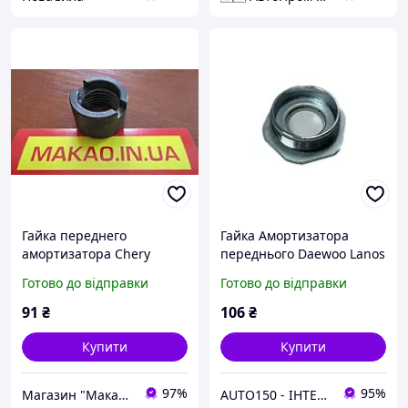
Гайка переднего
Гайка Амортизатора
амортизатора Chery
переднього Daewoo Lanos
Amulet A11/A15/ Чери
Готово до відправки
Готово до відправки
Амулет
91
₴
106
₴
Купити
Купити
97%
95%
Магазин "Макао" - запчастини та витратні матеріали для автомобілів азіатського виробництва.
AUTO150 - ІНТЕРНЕТ МАГАЗИН АВТОЗАПЧАСТИН