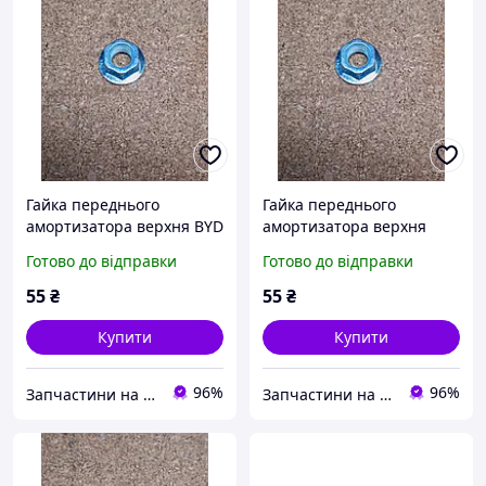
Гайка переднього
Гайка переднього
амортизатора верхня BYD
амортизатора верхня
F0 Бід Ф0
Geely LC Cross GX2 Джилі
Готово до відправки
Готово до відправки
ЛС Крос ЖХ 2 Джилі ЛС
Крос ГХ2
55
₴
55
₴
Купити
Купити
96%
96%
Запчастини на китайські авто
Запчастини на китайські авто