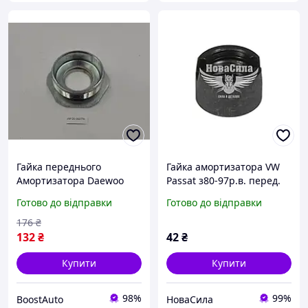
Гайка переднього
Гайка амортизатора VW
Амортизатора Daewoo
Passat з80-97р.в. перед.
Lanos
(Mapco)
Готово до відправки
Готово до відправки
,33850/9,305412365A|8114
12365|
176
₴
132
₴
42
₴
Купити
Купити
98%
99%
BoostAuto
НоваСила