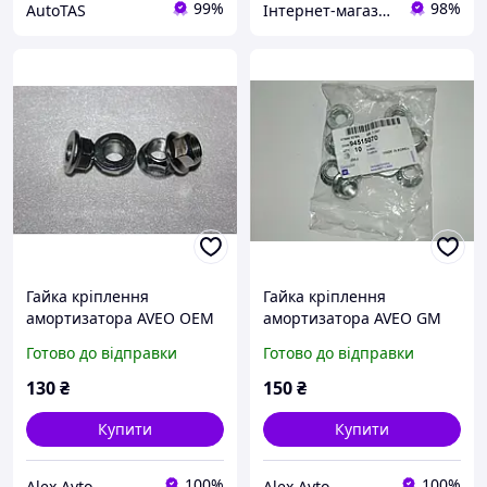
99%
98%
AutoTAS
Інтернет-магазин "Запчастини до авто і не тільки"
Гайка кріплення
Гайка кріплення
амортизатора AVEO OEM
амортизатора AVEO GM
Корея 94515070
Корея (ориг) 94515070
Готово до відправки
Готово до відправки
130
₴
150
₴
Купити
Купити
100%
100%
Alex Avto
Alex Avto