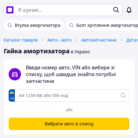
Втулка амортизатора
Болт кріплення амортизато
Каталог товарів
Авто-, мото
Автозапчастини
Детал
Гайка амортизатора
в Україні
Введи номер авто, VIN або вибери зі
списку, щоб швидше знайти потрібні
запчастини
UA
або
Вибрати авто зі списку