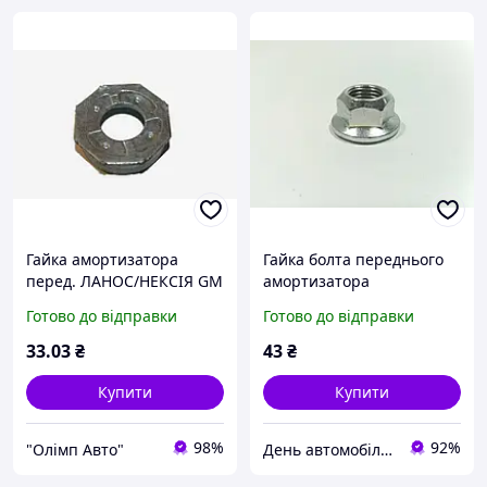
Гайка амортизатора
Гайка болта переднього
перед. ЛАНОС/НЕКСІЯ GM
амортизатора
Aveo/Lacetti, ''GM''
Готово до відправки
Готово до відправки
(94515070)
33
.03
₴
43
₴
Купити
Купити
98%
92%
"Олімп Авто"
День автомобіліста