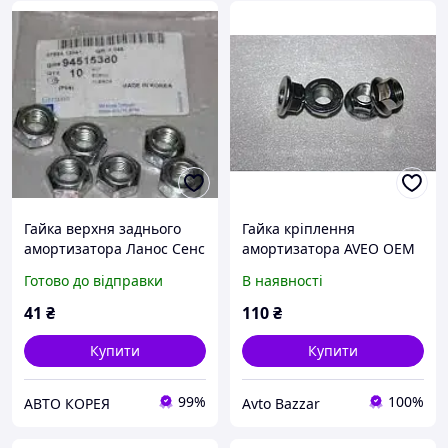
Гайка верхня заднього
Гайка кріплення
амортизатора Ланос Сенс
амортизатора AVEO OEM
GM Корея 94515380
Корея 94515070
Готово до відправки
В наявності
41
₴
110
₴
Купити
Купити
99%
100%
АВТО КОРЕЯ
Avto Bazzar