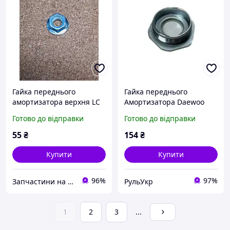
Гайка переднього
Гайка переднього
амортизатора верхня LC
Амортизатора Daewoo
Panda (GC2) Джилі ЛС
Lanos (INA-FOR 20.0007N)
Готово до відправки
Готово до відправки
Панда ГС2 Джилі ЛС
Панда ЖС2
55
₴
154
₴
Купити
Купити
96%
97%
Запчастини на китайські авто
РульУкр
1
2
3
...