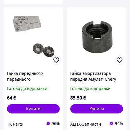
Гайка переднього
Гайка амортизатора
переднього
передня Амулет, Chery
амортизатора нижня
Amulet, Форза, ZAZ Forza
Готово до відправки
Готово до відправки
Лачетті GM (94515420)
A11-2901041
64
₴
85
.50
₴
Купити
Купити
96%
94%
TK Parts
ALFIX-Запчасти