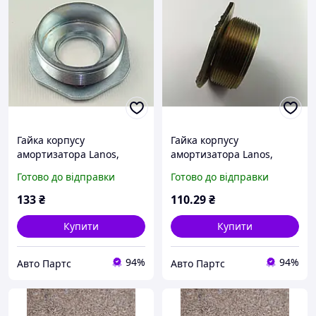
Гайка корпусу
Гайка корпусу
амортизатора Lanos,
амортизатора Lanos,
"GM" (90063897)
АвтоЗАЗ (90063897)
Готово до відправки
Готово до відправки
(TF69Y0-2905610)
133
₴
110
.29
₴
Купити
Купити
94%
94%
Авто Партс
Авто Партс