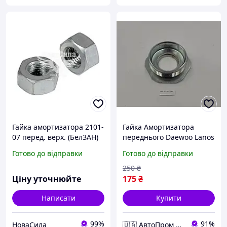
Гайка амортизатора 2101-
Гайка Амортизатора
07 перед. верх. (БелЗАН)
переднього Daewoo Lanos
(М10) ,0001-0021647-
Готово до відправки
Готово до відправки
11,0001-0021647-11|
250
₴
Ціну уточнюйте
175
₴
Написати
Купити
99%
91%
НоваСила
🇺🇦 АвтоПром 🇺🇦